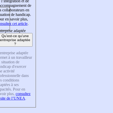
 l’intégration et de
’accompagnement de
s collaborateurs en
tuation de handicap.
ur en savoir plus,
nsultez cet article
.
treprise adaptée
Qu'est-ce qu'une
entreprise adaptée
?
entreprise adaptée
rmet à un travailleur
 situation de
ndicap d'exercer
e activité
ofessionnelle dans
s conditions
aptées à ses
pacités. Pour en
voir plus,
consultez
 site de l’UNEA
.