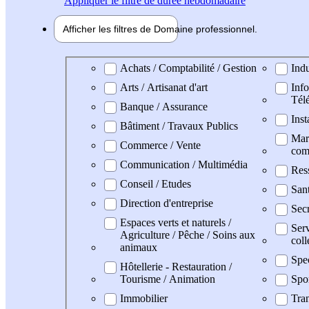
Appliquer
le filtre de durée hebdomadaire
Afficher les filtres de
Domaine pro
fessionnel
Domaine professionel
Achats / Comptabilité / Gestion
Indu
Arts / Artisanat d'art
Info
Tél
Banque / Assurance
Inst
Bâtiment / Travaux Publics
Mark
Commerce / Vente
com
Communication / Multimédia
Res
Conseil / Etudes
San
Direction d'entreprise
Secr
Espaces verts et naturels /
Serv
Agriculture / Pêche / Soins aux
coll
animaux
Spe
Hôtellerie - Restauration /
Tourisme / Animation
Spo
Immobilier
Tran