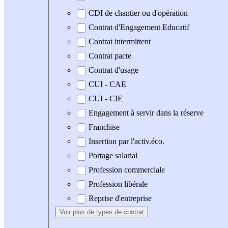
CDI de chantier ou d'opération
Contrat d'Engagement Educatif
Contrat intermittent
Contrat pacte
Contrat d'usage
CUI - CAE
CUI - CIE
Engagement à servir dans la réserve
Franchise
Insertion par l'activ.éco.
Portage salarial
Profession commerciale
Profession libérale
Reprise d'entreprise
Voir plus
de types de contrat