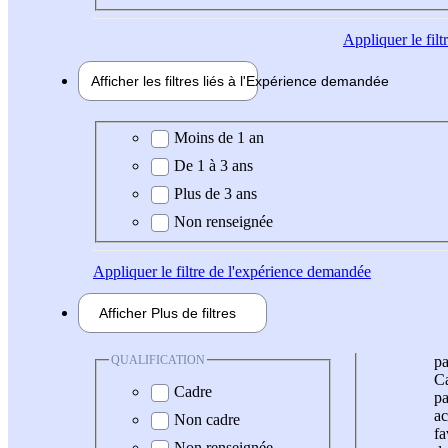
Appliquer
le fil
Afficher les filtres liés à l'
Expérience
demandée
Expérience demandée
Moins de 1 an
De 1 à 3 ans
Plus de 3 ans
Non renseignée
Appliquer
le filtre de l'expérience demandée
Afficher
Plus de
filtres
QUALIFICATION
pa
Ca
Cadre
pa
ac
Non cadre
fa
Non renseignée