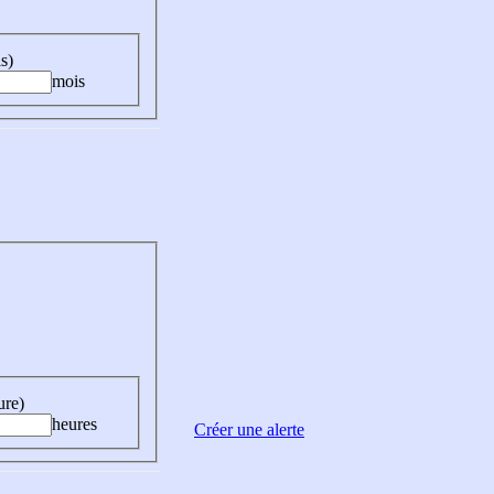
s)
mois
ure)
heures
Créer une alerte