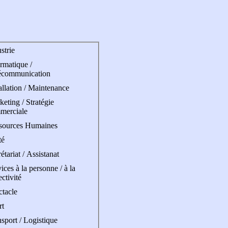
strie
rmatique /
écommunication
allation / Maintenance
eting / Stratégie
merciale
sources Humaines
té
étariat / Assistanat
ices à la personne / à la
ectivité
ctacle
rt
sport / Logistique