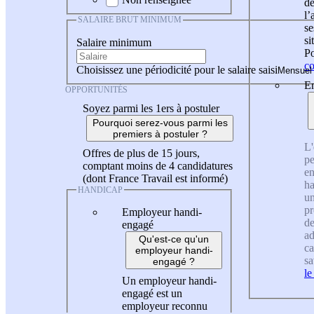
de
l
SALAIRE BRUT MINIMUM
se
si
Salaire minimum
Po
co
Choisissez une périodicité pour le salaire saisi
En
OPPORTUNITÉS
Soyez parmi les 1ers à postuler
Pourquoi serez-vous parmi les
premiers à postuler ?
L'
Offres de plus de 15 jours,
pe
comptant moins de 4 candidatures
en
(dont France Travail est informé)
ha
HANDICAP
un
pr
Employeur handi-
de
engagé
ad
Qu'est-ce qu'un
ca
employeur handi-
sa
engagé ?
le
Un employeur handi-
engagé est un
employeur reconnu