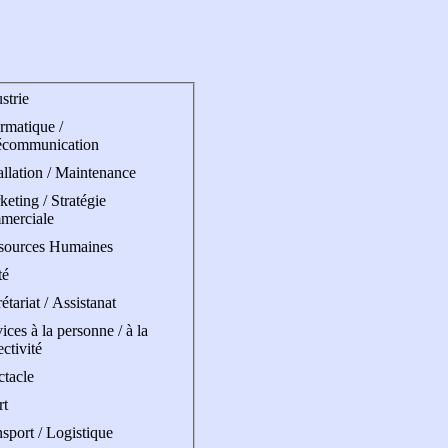
strie
rmatique /
écommunication
allation / Maintenance
eting / Stratégie
merciale
sources Humaines
té
étariat / Assistanat
ices à la personne / à la
ectivité
ctacle
rt
sport / Logistique