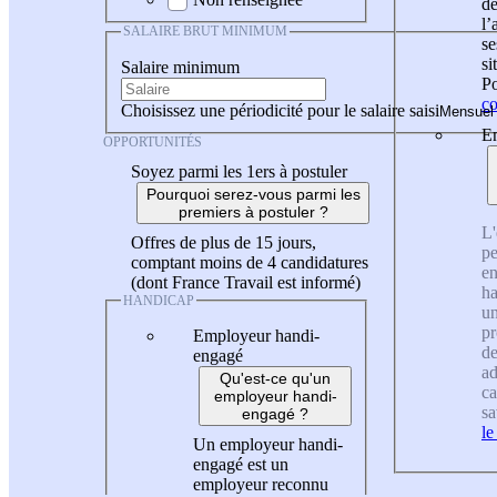
de
l
SALAIRE BRUT MINIMUM
se
si
Salaire minimum
Po
co
Choisissez une périodicité pour le salaire saisi
En
OPPORTUNITÉS
Soyez parmi les 1ers à postuler
Pourquoi serez-vous parmi les
premiers à postuler ?
L'
Offres de plus de 15 jours,
pe
comptant moins de 4 candidatures
en
(dont France Travail est informé)
ha
HANDICAP
un
pr
Employeur handi-
de
engagé
ad
Qu'est-ce qu'un
ca
employeur handi-
sa
engagé ?
le
Un employeur handi-
engagé est un
employeur reconnu