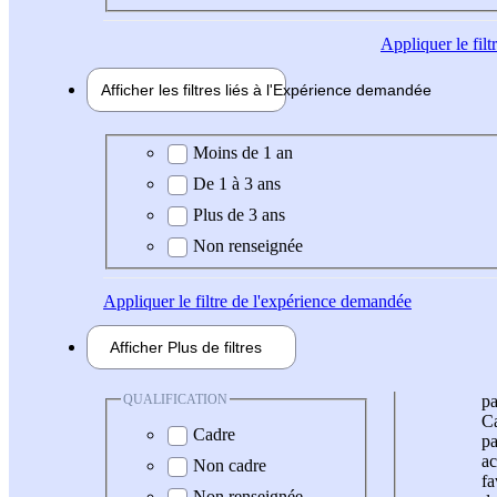
Appliquer
le fil
Afficher les filtres liés à l'
Expérience
demandée
Expérience demandée
Moins de 1 an
De 1 à 3 ans
Plus de 3 ans
Non renseignée
Appliquer
le filtre de l'expérience demandée
Afficher
Plus de
filtres
QUALIFICATION
pa
Ca
Cadre
pa
ac
Non cadre
fa
Non renseignée