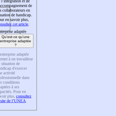
 l’intégration et de
’accompagnement de
s collaborateurs en
tuation de handicap.
ur en savoir plus,
nsultez cet article
.
treprise adaptée
Qu'est-ce qu'une
entreprise adaptée
?
entreprise adaptée
rmet à un travailleur
 situation de
ndicap d'exercer
e activité
ofessionnelle dans
s conditions
aptées à ses
pacités. Pour en
voir plus,
consultez
 site de l’UNEA
.