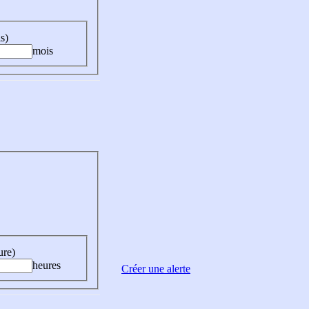
s)
mois
ure)
heures
Créer une alerte