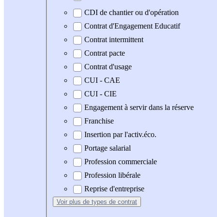
CDI de chantier ou d'opération
Contrat d'Engagement Educatif
Contrat intermittent
Contrat pacte
Contrat d'usage
CUI - CAE
CUI - CIE
Engagement à servir dans la réserve
Franchise
Insertion par l'activ.éco.
Portage salarial
Profession commerciale
Profession libérale
Reprise d'entreprise
Voir plus
de types de contrat