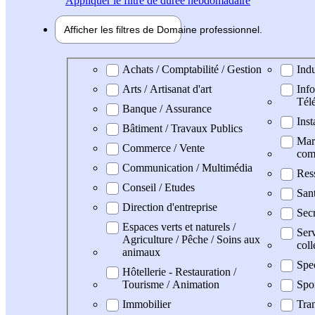
Appliquer
le filtre de durée hebdomadaire
Afficher les filtres de
Domaine pro
fessionnel
Domaine professionel
Achats / Comptabilité / Gestion
Indu
Arts / Artisanat d'art
Info
Tél
Banque / Assurance
Inst
Bâtiment / Travaux Publics
Mark
Commerce / Vente
com
Communication / Multimédia
Res
Conseil / Etudes
San
Direction d'entreprise
Secr
Espaces verts et naturels /
Serv
Agriculture / Pêche / Soins aux
coll
animaux
Spe
Hôtellerie - Restauration /
Tourisme / Animation
Spo
Immobilier
Tran