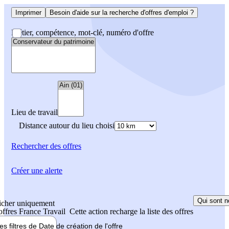
Imprimer
Besoin d'aide sur la recherche d'offres d'emploi ?
Métier, compétence, mot-clé, numéro d'offre
Lieu de travail
Distance autour du lieu choisi
Rechercher
des offres
Créer une alerte
Qui sont n
icher uniquement
 offres France Travail
Cette action recharge la liste des offres
les filtres de
Date de création
de l'offre