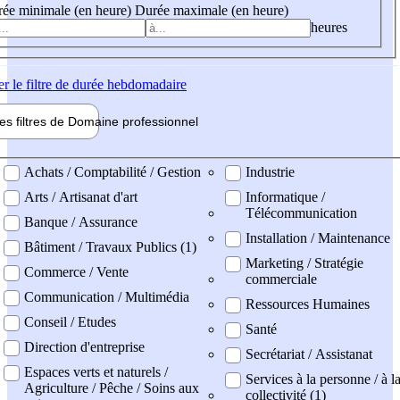
ée minimale (en heure)
Durée maximale (en heure)
heures
er
le filtre de durée hebdomadaire
les filtres de
Domaine pro
fessionnel
ne professionel
Achats / Comptabilité / Gestion
Industrie
Arts / Artisanat d'art
Informatique /
Télécommunication
Banque / Assurance
Installation / Maintenance
Bâtiment / Travaux Publics (1)
Marketing / Stratégie
Commerce / Vente
commerciale
Communication / Multimédia
Ressources Humaines
Conseil / Etudes
Santé
Direction d'entreprise
Secrétariat / Assistanat
Espaces verts et naturels /
Services à la personne / à l
Agriculture / Pêche / Soins aux
collectivité (1)