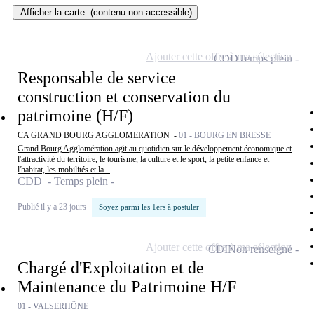
Afficher la carte
(contenu non-accessible)
Ajouter cette offre à ma sélection
CDD
Temps plein
Responsable de service
construction et conservation du
patrimoine (H/F)
CA GRAND BOURG AGGLOMERATION -
01 - BOURG EN BRESSE
Grand Bourg Agglomération agit au quotidien sur le développement économique et
l'attractivité du territoire, le tourisme, la culture et le sport, la petite enfance et
l'habitat, les mobilités et la...
CDD - Temps plein
Publié il y a 23 jours
Soyez parmi les 1ers à postuler
Ajouter cette offre à ma sélection
CDI
Non renseigné
Chargé d'Exploitation et de
Maintenance du Patrimoine H/F
01 - VALSERHÔNE