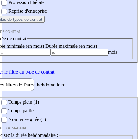
Profession libérale
Reprise d'entreprise
plus
de types de contrat
 DE CONTRAT
ée de contrat
ée minimale (en mois)
Durée maximale (en mois)
mois
er
le filtre du type de contrat
les filtres de
Durée hebdo
madaire
 hebdomadaire
Temps plein (1)
Temps partiel
Non renseignée (1)
 HEBDOMADAIRE
cisez la durée hebdomadaire :