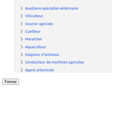
Fermer
Fermer
le détail de l'offre
/
Offre
sur
Offre précéden