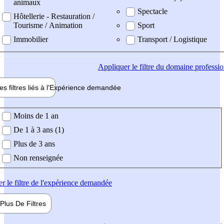
animaux
Spectacle
Hôtellerie - Restauration /
Tourisme / Animation
Sport
Immobilier
Transport / Logistique
Appliquer
le filtre du domaine professi
es filtres liés à l'
Expérience
demandée
ience demandée
Moins de 1 an
De 1 à 3 ans (1)
Plus de 3 ans
Non renseignée
er
le filtre de l'expérience demandée
Plus De
Filtres