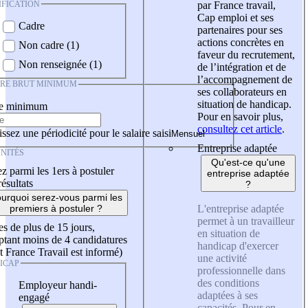
IFICATION
par France travail,
Cap emploi et ses
Cadre
partenaires pour ses
actions concrètes en
Non cadre (1)
faveur du recrutement,
Non renseignée (1)
de l’intégration et de
l’accompagnement de
IRE BRUT MINIMUM
ses collaborateurs en
situation de handicap.
re minimum
Pour en savoir plus,
consultez cet article
.
ssez une périodicité pour le salaire saisi
Entreprise adaptée
NITÉS
Qu'est-ce qu'une
z parmi les 1ers à postuler
entreprise adaptée
résultats
?
urquoi serez-vous parmi les
L'entreprise adaptée
premiers à postuler ?
permet à un travailleur
es de plus de 15 jours,
en situation de
tant moins de 4 candidatures
handicap d'exercer
t France Travail est informé)
une activité
ICAP
professionnelle dans
des conditions
Employeur handi-
adaptées à ses
engagé
capacités. Pour en