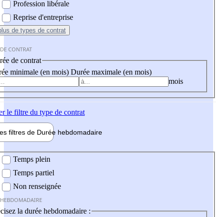
Profession libérale
Reprise d'entreprise
plus
de types de contrat
 DE CONTRAT
ée de contrat
ée minimale (en mois)
Durée maximale (en mois)
mois
er
le filtre du type de contrat
les filtres de
Durée hebdo
madaire
 hebdomadaire
Temps plein
Temps partiel
Non renseignée
 HEBDOMADAIRE
cisez la durée hebdomadaire :