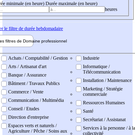
ée minimale (en heure)
Durée maximale (en heure)
heures
er
le filtre de durée hebdomadaire
les filtres de
Domaine pro
fessionnel
ne professionel
Achats / Comptabilité / Gestion
Industrie
Arts / Artisanat d'art
Informatique /
Télécommunication
Banque / Assurance
Installation / Maintenance
Bâtiment / Travaux Publics
Marketing / Stratégie
Commerce / Vente
commerciale
Communication / Multimédia
Ressources Humaines
Conseil / Etudes
Santé
Direction d'entreprise
Secrétariat / Assistanat
Espaces verts et naturels /
Services à la personne / à l
Agriculture / Pêche / Soins aux
collectivité