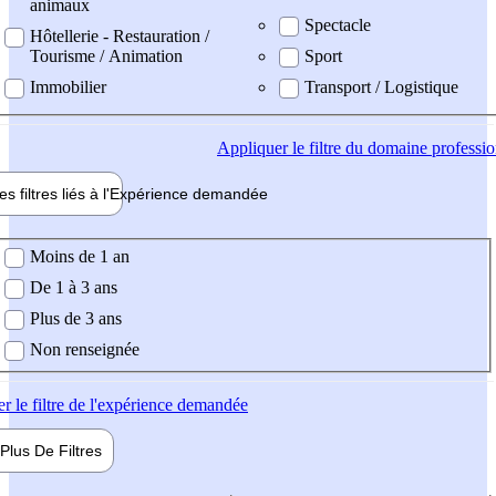
animaux
Spectacle
Hôtellerie - Restauration /
Tourisme / Animation
Sport
Immobilier
Transport / Logistique
Appliquer
le filtre du domaine professi
es filtres liés à l'
Expérience
demandée
ience demandée
Moins de 1 an
De 1 à 3 ans
Plus de 3 ans
Non renseignée
er
le filtre de l'expérience demandée
Plus De
Filtres