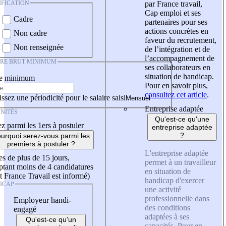
IFICATION
par France travail,
Cap emploi et ses
Cadre
partenaires pour ses
actions concrètes en
Non cadre
faveur du recrutement,
Non renseignée
de l’intégration et de
l’accompagnement de
IRE BRUT MINIMUM
ses collaborateurs en
situation de handicap.
re minimum
Pour en savoir plus,
consultez cet article
.
ssez une périodicité pour le salaire saisi
Entreprise adaptée
NITÉS
Qu'est-ce qu'une
z parmi les 1ers à postuler
entreprise adaptée
?
urquoi serez-vous parmi les
premiers à postuler ?
L'entreprise adaptée
es de plus de 15 jours,
permet à un travailleur
tant moins de 4 candidatures
en situation de
t France Travail est informé)
handicap d'exercer
ICAP
une activité
professionnelle dans
Employeur handi-
des conditions
engagé
adaptées à ses
Qu'est-ce qu'un
capacités. Pour en