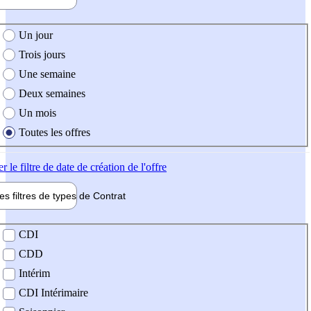
e création de l'offre
Un jour
Trois jours
Une semaine
Deux semaines
Un mois
Toutes les offres
er
le filtre de date de création de l'offre
les filtres de types de
Contrat
de contrat
CDI
CDD
Intérim
CDI Intérimaire