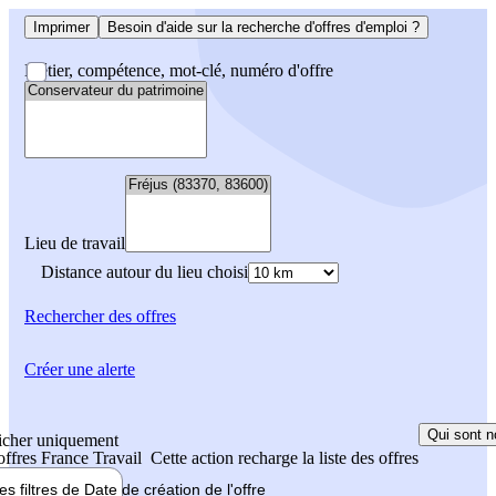
Imprimer
Besoin d'aide sur la recherche d'offres d'emploi ?
Métier, compétence, mot-clé, numéro d'offre
Lieu de travail
Distance autour du lieu choisi
Rechercher
des offres
Créer une alerte
Qui sont n
icher uniquement
 offres France Travail
Cette action recharge la liste des offres
les filtres de
Date de création
de l'offre