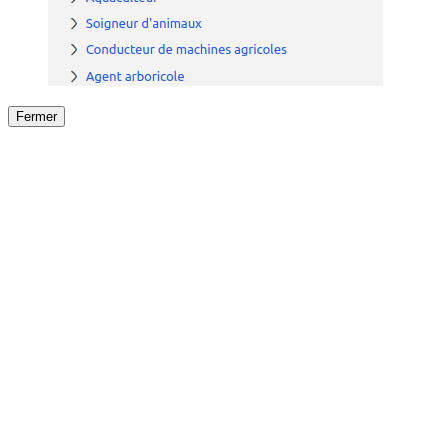
Fermer
Fermer
le détail de l'offre
/
Offre
sur
Offre précéden