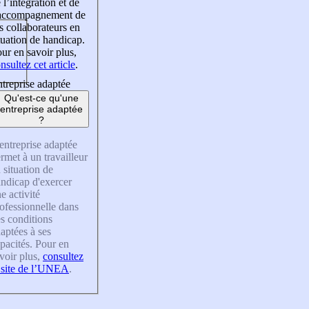
 l’intégration et de
’accompagnement de
s collaborateurs en
tuation de handicap.
ur en savoir plus,
nsultez cet article
.
treprise adaptée
Qu'est-ce qu'une
entreprise adaptée
?
entreprise adaptée
rmet à un travailleur
 situation de
ndicap d'exercer
e activité
ofessionnelle dans
s conditions
aptées à ses
pacités. Pour en
voir plus,
consultez
 site de l’UNEA
.