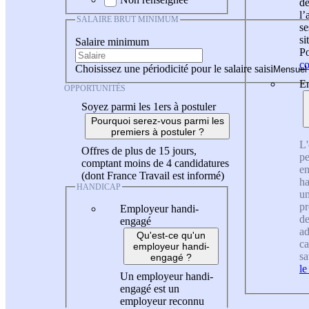
de
l
SALAIRE BRUT MINIMUM
se
si
Salaire minimum
Po
co
Choisissez une périodicité pour le salaire saisi
En
OPPORTUNITÉS
Soyez parmi les 1ers à postuler
Pourquoi serez-vous parmi les
premiers à postuler ?
L'
Offres de plus de 15 jours,
pe
comptant moins de 4 candidatures
en
(dont France Travail est informé)
ha
HANDICAP
un
pr
Employeur handi-
de
engagé
ad
Qu'est-ce qu'un
ca
employeur handi-
sa
engagé ?
le
Un employeur handi-
engagé est un
employeur reconnu