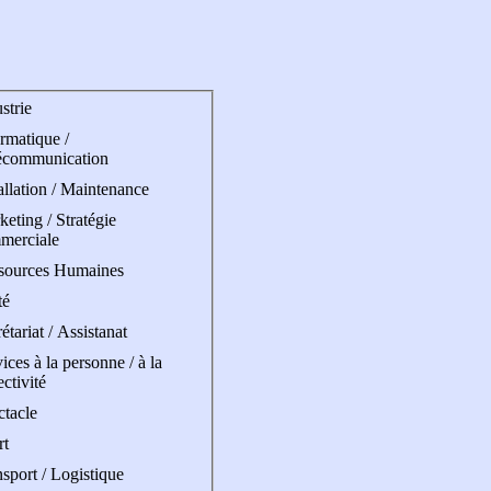
strie
rmatique /
écommunication
allation / Maintenance
eting / Stratégie
merciale
sources Humaines
té
étariat / Assistanat
ices à la personne / à la
ectivité
ctacle
rt
sport / Logistique