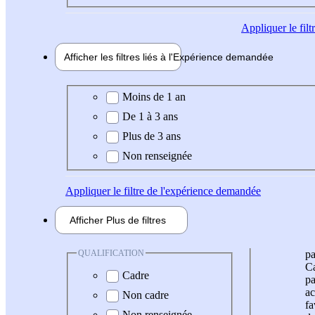
Appliquer
le fil
Afficher les filtres liés à l'
Expérience
demandée
Expérience demandée
Moins de 1 an
De 1 à 3 ans
Plus de 3 ans
Non renseignée
Appliquer
le filtre de l'expérience demandée
Afficher
Plus de
filtres
QUALIFICATION
pa
Ca
Cadre
pa
ac
Non cadre
fa
Non renseignée