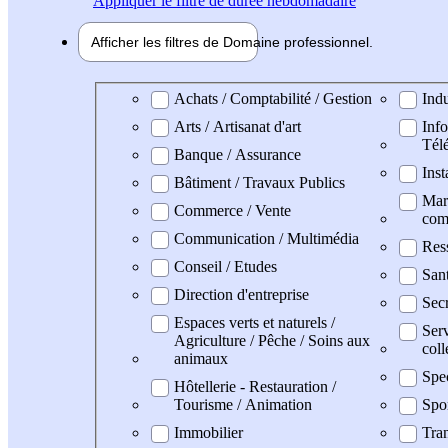
Appliquer
le filtre de durée hebdomadaire
Afficher les filtres de
Domaine pro
fessionnel
Domaine professionel
Achats / Comptabilité / Gestion
Indu
Arts / Artisanat d'art
Info
Tél
Banque / Assurance
Inst
Bâtiment / Travaux Publics
Mark
Commerce / Vente
com
Communication / Multimédia
Res
Conseil / Etudes
San
Direction d'entreprise
Secr
Espaces verts et naturels /
Serv
Agriculture / Pêche / Soins aux
coll
animaux
Spe
Hôtellerie - Restauration /
Tourisme / Animation
Spo
Immobilier
Tran