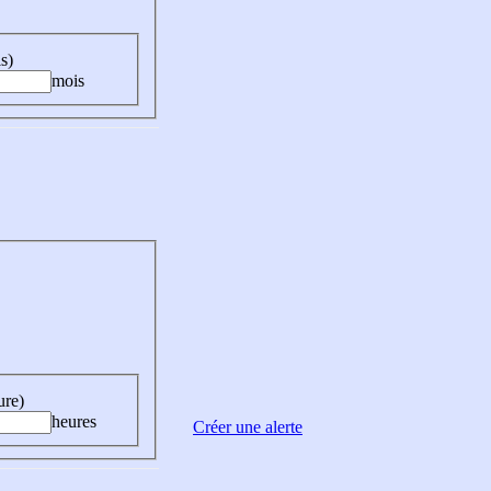
s)
mois
ure)
heures
Créer une alerte