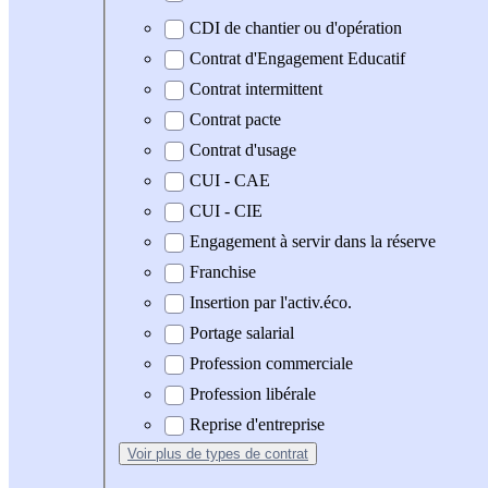
CDI de chantier ou d'opération
Contrat d'Engagement Educatif
Contrat intermittent
Contrat pacte
Contrat d'usage
CUI - CAE
CUI - CIE
Engagement à servir dans la réserve
Franchise
Insertion par l'activ.éco.
Portage salarial
Profession commerciale
Profession libérale
Reprise d'entreprise
Voir plus
de types de contrat