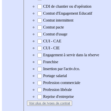
CDI de chantier ou d'opération
Contrat d'Engagement Educatif
Contrat intermittent
Contrat pacte
Contrat d'usage
CUI - CAE
CUI - CIE
Engagement à servir dans la réserve
Franchise
Insertion par l'activ.éco.
Portage salarial
Profession commerciale
Profession libérale
Reprise d'entreprise
Voir plus
de types de contrat