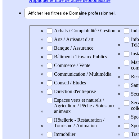
Appliquer
le filtre de durée hebdomadaire
Afficher les filtres de
Domaine pro
fessionnel
Domaine professionel
Achats / Comptabilité / Gestion
Indu
Arts / Artisanat d'art
Info
Tél
Banque / Assurance
Inst
Bâtiment / Travaux Publics
Mark
Commerce / Vente
com
Communication / Multimédia
Res
Conseil / Etudes
San
Direction d'entreprise
Secr
Espaces verts et naturels /
Serv
Agriculture / Pêche / Soins aux
coll
animaux
Spe
Hôtellerie - Restauration /
Tourisme / Animation
Spo
Immobilier
Tran