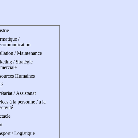
strie
rmatique /
écommunication
allation / Maintenance
eting / Stratégie
merciale
sources Humaines
té
étariat / Assistanat
ices à la personne / à la
ectivité
ctacle
rt
sport / Logistique