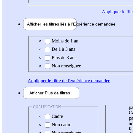
Appliquer
le fil
Afficher les filtres liés à l'
Expérience
demandée
Expérience demandée
Moins de 1 an
De 1 à 3 ans
Plus de 3 ans
Non renseignée
Appliquer
le filtre de l'expérience demandée
Afficher
Plus de
filtres
QUALIFICATION
pa
Ca
Cadre
pa
ac
Non cadre
fa
Non renseignée