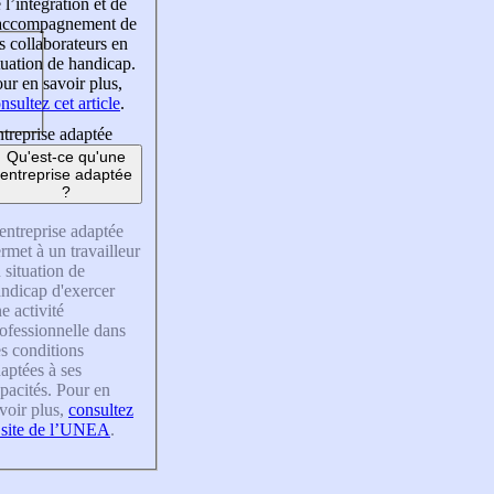
 l’intégration et de
’accompagnement de
s collaborateurs en
tuation de handicap.
ur en savoir plus,
nsultez cet article
.
treprise adaptée
Qu'est-ce qu'une
entreprise adaptée
?
entreprise adaptée
rmet à un travailleur
 situation de
ndicap d'exercer
e activité
ofessionnelle dans
s conditions
aptées à ses
pacités. Pour en
voir plus,
consultez
 site de l’UNEA
.