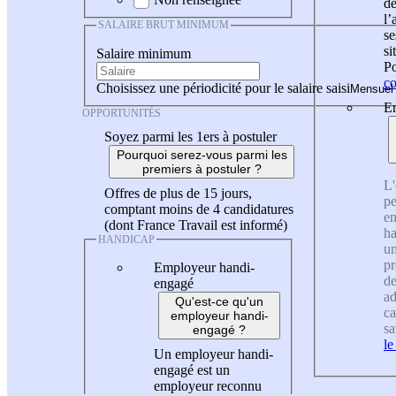
de
l
SALAIRE BRUT MINIMUM
se
si
Salaire minimum
Po
co
Choisissez une périodicité pour le salaire saisi
En
OPPORTUNITÉS
Soyez parmi les 1ers à postuler
Pourquoi serez-vous parmi les
premiers à postuler ?
L'
Offres de plus de 15 jours,
pe
comptant moins de 4 candidatures
en
(dont France Travail est informé)
ha
HANDICAP
un
pr
Employeur handi-
de
engagé
ad
Qu'est-ce qu'un
ca
employeur handi-
sa
engagé ?
le
Un employeur handi-
engagé est un
employeur reconnu