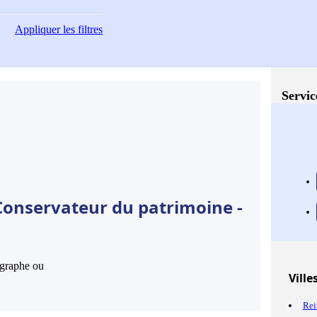
Appliquer
les filtres
Servic
Conservateur du patrimoine -
hographe ou
Ville
Re