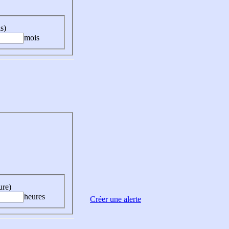
s)
mois
ure)
heures
Créer une alerte