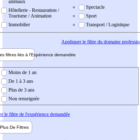
animaux
Spectacle
Hôtellerie - Restauration /
Tourisme / Animation
Sport
Immobilier
Transport / Logistique
Appliquer
le filtre du domaine professi
es filtres liés à l'
Expérience
demandée
ience demandée
Moins de 1 an
De 1 à 3 ans
Plus de 3 ans
Non renseignée
er
le filtre de l'expérience demandée
Plus De
Filtres