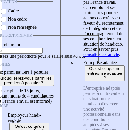
IFICATION
par France travail,
Cap emploi et ses
Cadre
partenaires pour ses
actions concrètes en
Non cadre
faveur du recrutement,
Non renseignée
de l’intégration et de
l’accompagnement de
IRE BRUT MINIMUM
ses collaborateurs en
situation de handicap.
re minimum
Pour en savoir plus,
consultez cet article
.
ssez une périodicité pour le salaire saisi
Entreprise adaptée
NITÉS
Qu'est-ce qu'une
z parmi les 1ers à postuler
entreprise adaptée
?
urquoi serez-vous parmi les
premiers à postuler ?
L'entreprise adaptée
es de plus de 15 jours,
permet à un travailleur
tant moins de 4 candidatures
en situation de
t France Travail est informé)
handicap d'exercer
ICAP
une activité
professionnelle dans
Employeur handi-
des conditions
engagé
adaptées à ses
Qu'est-ce qu'un
capacités. Pour en