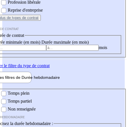
Profession libérale
Reprise d'entreprise
plus
de types de contrat
 DE CONTRAT
ée de contrat
ée minimale (en mois)
Durée maximale (en mois)
mois
er
le filtre du type de contrat
les filtres de
Durée hebdo
madaire
 hebdomadaire
Temps plein
Temps partiel
Non renseignée
 HEBDOMADAIRE
cisez la durée hebdomadaire :