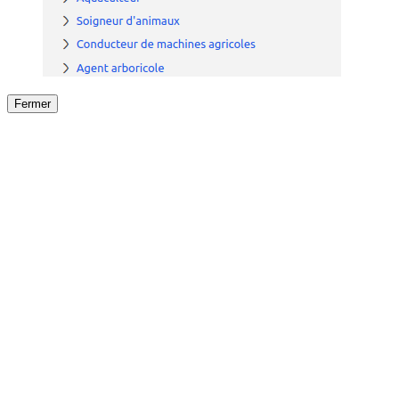
Fermer
Fermer
le détail de l'offre
/
Offre
sur
Offre précéden