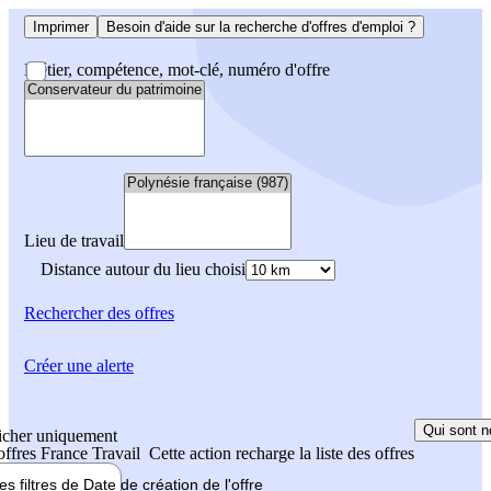
Imprimer
Besoin d'aide sur la recherche d'offres d'emploi ?
Métier, compétence, mot-clé, numéro d'offre
Lieu de travail
Distance autour du lieu choisi
Rechercher
des offres
Créer une alerte
Qui sont n
icher uniquement
 offres France Travail
Cette action recharge la liste des offres
les filtres de
Date de création
de l'offre