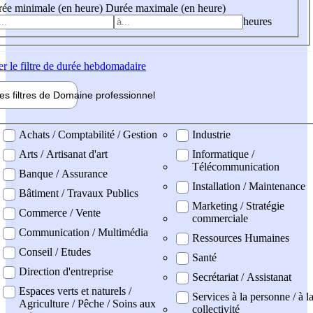
ée minimale (en heure)
Durée maximale (en heure)
heures
er
le filtre de durée hebdomadaire
les filtres de
Domaine pro
fessionnel
ne professionel
Achats / Comptabilité / Gestion
Industrie
Arts / Artisanat d'art
Informatique /
Télécommunication
Banque / Assurance
Installation / Maintenance
Bâtiment / Travaux Publics
Marketing / Stratégie
Commerce / Vente
commerciale
Communication / Multimédia
Ressources Humaines
Conseil / Etudes
Santé
Direction d'entreprise
Secrétariat / Assistanat
Espaces verts et naturels /
Services à la personne / à l
Agriculture / Pêche / Soins aux
collectivité