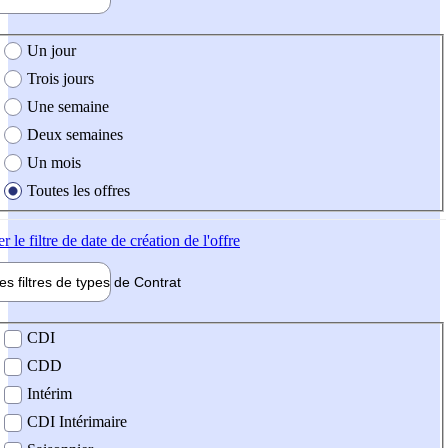
e création de l'offre
Un jour
Trois jours
Une semaine
Deux semaines
Un mois
Toutes les offres
er
le filtre de date de création de l'offre
les filtres de types de
Contrat
de contrat
CDI
CDD
Intérim
CDI Intérimaire