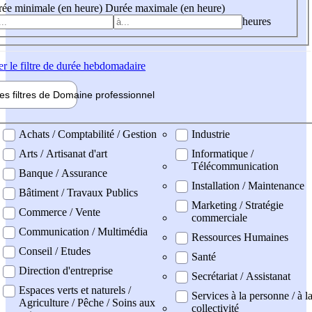
ée minimale (en heure)
Durée maximale (en heure)
heures
er
le filtre de durée hebdomadaire
les filtres de
Domaine pro
fessionnel
ne professionel
Achats / Comptabilité / Gestion
Industrie
Arts / Artisanat d'art
Informatique /
Télécommunication
Banque / Assurance
Installation / Maintenance
Bâtiment / Travaux Publics
Marketing / Stratégie
Commerce / Vente
commerciale
Communication / Multimédia
Ressources Humaines
Conseil / Etudes
Santé
Direction d'entreprise
Secrétariat / Assistanat
Espaces verts et naturels /
Services à la personne / à l
Agriculture / Pêche / Soins aux
collectivité