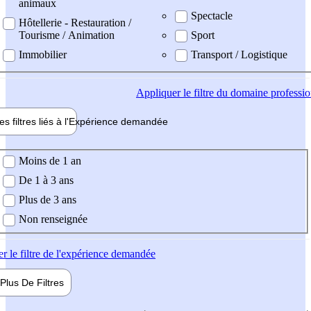
animaux
Spectacle
Hôtellerie - Restauration /
Tourisme / Animation
Sport
Immobilier
Transport / Logistique
Appliquer
le filtre du domaine professi
es filtres liés à l'
Expérience
demandée
ience demandée
Moins de 1 an
De 1 à 3 ans
Plus de 3 ans
Non renseignée
er
le filtre de l'expérience demandée
Plus De
Filtres