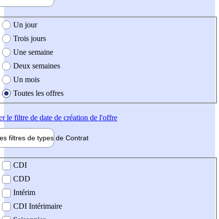
e création de l'offre
Un jour
Trois jours
Une semaine
Deux semaines
Un mois
Toutes les offres
er
le filtre de date de création de l'offre
les filtres de types de
Contrat
de contrat
CDI
CDD
Intérim
CDI Intérimaire