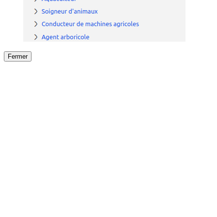
Fermer
Fermer
le détail de l'offre
/
Offre
sur
Offre précéden