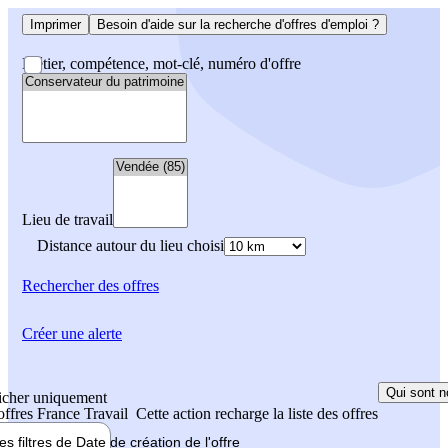
Imprimer
Besoin d'aide sur la recherche d'offres d'emploi ?
Métier, compétence, mot-clé, numéro d'offre
Lieu de travail
Distance autour du lieu choisi
Rechercher
des offres
Créer une alerte
Qui sont n
icher uniquement
 offres France Travail
Cette action recharge la liste des offres
les filtres de
Date de création
de l'offre