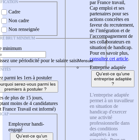
IFICATION
par France travail,
Cap emploi et ses
Cadre
partenaires pour ses
actions concrètes en
Non cadre
faveur du recrutement,
Non renseignée
de l’intégration et de
l’accompagnement de
IRE BRUT MINIMUM
ses collaborateurs en
situation de handicap.
re minimum
Pour en savoir plus,
consultez cet article
.
ssez une périodicité pour le salaire saisi
Entreprise adaptée
NITÉS
Qu'est-ce qu'une
z parmi les 1ers à postuler
entreprise adaptée
?
urquoi serez-vous parmi les
premiers à postuler ?
L'entreprise adaptée
es de plus de 15 jours,
permet à un travailleur
tant moins de 4 candidatures
en situation de
t France Travail est informé)
handicap d'exercer
ICAP
une activité
professionnelle dans
Employeur handi-
des conditions
engagé
adaptées à ses
Qu'est-ce qu'un
capacités. Pour en