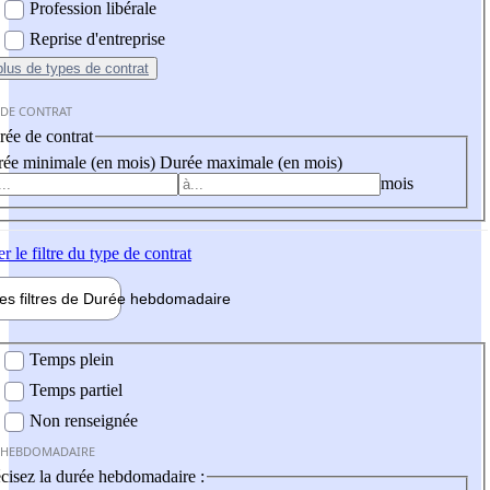
Profession libérale
Reprise d'entreprise
plus
de types de contrat
 DE CONTRAT
ée de contrat
ée minimale (en mois)
Durée maximale (en mois)
mois
er
le filtre du type de contrat
les filtres de
Durée hebdo
madaire
 hebdomadaire
Temps plein
Temps partiel
Non renseignée
 HEBDOMADAIRE
cisez la durée hebdomadaire :