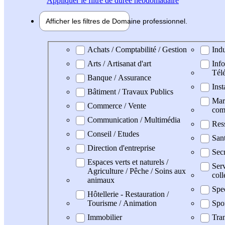
Appliquer
le filtre de durée hebdomadaire
Afficher les filtres de
Domaine pro
fessionnel
Domaine professionel
Achats / Comptabilité / Gestion
Indu
Arts / Artisanat d'art
Info
Tél
Banque / Assurance
Inst
Bâtiment / Travaux Publics
Mark
Commerce / Vente
com
Communication / Multimédia
Res
Conseil / Etudes
San
Direction d'entreprise
Secr
Espaces verts et naturels /
Serv
Agriculture / Pêche / Soins aux
coll
animaux
Spe
Hôtellerie - Restauration /
Tourisme / Animation
Spo
Immobilier
Tran