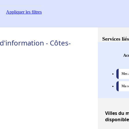
Appliquer
les filtres
Services lié
'information - Côtes-
Acc
Mes 
Ma sé
Villes
du m
disponible