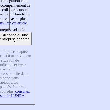
 l’intégration et de
’accompagnement de
s collaborateurs en
tuation de handicap.
ur en savoir plus,
nsultez cet article
.
treprise adaptée
Qu'est-ce qu'une
entreprise adaptée
?
entreprise adaptée
rmet à un travailleur
 situation de
ndicap d'exercer
e activité
ofessionnelle dans
s conditions
aptées à ses
pacités. Pour en
voir plus,
consultez
 site de l’UNEA
.