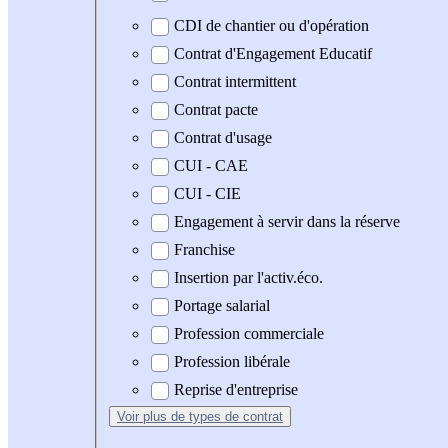
CDI de chantier ou d'opération
Contrat d'Engagement Educatif
Contrat intermittent
Contrat pacte
Contrat d'usage
CUI - CAE
CUI - CIE
Engagement à servir dans la réserve
Franchise
Insertion par l'activ.éco.
Portage salarial
Profession commerciale
Profession libérale
Reprise d'entreprise
Voir plus
de types de contrat