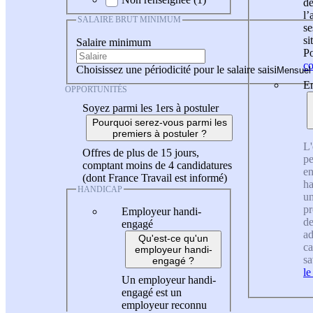
de
l
SALAIRE BRUT MINIMUM
se
si
Salaire minimum
Po
co
Choisissez une périodicité pour le salaire saisi
En
OPPORTUNITÉS
Soyez parmi les 1ers à postuler
Pourquoi serez-vous parmi les
premiers à postuler ?
L'
Offres de plus de 15 jours,
pe
comptant moins de 4 candidatures
en
(dont France Travail est informé)
ha
HANDICAP
un
pr
Employeur handi-
de
engagé
ad
Qu'est-ce qu'un
ca
employeur handi-
sa
engagé ?
le
Un employeur handi-
engagé est un
employeur reconnu