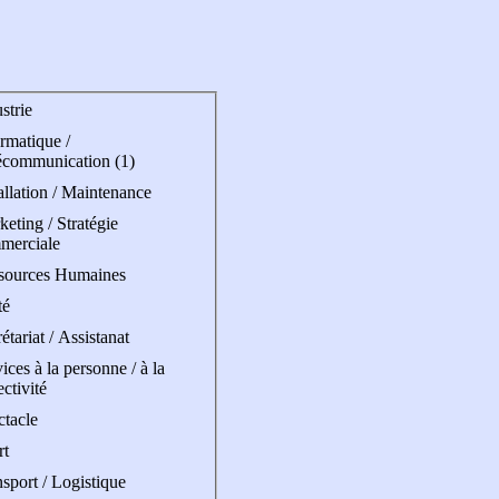
strie
rmatique /
écommunication (1)
allation / Maintenance
eting / Stratégie
merciale
sources Humaines
té
étariat / Assistanat
ices à la personne / à la
ectivité
ctacle
rt
sport / Logistique