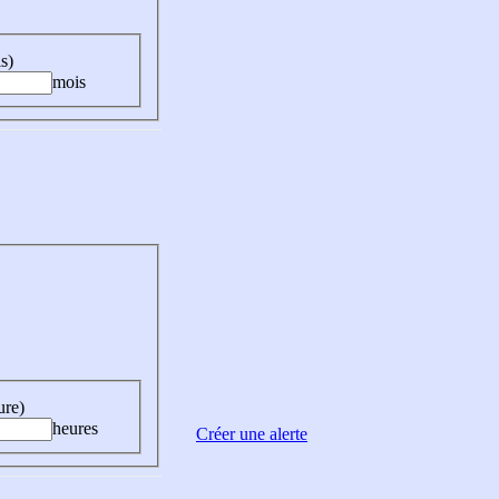
s)
mois
ure)
heures
Créer une alerte