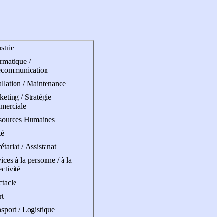
strie
rmatique /
écommunication
allation / Maintenance
eting / Stratégie
merciale
sources Humaines
té
étariat / Assistanat
ices à la personne / à la
ectivité
ctacle
rt
sport / Logistique