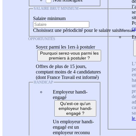
de
l
SALAIRE BRUT MINIMUM
se
si
Salaire minimum
Po
co
Choisissez une périodicité pour le salaire saisi
En
OPPORTUNITÉS
Soyez parmi les 1ers à postuler
Pourquoi serez-vous parmi les
premiers à postuler ?
L'
Offres de plus de 15 jours,
pe
comptant moins de 4 candidatures
en
(dont France Travail est informé)
ha
HANDICAP
un
pr
Employeur handi-
de
engagé
ad
Qu'est-ce qu'un
ca
employeur handi-
sa
engagé ?
le
Un employeur handi-
engagé est un
employeur reconnu