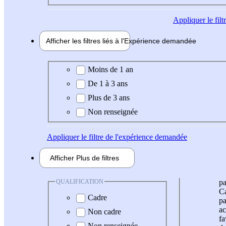
Appliquer
le fil
Afficher les filtres liés à l'
Expérience
demandée
Expérience demandée
Moins de 1 an
De 1 à 3 ans
Plus de 3 ans
Non renseignée
Appliquer
le filtre de l'expérience demandée
Afficher
Plus de
filtres
QUALIFICATION
pa
Ca
Cadre
pa
ac
Non cadre
fa
Non renseignée