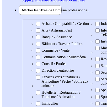
Appliquer
le filtre de durée hebdomadaire
Afficher les filtres de
Domaine pro
fessionnel
Domaine professionel
Achats / Comptabilité / Gestion
Indu
Arts / Artisanat d'art
Info
Tél
Banque / Assurance
Inst
Bâtiment / Travaux Publics
Mark
Commerce / Vente
com
Communication / Multimédia
Res
Conseil / Etudes
San
Direction d'entreprise
Secr
Espaces verts et naturels /
Serv
Agriculture / Pêche / Soins aux
coll
animaux
Spe
Hôtellerie - Restauration /
Tourisme / Animation
Spo
Immobilier
Tran