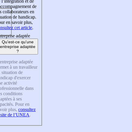
 l’intégration et de
’accompagnement de
s collaborateurs en
tuation de handicap.
ur en savoir plus,
nsultez cet article
.
treprise adaptée
Qu'est-ce qu'une
entreprise adaptée
?
entreprise adaptée
rmet à un travailleur
 situation de
ndicap d'exercer
e activité
ofessionnelle dans
s conditions
aptées à ses
pacités. Pour en
voir plus,
consultez
 site de l’UNEA
.