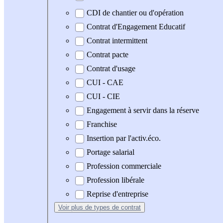
CDI de chantier ou d'opération
Contrat d'Engagement Educatif
Contrat intermittent
Contrat pacte
Contrat d'usage
CUI - CAE
CUI - CIE
Engagement à servir dans la réserve
Franchise
Insertion par l'activ.éco.
Portage salarial
Profession commerciale
Profession libérale
Reprise d'entreprise
Voir plus
de types de contrat