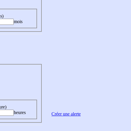
s)
mois
ure)
heures
Créer une alerte