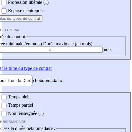
Profession libérale (1)
Reprise d'entreprise
plus
de types de contrat
 DE CONTRAT
ée de contrat
ée minimale (en mois)
Durée maximale (en mois)
mois
er
le filtre du type de contrat
les filtres de
Durée hebdo
madaire
 hebdomadaire
Temps plein
Temps partiel
Non renseignée (1)
 HEBDOMADAIRE
cisez la durée hebdomadaire :