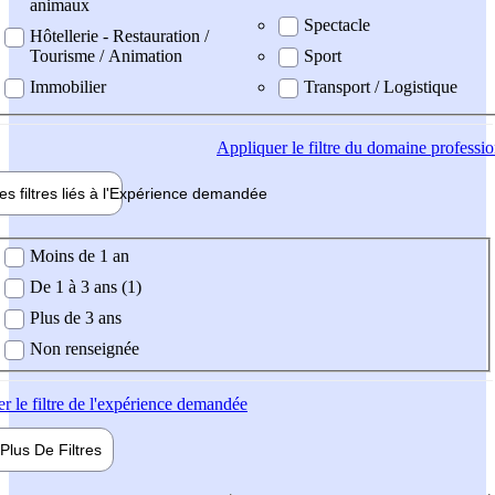
animaux
Spectacle
Hôtellerie - Restauration /
Tourisme / Animation
Sport
Immobilier
Transport / Logistique
Appliquer
le filtre du domaine professi
es filtres liés à l'
Expérience
demandée
ience demandée
Moins de 1 an
De 1 à 3 ans (1)
Plus de 3 ans
Non renseignée
er
le filtre de l'expérience demandée
Plus De
Filtres