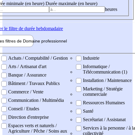
ée minimale (en heure)
Durée maximale (en heure)
heures
er
le filtre de durée hebdomadaire
les filtres de
Domaine pro
fessionnel
ne professionel
Achats / Comptabilité / Gestion
Industrie
Arts / Artisanat d'art
Informatique /
Télécommunication (1)
Banque / Assurance
Installation / Maintenance
Bâtiment / Travaux Publics
Marketing / Stratégie
Commerce / Vente
commerciale
Communication / Multimédia
Ressources Humaines
Conseil / Etudes
Santé
Direction d'entreprise
Secrétariat / Assistanat
Espaces verts et naturels /
Services à la personne / à l
Agriculture / Pêche / Soins aux
collectivité