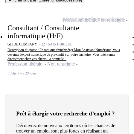
Afficher la carte
(contenu non-accessible)
Ajouter cette offre à ma sélection
Profession libérale
Non renseigné
Consultant / Consultante
informatique (H/F)
GLIDE COMPANY -
22 - SAINT-BRIEUC
Description du poste : En tant que franchisé(e) Mon Assistant Numérique, vous
devenez l'expert numérique de proximité sur votre territoire. Vous intervenez
directement chez vos clients : à domicile...
Profession libérale - Non renseigné
Publié il y a 20 jours
Prêt à élargir votre recherche d’emploi ?
Découvrez de nouveaux territoires où les chances de
trouver un emploi sont plus fortes en réalisant un