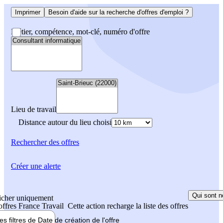
Imprimer
Besoin d'aide sur la recherche d'offres d'emploi ?
Métier, compétence, mot-clé, numéro d'offre
Lieu de travail
Distance autour du lieu choisi
Rechercher
des offres
Créer une alerte
Qui sont n
icher uniquement
 offres France Travail
Cette action recharge la liste des offres
les filtres de
Date de création
de l'offre