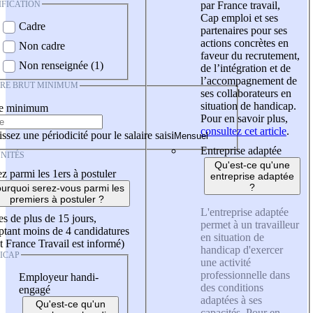
IFICATION
par France travail,
Cap emploi et ses
Cadre
partenaires pour ses
actions concrètes en
Non cadre
faveur du recrutement,
Non renseignée (1)
de l’intégration et de
l’accompagnement de
IRE BRUT MINIMUM
ses collaborateurs en
situation de handicap.
re minimum
Pour en savoir plus,
consultez cet article
.
ssez une périodicité pour le salaire saisi
Entreprise adaptée
NITÉS
Qu'est-ce qu'une
z parmi les 1ers à postuler
entreprise adaptée
?
urquoi serez-vous parmi les
premiers à postuler ?
L'entreprise adaptée
es de plus de 15 jours,
permet à un travailleur
tant moins de 4 candidatures
en situation de
t France Travail est informé)
handicap d'exercer
ICAP
une activité
professionnelle dans
Employeur handi-
des conditions
engagé
adaptées à ses
Qu'est-ce qu'un
capacités. Pour en