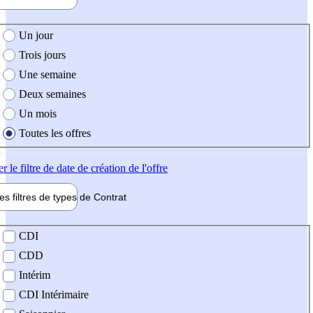
e création de l'offre
Un jour
Trois jours
Une semaine
Deux semaines
Un mois
Toutes les offres
er
le filtre de date de création de l'offre
les filtres de types de
Contrat
de contrat
CDI
CDD
Intérim
CDI Intérimaire