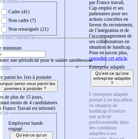
IFICATION
par France travail,
Cap emploi et ses
Cadre (41)
partenaires pour ses
actions concrètes en
Non cadre (7)
faveur du recrutement,
Non renseignée (21)
de l’intégration et de
l’accompagnement de
IRE BRUT MINIMUM
ses collaborateurs en
situation de handicap.
re minimum
Pour en savoir plus,
consultez cet article
.
ssez une périodicité pour le salaire saisi
Entreprise adaptée
NITÉS
Qu'est-ce qu'une
z parmi les 1ers à postuler
entreprise adaptée
?
urquoi serez-vous parmi les
premiers à postuler ?
L'entreprise adaptée
es de plus de 15 jours,
permet à un travailleur
tant moins de 4 candidatures
en situation de
t France Travail est informé)
handicap d'exercer
ICAP
une activité
professionnelle dans
Employeur handi-
des conditions
engagé
adaptées à ses
Qu'est-ce qu'un
capacités. Pour en