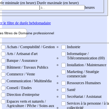
ée minimale (en heure)
Durée maximale (en heure)
heures
er
le filtre de durée hebdomadaire
les filtres de
Domaine pro
fessionnel
ne professionel
Achats / Comptabilité / Gestion
Industrie
Arts / Artisanat d'art
Informatique /
Télécommunication (69)
Banque / Assurance
Installation / Maintenance
Bâtiment / Travaux Publics
Marketing / Stratégie
Commerce / Vente
commerciale
Communication / Multimédia
Ressources Humaines
Conseil / Etudes
Santé
Direction d'entreprise
Secrétariat / Assistanat
Espaces verts et naturels /
Services à la personne / à l
Agriculture / Pêche / Soins aux
collectivité