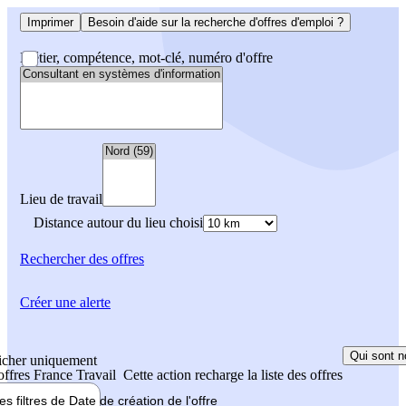
Imprimer
Besoin d'aide sur la recherche d'offres d'emploi ?
Métier, compétence, mot-clé, numéro d'offre
Lieu de travail
Distance autour du lieu choisi
Rechercher
des offres
Créer une alerte
Qui sont n
icher uniquement
 offres France Travail
Cette action recharge la liste des offres
les filtres de
Date de création
de l'offre