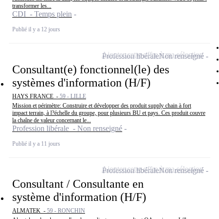
transformer les...
CDI - Temps plein
Publié il y a 12 jours
Ajouter cette offre à ma sélection
Profession libérale
Non renseigné
Consultant(e) fonctionnel(le) des
systèmes d'information (H/F)
HAYS FRANCE -
59 - LILLE
Mission et périmètre: Construire et développer des produit supply chain à fort
impact terrain, à l?échelle du groupe, pour plusieurs BU et pays. Ces produit couvre
la chaîne de valeur concernant le...
Profession libérale - Non renseigné
Publié il y a 11 jours
Ajouter cette offre à ma sélection
Profession libérale
Non renseigné
Consultant / Consultante en
système d'information (H/F)
ALMATEK -
59 - RONCHIN