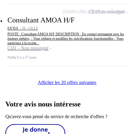
Ajouter cette offre à ma sélection
CDI
Non renseigné
Consultant AMOA H/F
EXTIA -
59 - LILLE
POSTE : Consultant AMOA H/F DESCRIPTION : En contact permanent avec les
équipes métiers, - Vous rédigez et modifiez les spécifications fonctionnelles - Vous
participez à la recette...
CDI - Non renseigné
Publié il y a 17 jours
Afficher les 20 offres suivantes
Votre avis nous intéresse
Qu'avez-vous pensé du service de recherche d'offres ?