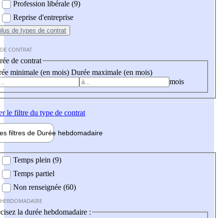
Profession libérale (9)
Reprise d'entreprise
plus
de types de contrat
 DE CONTRAT
ée de contrat
ée minimale (en mois)
Durée maximale (en mois)
mois
er
le filtre du type de contrat
les filtres de
Durée hebdo
madaire
 hebdomadaire
Temps plein (9)
Temps partiel
Non renseignée (60)
 HEBDOMADAIRE
cisez la durée hebdomadaire :