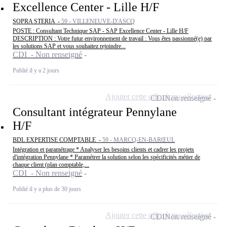
Excellence Center - Lille H/F
SOPRA STERIA -
59 - VILLENEUVE-D'ASCQ
POSTE : Consultant Technique SAP - SAP Excellence Center - Lille H/F
DESCRIPTION : Votre futur environnement de travail : Vous êtes passionné(e) par
les solutions SAP et vous souhaitez rejoindre...
CDI - Non renseigné
Publié il y a 2 jours
Ajouter cette offre à ma sélection
CDI
Non renseigné
Consultant intégrateur Pennylane
H/F
BDL EXPERTISE COMPTABLE -
59 - MARCQ-EN-BARŒUL
Intégration et paramétrage * Analyser les besoins clients et cadrer les projets
d'intégration Pennylane * Paramétrer la solution selon les spécificités métier de
chaque client (plan comptable,...
CDI - Non renseigné
Publié il y a plus de 30 jours
Ajouter cette offre à ma sélection
CDI
Non renseigné