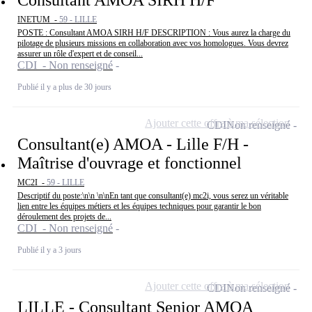
Consultant AMOA SIRH H/F
INETUM -
59 - LILLE
POSTE : Consultant AMOA SIRH H/F DESCRIPTION : Vous aurez la charge du
pilotage de plusieurs missions en collaboration avec vos homologues. Vous devrez
assurer un rôle d'expert et de conseil...
CDI - Non renseigné
Publié il y a plus de 30 jours
Ajouter cette offre à ma sélection
CDI
Non renseigné
Consultant(e) AMOA - Lille F/H -
Maîtrise d'ouvrage et fonctionnel
MC2I -
59 - LILLE
Descriptif du poste:\n\n \n\nEn tant que consultant(e) mc2i, vous serez un véritable
lien entre les équipes métiers et les équipes techniques pour garantir le bon
déroulement des projets de...
CDI - Non renseigné
Publié il y a 3 jours
Ajouter cette offre à ma sélection
CDI
Non renseigné
LILLE - Consultant Senior AMOA