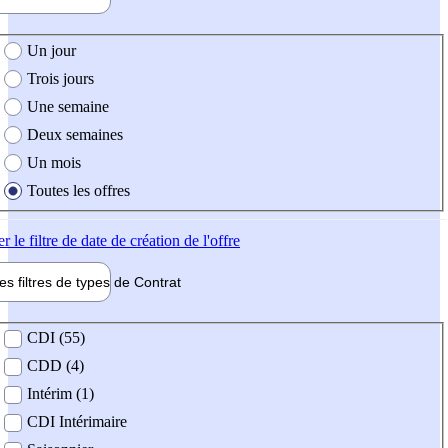
e création de l'offre
Un jour
Trois jours
Une semaine
Deux semaines
Un mois
Toutes les offres
er
le filtre de date de création de l'offre
les filtres de types de
Contrat
de contrat
CDI (55)
CDD (4)
Intérim (1)
CDI Intérimaire