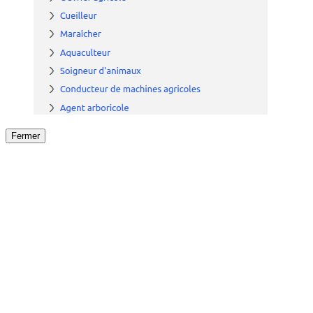
Fermer
Fermer
le détail de l'offre
/
Offre
sur
Offre précéden