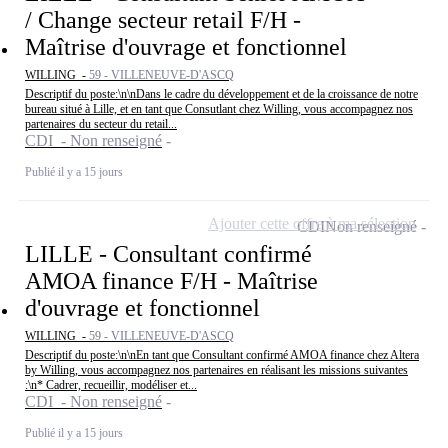
/ Change secteur retail F/H -
Maîtrise d'ouvrage et fonctionnel
WILLING -
59 - VILLENEUVE-D'ASCQ
Descriptif du poste:\n\nDans le cadre du développement et de la croissance de notre
bureau situé à Lille, et en tant que Consutlant chez Willing, vous accompagnez nos
partenaires du secteur du retail...
CDI - Non renseigné
Publié il y a 15 jours
Ajouter cette offre à ma sélection
CDI
Non renseigné
LILLE - Consultant confirmé
AMOA finance F/H - Maîtrise
d'ouvrage et fonctionnel
WILLING -
59 - VILLENEUVE-D'ASCQ
Descriptif du poste:\n\nEn tant que Consultant confirmé AMOA finance chez Altera
by Willing, vous accompagnez nos partenaires en réalisant les missions suivantes
:\n* Cadrer, recueillir, modéliser et...
CDI - Non renseigné
Publié il y a 15 jours