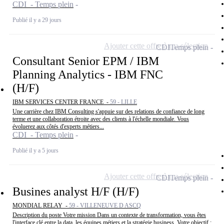
CDI - Temps plein
Publié il y a 29 jours
Ajouter cette offre à ma sélection
CDI
Temps plein
Consultant Senior EPM / IBM
Planning Analytics - IBM FNC
(H/F)
IBM SERVICES CENTER FRANCE -
59 - LILLE
Une carrière chez IBM Consulting s'appuie sur des relations de confiance de long
terme et une collaboration étroite avec des clients à l'échelle mondiale. Vous
évoluerez aux côtés d'experts métiers...
CDI - Temps plein
Publié il y a 5 jours
Ajouter cette offre à ma sélection
CDI
Temps plein
Busines analyst H/F (H/F)
MONDIAL RELAY -
59 - VILLENEUVE D ASCQ
Description du poste Votre mission Dans un contexte de transformation, vous êtes
l'interface clé entre la data, les équipes métiers et la stratégie business. Votre objectif :