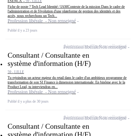
ESENCA -
59 - LILLE
Fiche de poste ? Tech Lead Identité / IAMContexte de la mission Dans le cadre de
l'administration et de l'évolution d'une plateforme de gestion des identités et des
accès, nous recherchons un Tech...
Profession libérale - Non renseigné
Publié il y a 23 jours
Ajouter cette offre à ma sélection
Profession libérale
Non renseigné
Consultant / Consultante en
système d'information (H/F)
59 - LILLE
Tu rejoindras un acteur majeur du retail dans le cadre d'un ambitieux programme de
transformation de son SI Finance à dimension internationale. En binôme avec le·la
Product Lead, tu interviendras en...
Profession libérale - Non renseigné
Publié il y a plus de 30 jours
Ajouter cette offre à ma sélection
Profession libérale
Non renseigné
Consultant / Consultante en
système d'information (H/F)