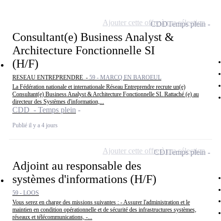
Ajouter cette offre à ma sélection
CDD
Temps plein
Consultant(e) Business Analyst &
Architecture Fonctionnelle SI
(H/F)
RESEAU ENTREPRENDRE -
59 - MARCQ EN BAROEUL
La Fédération nationale et internationale Réseau Entreprendre recrute un(e)
Consultant(e) Business Analyst & Architecture Fonctionnelle SI. Rattaché (e) au
directeur des Systèmes d'information,...
CDD - Temps plein
Publié il y a 4 jours
Ajouter cette offre à ma sélection
CDI
Temps plein
Adjoint au responsable des
systèmes d'informations (H/F)
59 - LOOS
Vous serez en charge des missions suivantes : - Assurer l'administration et le
maintien en condition opérationnelle et de sécurité des infrastructures systèmes,
réseaux et télécommunications, -...