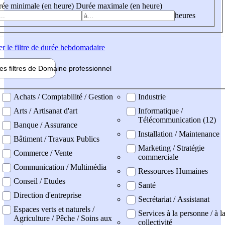
ée minimale (en heure)
Durée maximale (en heure)
heures
er
le filtre de durée hebdomadaire
les filtres de
Domaine pro
fessionnel
ne professionel
Achats / Comptabilité / Gestion
Industrie
Arts / Artisanat d'art
Informatique /
Télécommunication (12)
Banque / Assurance
Installation / Maintenance
Bâtiment / Travaux Publics
Marketing / Stratégie
Commerce / Vente
commerciale
Communication / Multimédia
Ressources Humaines
Conseil / Etudes
Santé
Direction d'entreprise
Secrétariat / Assistanat
Espaces verts et naturels /
Services à la personne / à l
Agriculture / Pêche / Soins aux
collectivité