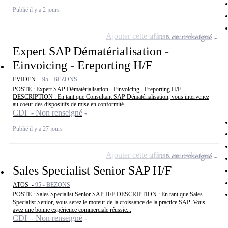
Publié il y a 2 jours
Ajouter cette offre à ma sélection
CDI
Non renseigné
Expert SAP Dématérialisation -
Einvoicing - Ereporting H/F
EVIDEN -
95 - BEZONS
POSTE : Expert SAP Dématérialisation - Einvoicing - Ereporting H/F
DESCRIPTION : En tant que Consultant SAP Dématérialisation, vous intervenez
au coeur des dispositifs de mise en conformité...
CDI - Non renseigné
Publié il y a 27 jours
Ajouter cette offre à ma sélection
CDI
Non renseigné
Sales Specialist Senior SAP H/F
ATOS -
95 - BEZONS
POSTE : Sales Specialist Senior SAP H/F DESCRIPTION : En tant que Sales
Specialist Senior, vous serez le moteur de la croissance de la practice SAP. Vous
avez une bonne expérience commerciale réussie...
CDI - Non renseigné