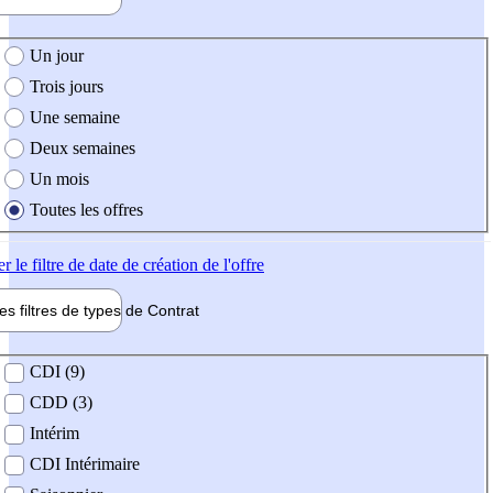
e création de l'offre
Un jour
Trois jours
Une semaine
Deux semaines
Un mois
Toutes les offres
er
le filtre de date de création de l'offre
les filtres de types de
Contrat
de contrat
CDI (9)
CDD (3)
Intérim
CDI Intérimaire