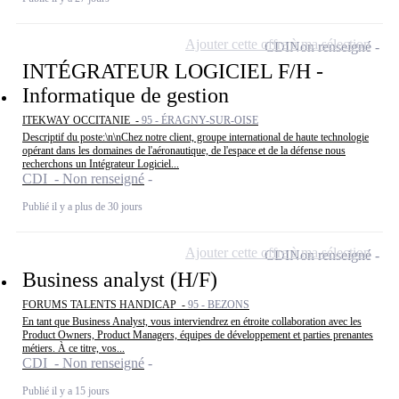
Ajouter cette offre à ma sélection
CDI
Non renseigné
INTÉGRATEUR LOGICIEL F/H -
Informatique de gestion
ITEKWAY OCCITANIE -
95 - ÉRAGNY-SUR-OISE
Descriptif du poste:\n\nChez notre client, groupe international de haute technologie
opérant dans les domaines de l'aéronautique, de l'espace et de la défense nous
recherchons un Intégrateur Logiciel...
CDI - Non renseigné
Publié il y a plus de 30 jours
Ajouter cette offre à ma sélection
CDI
Non renseigné
Business analyst (H/F)
FORUMS TALENTS HANDICAP -
95 - BEZONS
En tant que Business Analyst, vous interviendrez en étroite collaboration avec les
Product Owners, Product Managers, équipes de développement et parties prenantes
métiers. À ce titre, vos...
CDI - Non renseigné
Publié il y a 15 jours