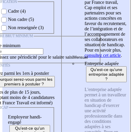
IFICATION
par France travail,
Cap emploi et ses
Cadre (4)
partenaires pour ses
actions concrètes en
Non cadre (5)
faveur du recrutement,
Non renseignée (3)
de l’intégration et de
l’accompagnement de
IRE BRUT MINIMUM
ses collaborateurs en
situation de handicap.
re minimum
Pour en savoir plus,
consultez cet article
.
ssez une périodicité pour le salaire saisi
Entreprise adaptée
NITÉS
Qu'est-ce qu'une
z parmi les 1ers à postuler
entreprise adaptée
?
urquoi serez-vous parmi les
premiers à postuler ?
L'entreprise adaptée
es de plus de 15 jours,
permet à un travailleur
tant moins de 4 candidatures
en situation de
t France Travail est informé)
handicap d'exercer
ICAP
une activité
professionnelle dans
Employeur handi-
des conditions
engagé
adaptées à ses
Qu'est-ce qu'un
capacités. Pour en