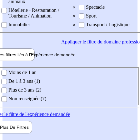
animaux
Spectacle
Hôtellerie - Restauration /
Tourisme / Animation
Sport
Immobilier
Transport / Logistique
Appliquer
le filtre du domaine professi
es filtres liés à l'
Expérience
demandée
ience demandée
Moins de 1 an
De 1 à 3 ans (1)
Plus de 3 ans (2)
Non renseignée (7)
er
le filtre de l'expérience demandée
Plus De
Filtres