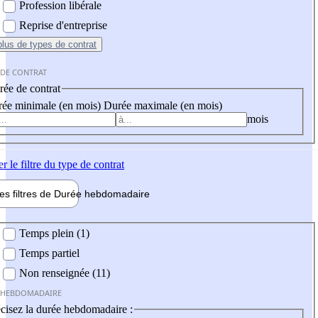
Profession libérale
Reprise d'entreprise
plus
de types de contrat
 DE CONTRAT
ée de contrat
ée minimale (en mois)
Durée maximale (en mois)
mois
er
le filtre du type de contrat
les filtres de
Durée hebdo
madaire
 hebdomadaire
Temps plein (1)
Temps partiel
Non renseignée (11)
 HEBDOMADAIRE
cisez la durée hebdomadaire :