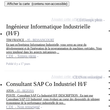
Afficher la carte
(contenu non-accessible)
Ajouter cette offre à ma sélection
CDI
Temps plein
Ingénieur Informatique Industrielle
(H/F)
TIM FRANCE -
95 - BESSANCOURT
En tant qu'Ingénieur Informatique Industrielle, vous serez au cœur du
développement et de l'intégration de la programmation de machines spéciales. Vous
serez impliqué dans les aspects mécaniques,...
CDI - Temps plein
Publié il y a 17 jours
Ajouter cette offre à ma sélection
CDI
Non renseigné
Consultant SAP Co Industriel H/F
ATOS -
95 - BEZONS
POSTE : Consultant SAP Co Industriel H/F DESCRIPTION : En tant que
Consultant SAP CO Industriel, vous évoluez au coeur des dispositifs de pilotage
économique de la performance industrielle de nos...
CDI - Non renseigné