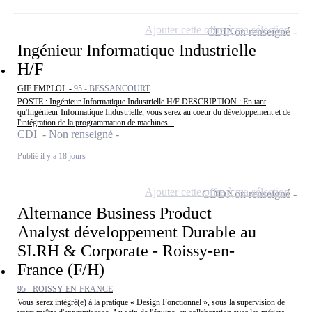
Ajouter cette offre à ma sélection
CDI
Non renseigné
Ingénieur Informatique Industrielle
H/F
GIF EMPLOI -
95 - BESSANCOURT
POSTE : Ingénieur Informatique Industrielle H/F DESCRIPTION : En tant
qu'Ingénieur Informatique Industrielle, vous serez au coeur du développement et de
l'intégration de la programmation de machines...
CDI - Non renseigné
Publié il y a 18 jours
Ajouter cette offre à ma sélection
CDD
Non renseigné
Alternance Business Product
Analyst développement Durable au
SI.RH & Corporate - Roissy-en-
France (F/H)
95 - ROISSY-EN-FRANCE
Vous serez intégré(e) à la pratique « Design Fonctionnel », sous la supervision de