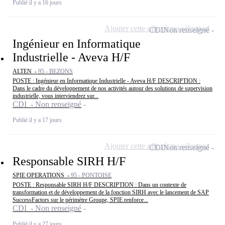
Publié il y a 16 jours
Ajouter cette offre à ma sélection
CDI
Non renseigné
Ingénieur en Informatique
Industrielle - Aveva H/F
ALTEN -
95 - BEZONS
POSTE : Ingénieur en Informatique Industrielle - Aveva H/F DESCRIPTION :
Dans le cadre du développement de nos activités autour des solutions de supervision
industrielle, vous interviendrez sur...
CDI - Non renseigné
Publié il y a 17 jours
Ajouter cette offre à ma sélection
CDI
Non renseigné
Responsable SIRH H/F
SPIE OPERATIONS -
95 - PONTOISE
POSTE : Responsable SIRH H/F DESCRIPTION : Dans un contexte de
transformation et de développement de la fonction SIRH avec le lancement de SAP
SuccessFactors sur le périmètre Groupe, SPIE renforce...
CDI - Non renseigné
Publié il y a 27 jours