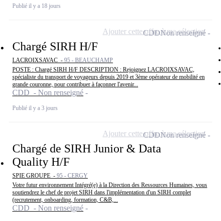
Publié il y a 18 jours
Ajouter cette offre à ma sélection
CDD
Non renseigné
Chargé SIRH H/F
LACROIXSAVAC -
95 - BEAUCHAMP
POSTE : Chargé SIRH H/F DESCRIPTION : Rejoignez LACROIXSAVAC,
spécialiste du transport de voyageurs depuis 2019 et 3ème opérateur de mobilité en
grande couronne, pour contribuer à façonner l'avenir...
CDD - Non renseigné
Publié il y a 3 jours
Ajouter cette offre à ma sélection
CDD
Non renseigné
Chargé de SIRH Junior & Data
Quality H/F
SPIE GROUPE -
95 - CERGY
Votre futur environnement Intégré(e) à la Direction des Ressources Humaines, vous
soutiendrez le chef de projet SIRH dans l'implémentation d'un SIRH complet
(recrutement, onboarding, formation, C&B,...
CDD - Non renseigné