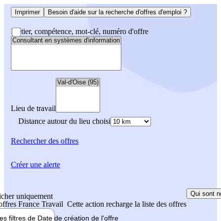
Imprimer
Besoin d'aide sur la recherche d'offres d'emploi ?
Métier, compétence, mot-clé, numéro d'offre
Lieu de travail
Distance autour du lieu choisi
Rechercher
des offres
Créer une alerte
Qui sont n
icher uniquement
 offres France Travail
Cette action recharge la liste des offres
les filtres de
Date de création
de l'offre