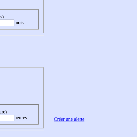
s)
mois
ure)
heures
Créer une alerte