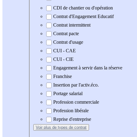
CDI de chantier ou d'opération
Contrat d'Engagement Educatif
Contrat intermittent
Contrat pacte
Contrat d'usage
CUI - CAE
CUI - CIE
Engagement à servir dans la réserve
Franchise
Insertion par l'activ.éco.
Portage salarial
Profession commerciale
Profession libérale
Reprise d'entreprise
Voir plus
de types de contrat