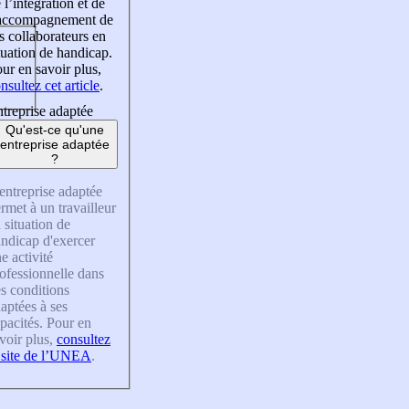
 l’intégration et de
’accompagnement de
s collaborateurs en
tuation de handicap.
ur en savoir plus,
nsultez cet article
.
treprise adaptée
Qu'est-ce qu'une
entreprise adaptée
?
entreprise adaptée
rmet à un travailleur
 situation de
ndicap d'exercer
e activité
ofessionnelle dans
s conditions
aptées à ses
pacités. Pour en
voir plus,
consultez
 site de l’UNEA
.