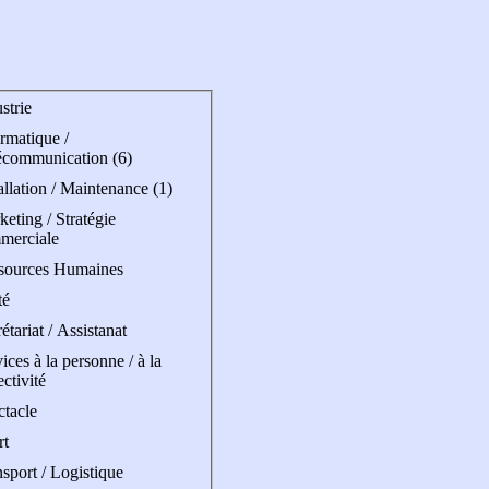
strie
rmatique /
écommunication (6)
allation / Maintenance (1)
eting / Stratégie
merciale
sources Humaines
té
étariat / Assistanat
ices à la personne / à la
ectivité
ctacle
rt
sport / Logistique