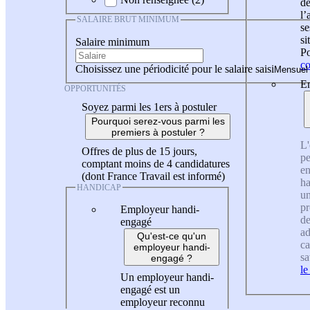
de
l
SALAIRE BRUT MINIMUM
se
si
Salaire minimum
Po
co
Choisissez une périodicité pour le salaire saisi
En
OPPORTUNITÉS
Soyez parmi les 1ers à postuler
Pourquoi serez-vous parmi les
premiers à postuler ?
L'
Offres de plus de 15 jours,
pe
comptant moins de 4 candidatures
en
(dont France Travail est informé)
ha
HANDICAP
un
pr
Employeur handi-
de
engagé
ad
Qu'est-ce qu'un
ca
employeur handi-
sa
engagé ?
le
Un employeur handi-
engagé est un
employeur reconnu