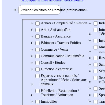
Appliquer
le filtre de durée hebdomadaire
Afficher les filtres de
Domaine pro
fessionnel
Domaine professionel
Achats / Comptabilité / Gestion
Indu
Arts / Artisanat d'art
Info
Tél
Banque / Assurance
Inst
Bâtiment / Travaux Publics
Mark
Commerce / Vente
com
Communication / Multimédia
Res
Conseil / Etudes
San
Direction d'entreprise
Secr
Espaces verts et naturels /
Serv
Agriculture / Pêche / Soins aux
coll
animaux
Spe
Hôtellerie - Restauration /
Tourisme / Animation
Spo
Immobilier
Tran