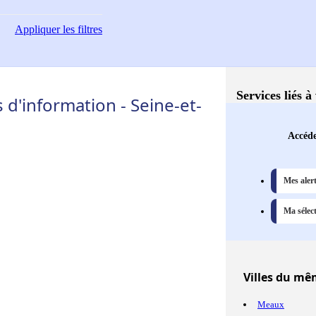
Appliquer
les filtres
Services liés à
d'information - Seine-et-
Accéde
Mes aler
Ma sélect
Villes
du même
Meaux