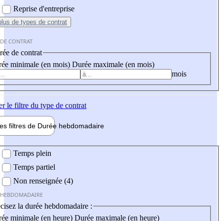
Reprise d'entreprise
plus
de types de contrat
 DE CONTRAT
ée de contrat
ée minimale (en mois)
Durée maximale (en mois)
mois
er
le filtre du type de contrat
les filtres de
Durée hebdo
madaire
 hebdomadaire
Temps plein
Temps partiel
Non renseignée (4)
 HEBDOMADAIRE
cisez la durée hebdomadaire :
ée minimale (en heure)
Durée maximale (en heure)