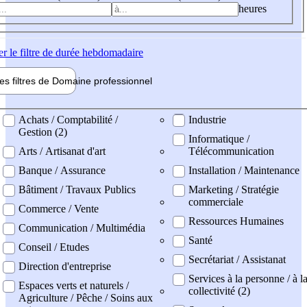
heures
er
le filtre de durée hebdomadaire
les filtres de
Domaine pro
fessionnel
ne professionel
Achats / Comptabilité /
Industrie
Gestion (2)
Informatique /
Arts / Artisanat d'art
Télécommunication
Banque / Assurance
Installation / Maintenance
Bâtiment / Travaux Publics
Marketing / Stratégie
commerciale
Commerce / Vente
Ressources Humaines
Communication / Multimédia
Santé
Conseil / Etudes
Secrétariat / Assistanat
Direction d'entreprise
Services à la personne / à l
Espaces verts et naturels /
collectivité (2)
Agriculture / Pêche / Soins aux