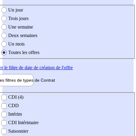
e création de l'offre
Un jour
Trois jours
Une semaine
Deux semaines
Un mois
Toutes les offres
er
le filtre de date de création de l'offre
les filtres de types de
Contrat
de contrat
CDI (4)
CDD
Intérim
CDI Intérimaire
Saisonnier