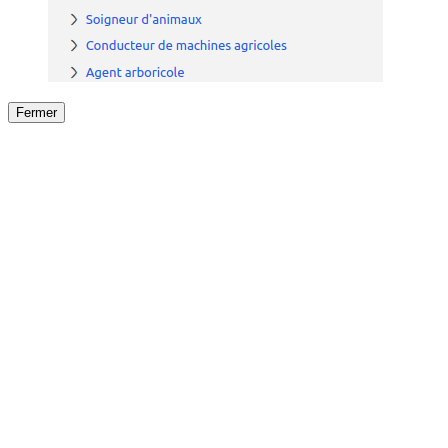
Fermer
Fermer
le détail de l'offre
/
Offre
sur
Offre précéden