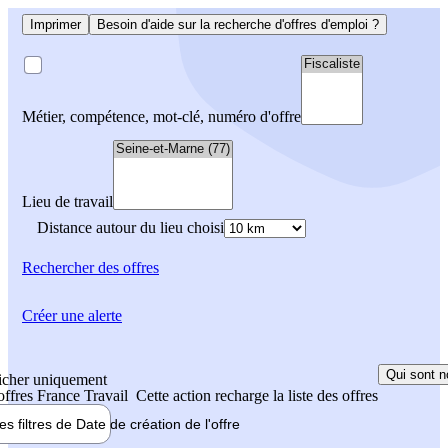
Imprimer
Besoin d'aide sur la recherche d'offres d'emploi ?
Métier, compétence, mot-clé, numéro d'offre
Lieu de travail
Distance autour du lieu choisi
Rechercher
des offres
Créer une alerte
Qui sont n
icher uniquement
 offres France Travail
Cette action recharge la liste des offres
les filtres de
Date de création
de l'offre