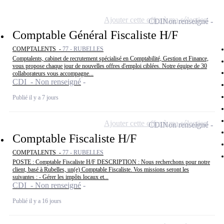
Ajouter cette offre à ma sélection
CDI
Non renseigné
Comptable Général Fiscaliste H/F
COMPTALENTS -
77 - RUBELLES
Comptalents, cabinet de recrutement spécialisé en Comptabilité, Gestion et Finance,
vous propose chaque jour de nouvelles offres d'emploi ciblées. Notre équipe de 30
collaborateurs vous accompagne...
CDI - Non renseigné
Publié il y a 7 jours
Ajouter cette offre à ma sélection
CDI
Non renseigné
Comptable Fiscaliste H/F
COMPTALENTS -
77 - RUBELLES
POSTE : Comptable Fiscaliste H/F DESCRIPTION : Nous recherchons pour notre
client, basé à Rubelles, un(e) Comptable Fiscaliste. Vos missions seront les
suivantes : - Gérer les impôts locaux et...
CDI - Non renseigné
Publié il y a 16 jours