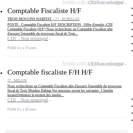
Ajouter cette offre à ma sélection
CDI
Non renseigné
Comptable Fiscaliste H/F
TROIS MOULINS HABITAT -
77 - RUBELLES
POSTE : Comptable Fiscaliste H/F DESCRIPTION : Offre d'emploi -CDI
Comptable Fiscaliste (H/F) Nous recherchons un Comptable Fiscaliste afin
d'assurer l'ensemble du processus fiscal de Trois...
CDI - Non renseigné
Publié il y a 16 jours
Ajouter cette offre à ma sélection
CDI
Non renseigné
Comptable fiscaliste F/H H/F
77 - MELUN
Nous recherchons un Comptable Fiscaliste afin d'assurer l'ensemble du processus
fiscal de Trois Moulins Habitat.Vos missions seront les suivantes :1.Impôts
locauxOptimisez la gestion des impôts...
CDI - Non renseigné
Publié il y a 28 jours