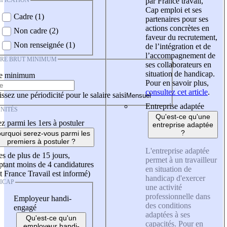
IFICATION
par France travail,
Cap emploi et ses
Cadre (1)
partenaires pour ses
actions concrètes en
Non cadre (2)
faveur du recrutement,
Non renseignée (1)
de l’intégration et de
l’accompagnement de
IRE BRUT MINIMUM
ses collaborateurs en
situation de handicap.
re minimum
Pour en savoir plus,
consultez cet article
.
ssez une périodicité pour le salaire saisi
Entreprise adaptée
NITÉS
Qu'est-ce qu'une
z parmi les 1ers à postuler
entreprise adaptée
?
urquoi serez-vous parmi les
premiers à postuler ?
L'entreprise adaptée
es de plus de 15 jours,
permet à un travailleur
tant moins de 4 candidatures
en situation de
t France Travail est informé)
handicap d'exercer
ICAP
une activité
professionnelle dans
Employeur handi-
des conditions
engagé
adaptées à ses
Qu'est-ce qu'un
capacités. Pour en
employeur handi-