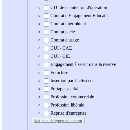
CDI de chantier ou d'opération
Contrat d'Engagement Educatif
Contrat intermittent
Contrat pacte
Contrat d'usage
CUI - CAE
CUI - CIE
Engagement à servir dans la réserve
Franchise
Insertion par l'activ.éco.
Portage salarial
Profession commerciale
Profession libérale
Reprise d'entreprise
Voir plus
de types de contrat