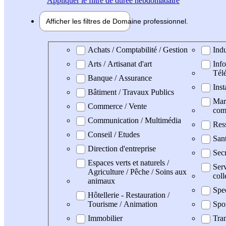
Appliquer
le filtre de durée hebdomadaire
Afficher les filtres de
Domaine pro
fessionnel
Domaine professionel
Achats / Comptabilité / Gestion
Indu
Arts / Artisanat d'art
Info
Tél
Banque / Assurance
Inst
Bâtiment / Travaux Publics
Mark
Commerce / Vente
com
Communication / Multimédia
Res
Conseil / Etudes
San
Direction d'entreprise
Secr
Espaces verts et naturels /
Serv
Agriculture / Pêche / Soins aux
coll
animaux
Spe
Hôtellerie - Restauration /
Tourisme / Animation
Spo
Immobilier
Tran