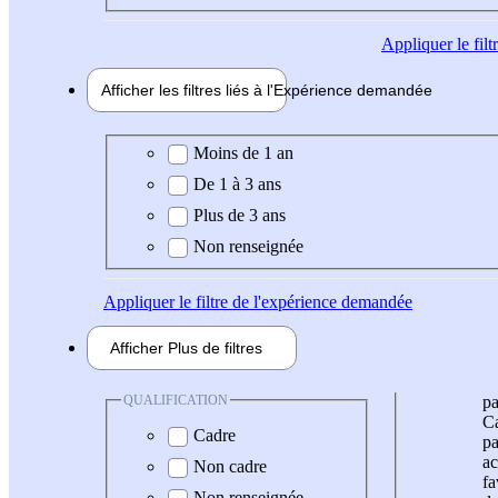
Appliquer
le fil
Afficher les filtres liés à l'
Expérience
demandée
Expérience demandée
Moins de 1 an
De 1 à 3 ans
Plus de 3 ans
Non renseignée
Appliquer
le filtre de l'expérience demandée
Afficher
Plus de
filtres
QUALIFICATION
pa
Ca
Cadre
pa
ac
Non cadre
fa
Non renseignée