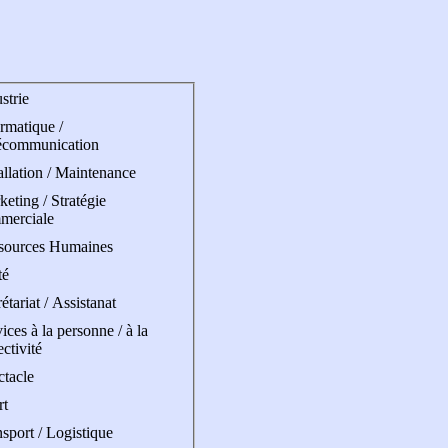
strie
rmatique /
écommunication
allation / Maintenance
eting / Stratégie
merciale
sources Humaines
té
étariat / Assistanat
ices à la personne / à la
ectivité
ctacle
rt
sport / Logistique