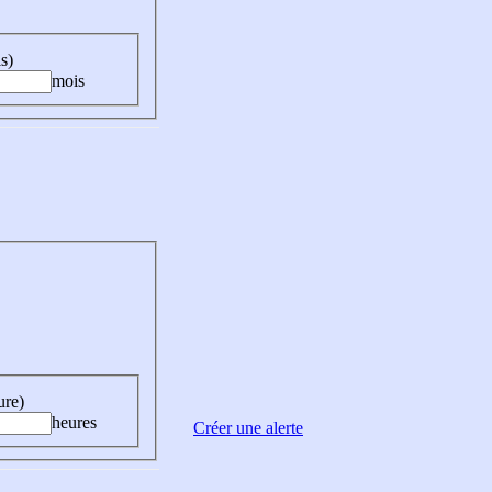
s)
mois
ure)
heures
Créer une alerte