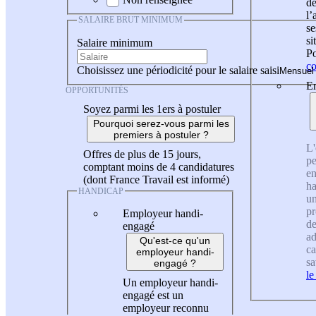
de
l
SALAIRE BRUT MINIMUM
se
si
Salaire minimum
Po
co
Choisissez une périodicité pour le salaire saisi
En
OPPORTUNITÉS
Soyez parmi les 1ers à postuler
Pourquoi serez-vous parmi les
premiers à postuler ?
L'
Offres de plus de 15 jours,
pe
comptant moins de 4 candidatures
en
(dont France Travail est informé)
ha
HANDICAP
un
pr
Employeur handi-
de
engagé
ad
Qu'est-ce qu'un
ca
employeur handi-
sa
engagé ?
le
Un employeur handi-
engagé est un
employeur reconnu