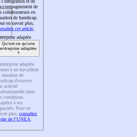
 l’intégration et de
’accompagnement de
s collaborateurs en
tuation de handicap.
ur en savoir plus,
nsultez cet article
.
treprise adaptée
Qu'est-ce qu'une
entreprise adaptée
?
entreprise adaptée
rmet à un travailleur
 situation de
ndicap d'exercer
e activité
ofessionnelle dans
s conditions
aptées à ses
pacités. Pour en
voir plus,
consultez
 site de l’UNEA
.