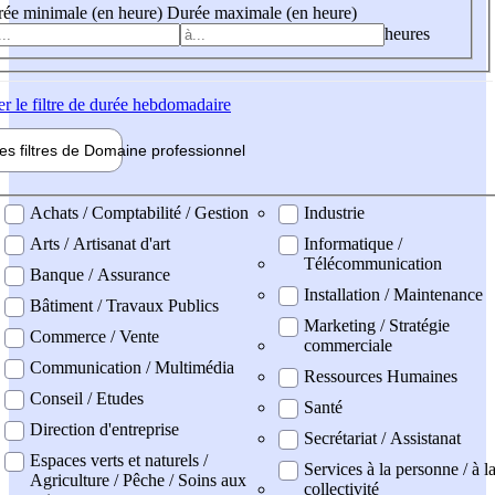
ée minimale (en heure)
Durée maximale (en heure)
heures
er
le filtre de durée hebdomadaire
les filtres de
Domaine pro
fessionnel
ne professionel
Achats / Comptabilité / Gestion
Industrie
Arts / Artisanat d'art
Informatique /
Télécommunication
Banque / Assurance
Installation / Maintenance
Bâtiment / Travaux Publics
Marketing / Stratégie
Commerce / Vente
commerciale
Communication / Multimédia
Ressources Humaines
Conseil / Etudes
Santé
Direction d'entreprise
Secrétariat / Assistanat
Espaces verts et naturels /
Services à la personne / à l
Agriculture / Pêche / Soins aux
collectivité