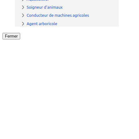
Fermer
Fermer
le détail de l'offre
/
Offre
sur
Offre précéden