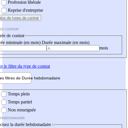
Profession libérale
Reprise d'entreprise
plus
de types de contrat
 DE CONTRAT
ée de contrat
ée minimale (en mois)
Durée maximale (en mois)
mois
er
le filtre du type de contrat
les filtres de
Durée hebdo
madaire
 hebdomadaire
Temps plein
Temps partiel
Non renseignée
 HEBDOMADAIRE
cisez la durée hebdomadaire :