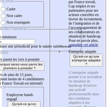
IFICATION
par France travail,
Cap emploi et ses
Cadre
partenaires pour ses
actions concrètes en
Non cadre
faveur du recrutement,
Non renseignée
de l’intégration et de
l’accompagnement de
IRE BRUT MINIMUM
ses collaborateurs en
situation de handicap.
re minimum
Pour en savoir plus,
consultez cet article
.
ssez une périodicité pour le salaire saisi
Entreprise adaptée
NITÉS
Qu'est-ce qu'une
z parmi les 1ers à postuler
entreprise adaptée
?
urquoi serez-vous parmi les
premiers à postuler ?
L'entreprise adaptée
es de plus de 15 jours,
permet à un travailleur
tant moins de 4 candidatures
en situation de
t France Travail est informé)
handicap d'exercer
ICAP
une activité
professionnelle dans
Employeur handi-
des conditions
engagé
adaptées à ses
Qu'est-ce qu'un
capacités. Pour en