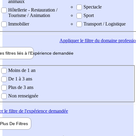
animaux
Spectacle
Hôtellerie - Restauration /
Tourisme / Animation
Sport
Immobilier
Transport / Logistique
Appliquer
le filtre du domaine professi
es filtres liés à l'
Expérience
demandée
ience demandée
Moins de 1 an
De 1 à 3 ans
Plus de 3 ans
Non renseignée
er
le filtre de l'expérience demandée
Plus De
Filtres