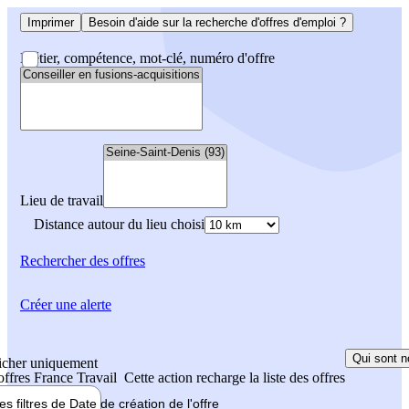
Imprimer
Besoin d'aide sur la recherche d'offres d'emploi ?
Métier, compétence, mot-clé, numéro d'offre
Lieu de travail
Distance autour du lieu choisi
Rechercher
des offres
Créer une alerte
Qui sont n
icher uniquement
 offres France Travail
Cette action recharge la liste des offres
les filtres de
Date de création
de l'offre