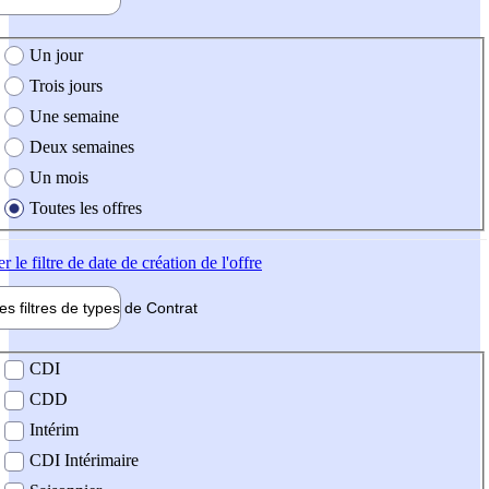
e création de l'offre
Un jour
Trois jours
Une semaine
Deux semaines
Un mois
Toutes les offres
er
le filtre de date de création de l'offre
les filtres de types de
Contrat
de contrat
CDI
CDD
Intérim
CDI Intérimaire