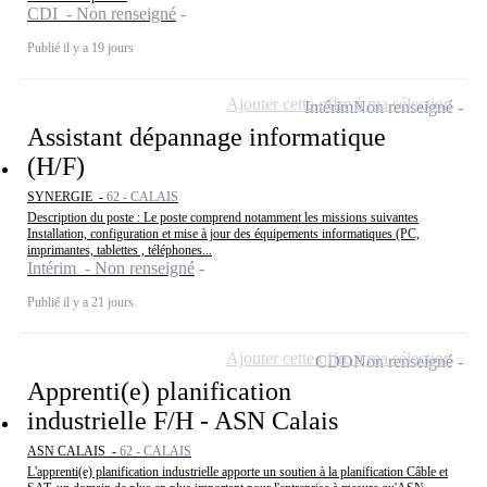
CDI - Non renseigné
Publié il y a 19 jours
Ajouter cette offre à ma sélection
Intérim
Non renseigné
Assistant dépannage informatique
(H/F)
SYNERGIE -
62 - CALAIS
Description du poste : Le poste comprend notamment les missions suivantes
Installation, configuration et mise à jour des équipements informatiques (PC,
imprimantes, tablettes , téléphones...
Intérim - Non renseigné
Publié il y a 21 jours
Ajouter cette offre à ma sélection
CDD
Non renseigné
Apprenti(e) planification
industrielle F/H - ASN Calais
ASN CALAIS -
62 - CALAIS
L'apprenti(e) planification industrielle apporte un soutien à la planification Câble et