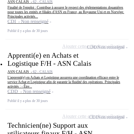
ASN CALAIS -
62 - CALAIS
Finalité de l'emploi : Contribue à assurer le respect des règlementations douanières
pour toutes les entités et filiales d'ASN en France, au Royaume Uni et en Norvège.
Principales activités...
CDI - Non renseigné
Publié il y a plus de 30 jours
Ajouter cette offre à ma sélection
CDD
Non renseigné
Apprenti(e) en Achats et
Logistique F/H - ASN Calais
ASN CALAIS -
62 - CALAIS
L'apprenti(e) en Achats et Logistique assurera une coordination efficace entre le
service Achat et Logistique afin de garantir la fluidité des opérations. Principales
activités : - Être...
CDD - Non renseigné
Publié il y a plus de 30 jours
Ajouter cette offre à ma sélection
CDI
Non renseigné
Technicien(ne) Support aux
utilisateurs finaux F/H - ASN