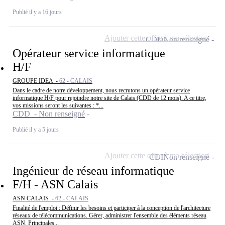
Publié il y a 16 jours
Ajouter cette offre à ma sélection
CDD
Non renseigné
Opérateur service informatique
H/F
GROUPE IDEA -
62 - CALAIS
Dans le cadre de notre développement, nous recrutons un opérateur service
informatique H/F pour rejoindre notre site de Calais (CDD de 12 mois). A ce titre,
vos missions seront les suivantes : *...
CDD - Non renseigné
Publié il y a 5 jours
Ajouter cette offre à ma sélection
CDI
Non renseigné
Ingénieur de réseau informatique
F/H - ASN Calais
ASN CALAIS -
62 - CALAIS
Finalité de l'emploi : Définir les besoins et participer à la conception de l'architecture
réseaux de télécommunications. Gérer, administrer l'ensemble des éléments réseau
ASN. Principales...