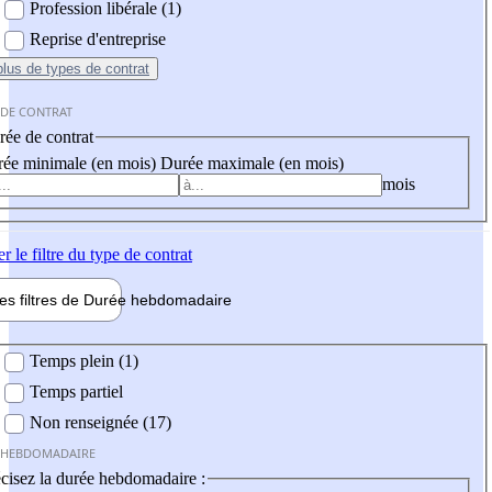
Profession libérale (1)
Reprise d'entreprise
plus
de types de contrat
 DE CONTRAT
ée de contrat
ée minimale (en mois)
Durée maximale (en mois)
mois
er
le filtre du type de contrat
les filtres de
Durée hebdo
madaire
 hebdomadaire
Temps plein (1)
Temps partiel
Non renseignée (17)
 HEBDOMADAIRE
cisez la durée hebdomadaire :