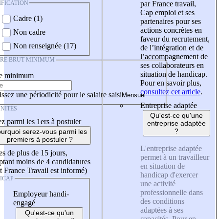
IFICATION
par France travail,
Cap emploi et ses
Cadre (1)
partenaires pour ses
actions concrètes en
Non cadre
faveur du recrutement,
Non renseignée (17)
de l’intégration et de
l’accompagnement de
IRE BRUT MINIMUM
ses collaborateurs en
situation de handicap.
re minimum
Pour en savoir plus,
consultez cet article
.
ssez une périodicité pour le salaire saisi
Entreprise adaptée
NITÉS
Qu'est-ce qu'une
z parmi les 1ers à postuler
entreprise adaptée
?
urquoi serez-vous parmi les
premiers à postuler ?
L'entreprise adaptée
es de plus de 15 jours,
permet à un travailleur
tant moins de 4 candidatures
en situation de
t France Travail est informé)
handicap d'exercer
ICAP
une activité
professionnelle dans
Employeur handi-
des conditions
engagé
adaptées à ses
Qu'est-ce qu'un
capacités. Pour en