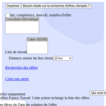
Imprimer
Besoin d'aide sur la recherche d'offres d'emploi ?
Métier, compétence, mot-clé, numéro d'offre
Lieu de travail
Distance autour du lieu choisi
Rechercher
des offres
Créer une alerte
Qui sont n
icher uniquement
 offres France Travail
Cette action recharge la liste des offres
les filtres de
Date de création
de l'offre