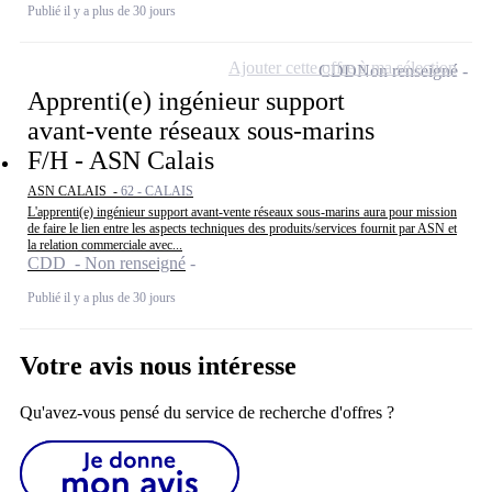
Publié il y a plus de 30 jours
Ajouter cette offre à ma sélection
CDD
Non renseigné
Apprenti(e) ingénieur support
avant-vente réseaux sous-marins
F/H - ASN Calais
ASN CALAIS -
62 - CALAIS
L'apprenti(e) ingénieur support avant-vente réseaux sous-marins aura pour mission
de faire le lien entre les aspects techniques des produits/services fournit par ASN et
la relation commerciale avec...
CDD - Non renseigné
Publié il y a plus de 30 jours
Votre avis nous intéresse
Qu'avez-vous pensé du service de recherche d'offres ?