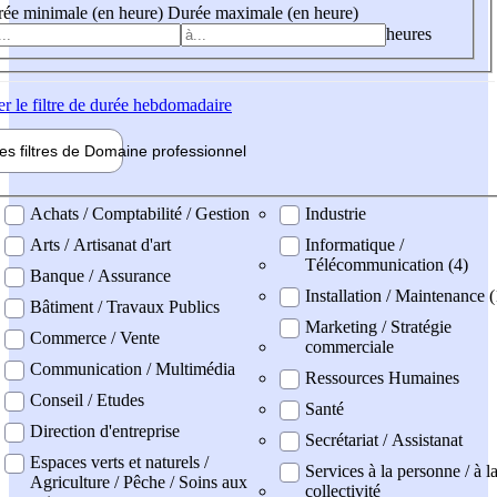
ée minimale (en heure)
Durée maximale (en heure)
heures
er
le filtre de durée hebdomadaire
les filtres de
Domaine pro
fessionnel
ne professionel
Achats / Comptabilité / Gestion
Industrie
Arts / Artisanat d'art
Informatique /
Télécommunication (4)
Banque / Assurance
Installation / Maintenance 
Bâtiment / Travaux Publics
Marketing / Stratégie
Commerce / Vente
commerciale
Communication / Multimédia
Ressources Humaines
Conseil / Etudes
Santé
Direction d'entreprise
Secrétariat / Assistanat
Espaces verts et naturels /
Services à la personne / à l
Agriculture / Pêche / Soins aux
collectivité