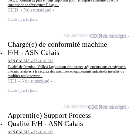
SAT, un domain de plus en plus important pour l'entreprise à mesure qu'ASN
continue de se développer. Il s'agit...
CDD - Non renseigné
Publié il y a 15 jours
Ajouter cette offre à ma sélection
CDI
Non renseigné
Chargé(e) de conformité machine
F/H - ASN Calais
ASN CALAIS -
62 - CALAIS
Finalité de l'emploi : Veille à l'application des normes, réglementations et exigences
internes relatives à la sécurité des machines et équipements industriels installés ou
modifiés par le service...
CDI - Non renseigné
Publié il y a 15 jours
Ajouter cette offre à ma sélection
CDD
Non renseigné
Apprenti(e) Support Process
Qualité F/H - ASN Calais
ASN CALAIS -
62 - CALAIS