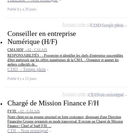
Publié il y a 20 jours
Ajouter cette offre à ma sélection
CDD
Temps plein
Conseiller en entreprise
Numérique (H/F)
CMA HDF -
62 - CALAIS
RESPONSABILITÉS : - Prospecter et identifier les chefs d'entreprise susceptibles
d'être intéressés par les offres numériques de la CMA. - Organiser et animer les
ateliers collectifs de...
CDD - Temps plein
Publié il y a 15 jours
Ajouter cette offre à ma sélection
CDI
Non renseigné
Chargé de Mission Finance F/H
FYTE -
62 - CALAIS
Notre client est un groupe structuré en forte croissance, disposant d'une Direction
Financière Groupe organisée en mode transversal. Il recrute un Chargé de Mission
Finance / Chief of Staff F/H. ...
CDI - Non renseigné