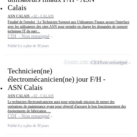
Calais
ASN CALAIS -
62 - CALAIS
Finalité de l'emploi : Le Technicien Support aux Utilisateurs Finaux assure l'interface
avec les utilisateurs des sites ASN pour prendre en charge les demandes de support
technique IT du parc...
CDI - Non renseigné
Publié il y a plus de 30 jours
Ajouter cette offre à ma sélection
CDI
Non renseigné
Technicien(ne)
électromécanicien(ne) jour F/H -
ASN Calais
ASN CALAIS -
62 - CALAIS
Le technicien électromécanicien aura pour principale mission de mener des
opérations de maintenance ayant pour objectif d'assurer le bon fonctionnement des
équipements de fabrication. ...
CDI - Non renseigné
Publié il y a plus de 30 jours