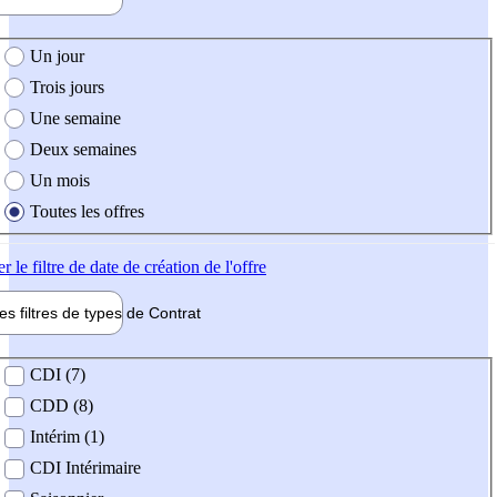
e création de l'offre
Un jour
Trois jours
Une semaine
Deux semaines
Un mois
Toutes les offres
er
le filtre de date de création de l'offre
les filtres de types de
Contrat
de contrat
CDI (7)
CDD (8)
Intérim (1)
CDI Intérimaire