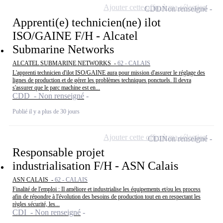
Ajouter cette offre à ma sélection
CDD
Non renseigné
Apprenti(e) technicien(ne) ilot
ISO/GAINE F/H - Alcatel
Submarine Networks
ALCATEL SUBMARINE NETWORKS -
62 - CALAIS
L'apprenti technicien d'ilot ISO/GAINE aura pour mission d'assurer le réglage des
lignes de production et de gérer les problèmes techniques ponctuels. Il devra
s'assurer que le parc machine est en...
CDD - Non renseigné
Publié il y a plus de 30 jours
Ajouter cette offre à ma sélection
CDI
Non renseigné
Responsable projet
industrialisation F/H - ASN Calais
ASN CALAIS -
62 - CALAIS
Finalité de l'emploi : Il améliore et industrialise les équipements et/ou les process
afin de répondre à l'évolution des besoins de production tout en en respectant les
règles sécurité, les...
CDI - Non renseigné