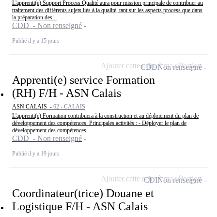
L'apprenti(e) Support Process Qualité aura pour mission principale de contribuer au
traitement des différents sujets liés à la qualité, tant sur les aspects process que dans
la préparation des...
CDD - Non renseigné
Publié il y a 15 jours
Ajouter cette offre à ma sélection
CDD
Non renseigné
Apprenti(e) service Formation
(RH) F/H - ASN Calais
ASN CALAIS -
62 - CALAIS
L'apprenti(e) Formation contribuera à la construction et au déploiement du plan de
développement des compétences. Principales activités : - Déployer le plan de
développement des compétences...
CDD - Non renseigné
Publié il y a 19 jours
Ajouter cette offre à ma sélection
CDI
Non renseigné
Coordinateur(trice) Douane et
Logistique F/H - ASN Calais