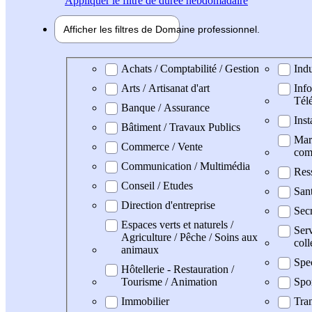
Appliquer
le filtre de durée hebdomadaire
Afficher les filtres de
Domaine pro
fessionnel
Domaine professionel
Achats / Comptabilité / Gestion
Indu
Arts / Artisanat d'art
Info
Tél
Banque / Assurance
Inst
Bâtiment / Travaux Publics
Mark
Commerce / Vente
com
Communication / Multimédia
Res
Conseil / Etudes
San
Direction d'entreprise
Secr
Espaces verts et naturels /
Serv
Agriculture / Pêche / Soins aux
coll
animaux
Spe
Hôtellerie - Restauration /
Tourisme / Animation
Spo
Immobilier
Tran