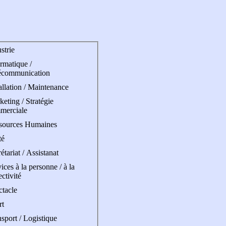
strie
rmatique /
écommunication
allation / Maintenance
eting / Stratégie
merciale
sources Humaines
té
étariat / Assistanat
ices à la personne / à la
ectivité
ctacle
rt
sport / Logistique