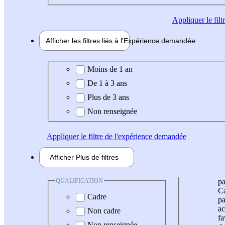
Appliquer
le fil
Afficher les filtres liés à l'
Expérience
demandée
Expérience demandée
Moins de 1 an
De 1 à 3 ans
Plus de 3 ans
Non renseignée
Appliquer
le filtre de l'expérience demandée
Afficher
Plus de
filtres
QUALIFICATION
pa
Ca
Cadre
pa
ac
Non cadre
fa
Non renseignée