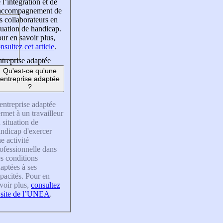
 l’intégration et de
’accompagnement de
s collaborateurs en
tuation de handicap.
ur en savoir plus,
nsultez cet article
.
treprise adaptée
Qu'est-ce qu'une
entreprise adaptée
?
entreprise adaptée
rmet à un travailleur
 situation de
ndicap d'exercer
e activité
ofessionnelle dans
s conditions
aptées à ses
pacités. Pour en
voir plus,
consultez
 site de l’UNEA
.