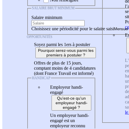
de
l
SALAIRE BRUT MINIMUM
se
si
Salaire minimum
Po
co
Choisissez une périodicité pour le salaire saisi
En
OPPORTUNITÉS
Soyez parmi les 1ers à postuler
Pourquoi serez-vous parmi les
premiers à postuler ?
L'
Offres de plus de 15 jours,
pe
comptant moins de 4 candidatures
en
(dont France Travail est informé)
ha
HANDICAP
un
pr
Employeur handi-
de
engagé
ad
Qu'est-ce qu'un
ca
employeur handi-
sa
engagé ?
le
Un employeur handi-
engagé est un
employeur reconnu