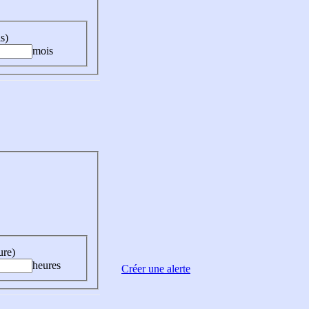
s)
mois
ure)
heures
Créer une alerte