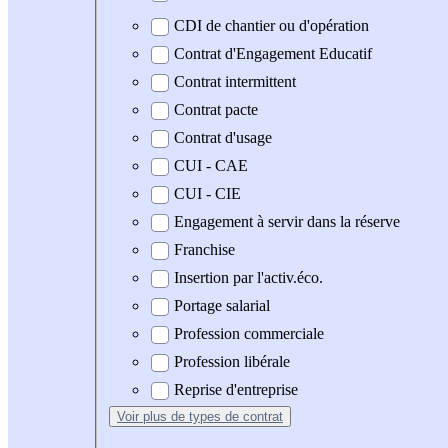
CDI de chantier ou d'opération
Contrat d'Engagement Educatif
Contrat intermittent
Contrat pacte
Contrat d'usage
CUI - CAE
CUI - CIE
Engagement à servir dans la réserve
Franchise
Insertion par l'activ.éco.
Portage salarial
Profession commerciale
Profession libérale
Reprise d'entreprise
Voir plus
de types de contrat