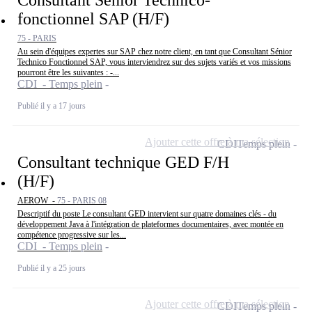
fonctionnel SAP (H/F)
75 - PARIS
Au sein d'équipes expertes sur SAP chez notre client, en tant que Consultant Sénior
Technico Fonctionnel SAP, vous interviendrez sur des sujets variés et vos missions
pourront être les suivantes : -...
CDI - Temps plein
Publié il y a 17 jours
Ajouter cette offre à ma sélection
CDI
Temps plein
Consultant technique GED F/H
(H/F)
AEROW -
75 - PARIS 08
Descriptif du poste Le consultant GED intervient sur quatre domaines clés - du
développement Java à l'intégration de plateformes documentaires, avec montée en
compétence progressive sur les...
CDI - Temps plein
Publié il y a 25 jours
Ajouter cette offre à ma sélection
CDI
Temps plein