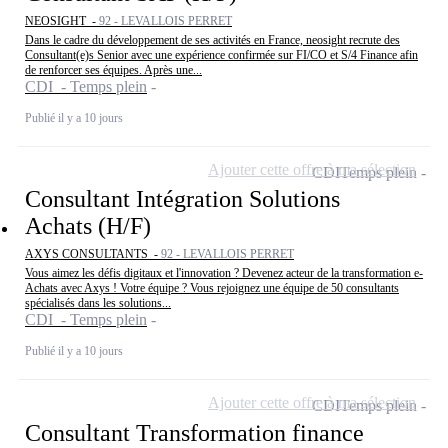
NEOSIGHT -
92 - LEVALLOIS PERRET
Dans le cadre du développement de ses activités en France, neosight recrute des
Consultant(e)s Senior avec une expérience confirmée sur FI/CO et S/4 Finance afin
de renforcer ses équipes. Après une...
CDI - Temps plein
Publié il y a 10 jours
Ajouter cette offre à ma sélection
CDI
Temps plein
Consultant Intégration Solutions
Achats (H/F)
AXYS CONSULTANTS -
92 - LEVALLOIS PERRET
Vous aimez les défis digitaux et l'innovation ? Devenez acteur de la transformation e-
Achats avec Axys ! Votre équipe ? Vous rejoignez une équipe de 50 consultants
spécialisés dans les solutions...
CDI - Temps plein
Publié il y a 10 jours
Ajouter cette offre à ma sélection
CDI
Temps plein
Consultant Transformation finance