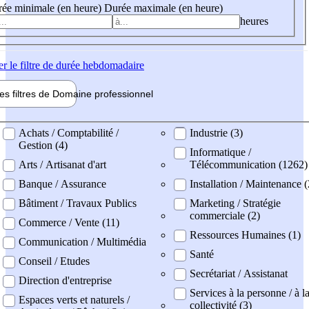
ée minimale (en heure)
Durée maximale (en heure)
heures
er
le filtre de durée hebdomadaire
les filtres de
Domaine pro
fessionnel
ne professionel
Achats / Comptabilité /
Industrie (3)
Gestion (4)
Informatique /
Arts / Artisanat d'art
Télécommunication (1262)
Banque / Assurance
Installation / Maintenance 
Bâtiment / Travaux Publics
Marketing / Stratégie
commerciale (2)
Commerce / Vente (11)
Ressources Humaines (1)
Communication / Multimédia
Santé
Conseil / Etudes
Secrétariat / Assistanat
Direction d'entreprise
Services à la personne / à l
Espaces verts et naturels /
collectivité (3)