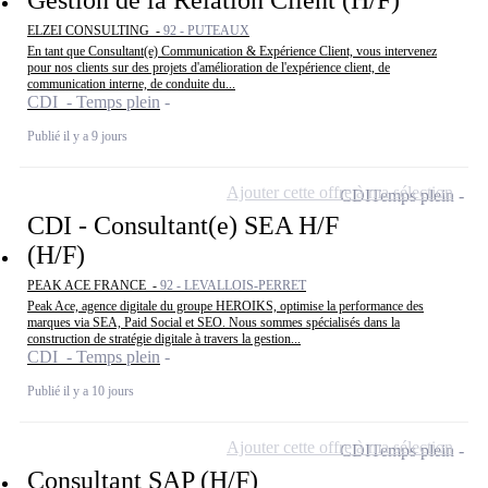
ELZEI CONSULTING -
92 - PUTEAUX
En tant que Consultant(e) Communication & Expérience Client, vous intervenez
pour nos clients sur des projets d'amélioration de l'expérience client, de
communication interne, de conduite du...
CDI - Temps plein
Publié il y a 9 jours
Ajouter cette offre à ma sélection
CDI
Temps plein
CDI - Consultant(e) SEA H/F
(H/F)
PEAK ACE FRANCE -
92 - LEVALLOIS-PERRET
Peak Ace, agence digitale du groupe HEROIKS, optimise la performance des
marques via SEA, Paid Social et SEO. Nous sommes spécialisés dans la
construction de stratégie digitale à travers la gestion...
CDI - Temps plein
Publié il y a 10 jours
Ajouter cette offre à ma sélection
CDI
Temps plein
Consultant SAP (H/F)