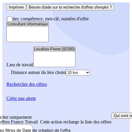
Imprimer
Besoin d'aide sur la recherche d'offres d'emploi ?
Métier, compétence, mot-clé, numéro d'offre
Lieu de travail
Distance autour du lieu choisi
Rechercher
des offres
Créer une alerte
Qui sont n
icher uniquement
 offres France Travail
Cette action recharge la liste des offres
les filtres de
Date de création
de l'offre