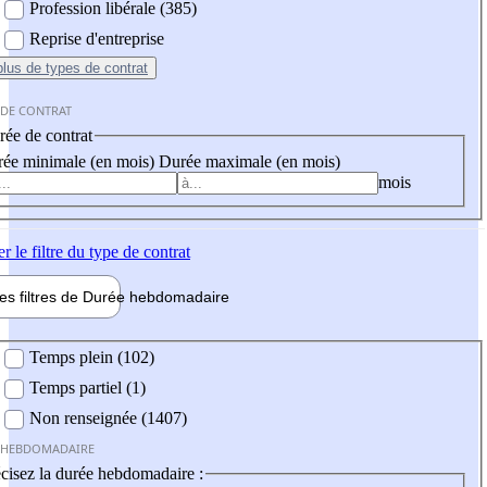
Profession libérale (385)
Reprise d'entreprise
plus
de types de contrat
 DE CONTRAT
ée de contrat
ée minimale (en mois)
Durée maximale (en mois)
mois
er
le filtre du type de contrat
les filtres de
Durée hebdo
madaire
 hebdomadaire
Temps plein (102)
Temps partiel (1)
Non renseignée (1407)
 HEBDOMADAIRE
cisez la durée hebdomadaire :