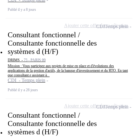
Publié il y a 8 jours
Ajouter cette offre à ma sélection
CDI
Temps plein
Consultant fonctionnel /
Consultante fonctionnelle des
systèmes d (H/F)
DRIMS -
75 - PARIS 09
Mission : Vous participez aux projets de mise en place et d'évolutions des
applications de la gestion d'actifs, de la banque d'investissement et du RTO. En tant
que consultant.e assistant à...
CDI - Temps plein
Publié il y a 28 jours
Ajouter cette offre à ma sélection
CDI
Temps plein
Consultant fonctionnel /
Consultante fonctionnelle des
systèmes d (H/F)