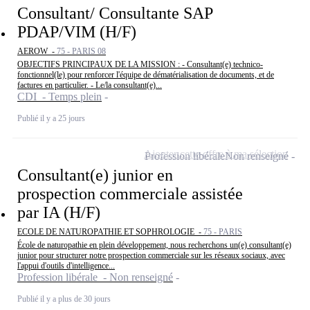
Consultant/ Consultante SAP
PDAP/VIM (H/F)
AEROW -
75 - PARIS 08
OBJECTIFS PRINCIPAUX DE LA MISSION : - Consultant(e) technico-
fonctionnel(le) pour renforcer l'équipe de dématérialisation de documents, et de
factures en particulier. - Le/la consultant(e)...
CDI - Temps plein
Publié il y a 25 jours
Ajouter cette offre à ma sélection
Profession libérale
Non renseigné
Consultant(e) junior en
prospection commerciale assistée
par IA (H/F)
ECOLE DE NATUROPATHIE ET SOPHROLOGIE -
75 - PARIS
École de naturopathie en plein développement, nous recherchons un(e) consultant(e)
junior pour structurer notre prospection commerciale sur les réseaux sociaux, avec
l'appui d'outils d'intelligence...
Profession libérale - Non renseigné
Publié il y a plus de 30 jours