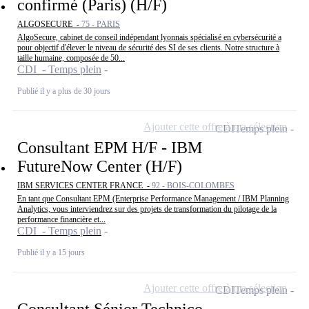
confirmé (Paris) (H/F)
ALGOSECURE -
75 - PARIS
AlgoSecure, cabinet de conseil indépendant lyonnais spécialisé en cybersécurité a
pour objectif d'élever le niveau de sécurité des SI de ses clients. Notre structure à
taille humaine, composée de 50...
CDI - Temps plein
Publié il y a plus de 30 jours
Ajouter cette offre à ma sélection
CDI
Temps plein
Consultant EPM H/F - IBM
FutureNow Center (H/F)
IBM SERVICES CENTER FRANCE -
92 - BOIS-COLOMBES
En tant que Consultant EPM (Enterprise Performance Management / IBM Planning
Analytics, vous interviendrez sur des projets de transformation du pilotage de la
performance financière et...
CDI - Temps plein
Publié il y a 15 jours
Ajouter cette offre à ma sélection
CDI
Temps plein
Consultant Sénior Technico-