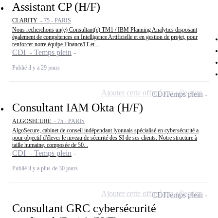
Assistant CP (H/F)
CLARITY -
75 - PARIS
Nous recherchons un(e) Consultant(e) TM1 / IBM Planning Analytics disposant
également de compétences en Intelligence Artificielle et en gestion de projet, pour
renforcer notre équipe Finance/IT et...
CDI - Temps plein
Publié il y a 29 jours
Ajouter cette offre à ma sélection
CDI
Temps plein
Consultant IAM Okta (H/F)
ALGOSECURE -
75 - PARIS
AlgoSecure, cabinet de conseil indépendant lyonnais spécialisé en cybersécurité a
pour objectif d'élever le niveau de sécurité des SI de ses clients. Notre structure à
taille humaine, composée de 50...
CDI - Temps plein
Publié il y a plus de 30 jours
Ajouter cette offre à ma sélection
CDI
Temps plein
Consultant GRC cybersécurité