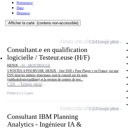
Pertinence
Date
Distance
Afficher la carte
(contenu non-accessible)
Ajouter cette offre à ma sélection
CDI
Temps plein
Consultant.e en qualification
logicielle / Testeur.euse (H/F)
HENIX -
92 - MONTROUGE
5 POSTES A POURVOIR. HENIX , 1ère SSII « Pure Player » en France, est une
ESN dont les métiers principaux sont le conseil sur les tests
(méthodologie/outillage) et la gestion de centres de test...
CDI - Temps plein
Publié il y a 2 jours
Ajouter cette offre à ma sélection
CDI
Temps plein
Consultant IBM Planning
Analytics - Ingénieur IA &