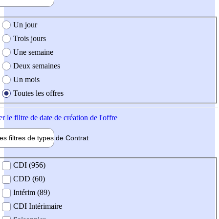
e création de l'offre
Un jour
Trois jours
Une semaine
Deux semaines
Un mois
Toutes les offres
er
le filtre de date de création de l'offre
les filtres de types de
Contrat
de contrat
CDI (956)
CDD (60)
Intérim (89)
CDI Intérimaire