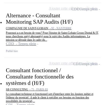
Ajouter cette offre à ma sélection
CDD
Temps plein
Alternance - Consultant
Monitoring SAP Audits (H/F)
COMPAGNIE DE SAINT-GOBAIN -
92 - NANTERRE
Pourquoi a-t-on besoin de vous? Pour l'équipe de Saint-Gobain Group Digital & IT,
nous cherchons un(e) alternant(e) pour le suivi des Audits informatiques. La
mission se déroule dans le cadre du...
CDD - Temps plein
Publié hier
Ajouter cette offre à ma sélection
CDI
Temps plein
Consultant fonctionnel /
Consultante fonctionnelle des
systèmes d (H/F)
SB CONSULTING -
75 - PARIS 03
Le consultant technique et fonctionnel sert d'interface entre les équipes métier et
l'éditeur du progiciel : il aide le client à spécifier ses besoins en fonction des
possibilités du progiciel,...
CDI - Temps plein