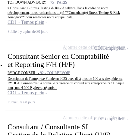
TOP DOWN ADVISORY -
75 - PARIS
# Consultant(e) Stress Testing & Risk Analytics Dans le cadre de notre
développement, nous recherchons un(e) **Consultant(e) Stress Testing & Risk
Analytics** pour renforcer notre équipe Risk...
CDI - Temps plein
Publié il y a plus de 30 jours
Ajouter cette offre à ma sélection
CDI
Temps plein
Consultant Senior en Comptabilité
et Reporting F/H (H/F)
RYDGE CONSEIL -
92 - COURBEVOIE
Description de l'entreprise Fondé en 2025 avec déjà plus de 100 ans d'expérience,
RYDGE Conseil c'est la nouvelle référence du conseil aux entrepreneurs ! Chaque
jour, nos 4 500 Rydgers, répartis...
CDI - Temps plein
Publié il y a 8 jours
Ajouter cette offre à ma sélection
CDI
Temps plein
Consultant / Consultante SI
Gestion de la Relation Client (H/F)