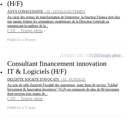
(H/F)
AXYS CONSULTANTS -
92 - LEVALLOIS PERRET
Au cœur des enjeux de transformation de l'entreprise, la fonction Finance doit plus
que jamais éclairer les orientations stratégiques de la Direction Générale en
garantissant la maîtrise de la...
CDI - Temps plein
Publié il y a 10 jours
Ajouter cette offre à ma sélection
CDI
Temps plein
Consultant financement innovation
IT & Logiciels (H/F)
DELOITTE SOCIETE D'AVOCATS -
92 - PUTEAUX
Au sein du pôle d'activité Fiscalité des entreprises, notre ligne de service "Global
Investment & Innovation Incentives" (Gi3) est composée de plus de 60 personnes
dont environ trois quarts de...
CDI - Temps plein
Publié il y a 11 jours