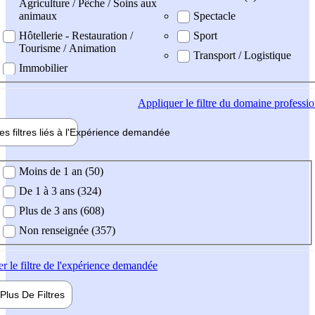
Agriculture / Pêche / Soins aux
animaux
Spectacle
Hôtellerie - Restauration /
Sport
Tourisme / Animation
Transport / Logistique
Immobilier
Appliquer
le filtre du domaine professi
es filtres liés à l'
Expérience
demandée
ience demandée
Moins de 1 an (50)
De 1 à 3 ans (324)
Plus de 3 ans (608)
Non renseignée (357)
er
le filtre de l'expérience demandée
Plus De
Filtres