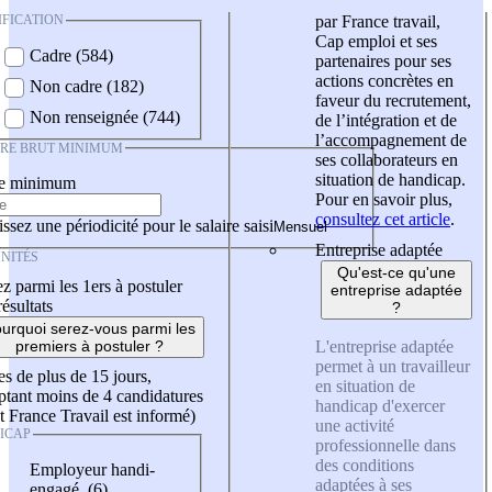
IFICATION
par France travail,
Cap emploi et ses
Cadre (584)
partenaires pour ses
actions concrètes en
Non cadre (182)
faveur du recrutement,
Non renseignée (744)
de l’intégration et de
l’accompagnement de
IRE BRUT MINIMUM
ses collaborateurs en
situation de handicap.
re minimum
Pour en savoir plus,
consultez cet article
.
ssez une périodicité pour le salaire saisi
Entreprise adaptée
NITÉS
Qu'est-ce qu'une
z parmi les 1ers à postuler
entreprise adaptée
résultats
?
urquoi serez-vous parmi les
L'entreprise adaptée
premiers à postuler ?
permet à un travailleur
es de plus de 15 jours,
en situation de
tant moins de 4 candidatures
handicap d'exercer
t France Travail est informé)
une activité
ICAP
professionnelle dans
des conditions
Employeur handi-
adaptées à ses
engagé (6)