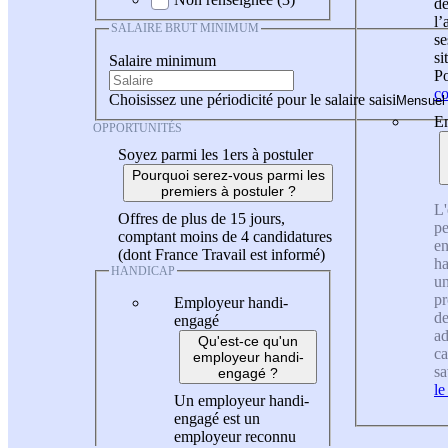
de
l
SALAIRE BRUT MINIMUM
se
si
Salaire minimum
Po
co
Choisissez une périodicité pour le salaire saisi
En
OPPORTUNITÉS
Soyez parmi les 1ers à postuler
Pourquoi serez-vous parmi les
premiers à postuler ?
L'
Offres de plus de 15 jours,
pe
comptant moins de 4 candidatures
en
(dont France Travail est informé)
ha
HANDICAP
un
pr
Employeur handi-
de
engagé
ad
Qu'est-ce qu'un
ca
employeur handi-
sa
engagé ?
le
Un employeur handi-
engagé est un
employeur reconnu