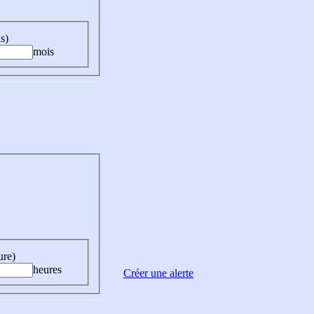
s)
mois
ure)
heures
Créer une alerte