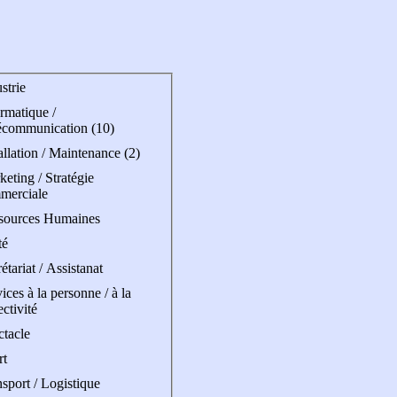
strie
rmatique /
écommunication (10)
allation / Maintenance (2)
eting / Stratégie
merciale
sources Humaines
té
étariat / Assistanat
ices à la personne / à la
ectivité
ctacle
rt
sport / Logistique