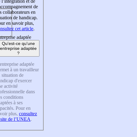
 l’intégration et de
’accompagnement de
s collaborateurs en
tuation de handicap.
ur en savoir plus,
nsultez cet article
.
treprise adaptée
Qu'est-ce qu'une
entreprise adaptée
?
entreprise adaptée
rmet à un travailleur
 situation de
ndicap d'exercer
e activité
ofessionnelle dans
s conditions
aptées à ses
pacités. Pour en
voir plus,
consultez
 site de l’UNEA
.