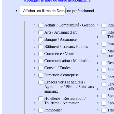
Appliquer
le filtre de durée hebdomadaire
Afficher les filtres de
Domaine pro
fessionnel
Domaine professionel
Achats / Comptabilité / Gestion
Indu
Arts / Artisanat d'art
Info
Tél
Banque / Assurance
Inst
Bâtiment / Travaux Publics
Mark
Commerce / Vente
com
Communication / Multimédia
Res
Conseil / Etudes
San
Direction d'entreprise
Secr
Espaces verts et naturels /
Serv
Agriculture / Pêche / Soins aux
coll
animaux
Spe
Hôtellerie - Restauration /
Tourisme / Animation
Spo
Immobilier
Tran