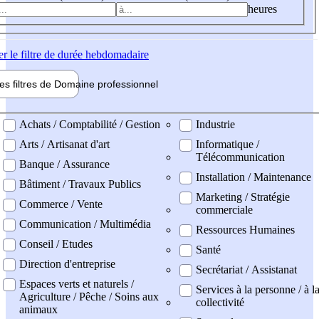
heures
er
le filtre de durée hebdomadaire
les filtres de
Domaine pro
fessionnel
ne professionel
Achats / Comptabilité / Gestion
Industrie
Arts / Artisanat d'art
Informatique /
Télécommunication
Banque / Assurance
Installation / Maintenance
Bâtiment / Travaux Publics
Marketing / Stratégie
Commerce / Vente
commerciale
Communication / Multimédia
Ressources Humaines
Conseil / Etudes
Santé
Direction d'entreprise
Secrétariat / Assistanat
Espaces verts et naturels /
Services à la personne / à l
Agriculture / Pêche / Soins aux
collectivité
animaux