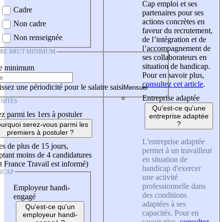
Cap emploi et ses
Cadre
partenaires pour ses
actions concrètes en
Non cadre
faveur du recrutement,
Non renseignée
de l’intégration et de
l’accompagnement de
IRE BRUT MINIMUM
ses collaborateurs en
situation de handicap.
re minimum
Pour en savoir plus,
consultez cet article
.
ssez une périodicité pour le salaire saisi
Entreprise adaptée
NITÉS
Qu'est-ce qu'une
z parmi les 1ers à postuler
entreprise adaptée
?
urquoi serez-vous parmi les
premiers à postuler ?
L'entreprise adaptée
es de plus de 15 jours,
permet à un travailleur
tant moins de 4 candidatures
en situation de
t France Travail est informé)
handicap d'exercer
ICAP
une activité
professionnelle dans
Employeur handi-
des conditions
engagé
adaptées à ses
Qu'est-ce qu'un
capacités. Pour en
employeur handi-
savoir plus,
consultez