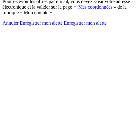
Pour recevoir les offres par e-mail, vous devez saisir votre adresse
électronique et la valider sur la page «
Mes coordonnées
» de la
rubrique « Mon compte »
Annuler
Enregistrer mon alerte
Enregistrer
mon alerte