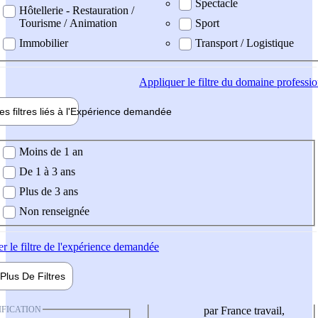
Spectacle
Hôtellerie - Restauration /
Tourisme / Animation
Sport
Immobilier
Transport / Logistique
Appliquer
le filtre du domaine professi
es filtres liés à l'
Expérience
demandée
ience demandée
Moins de 1 an
De 1 à 3 ans
Plus de 3 ans
Non renseignée
er
le filtre de l'expérience demandée
Plus De
Filtres
IFICATION
par France travail,