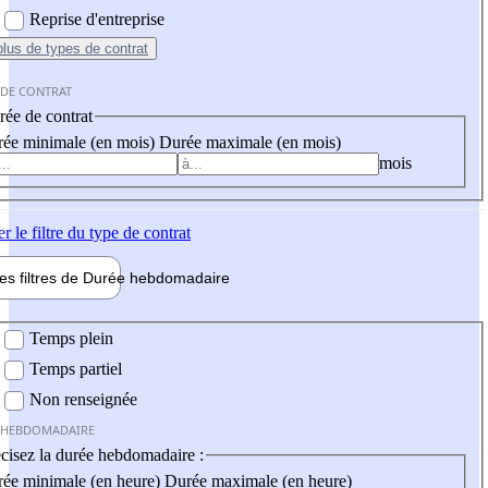
Reprise d'entreprise
plus
de types de contrat
 DE CONTRAT
ée de contrat
ée minimale (en mois)
Durée maximale (en mois)
mois
er
le filtre du type de contrat
les filtres de
Durée hebdo
madaire
 hebdomadaire
Temps plein
Temps partiel
Non renseignée
 HEBDOMADAIRE
cisez la durée hebdomadaire :
ée minimale (en heure)
Durée maximale (en heure)