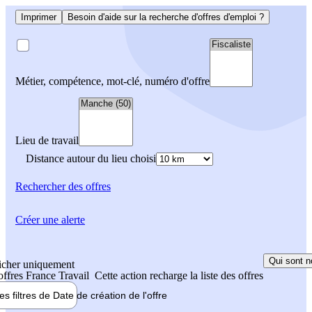
Imprimer
Besoin d'aide sur la recherche d'offres d'emploi ?
Métier, compétence, mot-clé, numéro d'offre
Lieu de travail
Distance autour du lieu choisi
Rechercher
des offres
Créer une alerte
Qui sont n
icher uniquement
 offres France Travail
Cette action recharge la liste des offres
les filtres de
Date de création
de l'offre