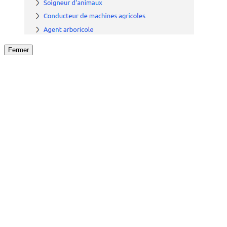
Fermer
Fermer
le détail de l'offre
/
Offre
sur
Offre précéden