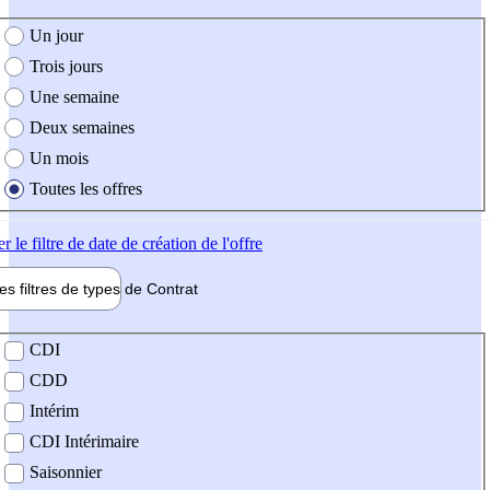
e création de l'offre
Un jour
Trois jours
Une semaine
Deux semaines
Un mois
Toutes les offres
er
le filtre de date de création de l'offre
les filtres de types de
Contrat
de contrat
CDI
CDD
Intérim
CDI Intérimaire
Saisonnier