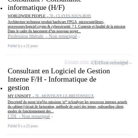
informatique (H/F)
WORLDWIDE PEOPLE -
78 - CLAYES-SOUS-BOIS
Architecture technique produit hardware FPGA, microcontrôleurs,
processeurs/logiciel crypto & cybersécurité. ? 1. Contexte et finalité de la mission
Dans le cadre du lancement d?un nouveau projet...
Profession libérale - Non renseigné
Publié il y a 22 jours
Ajouter cette offre à ma sélection
CDI
Non renseigné
Consultant en Logiciel de Gestion
Interne F/H - Informatique de
gestion
MY UNISOFT -
78 - MONTIGNY-LE-BRETONNEUX
Descriptif du poste:\n\nVos missions \n* \nAnalyser les processus internes actuels
du cabinet (circuit de facturation, méthode de suivi des temps, onboarding client,
modes de fonctionnement des...
CDI - Non renseigné
Publié il y a 23 jours