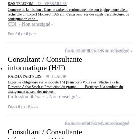
R&S TELECOM -
78 - VERSAILLES
Contexte de la mission : Dans le cadre du renforcement de son équipe, notre client
recherche un Expert Microsoft 365 afin d'intervenir sur des sujets d'architecture, de
configuration et de...
CDI - Non renseigné
Publié il y a 6 jours
Ajouter cette offre à ma sélection
Profession libérale
Non renseigné
Consultant / Consultante
informatique (H/F)
KARMA PARTNERS -
78 - PLAISIR
Expertise obligatoire sur le module TM (transport) Vous êtes rattaché(e) à la
Direction Achat Stock et Production du groupe · Participer à la conduite du
changement au sein des métiers...
Profession libérale - Non renseigné
Publié il y a 19 jours
Ajouter cette offre à ma sélection
Profession libérale
Non renseigné
Consultant / Consultante