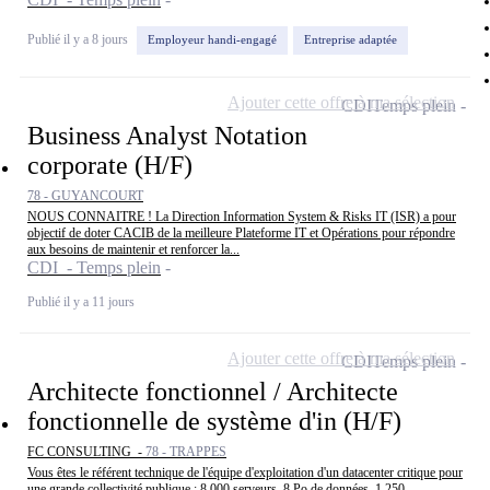
Publié il y a 8 jours
Employeur handi-engagé
Entreprise adaptée
Ajouter cette offre à ma sélection
CDI
Temps plein
Business Analyst Notation
corporate (H/F)
78 - GUYANCOURT
NOUS CONNAITRE ! La Direction Information System & Risks IT (ISR) a pour
objectif de doter CACIB de la meilleure Plateforme IT et Opérations pour répondre
aux besoins de maintenir et renforcer la...
CDI - Temps plein
Publié il y a 11 jours
Ajouter cette offre à ma sélection
CDI
Temps plein
Architecte fonctionnel / Architecte
fonctionnelle de système d'in (H/F)
FC CONSULTING -
78 - TRAPPES
Vous êtes le référent technique de l'équipe d'exploitation d'un datacenter critique pour
une grande collectivité publique : 8 000 serveurs, 8 Po de données, 1 250