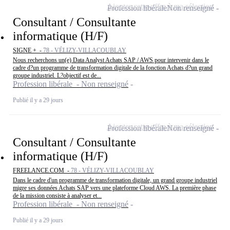
Ajouter cette offre à ma sélection
Profession libérale
Non renseigné
Consultant / Consultante
informatique (H/F)
SIGNE + -
78 - VÉLIZY-VILLACOUBLAY
Nous recherchons un(e) Data Analyst Achats SAP / AWS pour intervenir dans le
cadre d?un programme de transformation digitale de la fonction Achats d?un grand
groupe industriel. L?objectif est de...
Profession libérale - Non renseigné
Publié il y a 29 jours
Ajouter cette offre à ma sélection
Profession libérale
Non renseigné
Consultant / Consultante
informatique (H/F)
FREELANCE.COM -
78 - VÉLIZY-VILLACOUBLAY
Dans le cadre d'un programme de transformation digitale, un grand groupe industriel
migre ses données Achats SAP vers une plateforme Cloud AWS. La première phase
de la mission consiste à analyser et...
Profession libérale - Non renseigné
Publié il y a 29 jours