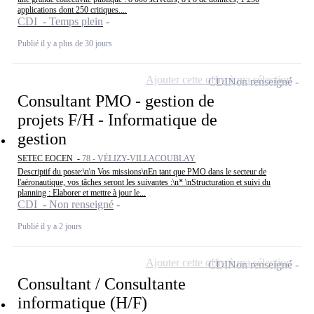
applications dont 250 critiques....
CDI - Temps plein
Publié il y a plus de 30 jours
Ajouter cette offre à ma sélection
CDI
Non renseigné
Consultant PMO - gestion de
projets F/H - Informatique de
gestion
SETEC EOCEN -
78 - VÉLIZY-VILLACOUBLAY
Descriptif du poste:\n\n Vos missions\nEn tant que PMO dans le secteur de
l'aéronautique, vos tâches seront les suivantes :\n* \nStructuration et suivi du
planning : Elaborer et mettre à jour le...
CDI - Non renseigné
Publié il y a 2 jours
Ajouter cette offre à ma sélection
CDI
Non renseigné
Consultant / Consultante
informatique (H/F)