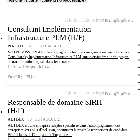
Afficher la carte
(contenu non-accessible)
Ajouter cette offre à ma sélection
CDI
Temps plein
Consultant Implémentation
Infrastructure PLM (H/F)
PERCALL -
78 - LES MUREAUX
VOTRE MISSION Afin d'accompagner notre croissance, nous recherchons un(e)
Consultant(e) Implémentation Infrastructure PLM, qui interviendra sur des projets
de transformation digitale dans le domaine...
CDI - Temps plein
Publié il y a 29 jours
Ajouter cette offre à ma sélection
CDI
Temps plein
Responsable de domaine SIRH
(H/F)
AKTISEA -
78 - GUYANCOURT
AKTISEA est une entreprise adaptée spécialisée dans l'accompagnement des
entreprises vers plus d'inclusion, notamment à travers le recrutement de candidats
Bénéficiaires de l'Obligation d'Emploi des...
CDI - Temps plein