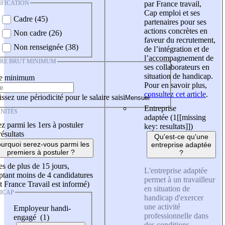
IFICATION
par France travail,
Cap emploi et ses
Cadre (45)
partenaires pour ses
actions concrètes en
Non cadre (26)
faveur du recrutement,
Non renseignée (38)
de l’intégration et de
l’accompagnement de
IRE BRUT MINIMUM
ses collaborateurs en
situation de handicap.
re minimum
Pour en savoir plus,
consultez cet article
.
ssez une périodicité pour le salaire saisi
Entreprise
NITÉS
adaptée (1
[[missing
z parmi les 1ers à postuler
key: resultats]]
)
résultats
Qu'est-ce qu'une
urquoi serez-vous parmi les
entreprise adaptée
premiers à postuler ?
?
es de plus de 15 jours,
L'entreprise adaptée
tant moins de 4 candidatures
permet à un travailleur
t France Travail est informé)
en situation de
ICAP
handicap d'exercer
une activité
Employeur handi-
professionnelle dans
engagé (1)
des conditions