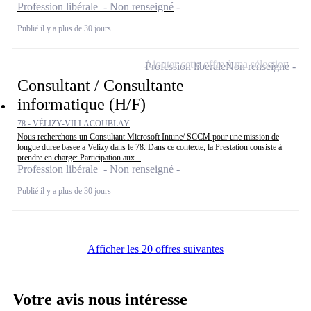
Profession libérale - Non renseigné
Publié il y a plus de 30 jours
Ajouter cette offre à ma sélection
Profession libérale
Non renseigné
Consultant / Consultante
informatique (H/F)
78 - VÉLIZY-VILLACOUBLAY
Nous recherchons un Consultant Microsoft Intune/ SCCM pour une mission de
longue duree basee a Velizy dans le 78. Dans ce contexte, la Prestation consiste à
prendre en charge: Participation aux...
Profession libérale - Non renseigné
Publié il y a plus de 30 jours
Afficher les 20 offres suivantes
Votre avis nous intéresse