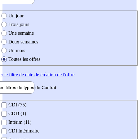
e création de l'offre
Un jour
Trois jours
Une semaine
Deux semaines
Un mois
Toutes les offres
er
le filtre de date de création de l'offre
les filtres de types de
Contrat
de contrat
CDI (75)
CDD (1)
Intérim (11)
CDI Intérimaire