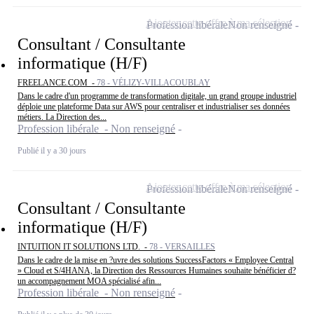
Ajouter cette offre à ma sélection
Profession libérale
Non renseigné
Consultant / Consultante
informatique (H/F)
FREELANCE.COM -
78 - VÉLIZY-VILLACOUBLAY
Dans le cadre d'un programme de transformation digitale, un grand groupe industriel
déploie une plateforme Data sur AWS pour centraliser et industrialiser ses données
métiers. La Direction des...
Profession libérale - Non renseigné
Publié il y a 30 jours
Ajouter cette offre à ma sélection
Profession libérale
Non renseigné
Consultant / Consultante
informatique (H/F)
INTUITION IT SOLUTIONS LTD. -
78 - VERSAILLES
Dans le cadre de la mise en ?uvre des solutions SuccessFactors « Employee Central
» Cloud et S/4HANA, la Direction des Ressources Humaines souhaite bénéficier d?
un accompagnement MOA spécialisé afin...
Profession libérale - Non renseigné