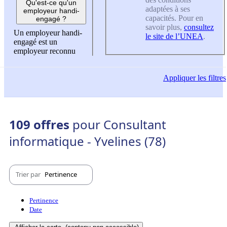
Qu'est-ce qu'un
adaptées à ses
employeur handi-
capacités. Pour en
engagé ?
savoir plus,
consultez
Un employeur handi-
le site de l’UNEA
.
engagé est un
employeur reconnu
Appliquer
les filtres
109 offres
pour Consultant
informatique - Yvelines (78)
Trier par
Pertinence
Pertinence
Date