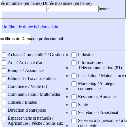
ée minimale (en heure)
Durée maximale (en heure)
heures
er
le filtre de durée hebdomadaire
les filtres de
Domaine pro
fessionnel
ne professionel
Achats / Comptabilité / Gestion
Industrie
Arts / Artisanat d'art
Informatique /
Télécommunication (81)
Banque / Assurance
Installation / Maintenance 
Bâtiment / Travaux Publics
Marketing / Stratégie
Commerce / Vente (3)
commerciale
Communication / Multimédia
Ressources Humaines
Conseil / Etudes
Santé
Direction d'entreprise
Secrétariat / Assistanat
Espaces verts et naturels /
Services à la personne / à l
Agriculture / Pêche / Soins aux
collectivité