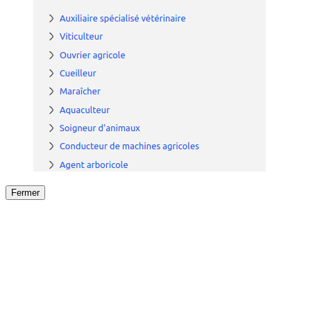
Fermer
Fermer
le détail de l'offre
/
Offre
sur
Offre précéden