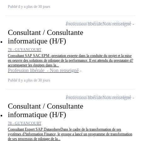
Publié il y a plus de 30 jours
Ajouter cette offre à ma sélection
Profession libérale
Non renseigné
Consultant / Consultante
informatique (H/F)
78 - GUYANCOURT
Consultant SAP SAC EPM -prestation experte dans la conduite du projet et la mise
en oeuvre des solutions de pilotage de la performance. Il est attendu du prestataire d?
accompagner les équipes dans la...
Profession libérale - Non renseigné
Publié il y a plus de 30 jours
Ajouter cette offre à ma sélection
Profession libérale
Non renseigné
Consultant / Consultante
informatique (H/F)
78 - GUYANCOURT
Consultant Expert SAP DatasphereDans le cadre de la transformation de ses
systèmes d?information Finance, le groupe a lancé un programme de transformation
de ses processus de pilotage de la...