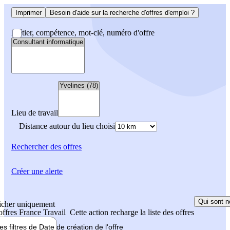
Imprimer
Besoin d'aide sur la recherche d'offres d'emploi ?
Métier, compétence, mot-clé, numéro d'offre
Lieu de travail
Distance autour du lieu choisi
Rechercher
des offres
Créer une alerte
Qui sont n
icher uniquement
 offres France Travail
Cette action recharge la liste des offres
les filtres de
Date de création
de l'offre