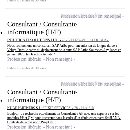
Publié il y a plus de 30 jours
Ajouter cette offre à ma sélection
Profession libérale
Non renseigné
Consultant / Consultante
informatique (H/F)
INTUITION IT SOLUTIONS LTD. -
78 - VÉLIZY-VILLACOUBLAY
Nous recherchons un consultant SAP Ariba pour une mission de longue duree a
Velizy. Dans le cadre du déploiement de la suite SAP Ariba Source-to-Pay, lancé en
janvier 2026, la Direction Achats ?...
Profession libérale - Non renseigné
Publié il y a plus de 30 jours
Ajouter cette offre à ma sélection
Profession libérale
Non renseigné
Consultant / Consultante
informatique (H/F)
KUBE PARTNERS S.L. / PIXIE SERVICES -
78 - PLAISIR
Bonjour, Je recherche actuellement un Consultant SAP avec une expertise sur les
modules PP et QM pour intervenir dans le cadre d'un déploiement vers S/4HANA.
Contexte de la mission : Projet de...
Profession libérale - Non renseigné