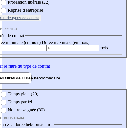
Profession libérale (22)
Reprise d'entreprise
plus
de types de contrat
 DE CONTRAT
ée de contrat
ée minimale (en mois)
Durée maximale (en mois)
mois
er
le filtre du type de contrat
les filtres de
Durée hebdo
madaire
 hebdomadaire
Temps plein (29)
Temps partiel
Non renseignée (80)
 HEBDOMADAIRE
cisez la durée hebdomadaire :