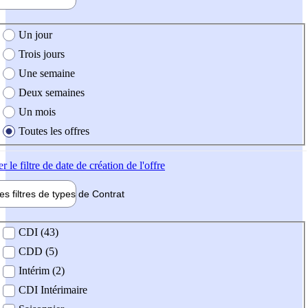
e création de l'offre
Un jour
Trois jours
Une semaine
Deux semaines
Un mois
Toutes les offres
er
le filtre de date de création de l'offre
les filtres de types de
Contrat
de contrat
CDI (43)
CDD (5)
Intérim (2)
CDI Intérimaire