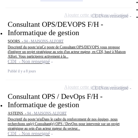
Ajouter cette offre à ma sélection
CDI
Non renseigné
Consultant OPS/DEVOPS F/H -
Informatique de gestion
SOORS -
94 - MAISONS-ALFORT
Descriptif du poste:\n\nCe poste de Consultant OPS/DEVOPS vous propose
d'intégrer un projet stratégique au sein d'un acteur majeur, en CDI, basé à Maison
Alfort. Vous participerez activement à la...
CDI - Non renseigné
Publié il y a 8 jours
Ajouter cette offre à ma sélection
CDI
Non renseigné
Consultant OPS / DevOps F/H -
Informatique de gestion
ASTEINS -
94 - MAISONS-ALFORT
Descriptif du poste:\n\nDans le cadre du renforcement de nos équipes, nous
recherchons un(e) Consultant(e) OPS / DevOps pour intervenir sur un projet
stratégique au sein d'un acteur majeur du secteur...
CDI - Non renseigné