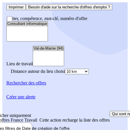
Imprimer
Besoin d'aide sur la recherche d'offres d'emploi ?
Métier, compétence, mot-clé, numéro d'offre
Lieu de travail
Distance autour du lieu choisi
Rechercher
des offres
Créer une alerte
Qui sont n
icher uniquement
 offres France Travail
Cette action recharge la liste des offres
les filtres de
Date de création
de l'offre