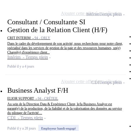
Ajouter cette offre à ma sélection
Intérim
Temps plein
Consultant / Consultante SI
Gestion de la Relation Client (H/F)
CRIT INTERIM -
94 - ORLY
Dans le cadre du développement de son activité, nous recherchons pour notre client,
spécialisé dans les services de gestion de la paie et des ressources humaines, un(e)
Chargé(e) d'expérience client...
Intérim - Temps plein
Publié il y a 4 jours
Ajouter cette offre à ma sélection
CDI
Temps plein
Business Analyst F/H
ELIOR SUPPORT -
94 - CRÉTEIL
Au sein de la Direction Data & Expérience Client, le/la Business Analyst est
garant(e) de la production, de la fiabilité et de la valorisation des données au service
du pilotage de l'activité....
CDI - Temps plein
Publié il y a 28 jours
Employeur handi-engagé