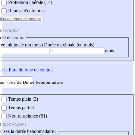
Profession libérale (14)
Reprise d'entreprise
plus
de types de contrat
 DE CONTRAT
ée de contrat
ée minimale (en mois)
Durée maximale (en mois)
mois
er
le filtre du type de contrat
les filtres de
Durée hebdo
madaire
 hebdomadaire
Temps plein (3)
Temps partiel
Non renseignée (61)
 HEBDOMADAIRE
cisez la durée hebdomadaire :