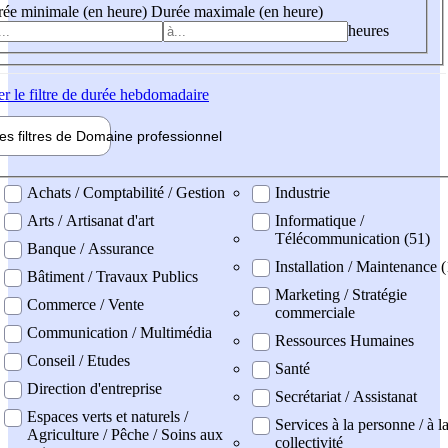
ée minimale (en heure)
Durée maximale (en heure)
heures
er
le filtre de durée hebdomadaire
les filtres de
Domaine pro
fessionnel
ne professionel
Achats / Comptabilité / Gestion
Industrie
Arts / Artisanat d'art
Informatique /
Télécommunication (51)
Banque / Assurance
Installation / Maintenance 
Bâtiment / Travaux Publics
Marketing / Stratégie
Commerce / Vente
commerciale
Communication / Multimédia
Ressources Humaines
Conseil / Etudes
Santé
Direction d'entreprise
Secrétariat / Assistanat
Espaces verts et naturels /
Services à la personne / à l
Agriculture / Pêche / Soins aux
collectivité