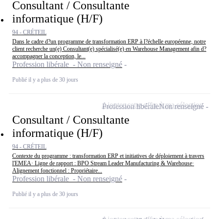
Consultant / Consultante
informatique (H/F)
94 - CRÉTEIL
Dans le cadre d?un programme de transformation ERP à l?échelle européenne, notre
client recherche un(e) Consultant(e) spécialisé(e) en Warehouse Management afin d?
accompagner la conception, le...
Profession libérale - Non renseigné
Publié il y a plus de 30 jours
Ajouter cette offre à ma sélection
Profession libérale
Non renseigné
Consultant / Consultante
informatique (H/F)
94 - CRÉTEIL
Contexte du programme : transformation ERP et initiatives de déploiement à travers
l'EMEA· Ligne de rapport : BPO Stream Leader Manufacturing & Warehouse·
Alignement fonctionnel : Propriétaire...
Profession libérale - Non renseigné
Publié il y a plus de 30 jours