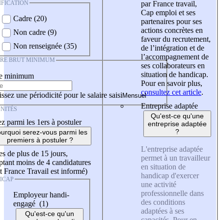
IFICATION
par France travail,
Cap emploi et ses
Cadre (20)
partenaires pour ses
actions concrètes en
Non cadre (9)
faveur du recrutement,
Non renseignée (35)
de l’intégration et de
l’accompagnement de
IRE BRUT MINIMUM
ses collaborateurs en
situation de handicap.
re minimum
Pour en savoir plus,
consultez cet article
.
ssez une périodicité pour le salaire saisi
Entreprise adaptée
NITÉS
Qu'est-ce qu'une
z parmi les 1ers à postuler
entreprise adaptée
?
urquoi serez-vous parmi les
premiers à postuler ?
L'entreprise adaptée
es de plus de 15 jours,
permet à un travailleur
tant moins de 4 candidatures
en situation de
t France Travail est informé)
handicap d'exercer
ICAP
une activité
professionnelle dans
Employeur handi-
des conditions
engagé (1)
adaptées à ses
Qu'est-ce qu'un
capacités. Pour en