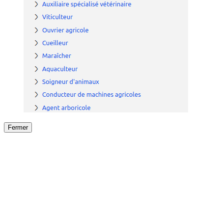
Fermer
Fermer
le détail de l'offre
/
Offre
sur
Offre précéden