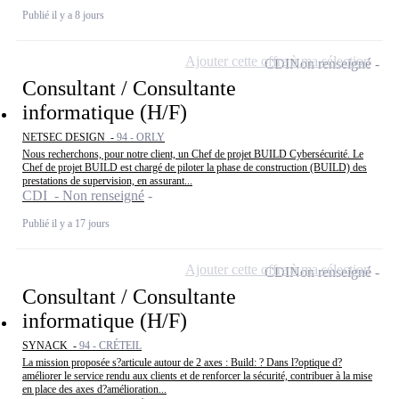
Publié il y a 8 jours
Ajouter cette offre à ma sélection
CDI
Non renseigné
Consultant / Consultante
informatique (H/F)
NETSEC DESIGN -
94 - ORLY
Nous recherchons, pour notre client, un Chef de projet BUILD Cybersécurité. Le
Chef de projet BUILD est chargé de piloter la phase de construction (BUILD) des
prestations de supervision, en assurant...
CDI - Non renseigné
Publié il y a 17 jours
Ajouter cette offre à ma sélection
CDI
Non renseigné
Consultant / Consultante
informatique (H/F)
SYNACK -
94 - CRÉTEIL
La mission proposée s?articule autour de 2 axes : Build: ? Dans l?optique d?
améliorer le service rendu aux clients et de renforcer la sécurité, contribuer à la mise
en place des axes d?amélioration...