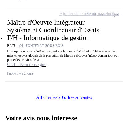
Ajouter cette offre à ma sélection
CDI
Non renseigné
Maître d'Oeuvre Intégrateur
Système et Coordinateur d'Essais
F/H - Informatique de gestion
RATP -
94 - FONTENAY-SOUS-BOIS
Descriptif du poste:\n\nA ce titre, votre rôle sera de :\n\nPiloter l'élaboration et la
mise en oeuvre globale de la prestation de Maitrise d'Œuvre.\nCoordonner tout ou
partie des activités de la...
CDI - Non renseigné
Publié il y a 2 jours
Afficher les 20 offres suivantes
Votre avis nous intéresse