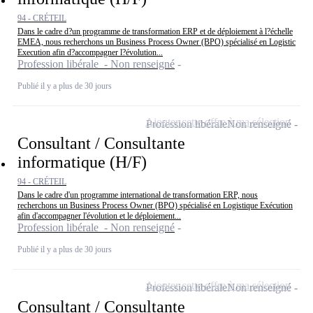
94 - CRÉTEIL
Dans le cadre d?un programme de transformation ERP et de déploiement à l?échelle
EMEA, nous recherchons un Business Process Owner (BPO) spécialisé en Logistic
Execution afin d?accompagner l?évolution...
Profession libérale - Non renseigné
Publié il y a plus de 30 jours
Ajouter cette offre à ma sélection
Profession libérale
Non renseigné
Consultant / Consultante
informatique (H/F)
94 - CRÉTEIL
Dans le cadre d'un programme international de transformation ERP, nous
recherchons un Business Process Owner (BPO) spécialisé en Logistique Exécution
afin d'accompagner l'évolution et le déploiement...
Profession libérale - Non renseigné
Publié il y a plus de 30 jours
Ajouter cette offre à ma sélection
Profession libérale
Non renseigné
Consultant / Consultante