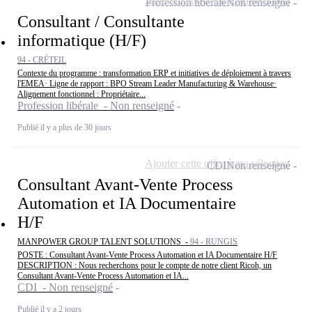
Ajouter cette offre à ma sélection
Profession libérale
Non renseigné
Consultant / Consultante
informatique (H/F)
94 - CRÉTEIL
Contexte du programme : transformation ERP et initiatives de déploiement à travers
l'EMEA· Ligne de rapport : BPO Stream Leader Manufacturing & Warehouse·
Alignement fonctionnel : Propriétaire...
Profession libérale - Non renseigné
Publié il y a plus de 30 jours
Ajouter cette offre à ma sélection
CDI
Non renseigné
Consultant Avant-Vente Process
Automation et IA Documentaire
H/F
MANPOWER GROUP TALENT SOLUTIONS -
94 - RUNGIS
POSTE : Consultant Avant-Vente Process Automation et IA Documentaire H/F
DESCRIPTION : Nous recherchons pour le compte de notre client Ricoh, un
Consultant Avant-Vente Process Automation et IA...
CDI - Non renseigné
Publié il y a 2 jours