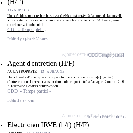
(H/F)
13 - AUBAGNE
Notre établissement recherche son/sa chef/fe cuisinier/ère à l'amorce de la nouvelle
saison estivale. Brasserie reconnue et conviviale en centre ville d'Aubagne, vous
contribuerez à maintenir la...
CDI - Temps plein
Publié il y a plus de 30 jours
Ajouter cette offre à ma sélection
CDD
Temps partiel
Agent d'entretien (H/F)
AGUA PROPRETE -
13 - AUBAGNE
Dans le cadre d'un remplacement ponctuel, nous recherchons un(e) agent(e)
d'entretien pour intervenir au sein d'un club de sport situé à Aubagne. Contrat : CDI
31h/semaine Horaires d'intervention...
CDD - Temps partiel
Publié il y a 4 jours
Ajouter cette offre à ma sélection
Intérim
Temps plein
Electricien IRVE (h/f) (H/F)
IZIWORK -
13 - GÉMENOS