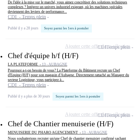
De l'idée à la mise sur le marché, vous aimez concrétiser des solutions techniques
complexes ? Intégrez un univers industriel exigeant, où les machines spéciales
deviennent des leviers de performance...
CDI - Temps plein
Publié il y a 28 jours
Soyez parmi les 1ers à postuler
Ajouter cette offre à ma sélection
CDI
Temps plein
Chef d'équipe h/f (H/F)
LA PLATEFORME -
13 - AUBAGNE
Pourquoi a-t-on besoin de vous? La Plateforme du Bâtiment recrute un Chef
d'Equipe (H/F) pour son magasin d'Aubagne. Directement rattaché au Manager du
secteur Logistique, vous participez à...
CDI - Temps plein
Publié il y a plus de 30 jours
Soyez parmi les 1ers à postuler
Ajouter cette offre à ma sélection
CDI
Temps plein
Chef de Chantier menuiserie (H/F)
MENUISERIE DU PHARO AGENCEMENT -
13 - AUBAGNE
Nous souhaiterions recruter un/une Chef de chantier menuisier confirmé sachant