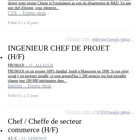
diriger notre équipe Chimie et Formulation au sein du département de R&D. En tant
que chef d'équipe, vous piloterez...
CDI - Temps plein
Publié il y a 18 jours
Ajouter cette offre à ma sélection
Intérim
Temps plein
INGENIEUR CHEF DE PROJET
(H/F)
PROMAN -
13 - ALLAUCH
PROMAN est un groupe 100% familial, fondé à Manosque en 1990. Si son siège
social y est toujours installé, ce sont aujourd'hui 1 280 agences qui font travailler
chaque jour 100 000 intérimaires dans...
Intérim - Temps plein
Publié il y a 21 jours
Ajouter cette offre à ma sélection
CDI
Temps plein
Chef / Cheffe de secteur
commerce (H/F)
A C C -
13 - GEMENOS