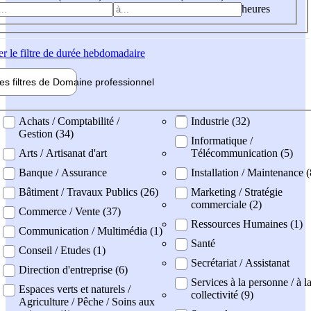
heures
er
le filtre de durée hebdomadaire
les filtres de
Domaine pro
fessionnel
ne professionel
Achats / Comptabilité /
Industrie (32)
Gestion (34)
Informatique /
Arts / Artisanat d'art
Télécommunication (5)
Banque / Assurance
Installation / Maintenance (
Bâtiment / Travaux Publics (26)
Marketing / Stratégie
commerciale (2)
Commerce / Vente (37)
Ressources Humaines (1)
Communication / Multimédia (1)
Santé
Conseil / Etudes (1)
Secrétariat / Assistanat
Direction d'entreprise (6)
Services à la personne / à l
Espaces verts et naturels /
collectivité (9)
Agriculture / Pêche / Soins aux