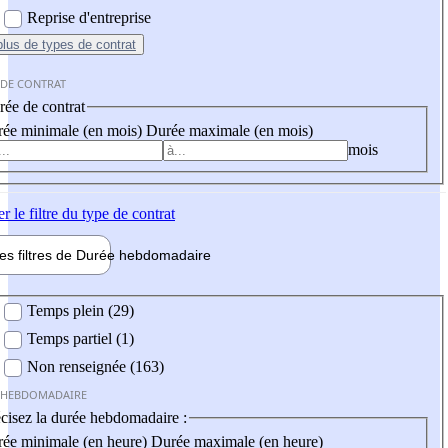
Reprise d'entreprise
plus
de types de contrat
 DE CONTRAT
ée de contrat
ée minimale (en mois)
Durée maximale (en mois)
mois
er
le filtre du type de contrat
les filtres de
Durée hebdo
madaire
 hebdomadaire
Temps plein (29)
Temps partiel (1)
Non renseignée (163)
 HEBDOMADAIRE
cisez la durée hebdomadaire :
ée minimale (en heure)
Durée maximale (en heure)