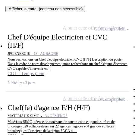
Afficher la carte
(contenu non-accessible)
Ajouter cette offre à ma sélection
CDI
Temps plein
Chef D'équipe Electricien et CVC
(H/F)
JPC ENERGIE -
13 - AUBAGNE
Nous recherchons un Chef d'équipe électricien CVC (H/F) Description du poste
Dans le cadre de notre développement, nous recherchons un chef d'équipe électricien
CVC capable d'intervenir en...
CDI - Temps plein
Publié il y a 3 jours
Ajouter cette offre à ma sélection
CDI
Temps plein
Chef(fe) d'agence F/H (H/F)
MATERIAUX SIMC -
13 - GÉMENOS
Matériaux SIMC, négoce de matériaux de construction et grande surface de
bricolage (529 collaborateurs sur 22 agences négoces et 4 grandes surfaces
bricolage), est l'enseigne de la région PACA du...