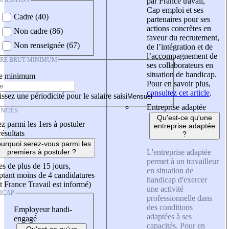
IFICATION
par France travail,
Cap emploi et ses
Cadre (40)
partenaires pour ses
actions concrètes en
Non cadre (86)
faveur du recrutement,
Non renseignée (67)
de l’intégration et de
l’accompagnement de
IRE BRUT MINIMUM
ses collaborateurs en
situation de handicap.
re minimum
Pour en savoir plus,
consultez cet article
.
ssez une périodicité pour le salaire saisi
Entreprise adaptée
NITÉS
Qu'est-ce qu'une
z parmi les 1ers à postuler
entreprise adaptée
résultats
?
urquoi serez-vous parmi les
L'entreprise adaptée
premiers à postuler ?
permet à un travailleur
es de plus de 15 jours,
en situation de
tant moins de 4 candidatures
handicap d'exercer
t France Travail est informé)
une activité
ICAP
professionnelle dans
des conditions
Employeur handi-
adaptées à ses
engagé
capacités. Pour en
Qu'est-ce qu'un