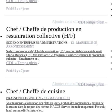
CDI - Temps plein
Publié il y a 4 jours
Ajouter cette offre à ma sélection
CDI
Temps plein
Chef / Cheffe de production en
restauration collective (H/F)
SODEXO ENTREPRISES ADMINISTRATIONS -
13 - MARSEILLE 9E
ARRONDISSEMENT
Sodexo recherche un(e) Chef de production (H/F) pour un établissement de santé
situé à Marseille (13). Vos missions : - Organiser/ Planifier et garantir la production
culinaire - Encadrement et...
CDI - Temps plein
Publié il y a 7 jours
Ajouter cette offre à ma sélection
CDI
Temps plein
Chef / Cheffe de cuisine
BRASSERIE LE GRILLON -
13 - MARSEILLE 11
Vos missions: - élaboration des plats du jour - gestion des commandes - gestion de
la cuisine dans le respect des normes HACCP Service du midi uniquement Poste du
lundi au samedi (fermeture le...