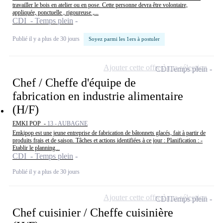
travailler le bois en atelier ou en pose. Cette personne devra être volontaire,
appliquée, ponctuelle , rigoureuse ,...
CDI - Temps plein
Publié il y a plus de 30 jours
Soyez parmi les 1ers à postuler
Ajouter cette offre à ma sélection
CDI
Temps plein
Chef / Cheffe d'équipe de
fabrication en industrie alimentaire
(H/F)
EMKI POP -
13 - AUBAGNE
Emkipop est une jeune entreprise de fabrication de bâtonnets glacés, fait à partir de
produits frais et de saison. Tâches et actions identifiées à ce jour : Planification : -
Etablir le planning...
CDI - Temps plein
Publié il y a plus de 30 jours
Ajouter cette offre à ma sélection
CDI
Temps plein
Chef cuisinier / Cheffe cuisinière