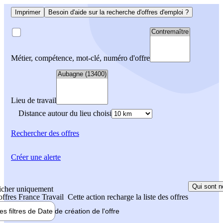
Imprimer
Besoin d'aide sur la recherche d'offres d'emploi ?
Métier, compétence, mot-clé, numéro d'offre
Lieu de travail
Distance autour du lieu choisi
Rechercher
des offres
Créer une alerte
Qui sont n
icher uniquement
 offres France Travail
Cette action recharge la liste des offres
les filtres de
Date de création
de l'offre