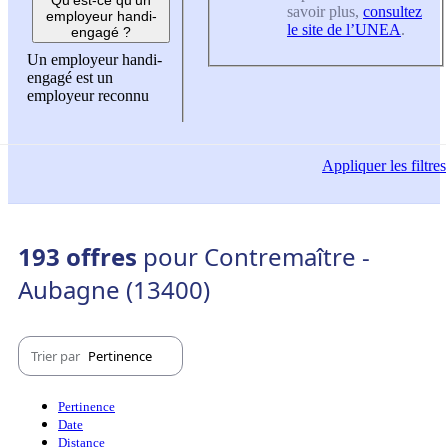
savoir plus,
consultez
employeur handi-
le site de l’UNEA
.
engagé ?
Un employeur handi-
engagé est un
employeur reconnu
Appliquer
les filtres
193 offres
pour Contremaître -
Aubagne (13400)
Trier par
Pertinence
Pertinence
Date
Distance