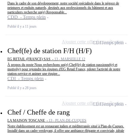
Dans le cadre de son développement, notre société spécialisée dans le négoce de
peintures et enduits naturels, destinés aux professionnels du bâtiment et aux
particuliers recherche un(e) Responsable...
CDD - Temps plein
Publié il y a 11 jours
Ajouter cette offre à ma sélection
CDI
Temps plein
Chef(fe) de station F/H (H/F)
EG RETAIL (FRANCE) SAS -
13 - MARSEILLE 12
À propos du poste Nous recherchons un(e) Chef(fe) de station passionné(e) et
motivé(e) pour rejoindre les équipes d'EG Retail France, piloter l'activité de notre
station-service et animer une équipe...
CDI - Temps plein
Publié il y a 28 jours
Ajouter cette offre à ma sélection
CDI
Temps plein
Chef / Cheffe de rang
LA MAISON TOSCANE -
13 - PLAN-DE-CUQUES
Notre établissement est un restaurant italien et méditerranée situé à Plan-de-Cuques.
Installé dans un cadre verdoyant, il offre une ambiance élégante et conviviale, idéale