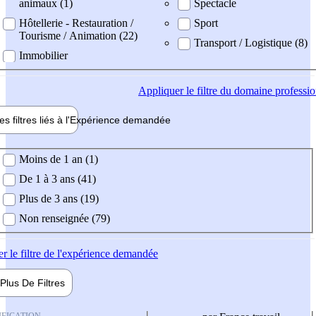
animaux (1)
Spectacle
Hôtellerie - Restauration /
Sport
Tourisme / Animation (22)
Transport / Logistique (8)
Immobilier
Appliquer
le filtre du domaine professi
es filtres liés à l'
Expérience
demandée
ience demandée
Moins de 1 an (1)
De 1 à 3 ans (41)
Plus de 3 ans (19)
Non renseignée (79)
er
le filtre de l'expérience demandée
Plus De
Filtres