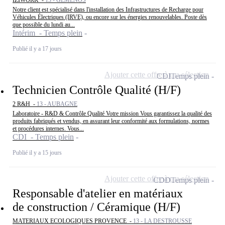
Notre client est spécialisé dans l'installation des Infrastructures de Recharge pour
Véhicules Électriques (IRVE), ou encore sur les énergies renouvelables. Poste dès
que possible du lundi au...
Intérim - Temps plein
Publié il y a 17 jours
Ajouter cette offre à ma sélection
CDI
Temps plein
Technicien Contrôle Qualité (H/F)
2 R&H -
13 - AUBAGNE
Laboratoire - R&D & Contrôle Qualité Votre mission Vous garantissez la qualité des
produits fabriqués et vendus, en assurant leur conformité aux formulations, normes
et procédures internes. Vous...
CDI - Temps plein
Publié il y a 15 jours
Ajouter cette offre à ma sélection
CDD
Temps plein
Responsable d'atelier en matériaux
de construction / Céramique (H/F)
MATERIAUX ECOLOGIQUES PROVENCE -
13 - LA DESTROUSSE