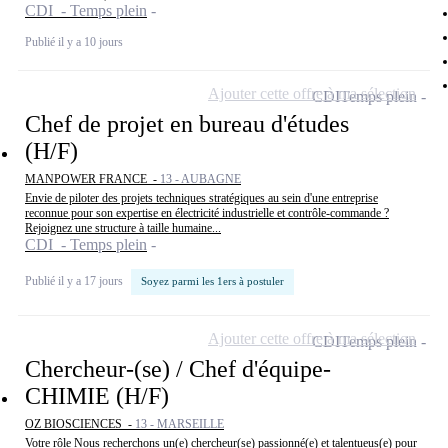
CDI - Temps plein
Publié il y a 10 jours
Ajouter cette offre à ma sélection
CDI
Temps plein
Chef de projet en bureau d'études
(H/F)
MANPOWER FRANCE -
13 - AUBAGNE
Envie de piloter des projets techniques stratégiques au sein d'une entreprise
reconnue pour son expertise en électricité industrielle et contrôle-commande ?
Rejoignez une structure à taille humaine...
CDI - Temps plein
Publié il y a 17 jours
Soyez parmi les 1ers à postuler
Ajouter cette offre à ma sélection
CDI
Temps plein
Chercheur-(se) / Chef d'équipe-
CHIMIE (H/F)
OZ BIOSCIENCES -
13 - MARSEILLE
Votre rôle Nous recherchons un(e) chercheur(se) passionné(e) et talentueus(e) pour