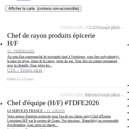
Afficher la carte
(contenu non-accessible)
Ajouter cette offre à ma sélection
CDI
Temps plein
Chef de rayon produits épicerie
H/F
13 - VERNEGUES
Au sein d'un supermarché de proximité situé à Vernègues, vous êtes polyvalent(e) :
la mise en rayon, tenue de la caisse, vente du gaz. Vous êtes en contact permanent
avec la clientèle. Vous gérez les...
CDI - Temps plein
Publié il y a 9 jours
Ajouter cette offre à ma sélection
Intérim
Temps plein
Chef d'équipe (H/F) #TDFE2026
GI SERVICES FRANCE -
13 - GRANS
Votre agence d'intérim recherche pour l'un de ses clients un(e) Chef d'Équipe
Logistique H/F sur le secteur de Grans. Vos missions : Rattaché(e) au responsable
d'exploitation, vous serez en charge...