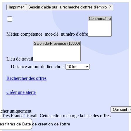
Imprimer
Besoin d'aide sur la recherche d'offres d'emploi ?
Métier, compétence, mot-clé, numéro d'offre
Lieu de travail
Distance autour du lieu choisi
Rechercher
des offres
Créer une alerte
Qui sont n
icher uniquement
 offres France Travail
Cette action recharge la liste des offres
les filtres de
Date de création
de l'offre