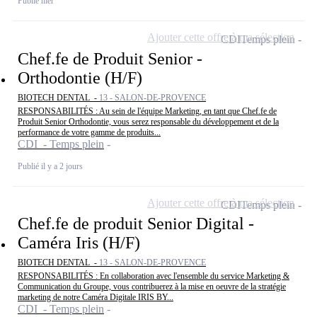
Publié hier
Ajouter cette offre à ma sélection
CDI
Temps plein
Chef.fe de Produit Senior -
Orthodontie (H/F)
BIOTECH DENTAL -
13 - SALON-DE-PROVENCE
RESPONSABILITÉS : Au sein de l'équipe Marketing, en tant que Chef.fe de
Produit Senior Orthodontie, vous serez responsable du développement et de la
performance de votre gamme de produits...
CDI - Temps plein
Publié il y a 2 jours
Ajouter cette offre à ma sélection
CDI
Temps plein
Chef.fe de produit Senior Digital -
Caméra Iris (H/F)
BIOTECH DENTAL -
13 - SALON-DE-PROVENCE
RESPONSABILITÉS : En collaboration avec l'ensemble du service Marketing &
Communication du Groupe, vous contribuerez à la mise en oeuvre de la stratégie
marketing de notre Caméra Digitale IRIS BY...
CDI - Temps plein