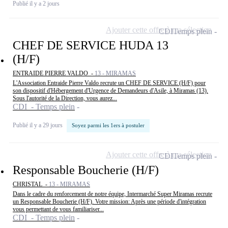
Publié il y a 2 jours
Ajouter cette offre à ma sélection
CDI
Temps plein
CHEF DE SERVICE HUDA 13
(H/F)
ENTRAIDE PIERRE VALDO -
13 - MIRAMAS
L'Association Entraide Pierre Valdo recrute un CHEF DE SERVICE (H/F) pour
son dispositif d'Hébergement d'Urgence de Demandeurs d'Asile, à Miramas (13).
Sous l'autorité de la Direction, vous aurez...
CDI - Temps plein
Publié il y a 29 jours
Soyez parmi les 1ers à postuler
Ajouter cette offre à ma sélection
CDI
Temps plein
Responsable Boucherie (H/F)
CHRISTAL -
13 - MIRAMAS
Dans le cadre du renforcement de notre équipe, Intermarché Super Miramas recrute
un Responsable Boucherie (H/F). Votre mission: Après une période d'intégration
vous permettant de vous familiariser...
CDI - Temps plein