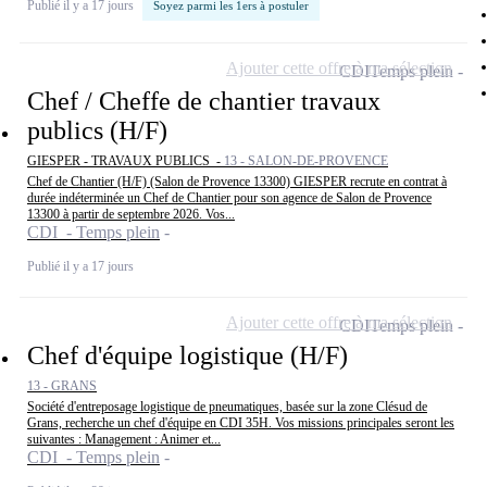
Publié il y a 17 jours
Soyez parmi les 1ers à postuler
Ajouter cette offre à ma sélection
CDI
Temps plein
Chef / Cheffe de chantier travaux
publics (H/F)
GIESPER - TRAVAUX PUBLICS -
13 - SALON-DE-PROVENCE
Chef de Chantier (H/F) (Salon de Provence 13300) GIESPER recrute en contrat à
durée indéterminée un Chef de Chantier pour son agence de Salon de Provence
13300 à partir de septembre 2026. Vos...
CDI - Temps plein
Publié il y a 17 jours
Ajouter cette offre à ma sélection
CDI
Temps plein
Chef d'équipe logistique (H/F)
13 - GRANS
Société d'entreposage logistique de pneumatiques, basée sur la zone Clésud de
Grans, recherche un chef d'équipe en CDI 35H. Vos missions principales seront les
suivantes : Management : Animer et...
CDI - Temps plein