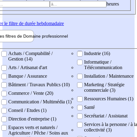
heures
er
le filtre de durée hebdomadaire
les filtres de
Domaine pro
fessionnel
ne professionel
Achats / Comptabilité /
Industrie (16)
Gestion (14)
Informatique /
Arts / Artisanat d'art
Télécommunication
Banque / Assurance
Installation / Maintenance
Bâtiment / Travaux Publics (10)
Marketing / Stratégie
commerciale (3)
Commerce / Vente (20)
Ressources Humaines (1)
Communication / Multimédia (1)
Santé
Conseil / Etudes (1)
Secrétariat / Assistanat
Direction d'entreprise (1)
Services à la personne / à l
Espaces verts et naturels /
collectivité (3)
Agriculture / Pêche / Soins aux