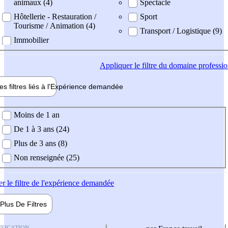
animaux (4)
Spectacle
Hôtellerie - Restauration /
Sport
Tourisme / Animation (4)
Transport / Logistique (9)
Immobilier
Appliquer
le filtre du domaine professi
es filtres liés à l'
Expérience
demandée
ience demandée
Moins de 1 an
De 1 à 3 ans (24)
Plus de 3 ans (8)
Non renseignée (25)
er
le filtre de l'expérience demandée
Plus De
Filtres