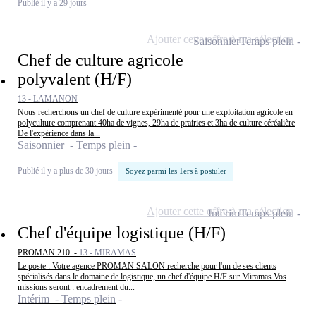
Publié il y a 29 jours
Ajouter cette offre à ma sélection
Saisonnier
Temps plein
Chef de culture agricole
polyvalent (H/F)
13 - LAMANON
Nous recherchons un chef de culture expérimenté pour une exploitation agricole en
polyculture comprenant 40ha de vignes, 29ha de prairies et 3ha de culture céréalière
De l'expérience dans la...
Saisonnier - Temps plein
Publié il y a plus de 30 jours
Soyez parmi les 1ers à postuler
Ajouter cette offre à ma sélection
Intérim
Temps plein
Chef d'équipe logistique (H/F)
PROMAN 210 -
13 - MIRAMAS
Le poste : Votre agence PROMAN SALON recherche pour l'un de ses clients
spécialisés dans le domaine de logistique, un chef d'équipe H/F sur Miramas Vos
missions seront : encadrement du...
Intérim - Temps plein