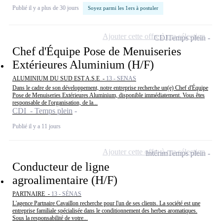
Publié il y a plus de 30 jours
Soyez parmi les 1ers à postuler
Ajouter cette offre à ma sélection
CDI
Temps plein
Chef d'Équipe Pose de Menuiseries
Extérieures Aluminium (H/F)
ALUMINIUM DU SUD EST A.S.E -
13 - SENAS
Dans le cadre de son développement, notre entreprise recherche un(e) Chef d'Équipe
Pose de Menuiseries Extérieures Aluminium, disponible immédiatement. Vous êtes
responsable de l'organisation, de la...
CDI - Temps plein
Publié il y a 11 jours
Ajouter cette offre à ma sélection
Intérim
Temps plein
Conducteur de ligne
agroalimentaire (H/F)
PARTNAIRE -
13 - SÉNAS
L'agence Partnaire Cavaillon recherche pour l'un de ses clients. La société est une
entreprise familiale spécialisée dans le conditionnement des herbes aromatiques.
Sous la responsabilité de votre...