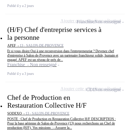
Publié il y a 2 jours
Ajouter cette offre à ma sélection
Franchise
Non renseigné
(H/F) Chef d'entreprise services à
la personne
APEF -
13 - SALON-DE-PROVENCE
Et si vous disiez Oui à une reconversion dans l'entrepreneuriat ? Devenez chef
d'entreprise à Salon-de-Provence avec un partenaire franchiseur solide, humain et
engagé. APEF est un réseau de près de...
Franchise - Non renseigné
Publié il y a 3 jours
Ajouter cette offre à ma sélection
CDI
Non renseigné
Chef de Production en
Restauration Collective H/F
SODEXO -
13 - SALON-DE-PROVENCE
POSTE : Chef de Production en Restauration Collective H/F DESCRIPTION :
Pour la base aérienne de Salon-de-Provence (13) nous recherchons un Chef de
production (H/F). Vos missions : - Assurer la...