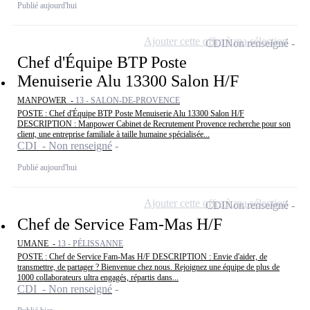
Publié aujourd'hui
Ajouter cette offre à ma sélection
CDI
Non renseigné
Chef d'Équipe BTP Poste
Menuiserie Alu 13300 Salon H/F
MANPOWER -
13 - SALON-DE-PROVENCE
POSTE : Chef d'Équipe BTP Poste Menuiserie Alu 13300 Salon H/F
DESCRIPTION : Manpower Cabinet de Recrutement Provence recherche pour son
client, une entreprise familiale à taille humaine spécialisée...
CDI - Non renseigné
Publié aujourd'hui
Ajouter cette offre à ma sélection
CDI
Non renseigné
Chef de Service Fam-Mas H/F
UMANE -
13 - PÉLISSANNE
POSTE : Chef de Service Fam-Mas H/F DESCRIPTION : Envie d'aider, de
transmettre, de partager ? Bienvenue chez nous. Rejoignez une équipe de plus de
1000 collaborateurs ultra engagés, répartis dans...
CDI - Non renseigné