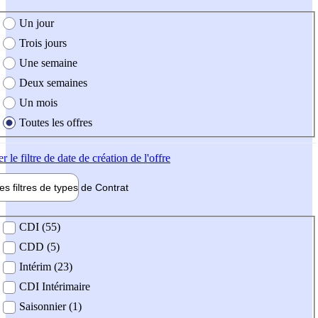
e création de l'offre
Un jour
Trois jours
Une semaine
Deux semaines
Un mois
Toutes les offres
er
le filtre de date de création de l'offre
les filtres de types de
Contrat
de contrat
CDI (55)
CDD (5)
Intérim (23)
CDI Intérimaire
Saisonnier (1)