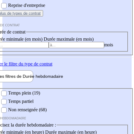
Reprise d'entreprise
plus
de types de contrat
 DE CONTRAT
ée de contrat
ée minimale (en mois)
Durée maximale (en mois)
mois
er
le filtre du type de contrat
les filtres de
Durée hebdo
madaire
 hebdomadaire
Temps plein (19)
Temps partiel
Non renseignée (68)
 HEBDOMADAIRE
cisez la durée hebdomadaire :
ée minimale (en heure)
Durée maximale (en heure)