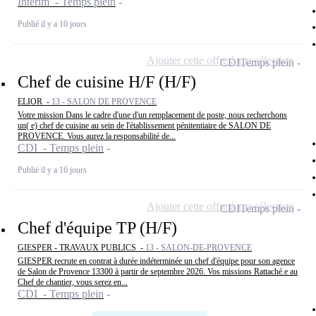
Intérim - Temps plein
Publié il y a 10 jours
Ajouter cette offre à ma sélection
CDI
Temps plein
Chef de cuisine H/F (H/F)
ELIOR -
13 - SALON DE PROVENCE
Votre mission Dans le cadre d'une d'un remplacement de poste, nous recherchons
un( e) chef de cuisine au sein de l'établissement pénitentiaire de SALON DE
PROVENCE. Vous aurez la responsabilité de...
CDI - Temps plein
Publié il y a 16 jours
Ajouter cette offre à ma sélection
CDI
Temps plein
Chef d'équipe TP (H/F)
GIESPER - TRAVAUX PUBLICS -
13 - SALON-DE-PROVENCE
GIESPER recrute en contrat à durée indéterminée un chef d'équipe pour son agence
de Salon de Provence 13300 à partir de septembre 2026. Vos missions Rattaché.e au
Chef de chantier, vous serez en...
CDI - Temps plein