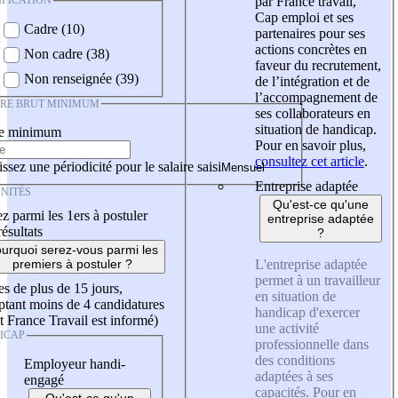
IFICATION
par France travail,
Cap emploi et ses
Cadre (10)
partenaires pour ses
actions concrètes en
Non cadre (38)
faveur du recrutement,
Non renseignée (39)
de l’intégration et de
l’accompagnement de
IRE BRUT MINIMUM
ses collaborateurs en
situation de handicap.
re minimum
Pour en savoir plus,
consultez cet article
.
ssez une périodicité pour le salaire saisi
Entreprise adaptée
NITÉS
Qu'est-ce qu'une
z parmi les 1ers à postuler
entreprise adaptée
résultats
?
urquoi serez-vous parmi les
L'entreprise adaptée
premiers à postuler ?
permet à un travailleur
es de plus de 15 jours,
en situation de
tant moins de 4 candidatures
handicap d'exercer
t France Travail est informé)
une activité
ICAP
professionnelle dans
des conditions
Employeur handi-
adaptées à ses
engagé
capacités. Pour en
Qu'est-ce qu'un