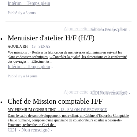
Intérim - Temps plein
Publié il y a 3 jours
Ajouter cette offre à ma sélection
Intérim
Temps plein
Menuisier d'atelier H/F (H/F)
AQUILA RH -
13 - SENAS
Vos missions : - Réaliser la fabrication de menuiseries aluminium en suivant les
plans et dossiers techniques ; - Contrôler la qualité, les dimensions et la conformité
des ouvrages ; - Effectuer les...
Intérim - Temps plein
Publié il y a 14 jours
Ajouter cette offre à ma sélection
CDI
Non renseigné
Chef de Mission comptable H/F
MY PREMIUM CONSULTING -
13 - SALON-DE-PROVENCE
Dans le cadre de son développement, notre client, un Cabinet d'Expertise Comptable
à taille humaine, composé d'une quinzaine de collaborateurs et situé à Salon-de-
Provence, recherche un Chef de...
CDI - Non renseigné