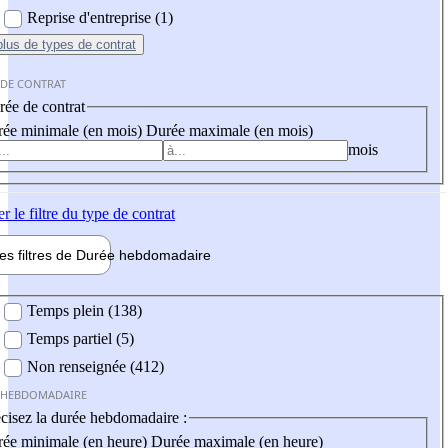
Reprise d'entreprise (1)
plus
de types de contrat
 DE CONTRAT
ée de contrat
ée minimale (en mois)
Durée maximale (en mois)
mois
er
le filtre du type de contrat
les filtres de
Durée hebdo
madaire
 hebdomadaire
Temps plein (138)
Temps partiel (5)
Non renseignée (412)
 HEBDOMADAIRE
cisez la durée hebdomadaire :
ée minimale (en heure)
Durée maximale (en heure)