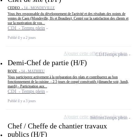
CEDEO -
14 - MONDEVILLE
Vous êtes responsable du développement de l'activité et des résultats des points de
ventes de Caen (Mondeville, Ifs et Beaulieu). Centré sur la satisfaction des clients et
sur la motivation de vos...
CDI - Temps plein
Publié il y a 2 jours
Ajouter cette offre à ma sélection
CDI
Temps plein
Demi-Chef de partie (H/F)
ROZE -
14 - MATHIEU
Vous participerez activement à la préparation des plats et contribuerez au bon
fonctionnement de la cuisine. - 2.5 jours de congé consécutifs (dimanche soir, lundi,
mardi) - Participation aux...
CDI - Temps plein
Publié il y a 3 jours
Ajouter cette offre à ma sélection
Intérim
Temps plein
Chef / Cheffe de chantier travaux
publics (H/F)