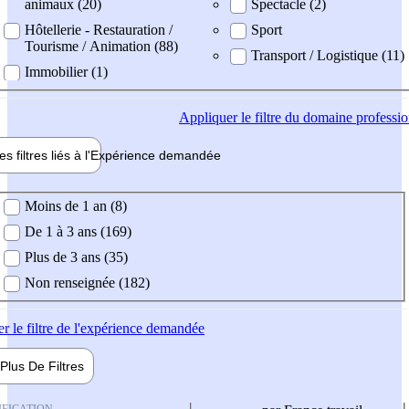
animaux (20)
Spectacle (2)
Hôtellerie - Restauration /
Sport
Tourisme / Animation (88)
Transport / Logistique (11)
Immobilier (1)
Appliquer
le filtre du domaine professi
es filtres liés à l'
Expérience
demandée
ience demandée
Moins de 1 an (8)
De 1 à 3 ans (169)
Plus de 3 ans (35)
Non renseignée (182)
er
le filtre de l'expérience demandée
Plus De
Filtres