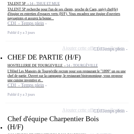
TALENT 5P -
14 - THUE ET MUE
TALENT 5P recherche pour l'un de ses clients, proche de Caen, un(e) chef(fe)
d'équipe en entretien d'espaces verts (H/F). Vous encadrez une équipe d'ouvriers
paysagistes et assurez la bonne...
CDI - Temps plein
Publié il y a 3 jours
Ajouter cette offre à ma sélection
CDI
Temps plein
CHEF DE PARTIE (H/F)
HOSTELLERIE DE TOURGEVILLE -
14 - TOURGÉVILLE
L'Hôtel Les Manoirs de Tourgéville recrute pour son restaurant le "1899" un ou une
chef de partie. Ouvert sur la campagne, le restaurant bistronomique, vous propose
une cuisine inventive et...
CDI - Temps plein
Publié il y a 3 jours
Ajouter cette offre à ma sélection
CDI
Temps plein
Chef d'équipe Charpentier Bois
(H/F)