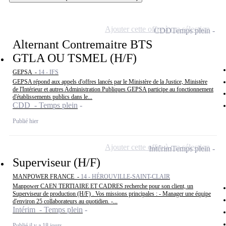
Ajouter cette offre à ma sélection
CDD
Temps plein
Alternant Contremaitre BTS
GTLA OU TSMEL (H/F)
GEPSA -
14 - IFS
GEPSA répond aux appels d'offres lancés par le Ministère de la Justice, Ministère
de l'Intérieur et autres Administration Publiques GEPSA participe au fonctionnement
d'établissements publics dans le...
CDD - Temps plein
Publié hier
Ajouter cette offre à ma sélection
Intérim
Temps plein
Superviseur (H/F)
MANPOWER FRANCE -
14 - HÉROUVILLE-SAINT-CLAIR
Manpower CAEN TERTIAIRE ET CADRES recherche pour son client, un
Superviseur de production (H/F) . Vos missions principales : - Manager une équipe
d'environ 25 collaborateurs au quotidien. -...
Intérim - Temps plein
Publié il y a 18 jours