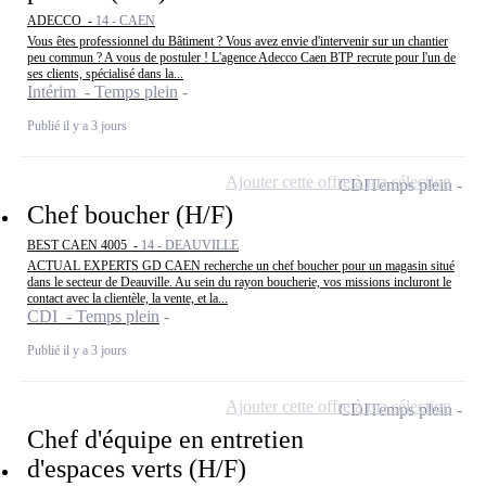
ADECCO -
14 - CAEN
Vous êtes professionnel du Bâtiment ? Vous avez envie d'intervenir sur un chantier
peu commun ? A vous de postuler ! L'agence Adecco Caen BTP recrute pour l'un de
ses clients, spécialisé dans la...
Intérim - Temps plein
Publié il y a 3 jours
Ajouter cette offre à ma sélection
CDI
Temps plein
Chef boucher (H/F)
BEST CAEN 4005 -
14 - DEAUVILLE
ACTUAL EXPERTS GD CAEN recherche un chef boucher pour un magasin situé
dans le secteur de Deauville. Au sein du rayon boucherie, vos missions incluront le
contact avec la clientèle, la vente, et la...
CDI - Temps plein
Publié il y a 3 jours
Ajouter cette offre à ma sélection
CDI
Temps plein
Chef d'équipe en entretien
d'espaces verts (H/F)