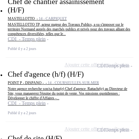
Chef de chantier assainissement
(H/F)
MASTELLOTTO -
14 - CARPIQUET
MASTELLOTTO TP, acteur majeur des Travaux Publics, a su s'imposer sur le
territoire Normand auprès des marchés publics et privés pour des travaux alliant des
compétences diversifiées, telles que le...
CDI - Temps plein
Publié il y a 2 jours
Ajouter cette offre à ma sélection
CDI
Temps plein
Chef d'agence (h/f) (H/F)
POINT P - DISPANO - -
14 - COURSEULLES-SUR-MER
Notre agence recherche son/sa futur(e) Chef d'agence. Rattaché(e) au Directeur de
Site, vous managerez l'équipe du point de vente. Vos missions quotidiennes :
Développer le chiffre d'Affaires -...
CDI - Temps plein
Publié il y a 2 jours
Ajouter cette offre à ma sélection
CDI
Temps plein
Chef de site (H/F)