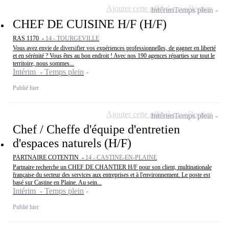
Ajouter cette offre à ma sélection
Intérim
Temps plein
CHEF DE CUISINE H/F (H/F)
RAS 1170 -
14 - TOURGEVILLE
Vous avez envie de diversifier vos expériences professionnelles, de gagner en liberté
et en sérénité ? Vous êtes au bon endroit ! Avec nos 190 agences réparties sur tout le
territoire, nous sommes...
Intérim - Temps plein
Publié hier
Ajouter cette offre à ma sélection
Intérim
Temps plein
Chef / Cheffe d'équipe d'entretien
d'espaces naturels (H/F)
PARTNAIRE COTENTIN -
14 - CASTINE-EN-PLAINE
Partnaire recherche un CHEF DE CHANTIER H/F pour son client, multinationale
française du secteur des services aux entreprises et à l'environnement. Le poste est
basé sur Castine en Plaine. Au sein...
Intérim - Temps plein
Publié hier