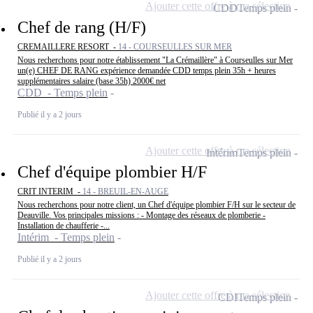
Ajouter cette offre à ma sélection
CDD
Temps plein
Chef de rang (H/F)
CREMAILLERE RESORT -
14 - COURSEULLES SUR MER
Nous recherchons pour notre établissement "La Crémaillère" à Courseulles sur Mer
un(e) CHEF DE RANG expérience demandée CDD temps plein 35h + heures
supplémentaires salaire (base 35h) 2000€ net
CDD - Temps plein
Publié il y a 2 jours
Ajouter cette offre à ma sélection
Intérim
Temps plein
Chef d'équipe plombier H/F
CRIT INTERIM -
14 - BREUIL-EN-AUGE
Nous recherchons pour notre client, un Chef d'équipe plombier F/H sur le secteur de
Deauville. Vos principales missions : - Montage des réseaux de plomberie -
Installation de chaufferie -...
Intérim - Temps plein
Publié il y a 2 jours
Ajouter cette offre à ma sélection
CDI
Temps plein