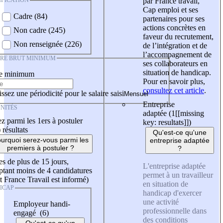
IFICATION
par France travail,
Cap emploi et ses
Cadre (84)
partenaires pour ses
actions concrètes en
Non cadre (245)
faveur du recrutement,
Non renseignée (226)
de l’intégration et de
l’accompagnement de
IRE BRUT MINIMUM
ses collaborateurs en
situation de handicap.
re minimum
Pour en savoir plus,
consultez cet article
.
ssez une périodicité pour le salaire saisi
Entreprise
NITÉS
adaptée (1
[[missing
z parmi les 1ers à postuler
key: resultats]]
)
)
résultats
Qu'est-ce qu'une
urquoi serez-vous parmi les
entreprise adaptée
premiers à postuler ?
?
es de plus de 15 jours,
L'entreprise adaptée
tant moins de 4 candidatures
permet à un travailleur
t France Travail est informé)
en situation de
ICAP
handicap d'exercer
une activité
Employeur handi-
professionnelle dans
engagé (6)
des conditions
Qu'est-ce qu'un