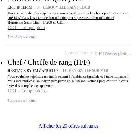
CRIT INTERIM -
14 - HÉROUVILLE-SAINT-CLAIR
Dans le cadre du développement de son activité, nous recherchons pour notre client,
spécialisé dans le secteur de la production, un superviseur de production à
Hérouville-Saint-Clair - 14200 en CDI....
CDI - Temps plein
Publié il y a 4 jours
Ajouter cette offre à ma sélection
CDI
Temps plein
Chef / Cheffe de rang (H/F)
HERITAGE BY EMMANUELLE -
14 - BENERVILLE SUR MER
Vous souhaitez rejoindre un établissement à l'ambiance familiale et à taille humaine ?
Vous êtes motivé et souhaitez faire partie de la Maison Douce Epoque***** ? Vous
avez des compétences que vous...
CDI - Temps plein
Publié il y a 4 jours
Afficher les 20 offres suivantes