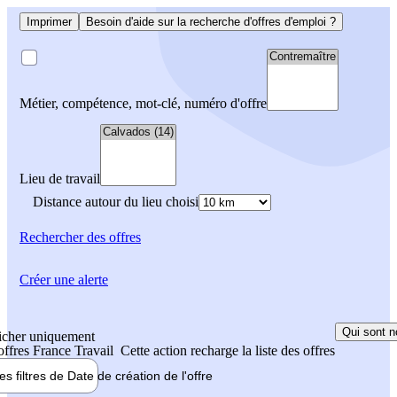
Imprimer
Besoin d'aide sur la recherche d'offres d'emploi ?
Métier, compétence, mot-clé, numéro d'offre
Lieu de travail
Distance autour du lieu choisi
Rechercher
des offres
Créer une alerte
Qui sont n
icher uniquement
 offres France Travail
Cette action recharge la liste des offres
les filtres de
Date de création
de l'offre