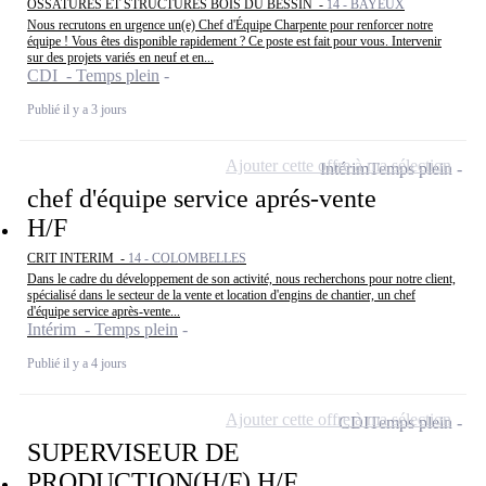
OSSATURES ET STRUCTURES BOIS DU BESSIN -
14 - BAYEUX
Nous recrutons en urgence un(e) Chef d'Équipe Charpente pour renforcer notre
équipe ! Vous êtes disponible rapidement ? Ce poste est fait pour vous. Intervenir
sur des projets variés en neuf et en...
CDI - Temps plein
Publié il y a 3 jours
Ajouter cette offre à ma sélection
Intérim
Temps plein
chef d'équipe service aprés-vente
H/F
CRIT INTERIM -
14 - COLOMBELLES
Dans le cadre du développement de son activité, nous recherchons pour notre client,
spécialisé dans le secteur de la vente et location d'engins de chantier, un chef
d'équipe service après-vente...
Intérim - Temps plein
Publié il y a 4 jours
Ajouter cette offre à ma sélection
CDI
Temps plein
SUPERVISEUR DE
PRODUCTION(H/F) H/F