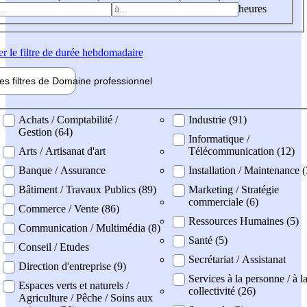
heures
er
le filtre de durée hebdomadaire
les filtres de
Domaine pro
fessionnel
ne professionel
Achats / Comptabilité /
Industrie (91)
Gestion (64)
Informatique /
Arts / Artisanat d'art
Télécommunication (12)
Banque / Assurance
Installation / Maintenance 
Bâtiment / Travaux Publics (89)
Marketing / Stratégie
commerciale (6)
Commerce / Vente (86)
Ressources Humaines (5)
Communication / Multimédia (8)
Santé (5)
Conseil / Etudes
Secrétariat / Assistanat
Direction d'entreprise (9)
Services à la personne / à l
Espaces verts et naturels /
collectivité (26)
Agriculture / Pêche / Soins aux