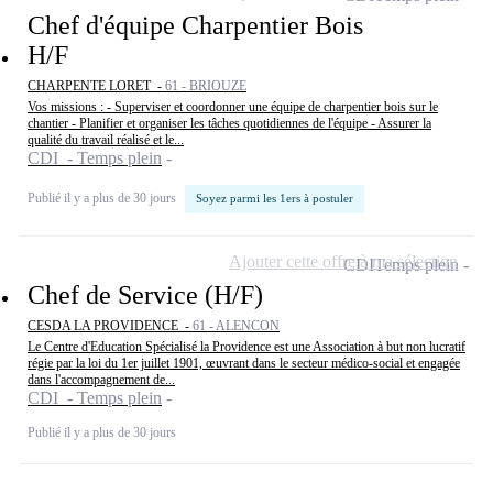
Chef d'équipe Charpentier Bois
H/F
CHARPENTE LORET -
61 - BRIOUZE
Vos missions : - Superviser et coordonner une équipe de charpentier bois sur le
chantier - Planifier et organiser les tâches quotidiennes de l'équipe - Assurer la
qualité du travail réalisé et le...
CDI - Temps plein
Publié il y a plus de 30 jours
Soyez parmi les 1ers à postuler
Ajouter cette offre à ma sélection
CDI
Temps plein
Chef de Service (H/F)
CESDA LA PROVIDENCE -
61 - ALENCON
Le Centre d'Education Spécialisé la Providence est une Association à but non lucratif
régie par la loi du 1er juillet 1901, œuvrant dans le secteur médico-social et engagée
dans l'accompagnement de...
CDI - Temps plein
Publié il y a plus de 30 jours