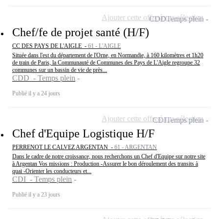
Ajouter cette offre à ma sélection
CDD
Temps plein
Chef/fe de projet santé (H/F)
CC DES PAYS DE L'AIGLE -
61 - L'AIGLE
Située dans l'est du département de l'Orne, en Normandie, à 160 kilomètres et 1h20
de train de Paris, la Communauté de Communes des Pays de L'Aigle regroupe 32
communes sur un bassin de vie de près...
CDD - Temps plein
Publié il y a 24 jours
Ajouter cette offre à ma sélection
CDI
Temps plein
Chef d'Equipe Logistique H/F
PERRENOT LE CALVEZ ARGENTAN -
61 - ARGENTAN
Dans le cadre de notre croissance, nous recherchons un Chef d'Equipe sur notre site
à Argentan Vos missions : Production -Assurer le bon déroulement des transits à
quai -Orienter les conducteurs et...
CDI - Temps plein
Publié il y a 23 jours