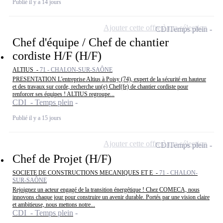
Publié il y a 14 jours
Ajouter cette offre à ma sélection
CDI
Temps plein
Chef d'équipe / Chef de chantier
cordiste H/F (H/F)
ALTIUS -
71 - CHALON-SUR-SAÔNE
PRESENTATION L'entreprise Altius à Poisy (74), expert de la sécurité en hauteur
et des travaux sur corde, recherche un(e) Chef(fe) de chantier cordiste pour
renforcer ses équipes ! ALTIUS regroupe...
CDI - Temps plein
Publié il y a 15 jours
Ajouter cette offre à ma sélection
CDI
Temps plein
Chef de Projet (H/F)
SOCIETE DE CONSTRUCTIONS MECANIQUES ET E -
71 - CHALON-
SUR-SAÔNE
Rejoignez un acteur engagé de la transition énergétique ! Chez COMECA, nous
innovons chaque jour pour construire un avenir durable. Portés par une vision claire
et ambitieuse, nous mettons notre...
CDI - Temps plein