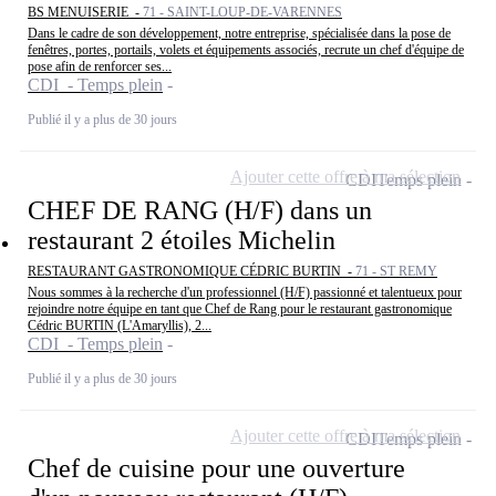
BS MENUISERIE -
71 - SAINT-LOUP-DE-VARENNES
Dans le cadre de son développement, notre entreprise, spécialisée dans la pose de
fenêtres, portes, portails, volets et équipements associés, recrute un chef d'équipe de
pose afin de renforcer ses...
CDI - Temps plein
Publié il y a plus de 30 jours
Ajouter cette offre à ma sélection
CDI
Temps plein
CHEF DE RANG (H/F) dans un
restaurant 2 étoiles Michelin
RESTAURANT GASTRONOMIQUE CÉDRIC BURTIN -
71 - ST REMY
Nous sommes à la recherche d'un professionnel (H/F) passionné et talentueux pour
rejoindre notre équipe en tant que Chef de Rang pour le restaurant gastronomique
Cédric BURTIN (L'Amaryllis), 2...
CDI - Temps plein
Publié il y a plus de 30 jours
Ajouter cette offre à ma sélection
CDI
Temps plein
Chef de cuisine pour une ouverture