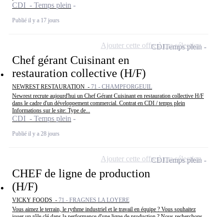
CDI - Temps plein
Publié il y a 17 jours
Ajouter cette offre à ma sélection
CDI
Temps plein
Chef gérant Cuisinant en
restauration collective (H/F)
NEWREST RESTAURATION -
71 - CHAMPFORGEUIL
Newrest recrute aujourd'hui un Chef Gérant Cuisinant en restauration collective H/F
dans le cadre d'un développement commercial. Contrat en CDI / temps plein
Informations sur le site: Type de...
CDI - Temps plein
Publié il y a 28 jours
Ajouter cette offre à ma sélection
CDI
Temps plein
CHEF de ligne de production
(H/F)
VICKY FOODS -
71 - FRAGNES LA LOYERE
Vous aimez le terrain, le rythme industriel et le travail en équipe ? Vous souhaitez
jouer un rôle clé dans la performance d'une ligne de production ? Nous recherchons