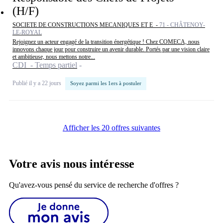
(H/F)
SOCIETE DE CONSTRUCTIONS MECANIQUES ET E -
71 - CHÂTENOY-
LE-ROYAL
Rejoignez un acteur engagé de la transition énergétique ! Chez COMECA, nous
innovons chaque jour pour construire un avenir durable. Portés par une vision claire
et ambitieuse, nous mettons notre...
CDI - Temps partiel
Publié il y a 22 jours
Soyez parmi les 1ers à postuler
Afficher les 20 offres suivantes
Votre avis nous intéresse
Qu'avez-vous pensé du service de recherche d'offres ?