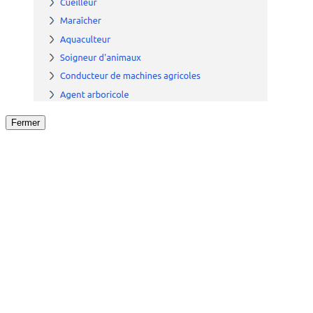
Fermer
Fermer
le détail de l'offre
/
Offre
sur
Offre précéden