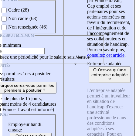
IFICATION
par France travail,
Cap emploi et ses
Cadre (28)
partenaires pour ses
actions concrètes en
Non cadre (68)
faveur du recrutement,
Non renseignée (46)
de l’intégration et de
l’accompagnement de
IRE BRUT MINIMUM
ses collaborateurs en
situation de handicap.
re minimum
Pour en savoir plus,
consultez cet article
.
ssez une périodicité pour le salaire saisi
Entreprise adaptée
NITÉS
Qu'est-ce qu'une
z parmi les 1ers à postuler
entreprise adaptée
résultats
?
urquoi serez-vous parmi les
L'entreprise adaptée
premiers à postuler ?
permet à un travailleur
es de plus de 15 jours,
en situation de
tant moins de 4 candidatures
handicap d'exercer
t France Travail est informé)
une activité
ICAP
professionnelle dans
des conditions
Employeur handi-
adaptées à ses
engagé
capacités. Pour en
Qu'est-ce qu'un