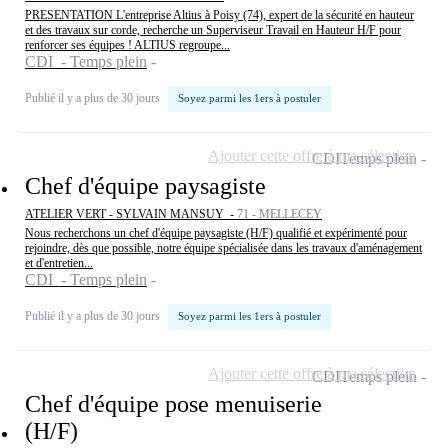
PRESENTATION L'entreprise Altius à Poisy (74), expert de la sécurité en hauteur
et des travaux sur corde, recherche un Superviseur Travail en Hauteur H/F pour
renforcer ses équipes ! ALTIUS regroupe...
CDI - Temps plein
Publié il y a plus de 30 jours
Soyez parmi les 1ers à postuler
Ajouter cette offre à ma sélection
CDI
Temps plein
Chef d'équipe paysagiste
ATELIER VERT - SYLVAIN MANSUY -
71 - MELLECEY
Nous recherchons un chef d'équipe paysagiste (H/F) qualifié et expérimenté pour
rejoindre, dès que possible, notre équipe spécialisée dans les travaux d'aménagement
et d'entretien...
CDI - Temps plein
Publié il y a plus de 30 jours
Soyez parmi les 1ers à postuler
Ajouter cette offre à ma sélection
CDI
Temps plein
Chef d'équipe pose menuiserie
(H/F)