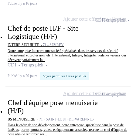
Publié il y a 16 jours
Ajouter cette offre à ma sélection
CDI
Temps plein
Chef de poste H/F - Site
Logistique (H/F)
INTERR SECURITE -
71 - SEVREY
Notre entreprise Interr est une société spécialisée dans les services de sécurité
international et professionnels. International, Intègre, Intégrité, voilà les valeurs qui
décrivent parfaitement la...
CDI - Temps plein
Publié il y a 20 jours
Soyez parmi les 1ers à postuler
Ajouter cette offre à ma sélection
CDI
Temps plein
Chef d'équipe pose menuiserie
(H/F)
BS MENUISERIE -
71 - SAINT-LOUP-DE-VARENNES
Dans le cadre de son développement, notre entreprise, spécialisée dans la pose de
fenêtres, portes, portails, volets et équipements associés, recrute un chef d'équipe de
pose afin de renforcer ses...