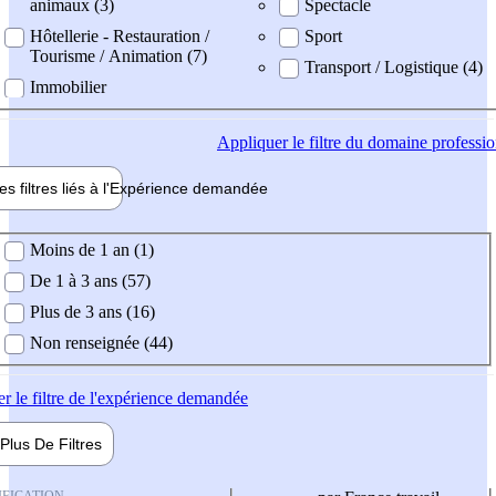
animaux (3)
Spectacle
Hôtellerie - Restauration /
Sport
Tourisme / Animation (7)
Transport / Logistique (4)
Immobilier
Appliquer
le filtre du domaine professi
es filtres liés à l'
Expérience
demandée
ience demandée
Moins de 1 an (1)
De 1 à 3 ans (57)
Plus de 3 ans (16)
Non renseignée (44)
er
le filtre de l'expérience demandée
Plus De
Filtres