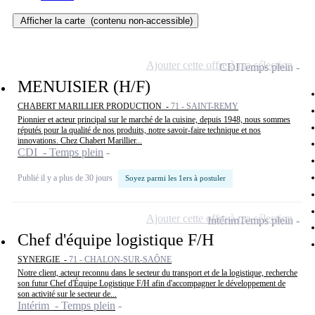
Afficher la carte
(contenu non-accessible)
Ajouter cette offre à ma sélection
CDI
Temps plein
MENUISIER (H/F)
CHABERT MARILLIER PRODUCTION -
71 - SAINT-REMY
Pionnier et acteur principal sur le marché de la cuisine, depuis 1948, nous sommes
réputés pour la qualité de nos produits, notre savoir-faire technique et nos
innovations. Chez Chabert Marillier...
CDI - Temps plein
Publié il y a plus de 30 jours
Soyez parmi les 1ers à postuler
Ajouter cette offre à ma sélection
Intérim
Temps plein
Chef d'équipe logistique F/H
SYNERGIE -
71 - CHALON-SUR-SAÔNE
Notre client, acteur reconnu dans le secteur du transport et de la logistique, recherche
son futur Chef d'Équipe Logistique F/H afin d'accompagner le développement de
son activité sur le secteur de...
Intérim - Temps plein