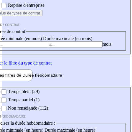
Reprise d'entreprise
plus
de types de contrat
 DE CONTRAT
ée de contrat
ée minimale (en mois)
Durée maximale (en mois)
mois
er
le filtre du type de contrat
les filtres de
Durée hebdo
madaire
 hebdomadaire
Temps plein (29)
Temps partiel (1)
Non renseignée (112)
 HEBDOMADAIRE
cisez la durée hebdomadaire :
ée minimale (en heure)
Durée maximale (en heure)