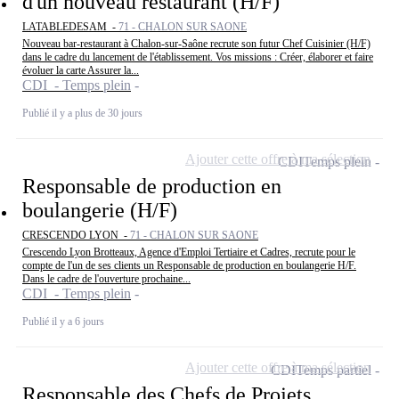
d'un nouveau restaurant (H/F)
LATABLEDESAM -
71 - CHALON SUR SAONE
Nouveau bar-restaurant à Chalon-sur-Saône recrute son futur Chef Cuisinier (H/F)
dans le cadre du lancement de l'établissement. Vos missions : Créer, élaborer et faire
évoluer la carte Assurer la...
CDI - Temps plein
Publié il y a plus de 30 jours
Ajouter cette offre à ma sélection
CDI
Temps plein
Responsable de production en
boulangerie (H/F)
CRESCENDO LYON -
71 - CHALON SUR SAONE
Crescendo Lyon Brotteaux, Agence d'Emploi Tertiaire et Cadres, recrute pour le
compte de l'un de ses clients un Responsable de production en boulangerie H/F.
Dans le cadre de l'ouverture prochaine...
CDI - Temps plein
Publié il y a 6 jours
Ajouter cette offre à ma sélection
CDI
Temps partiel
Responsable des Chefs de Projets