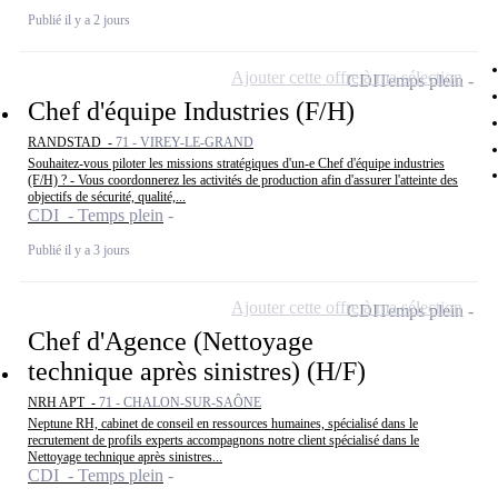
Publié il y a 2 jours
Ajouter cette offre à ma sélection
CDI
Temps plein
Chef d'équipe Industries (F/H)
RANDSTAD -
71 - VIREY-LE-GRAND
Souhaitez-vous piloter les missions stratégiques d'un-e Chef d'équipe industries
(F/H) ? - Vous coordonnerez les activités de production afin d'assurer l'atteinte des
objectifs de sécurité, qualité,...
CDI - Temps plein
Publié il y a 3 jours
Ajouter cette offre à ma sélection
CDI
Temps plein
Chef d'Agence (Nettoyage
technique après sinistres) (H/F)
NRH APT -
71 - CHALON-SUR-SAÔNE
Neptune RH, cabinet de conseil en ressources humaines, spécialisé dans le
recrutement de profils experts accompagnons notre client spécialisé dans le
Nettoyage technique après sinistres...
CDI - Temps plein