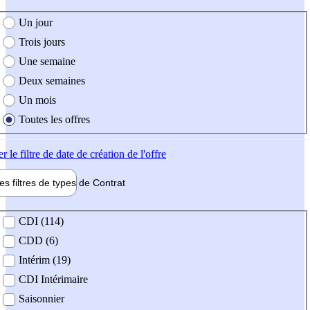
e création de l'offre
Un jour
Trois jours
Une semaine
Deux semaines
Un mois
Toutes les offres
er
le filtre de date de création de l'offre
les filtres de types de
Contrat
de contrat
CDI (114)
CDD (6)
Intérim (19)
CDI Intérimaire
Saisonnier