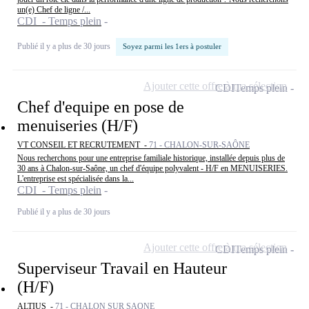
un(e) Chef de ligne /...
CDI - Temps plein
Publié il y a plus de 30 jours
Soyez parmi les 1ers à postuler
Ajouter cette offre à ma sélection
CDI
Temps plein
Chef d'equipe en pose de
menuiseries (H/F)
VT CONSEIL ET RECRUTEMENT -
71 - CHALON-SUR-SAÔNE
Nous recherchons pour une entreprise familiale historique, installée depuis plus de
30 ans à Chalon-sur-Saône, un chef d'équipe polyvalent - H/F en MENUISERIES.
L'entreprise est spécialisée dans la...
CDI - Temps plein
Publié il y a plus de 30 jours
Ajouter cette offre à ma sélection
CDI
Temps plein
Superviseur Travail en Hauteur
(H/F)
ALTIUS -
71 - CHALON SUR SAONE