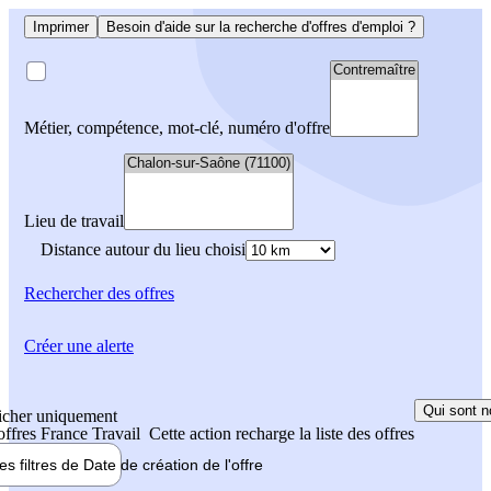
Imprimer
Besoin d'aide sur la recherche d'offres d'emploi ?
Métier, compétence, mot-clé, numéro d'offre
Lieu de travail
Distance autour du lieu choisi
Rechercher
des offres
Créer une alerte
Qui sont n
icher uniquement
 offres France Travail
Cette action recharge la liste des offres
les filtres de
Date de création
de l'offre