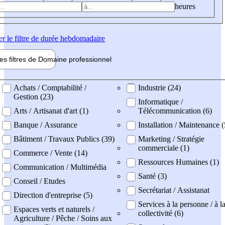
heures
er
le filtre de durée hebdomadaire
les filtres de
Domaine pro
fessionnel
ne professionel
Achats / Comptabilité /
Industrie (24)
Gestion (23)
Informatique /
Arts / Artisanat d'art (1)
Télécommunication (6)
Banque / Assurance
Installation / Maintenance (
Bâtiment / Travaux Publics (39)
Marketing / Stratégie
commerciale (1)
Commerce / Vente (14)
Ressources Humaines (1)
Communication / Multimédia
Santé (3)
Conseil / Etudes
Secrétariat / Assistanat
Direction d'entreprise (5)
Services à la personne / à l
Espaces verts et naturels /
collectivité (6)
Agriculture / Pêche / Soins aux