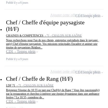
Publié il y a 6 jours
Ajouter cette offre à ma sélection
CDI
Temps plein
Chef / Cheffe d'équipe paysagiste
(H/F)
GRAINES & COMPETENCES -
71 - CHALON-SUR-SAÔNE
Nous recherchons pour l'un de nos clients, entreprise spécialisée dans le paysage ,
un(e) Chef d'équipe paysagiste. Vos missions principales Encadrer et animer une
équipe de paysagistes Réaliser...
CDI - Temps plein
Publié il y a 9 jours
Ajouter cette offre à ma sélection
CDI
Temps plein
Chef / Cheffe de Rang (H/F)
LDF 71 -
71 - CHALON-SUR-SAÔNE
Rejoignez l'équipe du 10.55 en tant que Chef(fe) de Rang ! Vous êtes passionné(e)
par la restauration et cherchez à intégrer une équipe dynamique dans une ambiance
festive ? Le 10.55, complexe de...
CDI - Temps plein