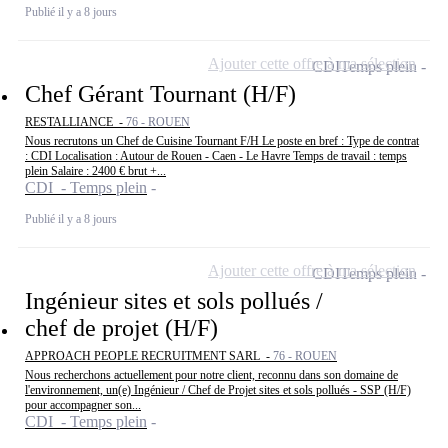
Publié il y a 8 jours
Ajouter cette offre à ma sélection
CDI
Temps plein
Chef Gérant Tournant (H/F)
RESTALLIANCE -
76 - ROUEN
Nous recrutons un Chef de Cuisine Tournant F/H Le poste en bref : Type de contrat
: CDI Localisation : Autour de Rouen - Caen - Le Havre Temps de travail : temps
plein Salaire : 2400 € brut +...
CDI - Temps plein
Publié il y a 8 jours
Ajouter cette offre à ma sélection
CDI
Temps plein
Ingénieur sites et sols pollués /
chef de projet (H/F)
APPROACH PEOPLE RECRUITMENT SARL -
76 - ROUEN
Nous recherchons actuellement pour notre client, reconnu dans son domaine de
l'environnement, un(e) Ingénieur / Chef de Projet sites et sols pollués - SSP (H/F)
pour accompagner son...
CDI - Temps plein