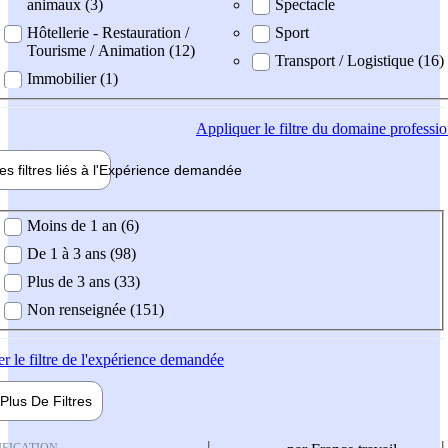
animaux (3)
Spectacle
Hôtellerie - Restauration /
Sport
Tourisme / Animation (12)
Transport / Logistique (16)
Immobilier (1)
Appliquer
le filtre du domaine professi
es filtres liés à l'
Expérience
demandée
ience demandée
Moins de 1 an (6)
De 1 à 3 ans (98)
Plus de 3 ans (33)
Non renseignée (151)
er
le filtre de l'expérience demandée
Plus De
Filtres