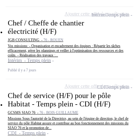
Ajouter cette offre à ma sélection
Intérim
Temps plein
Chef / Cheffe de chantier
électricité (H/F)
JGB CONSULTING -
76 - ROUEN
Vos missions: - Organisation et encadrement des équipes : Répartir les tâches
efficacement, gérer les plannings et veiller à l'optimisation des ressources et des
coûts. - Réalisation des travaux :...
Intérim - Temps plein
Publié il y a 7 jours
Ajouter cette offre à ma sélection
CDI
Temps plein
Chef de service (H/F) pour le pôle
Habitat - Temps plein - CDI (H/F)
GCSMS SIAO 76 -
76 - BOIS GUILLAUME
Missions Sous l'autorité de la Directrice, au sein de l'équipe de direction, le chef de
service du pôle Habitat assure et contribue au bon fonctionnement des missions du
SIAO 76 et la promotion de...
CDI - Temps plein