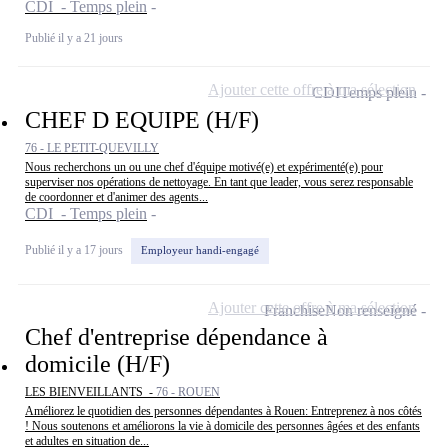
CDI - Temps plein
Publié il y a 21 jours
Ajouter cette offre à ma sélection
CDI
Temps plein
CHEF D EQUIPE (H/F)
76 - LE PETIT-QUEVILLY
Nous recherchons un ou une chef d'équipe motivé(e) et expérimenté(e) pour
superviser nos opérations de nettoyage. En tant que leader, vous serez responsable
de coordonner et d'animer des agents...
CDI - Temps plein
Publié il y a 17 jours
Employeur handi-engagé
Ajouter cette offre à ma sélection
Franchise
Non renseigné
Chef d'entreprise dépendance à
domicile (H/F)
LES BIENVEILLANTS -
76 - ROUEN
Améliorez le quotidien des personnes dépendantes à Rouen: Entreprenez à nos côtés
! Nous soutenons et améliorons la vie à domicile des personnes âgées et des enfants
et adultes en situation de...