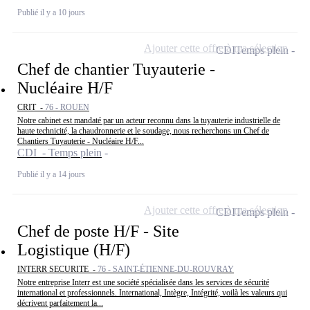
Publié il y a 10 jours
Ajouter cette offre à ma sélection
CDI
Temps plein
Chef de chantier Tuyauterie -
Nucléaire H/F
CRIT -
76 - ROUEN
Notre cabinet est mandaté par un acteur reconnu dans la tuyauterie industrielle de
haute technicité, la chaudronnerie et le soudage, nous recherchons un Chef de
Chantiers Tuyauterie - Nucléaire H/F...
CDI - Temps plein
Publié il y a 14 jours
Ajouter cette offre à ma sélection
CDI
Temps plein
Chef de poste H/F - Site
Logistique (H/F)
INTERR SECURITE -
76 - SAINT-ÉTIENNE-DU-ROUVRAY
Notre entreprise Interr est une société spécialisée dans les services de sécurité
international et professionnels. International, Intègre, Intégrité, voilà les valeurs qui
décrivent parfaitement la...