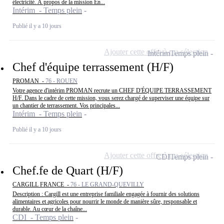
électricité. À propos de la mission En...
Intérim - Temps plein
Publié il y a 10 jours
Ajouter cette offre à ma sélection
Intérim
Temps plein
Chef d'équipe terrassement (H/F)
PROMAN -
76 - ROUEN
Votre agence d'intérim PROMAN recrute un CHEF D'ÉQUIPE TERRASSEMENT
H/F. Dans le cadre de cette mission, vous serez chargé de superviser une équipe sur
un chantier de terrassement. Vos principales...
Intérim - Temps plein
Publié il y a 10 jours
Ajouter cette offre à ma sélection
CDI
Temps plein
Chef.fe de Quart (H/F)
CARGILL FRANCE -
76 - LE GRAND-QUEVILLY
Description : Cargill est une entreprise familiale engagée à fournir des solutions
alimentaires et agricoles pour nourrir le monde de manière sûre, responsable et
durable. Au cœur de la chaîne...
CDI - Temps plein