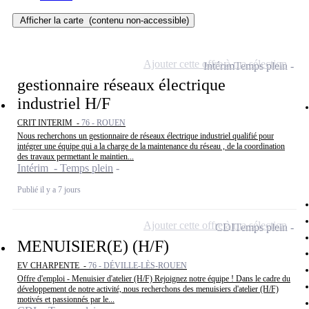
Afficher la carte
(contenu non-accessible)
Ajouter cette offre à ma sélection
Intérim
Temps plein
gestionnaire réseaux électrique
industriel H/F
CRIT INTERIM -
76 - ROUEN
Nous recherchons un gestionnaire de réseaux électrique industriel qualifié pour
intégrer une équipe qui a la charge de la maintenance du réseau , de la coordination
des travaux permettant le maintien...
Intérim - Temps plein
Publié il y a 7 jours
Ajouter cette offre à ma sélection
CDI
Temps plein
MENUISIER(E) (H/F)
EV CHARPENTE -
76 - DÉVILLE-LÈS-ROUEN
Offre d'emploi - Menuisier d'atelier (H/F) Rejoignez notre équipe ! Dans le cadre du
développement de notre activité, nous recherchons des menuisiers d'atelier (H/F)
motivés et passionnés par le...