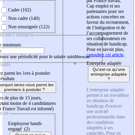
IFICATION
par France travail,
Cap emploi et ses
Cadre (102)
partenaires pour ses
actions concrètes en
Non cadre (140)
faveur du recrutement,
Non renseignée (122)
de l’intégration et de
l’accompagnement de
IRE BRUT MINIMUM
ses collaborateurs en
situation de handicap.
re minimum
Pour en savoir plus,
consultez cet article
.
ssez une périodicité pour le salaire saisi
Entreprise adaptée
NITÉS
Qu'est-ce qu'une
z parmi les 1ers à postuler
entreprise adaptée
résultats
?
urquoi serez-vous parmi les
L'entreprise adaptée
premiers à postuler ?
permet à un travailleur
es de plus de 15 jours,
en situation de
tant moins de 4 candidatures
handicap d'exercer
t France Travail est informé)
une activité
ICAP
professionnelle dans
des conditions
Employeur handi-
adaptées à ses
engagé (2)
capacités. Pour en
Qu'est-ce qu'un