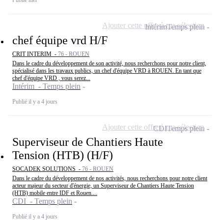
Ajouter cette offre à ma sélection
Intérim
Temps plein
chef équipe vrd H/F
CRIT INTERIM -
76 - ROUEN
Dans le cadre du développement de son activité, nous recherchons pour notre client,
spécialisé dans les travaux publics, un chef d'équipe VRD à ROUEN. En tant que
chef d'équipe VRD , vous serez...
Intérim - Temps plein
Publié il y a 4 jours
Ajouter cette offre à ma sélection
CDI
Temps plein
Superviseur de Chantiers Haute
Tension (HTB) (H/F)
SOCADEK SOLUTIONS -
76 - ROUEN
Dans le cadre du développement de nos activités, nous recherchons pour notre client
acteur majeur du secteur d'énergie, un Superviseur de Chantiers Haute Tension
(HTB) mobile entre IDF et Rouen....
CDI - Temps plein
Publié il y a 4 jours