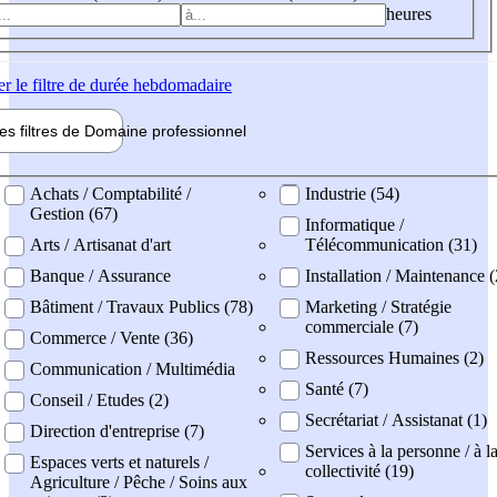
heures
er
le filtre de durée hebdomadaire
les filtres de
Domaine pro
fessionnel
ne professionel
Achats / Comptabilité /
Industrie (54)
Gestion (67)
Informatique /
Arts / Artisanat d'art
Télécommunication (31)
Banque / Assurance
Installation / Maintenance 
Bâtiment / Travaux Publics (78)
Marketing / Stratégie
commerciale (7)
Commerce / Vente (36)
Ressources Humaines (2)
Communication / Multimédia
Santé (7)
Conseil / Etudes (2)
Secrétariat / Assistanat (1)
Direction d'entreprise (7)
Services à la personne / à l
Espaces verts et naturels /
collectivité (19)
Agriculture / Pêche / Soins aux