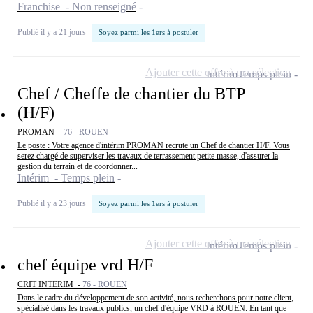
Franchise - Non renseigné
Publié il y a 21 jours
Soyez parmi les 1ers à postuler
Ajouter cette offre à ma sélection
Intérim
Temps plein
Chef / Cheffe de chantier du BTP
(H/F)
PROMAN -
76 - ROUEN
Le poste : Votre agence d'intérim PROMAN recrute un Chef de chantier H/F. Vous
serez chargé de superviser les travaux de terrassement petite masse, d'assurer la
gestion du terrain et de coordonner...
Intérim - Temps plein
Publié il y a 23 jours
Soyez parmi les 1ers à postuler
Ajouter cette offre à ma sélection
Intérim
Temps plein
chef équipe vrd H/F
CRIT INTERIM -
76 - ROUEN
Dans le cadre du développement de son activité, nous recherchons pour notre client,
spécialisé dans les travaux publics, un chef d'équipe VRD à ROUEN. En tant que