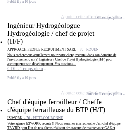
Publié il y a 10 jours
Ajouter cette offre à ma sélection
CDI
Temps plein
Ingénieur Hydrogéologue -
Hydrogéologie / chef de projet
(H/F)
APPROACH PEOPLE RECRUITMENT SARL -
76 - ROUEN
Nous recherchons actuellement pour notre client, reconnu dans son domaine de
l'environnement, un(e) Ingénieur / Chef de Projet Hydrogéologie (H/F) pour
accompagner son développement. Vos missions...
CDI - Temps plein
Publié il y a 10 jours
Ajouter cette offre à ma sélection
Intérim
Temps plein
Chef d'équipe ferrailleur / Cheffe
d'équipe ferrailleuse du BTP (H/F)
IZIWORK -
76 - PETIT-COURONNE
Votre agence IZIWORK recrute !! Nous sommes à la recherche d'un chef d'équipe
TP/VRD pour l'un de nos clients réalisant des travaux de maintenance GAZ et