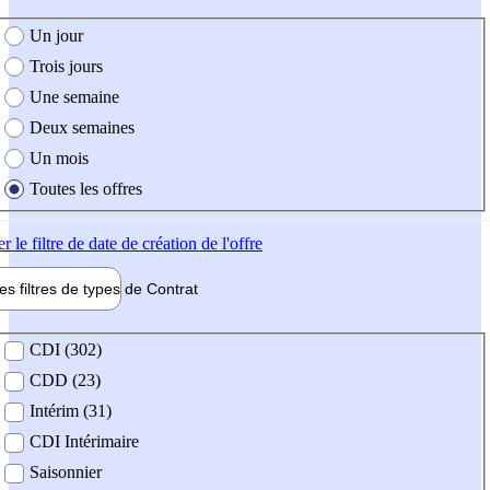
e création de l'offre
Un jour
Trois jours
Une semaine
Deux semaines
Un mois
Toutes les offres
er
le filtre de date de création de l'offre
les filtres de types de
Contrat
de contrat
CDI (302)
CDD (23)
Intérim (31)
CDI Intérimaire
Saisonnier