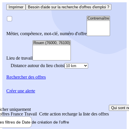
Imprimer
Besoin d'aide sur la recherche d'offres d'emploi ?
Métier, compétence, mot-clé, numéro d'offre
Lieu de travail
Distance autour du lieu choisi
Rechercher
des offres
Créer une alerte
Qui sont n
icher uniquement
 offres France Travail
Cette action recharge la liste des offres
les filtres de
Date de création
de l'offre