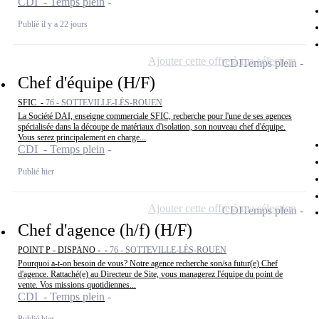
CDI - Temps plein
Publié il y a 22 jours
Ajouter cette offre à ma sélection
CDI
Temps plein
Chef d'équipe (H/F)
SFIC -
76 - SOTTEVILLE-LÈS-ROUEN
La Société DAI, enseigne commerciale SFIC, recherche pour l'une de ses agences
spécialisée dans la découpe de matériaux d'isolation, son nouveau chef d'équipe.
Vous serez principalement en charge...
CDI - Temps plein
Publié hier
Ajouter cette offre à ma sélection
CDI
Temps plein
Chef d'agence (h/f) (H/F)
POINT P - DISPANO - -
76 - SOTTEVILLE-LÈS-ROUEN
Pourquoi a-t-on besoin de vous? Notre agence recherche son/sa futur(e) Chef
d'agence. Rattaché(e) au Directeur de Site, vous managerez l'équipe du point de
vente. Vos missions quotidiennes...
CDI - Temps plein
Publié hier