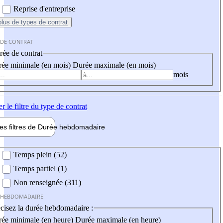
Reprise d'entreprise
plus
de types de contrat
 DE CONTRAT
ée de contrat
ée minimale (en mois)
Durée maximale (en mois)
mois
er
le filtre du type de contrat
les filtres de
Durée hebdo
madaire
 hebdomadaire
Temps plein (52)
Temps partiel (1)
Non renseignée (311)
 HEBDOMADAIRE
cisez la durée hebdomadaire :
ée minimale (en heure)
Durée maximale (en heure)