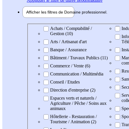
Appliquer
le filtre de durée hebdomadaire
Afficher les filtres de
Domaine pro
fessionnel
Domaine professionel
Achats / Comptabilité /
Indu
Gestion (10)
Info
Arts / Artisanat d'art
Tél
Banque / Assurance
Inst
Bâtiment / Travaux Publics (11)
Mark
com
Commerce / Vente (6)
Res
Communication / Multimédia
San
Conseil / Etudes
Secr
Direction d'entreprise (2)
Serv
Espaces verts et naturels /
coll
Agriculture / Pêche / Soins aux
animaux
Spe
Hôtellerie - Restauration /
Spo
Tourisme / Animation (2)
Tran