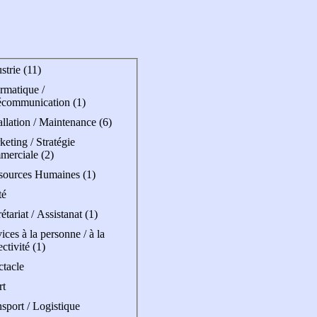
strie (11)
rmatique /
écommunication (1)
allation / Maintenance (6)
eting / Stratégie
merciale (2)
sources Humaines (1)
té
étariat / Assistanat (1)
ices à la personne / à la
ectivité (1)
ctacle
rt
sport / Logistique