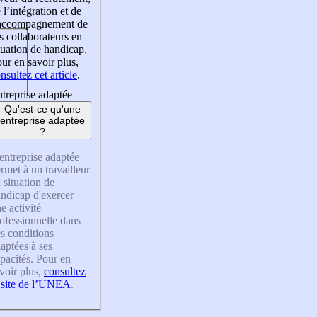
 l’intégration et de
’accompagnement de
s collaborateurs en
tuation de handicap.
ur en savoir plus,
nsultez cet article
.
treprise adaptée
Qu'est-ce qu'une
entreprise adaptée
?
entreprise adaptée
rmet à un travailleur
 situation de
ndicap d'exercer
e activité
ofessionnelle dans
s conditions
aptées à ses
pacités. Pour en
voir plus,
consultez
 site de l’UNEA
.