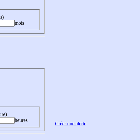
s)
mois
ure)
heures
Créer une alerte