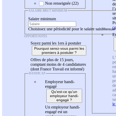
Non renseignée (22)
de
l
SALAIRE BRUT MINIMUM
se
si
Salaire minimum
Po
co
Choisissez une périodicité pour le salaire saisi
En
OPPORTUNITÉS
Soyez parmi les 1ers à postuler
Pourquoi serez-vous parmi les
premiers à postuler ?
L'
Offres de plus de 15 jours,
pe
comptant moins de 4 candidatures
en
(dont France Travail est informé)
ha
HANDICAP
un
pr
Employeur handi-
de
engagé
ad
Qu'est-ce qu'un
ca
employeur handi-
sa
engagé ?
le
Un employeur handi-
engagé est un