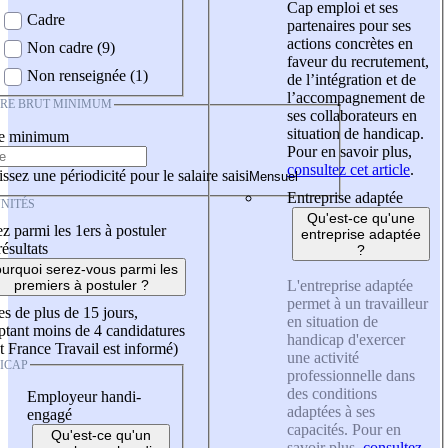
Cap emploi et ses
Cadre
partenaires pour ses
actions concrètes en
Non cadre (9)
faveur du recrutement,
Non renseignée (1)
de l’intégration et de
l’accompagnement de
IRE BRUT MINIMUM
ses collaborateurs en
situation de handicap.
re minimum
Pour en savoir plus,
consultez cet article
.
ssez une périodicité pour le salaire saisi
Entreprise adaptée
NITÉS
Qu'est-ce qu'une
z parmi les 1ers à postuler
entreprise adaptée
résultats
?
urquoi serez-vous parmi les
L'entreprise adaptée
premiers à postuler ?
permet à un travailleur
es de plus de 15 jours,
en situation de
tant moins de 4 candidatures
handicap d'exercer
t France Travail est informé)
une activité
ICAP
professionnelle dans
des conditions
Employeur handi-
adaptées à ses
engagé
capacités. Pour en
Qu'est-ce qu'un
savoir plus,
consultez