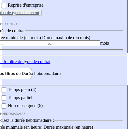
Reprise d'entreprise
plus
de types de contrat
 DE CONTRAT
ée de contrat
ée minimale (en mois)
Durée maximale (en mois)
mois
er
le filtre du type de contrat
les filtres de
Durée hebdo
madaire
 hebdomadaire
Temps plein (4)
Temps partiel
Non renseignée (6)
 HEBDOMADAIRE
cisez la durée hebdomadaire :
ée minimale (en heure)
Durée maximale (en heure)