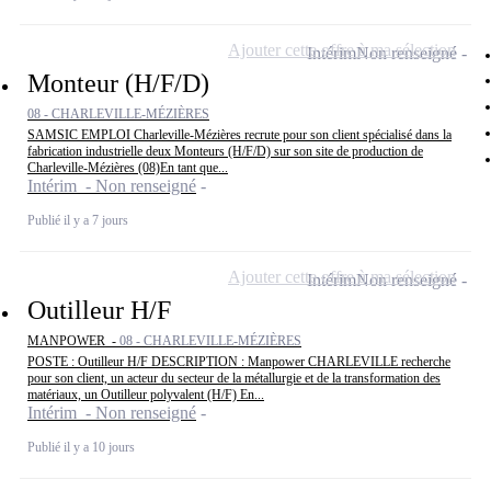
Ajouter cette offre à ma sélection
Intérim
Non renseigné
Monteur (H/F/D)
08 - CHARLEVILLE-MÉZIÈRES
SAMSIC EMPLOI Charleville-Mézières recrute pour son client spécialisé dans la
fabrication industrielle deux Monteurs (H/F/D) sur son site de production de
Charleville-Mézières (08)En tant que...
Intérim - Non renseigné
Publié il y a 7 jours
Ajouter cette offre à ma sélection
Intérim
Non renseigné
Outilleur H/F
MANPOWER -
08 - CHARLEVILLE-MÉZIÈRES
POSTE : Outilleur H/F DESCRIPTION : Manpower CHARLEVILLE recherche
pour son client, un acteur du secteur de la métallurgie et de la transformation des
matériaux, un Outilleur polyvalent (H/F) En...
Intérim - Non renseigné
Publié il y a 10 jours