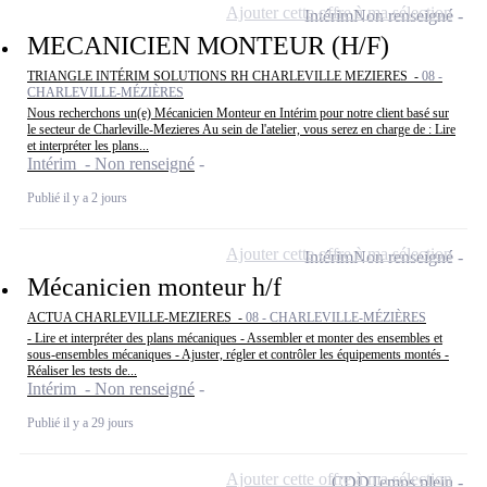
Ajouter cette offre à ma sélection
Intérim
Non renseigné
MECANICIEN MONTEUR (H/F)
TRIANGLE INTÉRIM SOLUTIONS RH CHARLEVILLE MEZIERES -
08 -
CHARLEVILLE-MÉZIÈRES
Nous recherchons un(e) Mécanicien Monteur en Intérim pour notre client basé sur
le secteur de Charleville-Mezieres Au sein de l'atelier, vous serez en charge de : Lire
et interpréter les plans...
Intérim - Non renseigné
Publié il y a 2 jours
Ajouter cette offre à ma sélection
Intérim
Non renseigné
Mécanicien monteur h/f
ACTUA CHARLEVILLE-MEZIERES -
08 - CHARLEVILLE-MÉZIÈRES
- Lire et interpréter des plans mécaniques - Assembler et monter des ensembles et
sous-ensembles mécaniques - Ajuster, régler et contrôler les équipements montés -
Réaliser les tests de...
Intérim - Non renseigné
Publié il y a 29 jours
Ajouter cette offre à ma sélection
CDD
Temps plein