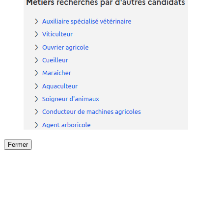
Fermer
Fermer
le détail de l'offre
/
Offre
sur
Offre précéden