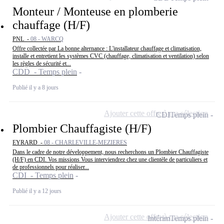
Monteur / Monteuse en plomberie
chauffage (H/F)
PNL -
08 - WARCQ
Offre collectée par La bonne alternance : L'installateur chauffage et climatisation,
installe et entretient les systèmes CVC (chauffage, climatisation et ventilation) selon
les règles de sécurité et...
CDD - Temps plein
Publié il y a 8 jours
Ajouter cette offre à ma sélection
CDI
Temps plein
Plombier Chauffagiste (H/F)
EYRARD -
08 - CHARLEVILLE-MEZIERES
Dans le cadre de notre développement, nous recherchons un Plombier Chauffagiste
(H/F) en CDI. Vos missions Vous interviendrez chez une clientèle de particuliers et
de professionnels pour réaliser...
CDI - Temps plein
Publié il y a 12 jours
Ajouter cette offre à ma sélection
Intérim
Temps plein