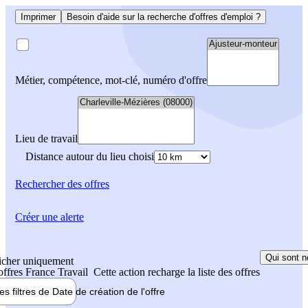
Imprimer
Besoin d'aide sur la recherche d'offres d'emploi ?
Métier, compétence, mot-clé, numéro d'offre
Lieu de travail
Distance autour du lieu choisi
Rechercher
des offres
Créer une alerte
Qui sont n
icher uniquement
 offres France Travail
Cette action recharge la liste des offres
les filtres de
Date de création
de l'offre