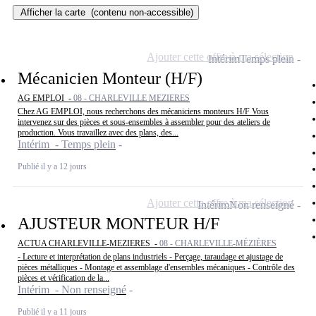
Afficher la carte
(contenu non-accessible)
Ajouter cette offre à ma sélection
Intérim
Temps plein
Mécanicien Monteur (H/F)
AG EMPLOI -
08 - CHARLEVILLE MEZIERES
Chez AG EMPLOI, nous recherchons des mécaniciens monteurs H/F Vous
intervenez sur des pièces et sous-ensembles à assembler pour des ateliers de
production. Vous travaillez avec des plans, des...
Intérim - Temps plein
Publié il y a 12 jours
Ajouter cette offre à ma sélection
Intérim
Non renseigné
AJUSTEUR MONTEUR H/F
ACTUA CHARLEVILLE-MEZIERES -
08 - CHARLEVILLE-MÉZIÈRES
- Lecture et interprétation de plans industriels - Perçage, taraudage et ajustage de
pièces métalliques - Montage et assemblage d'ensembles mécaniques - Contrôle des
pièces et vérification de la...
Intérim - Non renseigné
Publié il y a 11 jours