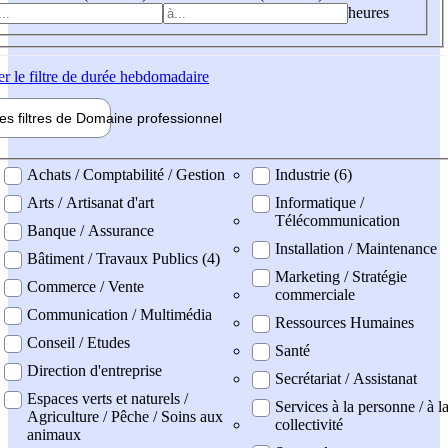
heures
er
le filtre de durée hebdomadaire
les filtres de
Domaine pro
fessionnel
ne professionel
Achats / Comptabilité / Gestion
Industrie (6)
Arts / Artisanat d'art
Informatique /
Télécommunication
Banque / Assurance
Installation / Maintenance
Bâtiment / Travaux Publics (4)
Marketing / Stratégie
Commerce / Vente
commerciale
Communication / Multimédia
Ressources Humaines
Conseil / Etudes
Santé
Direction d'entreprise
Secrétariat / Assistanat
Espaces verts et naturels /
Services à la personne / à l
Agriculture / Pêche / Soins aux
collectivité
animaux