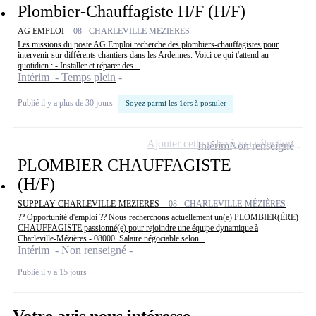
Plombier-Chauffagiste H/F (H/F)
AG EMPLOI -
08 - CHARLEVILLE MEZIERES
Les missions du poste AG Emploi recherche des plombiers-chauffagistes pour
intervenir sur différents chantiers dans les Ardennes. Voici ce qui t'attend au
quotidien : - Installer et réparer des...
Intérim - Temps plein
Publié il y a plus de 30 jours
Soyez parmi les 1ers à postuler
Ajouter cette offre à ma sélection
Intérim
Non renseigné
PLOMBIER CHAUFFAGISTE
(H/F)
SUPPLAY CHARLEVILLE-MEZIERES -
08 - CHARLEVILLE-MÉZIÈRES
?? Opportunité d'emploi ?? Nous recherchons actuellement un(e) PLOMBIER(ÈRE)
CHAUFFAGISTE passionné(e) pour rejoindre une équipe dynamique à
Charleville-Mézières - 08000. Salaire négociable selon...
Intérim - Non renseigné
Publié il y a 15 jours
Votre avis nous intéresse