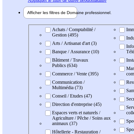
Appliquer
le filtre de durée hebdomadaire
Afficher les filtres de
Domaine pro
fessionnel
Domaine professionel
Achats / Comptabilité /
Imm
Gestion (495)
Indu
Arts / Artisanat d'art (3)
Info
Banque / Assurance (10)
Tél
Bâtiment / Travaux
Inst
Publics (634)
Mark
Commerce / Vente (395)
com
Communication /
Res
Multimédia (73)
Sant
Conseil / Etudes (47)
Secr
Direction d'entreprise (45)
Serv
Espaces verts et naturels /
coll
Agriculture / Pêche / Soins aux
Spec
animaux (37)
Spo
Hôtellerie - Restauration /