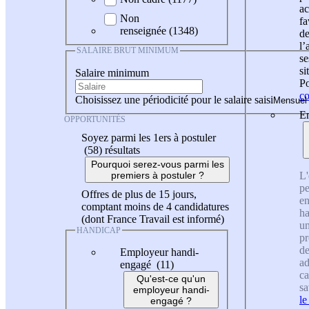
ac
Non
fa
renseignée (1348)
de
l
SALAIRE BRUT MINIMUM
se
si
Salaire minimum
Po
co
Choisissez une périodicité pour le salaire saisi
En
OPPORTUNITÉS
Soyez parmi les 1ers à postuler
(58)
résultats
Pourquoi serez-vous parmi les
L'
premiers à postuler ?
pe
Offres de plus de 15 jours,
en
comptant moins de 4 candidatures
ha
(dont France Travail est informé)
un
HANDICAP
pr
de
Employeur handi-
ad
engagé (11)
ca
Qu'est-ce qu'un
sa
employeur handi-
le
engagé ?