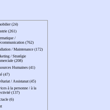
obilier (24)
strie (261)
rmatique /
écommunication (762)
allation / Maintenance (172)
eting / Stratégie
merciale (208)
sources Humaines (41)
é (47)
étariat / Assistanat (45)
ices à la personne / à la
ectivité (137)
tacle (6)
rt