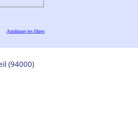
Appliquer
les filtres
il (94000)