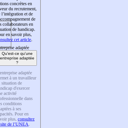
tions concrètes en
veur du recrutement,
 l’intégration et de
’accompagnement de
s collaborateurs en
tuation de handicap.
ur en savoir plus,
nsultez cet article
.
treprise adaptée
Qu'est-ce qu'une
entreprise adaptée
?
entreprise adaptée
rmet à un travailleur
 situation de
ndicap d'exercer
e activité
ofessionnelle dans
s conditions
aptées à ses
pacités. Pour en
voir plus,
consultez
 site de l’UNEA
.