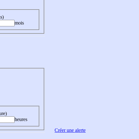
s)
mois
ure)
heures
Créer une alerte