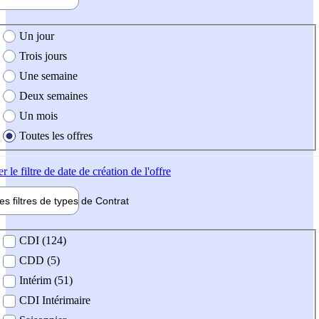
e création de l'offre
Un jour
Trois jours
Une semaine
Deux semaines
Un mois
Toutes les offres
er
le filtre de date de création de l'offre
les filtres de types de
Contrat
de contrat
CDI (124)
CDD (5)
Intérim (51)
CDI Intérimaire