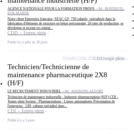
maintenance industrielle (H/F)
AGENCE NATIONALE POUR LA FORMATION PROFE -
94 - BONNEUIL-
SUR-MARNE
Notre client Entreprise française, SEAC GF, 750 salariés, spécialisée dans la
fabrication d'éléments de structure en béton précontraint, 26 sites de production, se
développe et recrute en contrat...
CDD - Temps plein
Publié il y a plus de 30 jours
Ajouter cette offre à ma sélection
CDI
Temps plein
Technicien/Technicienne de
maintenance pharmaceutique 2X8
(H/F)
LE RECRUTEMENT INDUSTRIEL -
94 - MAISONS-ALFORT
Technicien de maintenance industrielle - Industrie pharmaceutique (H/F) CDI -
Temps plein Secteur : Pharmaceutique - Lignes automatisées Présentation de
l'entreprise : LRI, cabinet spécialisé dans...
CDI - Temps plein
Publié il y a 5 jours