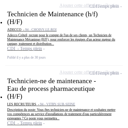
Ajouter cette offre à ma sélection
CDI
Temps plein
Technicien de Maintenance (h/f)
(H/F)
ADECCO -
94 - CHOISY-LE-ROI
Adecco Créteil, recrute pour le compte de l'un de ses clients, un Technicien de
Maintenance Mécanique (H/F), pour renforcer les équipes d'un acteur majeur du
captage, traitement et distribution...
CDI - Temps plein
Publié il y a plus de 30 jours
Ajouter cette offre à ma sélection
CDI
Temps plein
Technicien-ne de maintenance -
Eau de process pharmaceutique
(H/F)
LES RECRUTEURS -
94 - VITRY-SUR-SEINE
Description du poste: Vous êtes technicien-ne de maintenance et souhaitez mettre
vos compétences au service d'installations de traitement d'eau particulièrement
exigeantes ? Ce poste vous permettra...
CDI - Temps plein