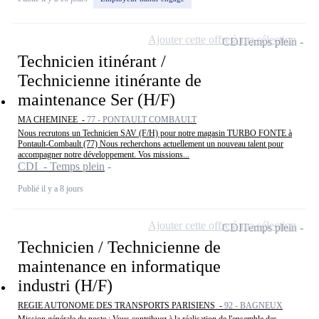
Ajouter cette offre à ma sélection
CDI
Temps plein
Technicien itinérant /
Technicienne itinérante de
maintenance Ser (H/F)
MA CHEMINEE -
77 - PONTAULT COMBAULT
Nous recrutons un Technicien SAV (F/H) pour notre magasin TURBO FONTE à
Pontault-Combault (77) Nous recherchons actuellement un nouveau talent pour
accompagner notre développement. Vos missions...
CDI - Temps plein
Publié il y a 8 jours
Ajouter cette offre à ma sélection
CDI
Temps plein
Technicien / Technicienne de
maintenance en informatique
industri (H/F)
REGIE AUTONOME DES TRANSPORTS PARISIENS -
92 - BAGNEUX
Mission générale du poste : Vous contribuez à la réalisation de l'ensemble des