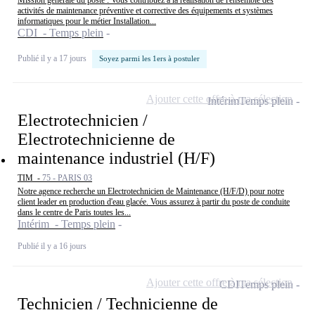
activités de maintenance préventive et corrective des équipements et systèmes
informatiques pour le métier Installation...
CDI - Temps plein
Publié il y a 17 jours
Soyez parmi les 1ers à postuler
Ajouter cette offre à ma sélection
Intérim
Temps plein
Electrotechnicien /
Electrotechnicienne de
maintenance industriel (H/F)
TIM -
75 - PARIS 03
Notre agence recherche un Electrotechnicien de Maintenance (H/F/D) pour notre
client leader en production d'eau glacée. Vous assurez à partir du poste de conduite
dans le centre de Paris toutes les...
Intérim - Temps plein
Publié il y a 16 jours
Ajouter cette offre à ma sélection
CDI
Temps plein
Technicien / Technicienne de