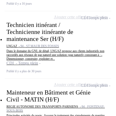
Publié il y a 16 jours
Ajouter cette offre à ma sélection
CDI
Temps plein
Technicien itinérant /
Technicienne itinérante de
maintenance Ser (H/F)
LNGAZ -
94 - ST MAUR DES FOSSES
Dans le domaine du GNL de détail, LNGAZ propose aux clients industriels non
raccordés aux réseaux de gaz naturel une solution «gaz naturel» consistant à : -
Dimensionner, construire, exploiter et...
CDI - Temps plein
Publié il y a plus de 30 jours
Ajouter cette offre à ma sélection
CDI
Temps plein
Mainteneur en Bâtiment et Génie
Civil - MATIN (H/F)
REGIE AUTONOME DES TRANSPORTS PARISIENS -
94 - FONTENAY-
SOUS-BOIS
Principales activités du poste : Assurer le traitement des signalements de manière