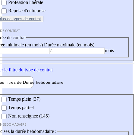
Profession libérale
Reprise d'entreprise
plus
de types de contrat
 DE CONTRAT
ée de contrat
ée minimale (en mois)
Durée maximale (en mois)
mois
er
le filtre du type de contrat
les filtres de
Durée hebdo
madaire
 hebdomadaire
Temps plein (37)
Temps partiel
Non renseignée (145)
 HEBDOMADAIRE
cisez la durée hebdomadaire :