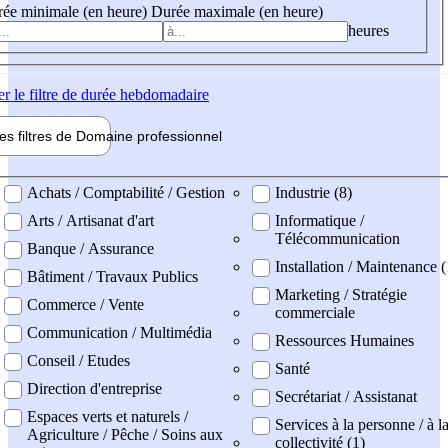
ée minimale (en heure)
Durée maximale (en heure)
heures
er
le filtre de durée hebdomadaire
les filtres de
Domaine pro
fessionnel
ne professionel
Achats / Comptabilité / Gestion
Industrie (8)
Arts / Artisanat d'art
Informatique /
Télécommunication
Banque / Assurance
Installation / Maintenance 
Bâtiment / Travaux Publics
Marketing / Stratégie
Commerce / Vente
commerciale
Communication / Multimédia
Ressources Humaines
Conseil / Etudes
Santé
Direction d'entreprise
Secrétariat / Assistanat
Espaces verts et naturels /
Services à la personne / à l
Agriculture / Pêche / Soins aux
collectivité (1)