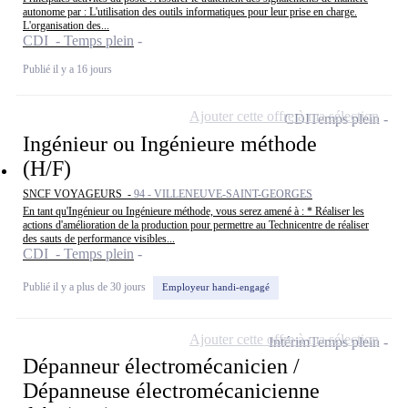
autonome par : L'utilisation des outils informatiques pour leur prise en charge.
L'organisation des...
CDI - Temps plein
Publié il y a 16 jours
Ajouter cette offre à ma sélection
CDI
Temps plein
Ingénieur ou Ingénieure méthode
(H/F)
SNCF VOYAGEURS -
94 - VILLENEUVE-SAINT-GEORGES
En tant qu'Ingénieur ou Ingénieure méthode, vous serez amené à : * Réaliser les
actions d'amélioration de la production pour permettre au Technicentre de réaliser
des sauts de performance visibles...
CDI - Temps plein
Publié il y a plus de 30 jours
Employeur handi-engagé
Ajouter cette offre à ma sélection
Intérim
Temps plein
Dépanneur électromécanicien /
Dépanneuse électromécanicienne