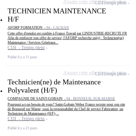
Ajouter cette offre à ma sélection
CDI
Temps plein
TECHNICIEN MAINTENANCE
H/F
AFORP FORMATION -
94 - CACHAN
Cette offre d'emploi est confiée à France Travail par LINDUSTRIE-RECRUTE.FR
Afin de renforcer son offre de service, l'AFORP recherche un(e) : Technicien(ne)
Maintenance / Services Généraux...
CDI - Temps plein
Publié il y a 11 jours
Ajouter cette offre à ma sélection
CDI
Temps plein
Technicien(ne) de Maintenance
Polyvalent (H/F)
COMPAGNIE DE SAINT-GOBAIN -
94 - BONNEUIL-SUR-MARNE
Pourquoi a-t-on besoin de vous? Saint-Gobain Weber France recrute pour son site
de Bonneuil sur Marne, sous la responsabilité du Chef de service Fabrication, un
Technicien de Maintenance (H/F),...
CDI - Temps plein
Publié il y a 21 jours