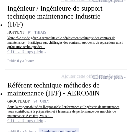
CDI
Temps plein
Ingénieur / Ingénieure de support
technique maintenance industrie
(H/F)
HOPPUNT -
94 - THIAIS
Votre rôle est de gérer la rentabilité et le déploiement technique des contrats de
maintenance. - Participez aux chiffrages des contrats, aux devis de réparations ainsi
qu'au suivi technique des...
CDI - Temps plein
Publié il y a 9 jours
Ajouter cette offre à ma sélection
CDI
Temps plein
Référent technique méthodes de
maintenance (H/F) - AEROMIN
GROUPE ADP -
94 - ORLY
Sous la responsabilité du Responsable Performance et Ingénierie de maintenance,
vous contribuez à la préparation et à la mesure de performance des marchés de
maintenance. A ce titre, vous : -...
CDI - Temps plein
Publié il y a 16 jours
Employeur handi-engagé