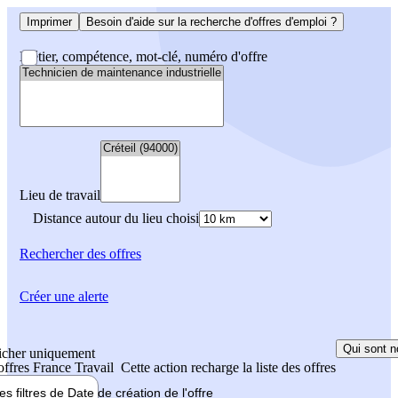
Imprimer
Besoin d'aide sur la recherche d'offres d'emploi ?
Métier, compétence, mot-clé, numéro d'offre
Lieu de travail
Distance autour du lieu choisi
Rechercher
des offres
Créer une alerte
Qui sont n
icher uniquement
 offres France Travail
Cette action recharge la liste des offres
les filtres de
Date de création
de l'offre