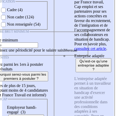
IFICATION
par France travail,
Cap emploi et ses
Cadre (4)
partenaires pour ses
actions concrètes en
Non cadre (124)
faveur du recrutement,
Non renseignée (54)
de l’intégration et de
l’accompagnement de
IRE BRUT MINIMUM
ses collaborateurs en
situation de handicap.
re minimum
Pour en savoir plus,
consultez cet article
.
ssez une périodicité pour le salaire saisi
Entreprise adaptée
NITÉS
Qu'est-ce qu'une
z parmi les 1ers à postuler
entreprise adaptée
résultats
?
urquoi serez-vous parmi les
L'entreprise adaptée
premiers à postuler ?
permet à un travailleur
es de plus de 15 jours,
en situation de
tant moins de 4 candidatures
handicap d'exercer
t France Travail est informé)
une activité
ICAP
professionnelle dans
des conditions
Employeur handi-
adaptées à ses
engagé (3)
capacités. Pour en