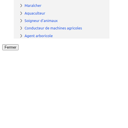
Fermer
Fermer
le détail de l'offre
/
Offre
sur
Offre précéden