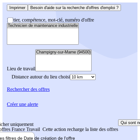
Imprimer
Besoin d'aide sur la recherche d'offres d'emploi ?
Métier, compétence, mot-clé, numéro d'offre
Lieu de travail
Distance autour du lieu choisi
Rechercher
des offres
Créer une alerte
Qui sont n
icher uniquement
 offres France Travail
Cette action recharge la liste des offres
les filtres de
Date de création
de l'offre