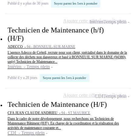
Publié il y a plus de 30 jours
Soyez parmi les 1ers à postuler
Ajouter cette offre à ma sélection
Intérim
Temps plein
Technicien de Maintenance (h/f)
(H/F)
ADECCO -
94 - BONNEUIL-SUR-MARNE
L'agence Adecco de Créteil, recrute pour son client, spécialisé dans le domaine de la
collecte des déchets non dangereux et basé à BONNEUIL SUR MARNE (94380),
un(e) Technicien de Maintenance...
Intérim - Temps plein
Publié il y a 28 jours
Soyez parmi les 1ers à postuler
Ajouter cette offre à ma sélection
CDI
Temps plein
Technicien de Maintenance (H/F)
CFA JEAN CLAUDE ANDRIEU -
94 - ST MAURICE
Dans le cadre de notre développement, nous recherchons un Technicien de
Maintenance Bâtiment (H/F). En charge de la coordination et la réalisation des
activités de maintenance courante et...
CDI - Temps plein