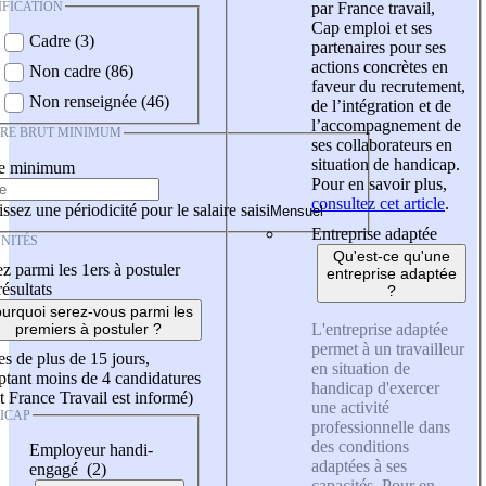
IFICATION
par France travail,
Cap emploi et ses
Cadre (3)
partenaires pour ses
actions concrètes en
Non cadre (86)
faveur du recrutement,
Non renseignée (46)
de l’intégration et de
l’accompagnement de
IRE BRUT MINIMUM
ses collaborateurs en
situation de handicap.
re minimum
Pour en savoir plus,
consultez cet article
.
ssez une périodicité pour le salaire saisi
Entreprise adaptée
NITÉS
Qu'est-ce qu'une
z parmi les 1ers à postuler
entreprise adaptée
résultats
?
urquoi serez-vous parmi les
L'entreprise adaptée
premiers à postuler ?
permet à un travailleur
es de plus de 15 jours,
en situation de
tant moins de 4 candidatures
handicap d'exercer
t France Travail est informé)
une activité
ICAP
professionnelle dans
des conditions
Employeur handi-
adaptées à ses
engagé (2)
capacités. Pour en