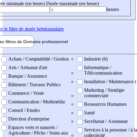
ée minimale (en heure)
Durée maximale (en heure)
heures
er
le filtre de durée hebdomadaire
les filtres de
Domaine pro
fessionnel
ne professionel
Achats / Comptabilité / Gestion
Industrie (6)
Arts / Artisanat d'art
Informatique /
Télécommunication
Banque / Assurance
Installation / Maintenance 
Bâtiment / Travaux Publics
Marketing / Stratégie
Commerce / Vente
commerciale
Communication / Multimédia
Ressources Humaines
Conseil / Etudes
Santé
Direction d'entreprise
Secrétariat / Assistanat
Espaces verts et naturels /
Services à la personne / à l
Agriculture / Pêche / Soins aux
collectivité