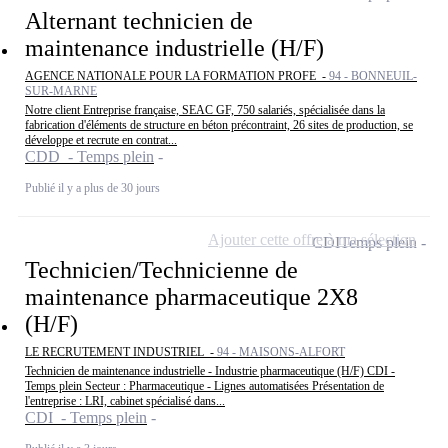
Alternant technicien de
maintenance industrielle (H/F)
AGENCE NATIONALE POUR LA FORMATION PROFE -
94 - BONNEUIL-
SUR-MARNE
Notre client Entreprise française, SEAC GF, 750 salariés, spécialisée dans la
fabrication d'éléments de structure en béton précontraint, 26 sites de production, se
développe et recrute en contrat...
CDD - Temps plein
Publié il y a plus de 30 jours
Ajouter cette offre à ma sélection
CDI
Temps plein
Technicien/Technicienne de
maintenance pharmaceutique 2X8
(H/F)
LE RECRUTEMENT INDUSTRIEL -
94 - MAISONS-ALFORT
Technicien de maintenance industrielle - Industrie pharmaceutique (H/F) CDI -
Temps plein Secteur : Pharmaceutique - Lignes automatisées Présentation de
l'entreprise : LRI, cabinet spécialisé dans...
CDI - Temps plein