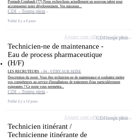
Pontault-Combault (77) Nous recherchons actuellement un nouveau talent pour
accompagner notre développement. Vos missions...
CDI - Temps plein
Publié il y a 6 jours
Ajouter cette offre à ma sélection
CDI
Temps plein
Technicien-ne de maintenance -
Eau de process pharmaceutique
(H/F)
LES RECRUTEURS -
94 - VITRY-SUR-SEINE
Description du poste: Vous êtes technicien-ne de maintenance et souhaitez mettre
vos compétences au service d'installations de traitement d'eau particulièrement
exigeantes ? Ce poste vous permettra...
CDI - Temps plein
Publié il y a 14 jours
Ajouter cette offre à ma sélection
CDI
Temps plein
Technicien itinérant /
Technicienne itinérante de