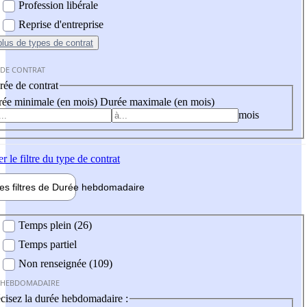
Profession libérale
Reprise d'entreprise
plus
de types de contrat
 DE CONTRAT
ée de contrat
ée minimale (en mois)
Durée maximale (en mois)
mois
er
le filtre du type de contrat
les filtres de
Durée hebdo
madaire
 hebdomadaire
Temps plein (26)
Temps partiel
Non renseignée (109)
 HEBDOMADAIRE
cisez la durée hebdomadaire :