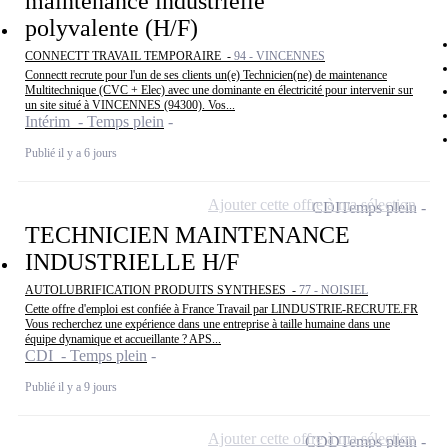
maintenance industrielle
polyvalente (H/F)
CONNECTT TRAVAIL TEMPORAIRE -
94 - VINCENNES
Connectt recrute pour l'un de ses clients un(e) Technicien(ne) de maintenance
Multitechnique (CVC + Elec) avec une dominante en électricité pour intervenir sur
un site situé à VINCENNES (94300). Vos...
Intérim - Temps plein
Publié il y a 6 jours
Ajouter cette offre à ma sélection
CDI
Temps plein
TECHNICIEN MAINTENANCE
INDUSTRIELLE H/F
AUTOLUBRIFICATION PRODUITS SYNTHESES -
77 - NOISIEL
Cette offre d'emploi est confiée à France Travail par LINDUSTRIE-RECRUTE.FR
Vous recherchez une expérience dans une entreprise à taille humaine dans une
équipe dynamique et accueillante ? APS...
CDI - Temps plein
Publié il y a 9 jours
Ajouter cette offre à ma sélection
CDD
Temps plein