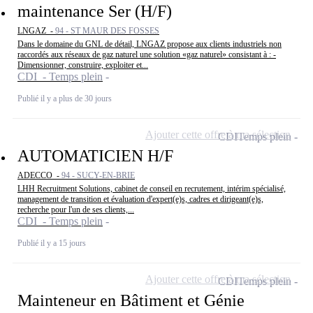
maintenance Ser (H/F)
LNGAZ -
94 - ST MAUR DES FOSSES
Dans le domaine du GNL de détail, LNGAZ propose aux clients industriels non
raccordés aux réseaux de gaz naturel une solution «gaz naturel» consistant à : -
Dimensionner, construire, exploiter et...
CDI - Temps plein
Publié il y a plus de 30 jours
Ajouter cette offre à ma sélection
CDI
Temps plein
AUTOMATICIEN H/F
ADECCO -
94 - SUCY-EN-BRIE
LHH Recruitment Solutions, cabinet de conseil en recrutement, intérim spécialisé,
management de transition et évaluation d'expert(e)s, cadres et dirigeant(e)s,
recherche pour l'un de ses clients,...
CDI - Temps plein
Publié il y a 15 jours
Ajouter cette offre à ma sélection
CDI
Temps plein
Mainteneur en Bâtiment et Génie