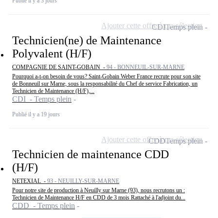
Publié il y a 3 jours
Ajouter cette offre à ma sélection
CDI
Temps plein
Technicien(ne) de Maintenance
Polyvalent (H/F)
COMPAGNIE DE SAINT-GOBAIN -
94 - BONNEUIL-SUR-MARNE
Pourquoi a-t-on besoin de vous? Saint-Gobain Weber France recrute pour son site
de Bonneuil sur Marne, sous la responsabilité du Chef de service Fabrication, un
Technicien de Maintenance (H/F),...
CDI - Temps plein
Publié il y a 19 jours
Ajouter cette offre à ma sélection
CDD
Temps plein
Technicien de maintenance CDD
(H/F)
NETEXIAL -
93 - NEUILLY-SUR-MARNE
Pour notre site de production à Neuilly sur Marne (93), nous recrutons un :
Technicien de Maintenance H/F en CDD de 3 mois Rattaché à l'adjoint du...
CDD - Temps plein