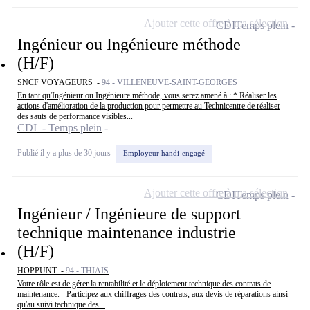
Ajouter cette offre à ma sélection
CDI
Temps plein
Ingénieur ou Ingénieure méthode
(H/F)
SNCF VOYAGEURS -
94 - VILLENEUVE-SAINT-GEORGES
En tant qu'Ingénieur ou Ingénieure méthode, vous serez amené à : * Réaliser les
actions d'amélioration de la production pour permettre au Technicentre de réaliser
des sauts de performance visibles...
CDI - Temps plein
Publié il y a plus de 30 jours
Employeur handi-engagé
Ajouter cette offre à ma sélection
CDI
Temps plein
Ingénieur / Ingénieure de support
technique maintenance industrie
(H/F)
HOPPUNT -
94 - THIAIS
Votre rôle est de gérer la rentabilité et le déploiement technique des contrats de
maintenance. - Participez aux chiffrages des contrats, aux devis de réparations ainsi
qu'au suivi technique des...