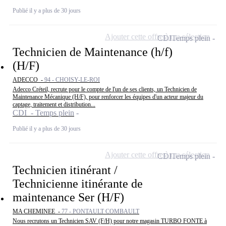
Publié il y a plus de 30 jours
Ajouter cette offre à ma sélection
CDI
Temps plein
Technicien de Maintenance (h/f)
(H/F)
ADECCO -
94 - CHOISY-LE-ROI
Adecco Créteil, recrute pour le compte de l'un de ses clients, un Technicien de
Maintenance Mécanique (H/F), pour renforcer les équipes d'un acteur majeur du
captage, traitement et distribution...
CDI - Temps plein
Publié il y a plus de 30 jours
Ajouter cette offre à ma sélection
CDI
Temps plein
Technicien itinérant /
Technicienne itinérante de
maintenance Ser (H/F)
MA CHEMINEE -
77 - PONTAULT COMBAULT
Nous recrutons un Technicien SAV (F/H) pour notre magasin TURBO FONTE à