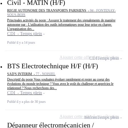
Civil - MATIN (H/F)
REGIE AUTONOME DES TRANSPORTS PARISIENS -
94 - FONTENAY-
SOUS-BOIS
Principales activités du poste : Assurer le traitement des signalements de manière
autonome par : L'utilisation des outils informatiques pour leur prise en charge.
L'organisation des...
CDI - Temps plein
Publié il y a 14 jours
Ajouter cette offre à ma sélection
CDI
Temps plein
BTS Electrotechnique H/F (H/F)
SAD'S INTERIM -
77 - NOISIEL
Descriptif du poste Vous souhaitez évoluer rapidement et rester au coeur des
évolutions du monde technique ? Vous avez le goût du challenge et appréciez le
relationnel ? Nous recherchons des...
CDI - Temps plein
Publié il y a plus de 30 jours
Ajouter cette offre à ma sélection
Intérim
Temps plein
Dépanneur électromécanicien /