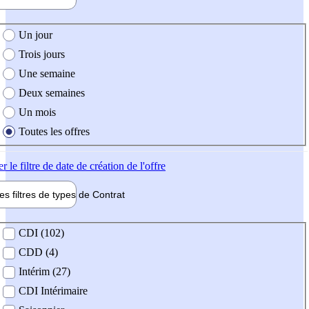
e création de l'offre
Un jour
Trois jours
Une semaine
Deux semaines
Un mois
Toutes les offres
er
le filtre de date de création de l'offre
les filtres de types de
Contrat
de contrat
CDI (102)
CDD (4)
Intérim (27)
CDI Intérimaire