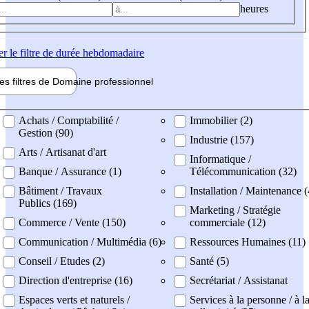
heures
er
le filtre de durée hebdomadaire
les filtres de
Domaine pro
fessionnel
ne professionel
Achats / Comptabilité /
Immobilier (2)
Gestion (90)
Industrie (157)
Arts / Artisanat d'art
Informatique /
Banque / Assurance (1)
Télécommunication (32)
Bâtiment / Travaux
Installation / Maintenance 
Publics (169)
Marketing / Stratégie
Commerce / Vente (150)
commerciale (12)
Communication / Multimédia (6)
Ressources Humaines (11)
Conseil / Etudes (2)
Santé (5)
Direction d'entreprise (16)
Secrétariat / Assistanat
Espaces verts et naturels /
Services à la personne / à l