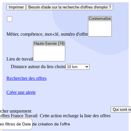
Imprimer
Besoin d'aide sur la recherche d'offres d'emploi ?
Métier, compétence, mot-clé, numéro d'offre
Lieu de travail
Distance autour du lieu choisi
Rechercher
des offres
Créer une alerte
Qui sont n
icher uniquement
 offres France Travail
Cette action recharge la liste des offres
les filtres de
Date de création
de l'offre