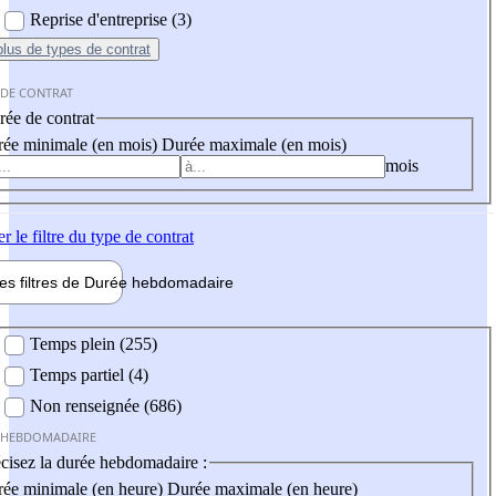
Reprise d'entreprise (3)
plus
de types de contrat
 DE CONTRAT
ée de contrat
ée minimale (en mois)
Durée maximale (en mois)
mois
er
le filtre du type de contrat
les filtres de
Durée hebdo
madaire
 hebdomadaire
Temps plein (255)
Temps partiel (4)
Non renseignée (686)
 HEBDOMADAIRE
cisez la durée hebdomadaire :
ée minimale (en heure)
Durée maximale (en heure)