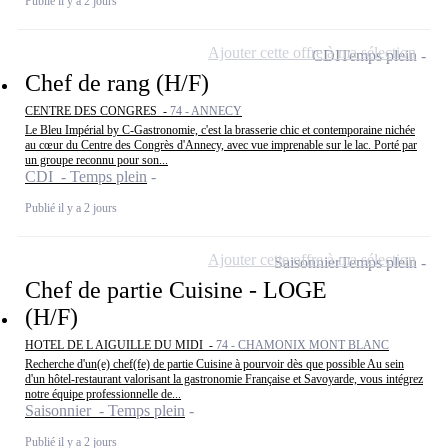
Publié il y a 2 jours
Ajouter cette offre à ma sélection
CDI
Temps plein
Chef de rang (H/F)
CENTRE DES CONGRES -
74 - ANNECY
Le Bleu Impérial by C-Gastronomie, c'est la brasserie chic et contemporaine nichée
au cœur du Centre des Congrès d'Annecy, avec vue imprenable sur le lac. Porté par
un groupe reconnu pour son...
CDI - Temps plein
Publié il y a 2 jours
Ajouter cette offre à ma sélection
Saisonnier
Temps plein
Chef de partie Cuisine - LOGE
(H/F)
HOTEL DE L AIGUILLE DU MIDI -
74 - CHAMONIX MONT BLANC
Recherche d'un(e) chef(fe) de partie Cuisine à pourvoir dès que possible Au sein
d'un hôtel-restaurant valorisant la gastronomie Française et Savoyarde, vous intégrez
notre équipe professionnelle de...
Saisonnier - Temps plein
Publié il y a 2 jours