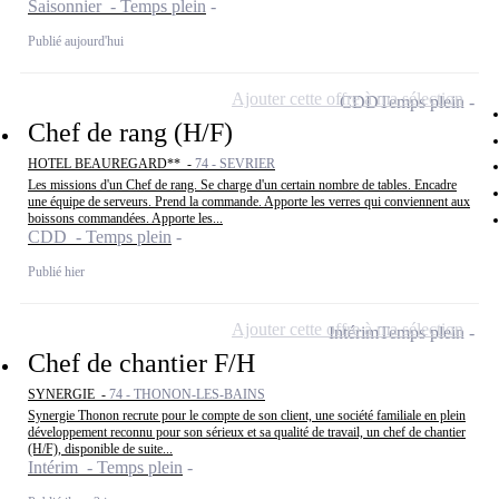
Saisonnier - Temps plein
Publié aujourd'hui
Ajouter cette offre à ma sélection
CDD
Temps plein
Chef de rang (H/F)
HOTEL BEAUREGARD** -
74 - SEVRIER
Les missions d'un Chef de rang. Se charge d'un certain nombre de tables. Encadre
une équipe de serveurs. Prend la commande. Apporte les verres qui conviennent aux
boissons commandées. Apporte les...
CDD - Temps plein
Publié hier
Ajouter cette offre à ma sélection
Intérim
Temps plein
Chef de chantier F/H
SYNERGIE -
74 - THONON-LES-BAINS
Synergie Thonon recrute pour le compte de son client, une société familiale en plein
développement reconnu pour son sérieux et sa qualité de travail, un chef de chantier
(H/F), disponible de suite...
Intérim - Temps plein