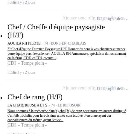
Publié il y a 2 jours
Ajouter cette offre à ma sélection
CDI
Temps plein
Chef / Cheffe d'équipe paysagiste
(H/F)
AQUILA RH PILOTE -
74 - BONS-EN-CHABLAIS
?? Chef d'équipe Entretien Paysagiste H/F Donnez du sens à vos chantiers et menez
votre équipe vers l'excellence ! AQUILA RH Annemasse, spécialiste du recrutement
en Intérim, CDD et CDI, recrute...
CDI - Temps plein
Publié il y a 2 jours
Ajouter cette offre à ma sélection
CDI
Temps plein
Chef de rang (H/F)
LA CHARTREUSE A ET S -
74 - LE REPOSOIR
Nous sommes à la recherche d'un(e) chef(fe) de rang pour notre restaurant distingué
d'un bib michelin pour la troisième année consécutive. Personne ayant des
connaissances du métier, ayant l'envie...
CDI - Temps plein