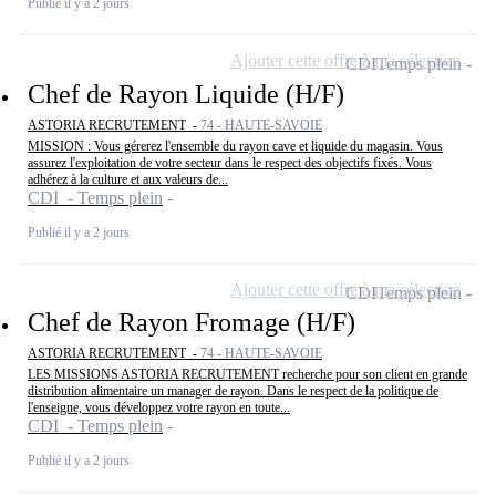
Publié il y a 2 jours
Ajouter cette offre à ma sélection
CDI
Temps plein
Chef de Rayon Liquide (H/F)
ASTORIA RECRUTEMENT -
74 - HAUTE-SAVOIE
MISSION : Vous gérerez l'ensemble du rayon cave et liquide du magasin. Vous
assurez l'exploitation de votre secteur dans le respect des objectifs fixés. Vous
adhérez à la culture et aux valeurs de...
CDI - Temps plein
Publié il y a 2 jours
Ajouter cette offre à ma sélection
CDI
Temps plein
Chef de Rayon Fromage (H/F)
ASTORIA RECRUTEMENT -
74 - HAUTE-SAVOIE
LES MISSIONS ASTORIA RECRUTEMENT recherche pour son client en grande
distribution alimentaire un manager de rayon. Dans le respect de la politique de
l'enseigne, vous développez votre rayon en toute...
CDI - Temps plein
Publié il y a 2 jours