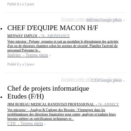
Publié il y a 3 jours
Ajouter cette offre à ma sélection
Intérim
Temps plein
CHEF D'EQUIPE MACON H/F
MENWAY EMPLOI -
74 - ABONDANCE
Votre mission : Prépare, organise et suit au quotidien le déroulement des activités
d'un ou de plusieurs chantiers selon les normes de sécurité. Planifier l'activité du
personnel Présenter le...
Intérim - Temps plein
Publié il y a 3 jours
Ajouter cette offre à ma sélection
CDI
Temps plein
Chef de projets informatique
Etudes (F/H)
JBM BUREAU MEDICAL RANDSTAD PROFESSIONAL -
74 - ANNECY
Vos missions : - Analyse & Cadrage des Besoins : S'immerger dans les
problématiques des directions financières pour capter, analyser et traduire leurs
besoins métiers en spécifications techniques et...
CDI - Temps plein