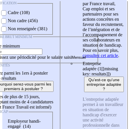
IFICATION
par France travail,
Cap emploi et ses
Cadre (108)
partenaires pour ses
actions concrètes en
Non cadre (456)
faveur du recrutement,
Non renseignée (381)
de l’intégration et de
l’accompagnement de
IRE BRUT MINIMUM
ses collaborateurs en
situation de handicap.
re minimum
Pour en savoir plus,
consultez cet article
.
ssez une périodicité pour le salaire saisi
Entreprise
NITÉS
adaptée (1
[[missing
z parmi les 1ers à postuler
key: resultats]]
)
)
résultats
Qu'est-ce qu'une
urquoi serez-vous parmi les
entreprise adaptée
premiers à postuler ?
?
es de plus de 15 jours,
L'entreprise adaptée
tant moins de 4 candidatures
permet à un travailleur
t France Travail est informé)
en situation de
ICAP
handicap d'exercer
une activité
Employeur handi-
professionnelle dans
engagé (14)