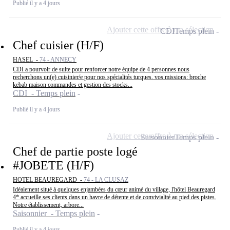
Publié il y a 4 jours
Ajouter cette offre à ma sélection
CDI
Temps plein
Chef cuisier (H/F)
HASEL -
74 - ANNECY
CDI a pourvoir de suite pour renforcer notre équipe de 4 personnes nous
recherchons un(e) cuisinier/e pour nos spécialités turques. vos missions: broche
kebab maison commandes et gestion des stocks...
CDI - Temps plein
Publié il y a 4 jours
Ajouter cette offre à ma sélection
Saisonnier
Temps plein
Chef de partie poste logé
#JOBETE (H/F)
HOTEL BEAUREGARD -
74 - LA CLUSAZ
Idéalement situé à quelques enjambées du cœur animé du village, l'hôtel Beauregard
4* accueille ses clients dans un havre de détente et de convivialité au pied des pistes.
Notre établissement, arbore...
Saisonnier - Temps plein
Publié il y a 4 jours