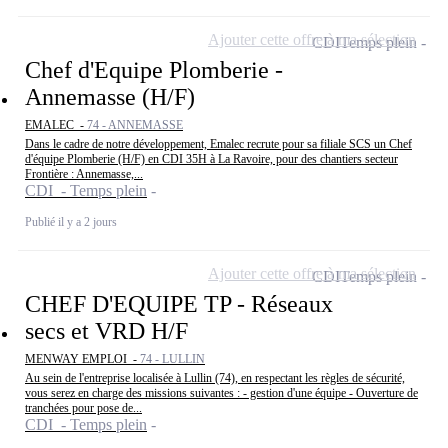
Ajouter cette offre à ma sélection
CDI
Temps plein
Chef d'Equipe Plomberie -
Annemasse (H/F)
EMALEC -
74 - ANNEMASSE
Dans le cadre de notre développement, Emalec recrute pour sa filiale SCS un Chef
d'équipe Plomberie (H/F) en CDI 35H à La Ravoire, pour des chantiers secteur
Frontière : Annemasse,...
CDI - Temps plein
Publié il y a 2 jours
Ajouter cette offre à ma sélection
CDI
Temps plein
CHEF D'EQUIPE TP - Réseaux
secs et VRD H/F
MENWAY EMPLOI -
74 - LULLIN
Au sein de l'entreprise localisée à Lullin (74), en respectant les règles de sécurité,
vous serez en charge des missions suivantes : - gestion d'une équipe - Ouverture de
tranchées pour pose de...
CDI - Temps plein