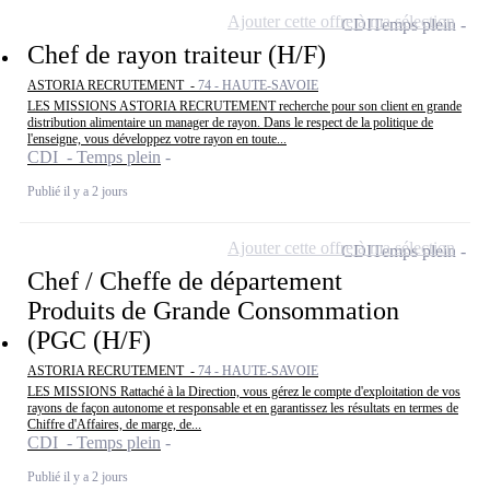
Ajouter cette offre à ma sélection
CDI
Temps plein
Chef de rayon traiteur (H/F)
ASTORIA RECRUTEMENT -
74 - HAUTE-SAVOIE
LES MISSIONS ASTORIA RECRUTEMENT recherche pour son client en grande
distribution alimentaire un manager de rayon. Dans le respect de la politique de
l'enseigne, vous développez votre rayon en toute...
CDI - Temps plein
Publié il y a 2 jours
Ajouter cette offre à ma sélection
CDI
Temps plein
Chef / Cheffe de département
Produits de Grande Consommation
(PGC (H/F)
ASTORIA RECRUTEMENT -
74 - HAUTE-SAVOIE
LES MISSIONS Rattaché à la Direction, vous gérez le compte d'exploitation de vos
rayons de façon autonome et responsable et en garantissez les résultats en termes de
Chiffre d'Affaires, de marge, de...
CDI - Temps plein
Publié il y a 2 jours