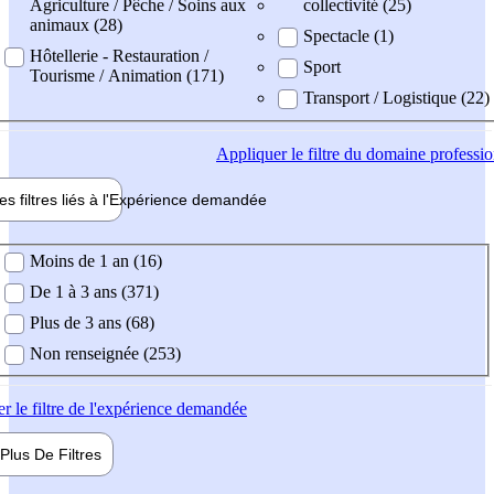
Agriculture / Pêche / Soins aux
collectivité (25)
animaux (28)
Spectacle (1)
Hôtellerie - Restauration /
Sport
Tourisme / Animation (171)
Transport / Logistique (22)
Appliquer
le filtre du domaine professi
es filtres liés à l'
Expérience
demandée
ience demandée
Moins de 1 an (16)
De 1 à 3 ans (371)
Plus de 3 ans (68)
Non renseignée (253)
er
le filtre de l'expérience demandée
Plus De
Filtres