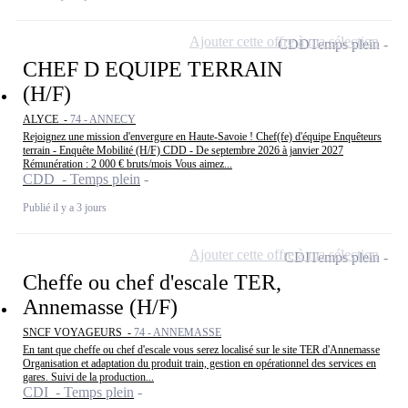
Ajouter cette offre à ma sélection
CDD
Temps plein
CHEF D EQUIPE TERRAIN
(H/F)
ALYCE -
74 - ANNECY
Rejoignez une mission d'envergure en Haute-Savoie ! Chef(fe) d'équipe Enquêteurs
terrain - Enquête Mobilité (H/F) CDD - De septembre 2026 à janvier 2027
Rémunération : 2 000 € bruts/mois Vous aimez...
CDD - Temps plein
Publié il y a 3 jours
Ajouter cette offre à ma sélection
CDI
Temps plein
Cheffe ou chef d'escale TER,
Annemasse (H/F)
SNCF VOYAGEURS -
74 - ANNEMASSE
En tant que cheffe ou chef d'escale vous serez localisé sur le site TER d'Annemasse
Organisation et adaptation du produit train, gestion en opérationnel des services en
gares. Suivi de la production...
CDI - Temps plein