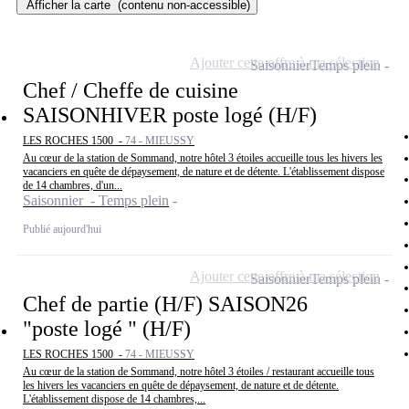
Afficher la carte
(contenu non-accessible)
Ajouter cette offre à ma sélection
Saisonnier
Temps plein
Chef / Cheffe de cuisine
SAISONHIVER poste logé (H/F)
LES ROCHES 1500 -
74 - MIEUSSY
Au cœur de la station de Sommand, notre hôtel 3 étoiles accueille tous les hivers les
vacanciers en quête de dépaysement, de nature et de détente. L'établissement dispose
de 14 chambres, d'un...
Saisonnier - Temps plein
Publié aujourd'hui
Ajouter cette offre à ma sélection
Saisonnier
Temps plein
Chef de partie (H/F) SAISON26
"poste logé " (H/F)
LES ROCHES 1500 -
74 - MIEUSSY
Au cœur de la station de Sommand, notre hôtel 3 étoiles / restaurant accueille tous
les hivers les vacanciers en quête de dépaysement, de nature et de détente.
L'établissement dispose de 14 chambres,...