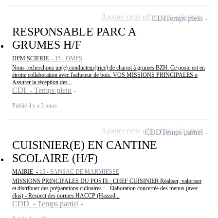
Ajouter cette offre à ma sélection
CDI
Temps plein
RESPONSABLE PARC A
GRUMES H/F
DPM SCIERIE -
15 - OMPS
Nous recherchons un(e) conducteur(trice) de chariot à grumes BZH. Ce poste est en
étroite collaboration avec l'acheteur de bois. VOS MISSIONS PRINCIPALES o
Assurer la réception des...
CDI - Temps plein
Publié il y a 3 jours
Ajouter cette offre à ma sélection
CDD
Temps partiel
CUISINIER(E) EN CANTINE
SCOLAIRE (H/F)
MAIRIE -
15 - SANSAC DE MARMIESSE
MISSIONS PRINCIPALES DU POSTE : CHEF CUISINIER Réaliser, valoriser
et distribuer des préparations culinaires : - Élaboration concertée des menus (avec
élus) - Respect des normes HACCP (Hazard...
CDD - Temps partiel