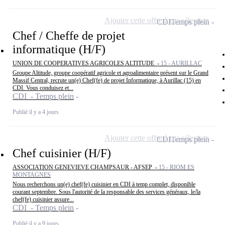
Ajouter cette offre à ma sélection
CDI
Temps plein
Chef / Cheffe de projet
informatique (H/F)
UNION DE COOPERATIVES AGRICOLES ALTITUDE -
15 - AURILLAC
Groupe Altitude, groupe coopératif agricole et agroalimentaire présent sur le Grand
Massif Central, recrute un(e) Chef(fe) de projet Informatique, à Aurillac (15) en
CDI. Vous conduisez et...
CDI - Temps plein
Publié il y a 4 jours
Ajouter cette offre à ma sélection
CDI
Temps plein
Chef cuisinier (H/F)
ASSOCIATION GENEVIEVE CHAMPSAUR - AFSEP -
15 - RIOM ES
MONTAGNES
Nous recherchons un(e) chef(fe) cuisinier en CDI à temp complet, disponible
courant septembre. Sous l'autorité de la responsable des services généraux, le/la
chef(fe) cuisinier assure...
CDI - Temps plein
Publié il y a 9 jours