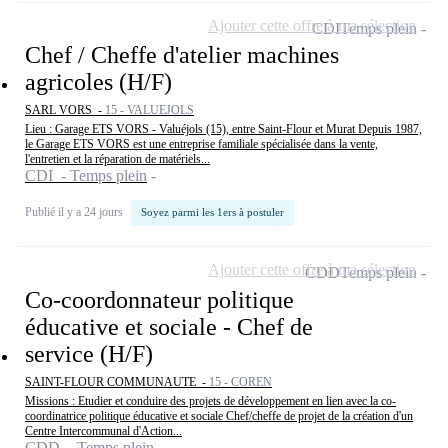
Ajouter cette offre à ma sélection
CDI
Temps plein
Chef / Cheffe d'atelier machines
agricoles (H/F)
SARL VORS -
15 - VALUEJOLS
Lieu : Garage ETS VORS - Valuéjols (15), entre Saint-Flour et Murat Depuis 1987,
le Garage ETS VORS est une entreprise familiale spécialisée dans la vente,
l'entretien et la réparation de matériels...
CDI - Temps plein
Publié il y a 24 jours
Soyez parmi les 1ers à postuler
Ajouter cette offre à ma sélection
CDD
Temps plein
Co-coordonnateur politique
éducative et sociale - Chef de
service (H/F)
SAINT-FLOUR COMMUNAUTE -
15 - COREN
Missions : Etudier et conduire des projets de développement en lien avec la co-
coordinatrice politique éducative et sociale Chef/cheffe de projet de la création d'un
Centre Intercommunal d'Action...
CDD - Temps plein