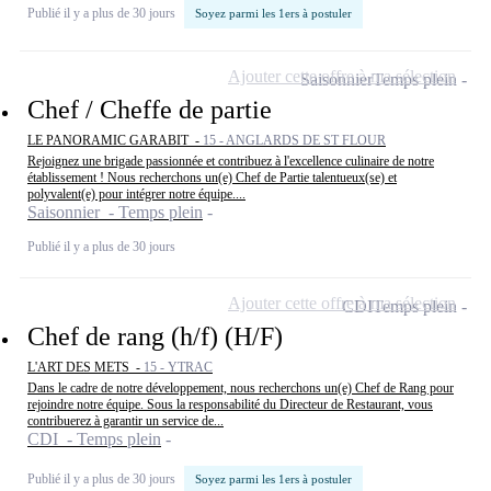
Publié il y a plus de 30 jours
Soyez parmi les 1ers à postuler
Ajouter cette offre à ma sélection
Saisonnier
Temps plein
Chef / Cheffe de partie
LE PANORAMIC GARABIT -
15 - ANGLARDS DE ST FLOUR
Rejoignez une brigade passionnée et contribuez à l'excellence culinaire de notre
établissement ! Nous recherchons un(e) Chef de Partie talentueux(se) et
polyvalent(e) pour intégrer notre équipe....
Saisonnier - Temps plein
Publié il y a plus de 30 jours
Ajouter cette offre à ma sélection
CDI
Temps plein
Chef de rang (h/f) (H/F)
L'ART DES METS -
15 - YTRAC
Dans le cadre de notre développement, nous recherchons un(e) Chef de Rang pour
rejoindre notre équipe. Sous la responsabilité du Directeur de Restaurant, vous
contribuerez à garantir un service de...
CDI - Temps plein
Publié il y a plus de 30 jours
Soyez parmi les 1ers à postuler