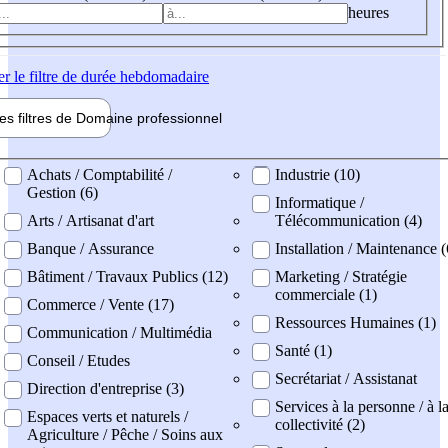
heures
er
le filtre de durée hebdomadaire
les filtres de
Domaine pro
fessionnel
ne professionel
Achats / Comptabilité /
Industrie (10)
Gestion (6)
Informatique /
Arts / Artisanat d'art
Télécommunication (4)
Banque / Assurance
Installation / Maintenance (
Bâtiment / Travaux Publics (12)
Marketing / Stratégie
commerciale (1)
Commerce / Vente (17)
Ressources Humaines (1)
Communication / Multimédia
Santé (1)
Conseil / Etudes
Secrétariat / Assistanat
Direction d'entreprise (3)
Services à la personne / à l
Espaces verts et naturels /
collectivité (2)
Agriculture / Pêche / Soins aux