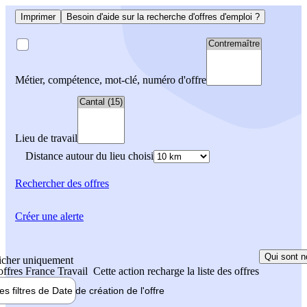
Imprimer
Besoin d'aide sur la recherche d'offres d'emploi ?
Métier, compétence, mot-clé, numéro d'offre
Lieu de travail
Distance autour du lieu choisi
Rechercher
des offres
Créer une alerte
Qui sont n
icher uniquement
 offres France Travail
Cette action recharge la liste des offres
les filtres de
Date de création
de l'offre