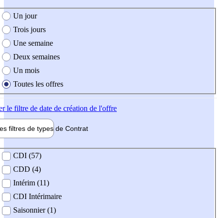
e création de l'offre
Un jour
Trois jours
Une semaine
Deux semaines
Un mois
Toutes les offres
er
le filtre de date de création de l'offre
les filtres de types de
Contrat
de contrat
CDI (57)
CDD (4)
Intérim (11)
CDI Intérimaire
Saisonnier (1)