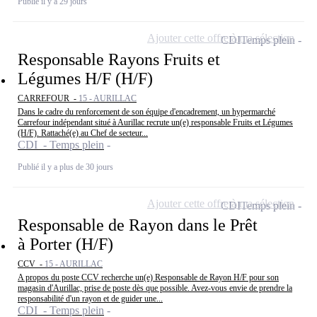
Publié il y a 29 jours
Ajouter cette offre à ma sélection
CDI
Temps plein
Responsable Rayons Fruits et
Légumes H/F (H/F)
CARREFOUR -
15 - AURILLAC
Dans le cadre du renforcement de son équipe d'encadrement, un hypermarché
Carrefour indépendant situé à Aurillac recrute un(e) responsable Fruits et Légumes
(H/F). Rattaché(e) au Chef de secteur...
CDI - Temps plein
Publié il y a plus de 30 jours
Ajouter cette offre à ma sélection
CDI
Temps plein
Responsable de Rayon dans le Prêt
à Porter (H/F)
CCV -
15 - AURILLAC
A propos du poste CCV recherche un(e) Responsable de Rayon H/F pour son
magasin d'Aurillac, prise de poste dès que possible. Avez-vous envie de prendre la
responsabilité d'un rayon et de guider une...
CDI - Temps plein