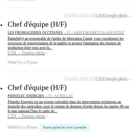
Ajouter cette offre à ma sélection
CDI
Temps plein
Chef d'équipe (H/F)
LES FROMAGERIES OCCITANES -
15 - SAINT-MAMET-LA-SALVETAT
Rattaché(e) au responsable de l'atelier de fabrication Cantal, vous coordonnez les
processus de transformation de la matière et assurez l'animation des équipes de
production dont vous avez la...
CDI - Temps plein
Publié il y a 15 jours
Ajouter cette offre à ma sélection
CDI
Temps plein
Chef d'équipe (H/F)
PHINELEC ENERGIES -
15 - AURILLAC
Phinelec Energies est un groupe spécialisé dans les interventions techniques au
domicile des particuliers pour le compte de donneur d'ordre depuis les années 60 sur
le plan national Dans le cadre du...
CDI - Temps plein
Publié il y a 19 jours
Soyez parmi les 1ers à postuler