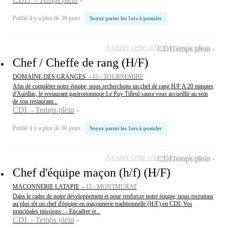
Publié il y a plus de 30 jours
Soyez parmi les 1ers à postuler
Ajouter cette offre à ma sélection
CDI
Temps plein
Chef / Cheffe de rang (H/F)
DOMAINE DES GRANGES -
15 - TOURNEMIRE
Afin de compléter notre équipe, nous recherchons un chef de rang H/F A 20 minutes
d'Aurillac, le restaurant gastronomique Le Puy Tilleul saura vous accueillir au sein
de son restaurant...
CDI - Temps plein
Publié il y a plus de 30 jours
Soyez parmi les 1ers à postuler
Ajouter cette offre à ma sélection
CDI
Temps plein
Chef d'équipe maçon (h/f) (H/F)
MACONNERIE LATAPIE -
15 - MONTMURAT
Dans le cadre de notre développement et pour renforcer notre équipe, nous recrutons
au plus tôt un chef d'équipe en maçonnerie traditionnelle (H/F) en CDI. Vos
principales missions : - Encadrer et...
CDI - Temps plein