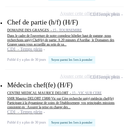
Ajouter cette offre à ma sélection
CDI
Temps plein
Chef de partie (h/f) (H/F)
DOMAINE DES GRANGES -
15 - TOURNEMIRE
Dans le cadre de l'ouverture de notre complexe hôtelier haut de gamme, nous
recherchons un(e) Chef(fe) de partie. A 20 minutes d'Aurillac, le Domaines des
Grange saura vous accueillir au sein de sa...
CDI - Temps plein
Publié il y a plus de 30 jours
Soyez parmi les 1ers à postuler
Ajouter cette offre à ma sélection
CDI
Temps plein
Médecin chef(fe) (H/F)
CENTRE MEDICAL MAURICE DELORT -
15 - VIC SUR CERE
SMR Maurice DELORT 15800 Vic sur Cère recherche un(e) médecin chef(fe)
Participant à la dynamique de soins de l'établissement, vos principales missions
consistent en : Assurer la prise en charge des...
CDI - Temps plein
Publié il y a plus de 30 jours
Soyez parmi les 1ers à postuler