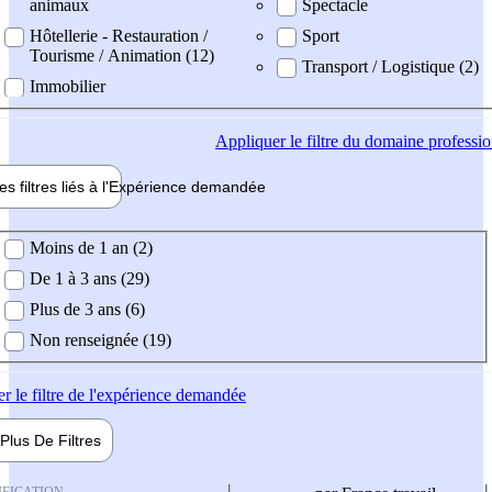
animaux
Spectacle
Hôtellerie - Restauration /
Sport
Tourisme / Animation (12)
Transport / Logistique (2)
Immobilier
Appliquer
le filtre du domaine professi
es filtres liés à l'
Expérience
demandée
ience demandée
Moins de 1 an (2)
De 1 à 3 ans (29)
Plus de 3 ans (6)
Non renseignée (19)
er
le filtre de l'expérience demandée
Plus De
Filtres