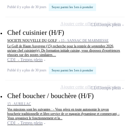
Publié il y a plus de 30 jours
Soyez parmi les 1ers à postuler
Ajouter cette offre à ma sélection
CDI
Temps plein
Chef cuisinier (H/F)
SOCIETE NOUVELLE DU GOLF -
15 - SANSAC DE MARMIESSE
Le Golf de Haute Auvergne (15) recherche pour la rentrée de septembre 2026,
un/une chef cuisinier(e). De formation initiale cuisine, vous disposez d'expériences
réussies sur des postes similaires....
CDI - Temps plein
Publié il y a plus de 30 jours
Soyez parmi les 1ers à postuler
Ajouter cette offre à ma sélection
CDI
Temps plein
Chef boucher / bouchère (H/F)
15 - AURILLAC
Vos missions sont les suivantes : - Vous gérez en toute autonomie le rayon
boucherie traditionnelle et libre-service de ce magasin dynamique et commerçant, -
Vous organisez le fonctionnement et la...
CDI - Temps plein