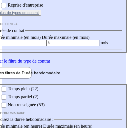
Reprise d'entreprise
plus
de types de contrat
 DE CONTRAT
ée de contrat
ée minimale (en mois)
Durée maximale (en mois)
mois
er
le filtre du type de contrat
les filtres de
Durée hebdo
madaire
 hebdomadaire
Temps plein (22)
Temps partiel (2)
Non renseignée (53)
 HEBDOMADAIRE
cisez la durée hebdomadaire :
ée minimale (en heure)
Durée maximale (en heure)