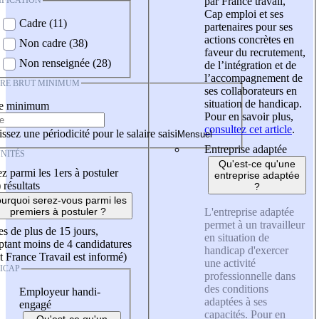
IFICATION
par France travail,
Cap emploi et ses
Cadre (11)
partenaires pour ses
actions concrètes en
Non cadre (38)
faveur du recrutement,
Non renseignée (28)
de l’intégration et de
l’accompagnement de
IRE BRUT MINIMUM
ses collaborateurs en
situation de handicap.
re minimum
Pour en savoir plus,
consultez cet article
.
ssez une périodicité pour le salaire saisi
Entreprise adaptée
NITÉS
Qu'est-ce qu'une
z parmi les 1ers à postuler
entreprise adaptée
)
résultats
?
urquoi serez-vous parmi les
L'entreprise adaptée
premiers à postuler ?
permet à un travailleur
es de plus de 15 jours,
en situation de
tant moins de 4 candidatures
handicap d'exercer
t France Travail est informé)
une activité
ICAP
professionnelle dans
des conditions
Employeur handi-
adaptées à ses
engagé
capacités. Pour en
Qu'est-ce qu'un