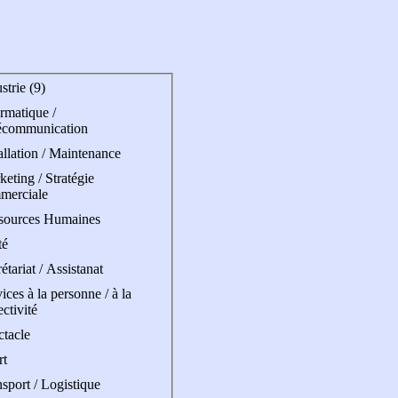
strie (9)
rmatique /
écommunication
allation / Maintenance
eting / Stratégie
merciale
sources Humaines
té
étariat / Assistanat
ices à la personne / à la
ectivité
ctacle
rt
sport / Logistique