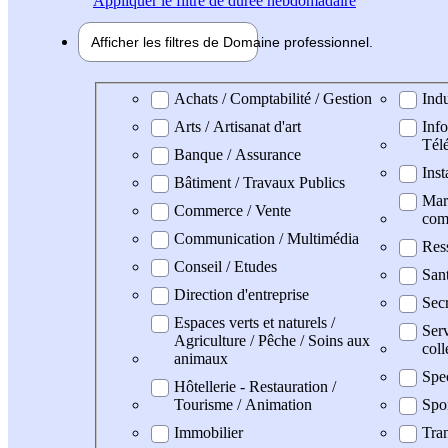
Appliquer
le filtre de durée hebdomadaire
Afficher les filtres de
Domaine pro
fessionnel
Domaine professionel
Achats / Comptabilité / Gestion
Indu
Arts / Artisanat d'art
Info
Tél
Banque / Assurance
Inst
Bâtiment / Travaux Publics
Mark
Commerce / Vente
com
Communication / Multimédia
Res
Conseil / Etudes
San
Direction d'entreprise
Secr
Espaces verts et naturels /
Serv
Agriculture / Pêche / Soins aux
coll
animaux
Spe
Hôtellerie - Restauration /
Tourisme / Animation
Spo
Immobilier
Tran