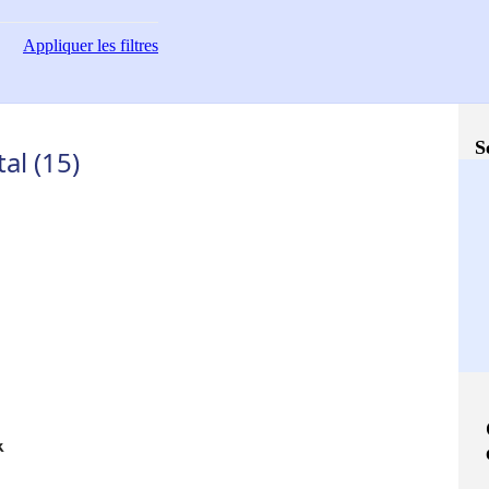
Appliquer
les filtres
S
al (15)