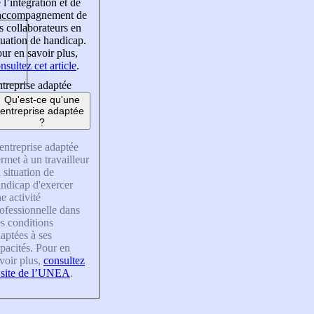
 l’intégration et de
’accompagnement de
s collaborateurs en
tuation de handicap.
ur en savoir plus,
nsultez cet article
.
treprise adaptée
Qu'est-ce qu'une
entreprise adaptée
?
entreprise adaptée
rmet à un travailleur
 situation de
ndicap d'exercer
e activité
ofessionnelle dans
s conditions
aptées à ses
pacités. Pour en
voir plus,
consultez
 site de l’UNEA
.