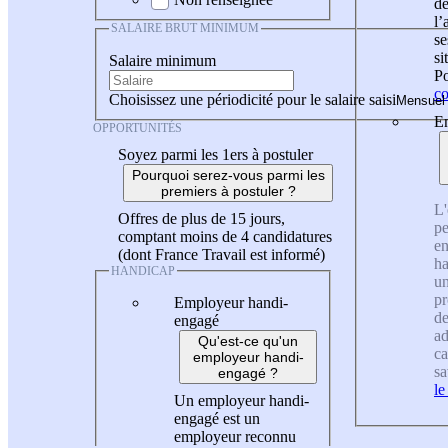
de
l
SALAIRE BRUT MINIMUM
se
si
Salaire minimum
Po
co
Choisissez une périodicité pour le salaire saisi
En
OPPORTUNITÉS
Soyez parmi les 1ers à postuler
Pourquoi serez-vous parmi les
premiers à postuler ?
L'
Offres de plus de 15 jours,
pe
comptant moins de 4 candidatures
en
(dont France Travail est informé)
ha
HANDICAP
un
pr
Employeur handi-
de
engagé
ad
Qu'est-ce qu'un
ca
employeur handi-
sa
engagé ?
le
Un employeur handi-
engagé est un
employeur reconnu