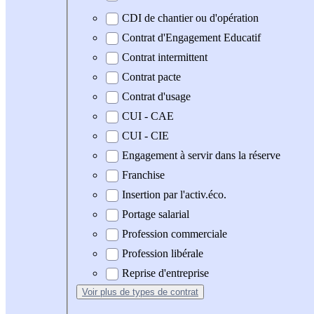
CDI de chantier ou d'opération
Contrat d'Engagement Educatif
Contrat intermittent
Contrat pacte
Contrat d'usage
CUI - CAE
CUI - CIE
Engagement à servir dans la réserve
Franchise
Insertion par l'activ.éco.
Portage salarial
Profession commerciale
Profession libérale
Reprise d'entreprise
Voir plus
de types de contrat