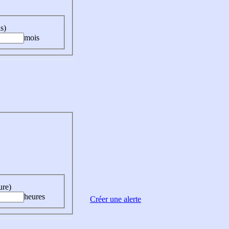
s)
mois
ure)
heures
Créer une alerte