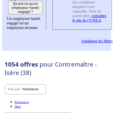
des conditions
Qu'est-ce qu'un
adaptées à ses
employeur handi-
capacités. Pour en
engagé ?
savoir plus,
consultez
Un employeur handi-
le site de l’UNEA
.
engagé est un
employeur reconnu
Appliquer
les filtres
1054 offres
pour Contremaître -
Isère (38)
Trier par
Pertinence
Pertinence
Date