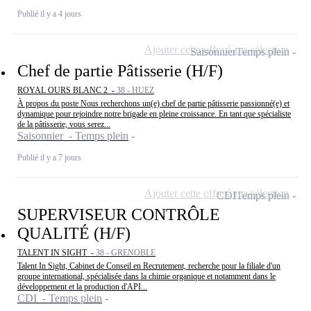
Publié il y a 4 jours
Ajouter cette offre à ma sélection
Saisonnier
Temps plein
Chef de partie Pâtisserie (H/F)
ROYAL OURS BLANC 2 -
38 - HUEZ
À propos du poste Nous recherchons un(e) chef de partie pâtisserie passionné(e) et
dynamique pour rejoindre notre brigade en pleine croissance. En tant que spécialiste
de la pâtisserie, vous serez...
Saisonnier - Temps plein
Publié il y a 7 jours
Ajouter cette offre à ma sélection
CDI
Temps plein
SUPERVISEUR CONTRÔLE
QUALITÉ (H/F)
TALENT IN SIGHT -
38 - GRENOBLE
Talent In Sight, Cabinet de Conseil en Recrutement, recherche pour la filiale d'un
groupe international, spécialisée dans la chimie organique et notamment dans le
développement et la production d'API...
CDI - Temps plein