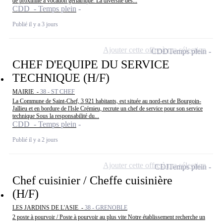
de proximité à vocation gériatrique. La diversité des...
CDD - Temps plein
Publié il y a 3 jours
Ajouter cette offre à ma sélection
CDD
Temps plein
CHEF D'EQUIPE DU SERVICE
TECHNIQUE (H/F)
MAIRIE -
38 - ST CHEF
La Commune de Saint-Chef, 3 921 habitants, est située au nord-est de Bourgoin-
Jallieu et en bordure de l'Isle Crémieu, recrute un chef de service pour son service
technique Sous la responsabilité du...
CDD - Temps plein
Publié il y a 2 jours
Ajouter cette offre à ma sélection
CDI
Temps plein
Chef cuisinier / Cheffe cuisinière
(H/F)
LES JARDINS DE L'ASIE -
38 - GRENOBLE
2 poste à pourvoir / Poste à pourvoir au plus vite Notre établissement recherche un