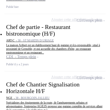
Publié hier
Ajouter cette offre à ma sélection
CDI
Temps plein
Chef de partie - Restaurant
bistronomique (H/F)
ART-C -
38 - ST MARTIN D URIAGE
La maison Aribert est un établissement haut de gamme et éco-responsable, situé à
proximité de Grenoble, et qui accueille dix chambres d'hôte, un restaurant
gastronomique et un restaurant...
CDI - Temps plein
Publié il y a 2 jours
Ajouter cette offre à ma sélection
CDI
Temps plein
Chef de Chantier Signalisation
Horizontale H/F
NGE -
38 - BOURGOIN-JALLIEU
Spécialistes des équipements de la route, de l'aménagements urbains et
aéroportuaires, l'entreprise AGILIS propose une gamme complète de services allant
de la conception, à la réalisation et à...