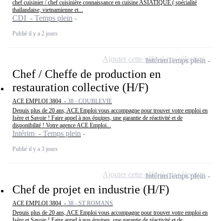
chef cuisinier / chef cuisinière connaissance en cuisine ASIATIQUE ( spécialité
thaïlandaise, vietnamienne et...
CDI - Temps plein
Publié il y a 2 jours
Ajouter cette offre à ma sélection
Intérim
Temps plein
Chef / Cheffe de production en
restauration collective (H/F)
ACE EMPLOI 3804 -
38 - COUBLEVIE
Depuis plus de 20 ans, ACE Emploi vous accompagne pour trouver votre emploi en
Isère et Savoie ! Faire appel à nos équipes, une garantie de réactivité et de
disponibilité ! Votre agence ACE Emploi...
Intérim - Temps plein
Publié il y a 3 jours
Ajouter cette offre à ma sélection
Intérim
Temps plein
Chef de projet en industrie (H/F)
ACE EMPLOI 3804 -
38 - ST ROMANS
Depuis plus de 20 ans, ACE Emploi vous accompagne pour trouver votre emploi en
Isère et Savoie ! Faire appel à nos équipes, une garantie de réactivité et de