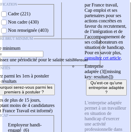
IFICATION
par France travail,
Cap emploi et ses
Cadre (221)
partenaires pour ses
actions concrètes en
Non cadre (430)
faveur du recrutement,
Non renseignée (403)
de l’intégration et de
l’accompagnement de
IRE BRUT MINIMUM
ses collaborateurs en
situation de handicap.
re minimum
Pour en savoir plus,
consultez cet article
.
ssez une périodicité pour le salaire saisi
Entreprise
NITÉS
adaptée (3
[[missing
z parmi les 1ers à postuler
key: resultats]]
)
)
résultats
Qu'est-ce qu'une
urquoi serez-vous parmi les
entreprise adaptée
premiers à postuler ?
?
es de plus de 15 jours,
L'entreprise adaptée
tant moins de 4 candidatures
permet à un travailleur
t France Travail est informé)
en situation de
ICAP
handicap d'exercer
une activité
Employeur handi-
professionnelle dans
engagé (6)