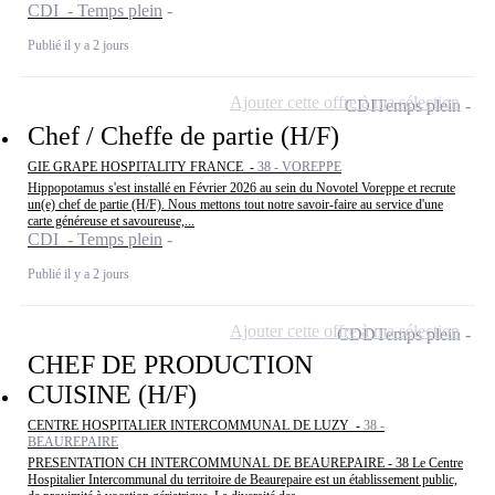
CDI - Temps plein
Publié il y a 2 jours
Ajouter cette offre à ma sélection
CDI
Temps plein
Chef / Cheffe de partie (H/F)
GIE GRAPE HOSPITALITY FRANCE -
38 - VOREPPE
Hippopotamus s'est installé en Février 2026 au sein du Novotel Voreppe et recrute
un(e) chef de partie (H/F). Nous mettons tout notre savoir-faire au service d'une
carte généreuse et savoureuse,...
CDI - Temps plein
Publié il y a 2 jours
Ajouter cette offre à ma sélection
CDD
Temps plein
CHEF DE PRODUCTION
CUISINE (H/F)
CENTRE HOSPITALIER INTERCOMMUNAL DE LUZY -
38 -
BEAUREPAIRE
PRESENTATION CH INTERCOMMUNAL DE BEAUREPAIRE - 38 Le Centre
Hospitalier Intercommunal du territoire de Beaurepaire est un établissement public,