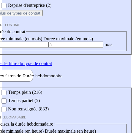
Reprise d'entreprise (2)
plus
de types de contrat
 DE CONTRAT
ée de contrat
ée minimale (en mois)
Durée maximale (en mois)
mois
er
le filtre du type de contrat
les filtres de
Durée hebdo
madaire
 hebdomadaire
Temps plein (216)
Temps partiel (5)
Non renseignée (833)
 HEBDOMADAIRE
cisez la durée hebdomadaire :
ée minimale (en heure)
Durée maximale (en heure)