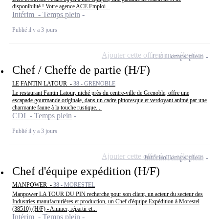
disponibilité ! Votre agence ACE Emploi...
Intérim - Temps plein
Publié il y a 3 jours
Ajouter cette offre à ma sélection
CDI
Temps plein
Chef / Cheffe de partie (H/F)
LE FANTIN LATOUR -
38 - GRENOBLE
Le restaurant Fantin Latour, niché près du centre-ville de Grenoble, offre une
escapade gourmande originale, dans un cadre pittoresque et verdoyant animé par une
charmante faune à la touche rustique....
CDI - Temps plein
Publié il y a 3 jours
Ajouter cette offre à ma sélection
Intérim
Temps plein
Chef d'équipe expédition (H/F)
MANPOWER -
38 - MORESTEL
Manpower LA TOUR DU PIN recherche pour son client, un acteur du secteur des
Industries manufacturières et production, un Chef d'équipe Expédition à Morestel
(38510) (H/F) - Animer, répartir et...
Intérim - Temps plein