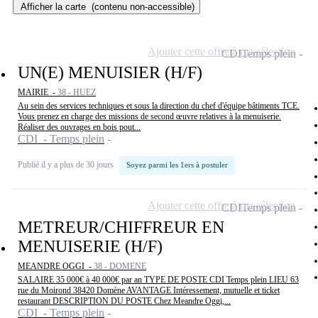
Afficher la carte
(contenu non-accessible)
Ajouter cette offre à ma sélection
CDI
Temps plein
UN(E) MENUISIER (H/F)
MAIRIE -
38 - HUEZ
Au sein des services techniques et sous la direction du chef d'équipe bâtiments TCE.
Vous prenez en charge des missions de second œuvre relatives à la menuiserie.
Réaliser des ouvrages en bois pout...
CDI - Temps plein
Publié il y a plus de 30 jours
Soyez parmi les 1ers à postuler
Ajouter cette offre à ma sélection
CDI
Temps plein
METREUR/CHIFFREUR EN
MENUISERIE (H/F)
MEANDRE OGGI -
38 - DOMENE
SALAIRE 35 000€ à 40 000€ par an TYPE DE POSTE CDI Temps plein LIEU 63
rue du Moirond 38420 Domène AVANTAGE Intéressement, mutuelle et ticket
restaurant DESCRIPTION DU POSTE Chez Meandre Oggi,...
CDI - Temps plein