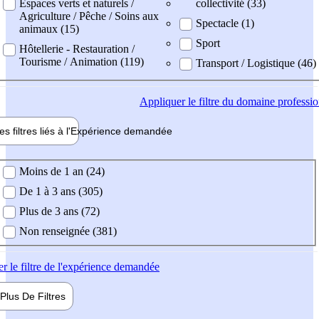
Espaces verts et naturels /
collectivité (33)
Agriculture / Pêche / Soins aux
Spectacle (1)
animaux (15)
Sport
Hôtellerie - Restauration /
Tourisme / Animation (119)
Transport / Logistique (46)
Appliquer
le filtre du domaine professi
es filtres liés à l'
Expérience
demandée
ience demandée
Moins de 1 an (24)
De 1 à 3 ans (305)
Plus de 3 ans (72)
Non renseignée (381)
er
le filtre de l'expérience demandée
Plus De
Filtres