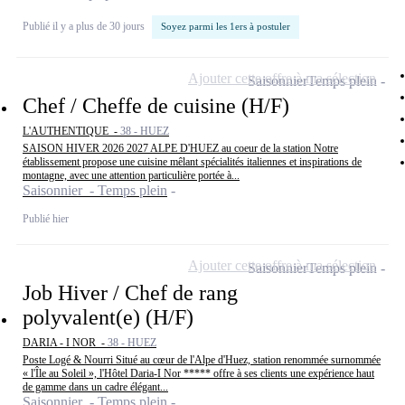
Publié il y a plus de 30 jours
Soyez parmi les 1ers à postuler
Ajouter cette offre à ma sélection
Saisonnier
Temps plein
Chef / Cheffe de cuisine (H/F)
L'AUTHENTIQUE -
38 - HUEZ
SAISON HIVER 2026 2027 ALPE D'HUEZ au coeur de la station Notre
établissement propose une cuisine mêlant spécialités italiennes et inspirations de
montagne, avec une attention particulière portée à...
Saisonnier - Temps plein
Publié hier
Ajouter cette offre à ma sélection
Saisonnier
Temps plein
Job Hiver / Chef de rang
polyvalent(e) (H/F)
DARIA - I NOR -
38 - HUEZ
Poste Logé & Nourri Situé au cœur de l'Alpe d'Huez, station renommée surnommée
« l'Île au Soleil », l'Hôtel Daria-I Nor ***** offre à ses clients une expérience haut
de gamme dans un cadre élégant...
Saisonnier - Temps plein