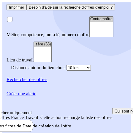
Imprimer
Besoin d'aide sur la recherche d'offres d'emploi ?
Métier, compétence, mot-clé, numéro d'offre
Lieu de travail
Distance autour du lieu choisi
Rechercher
des offres
Créer une alerte
Qui sont n
icher uniquement
 offres France Travail
Cette action recharge la liste des offres
les filtres de
Date de création
de l'offre