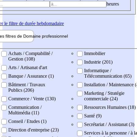
heures
er
le filtre de durée hebdomadaire
les filtres de
Domaine pro
fessionnel
ne professionel
Achats / Comptabilité /
Immobilier
Gestion (108)
Industrie (201)
Arts / Artisanat d'art
Informatique /
Banque / Assurance (1)
Télécommunication (65)
Bâtiment / Travaux
Installation / Maintenance 
Publics (206)
Marketing / Stratégie
Commerce / Vente (130)
commerciale (24)
Communication /
Ressources Humaines (18)
Multimédia (11)
Santé (9)
Conseil / Etudes (1)
Secrétariat / Assistanat (3)
Direction d'entreprise (23)
Services à la personne / à l