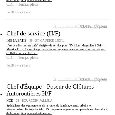
CDI - Temps plein
Publié il y a 2 jours
Ajouter cette offre à ma sélection
CDI
Temps plein
Chef de service (H/F)
IME LA BATIE -
38 - ST MAURICE L EXIL
L'association recrute un(e) chef(fe) de service pour l'IME Les Magnolias à Saint-
Maurice l'Exil. Ce service propose les accompagnements suivants : accueil de jour
en IME et ou en classes...
CDI - Temps plein
Publié il y a 2 jours
Ajouter cette offre à ma sélection
CDI
Temps plein
Chef d'Équipe - Poseur de Clôtures
Autoroutières H/F
NGE -
38 - BOURGOIN-JALLIEU
Spécialistes des équipements de la route, de l'aménagements urbains et
aéroportuaires, l'entreprise AGILIS propose une gamme complète de services allant
de la conception, à la réalisation et à...