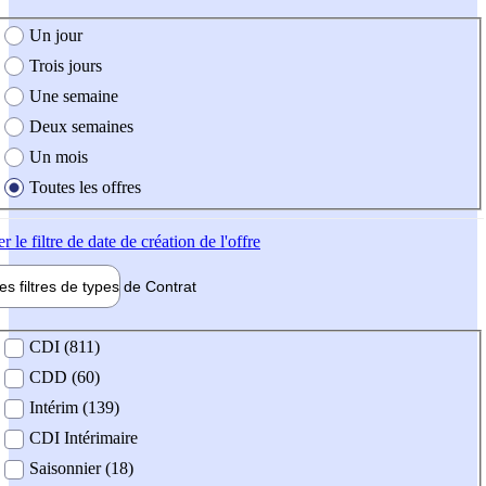
e création de l'offre
Un jour
Trois jours
Une semaine
Deux semaines
Un mois
Toutes les offres
er
le filtre de date de création de l'offre
les filtres de types de
Contrat
de contrat
CDI (811)
CDD (60)
Intérim (139)
CDI Intérimaire
Saisonnier (18)