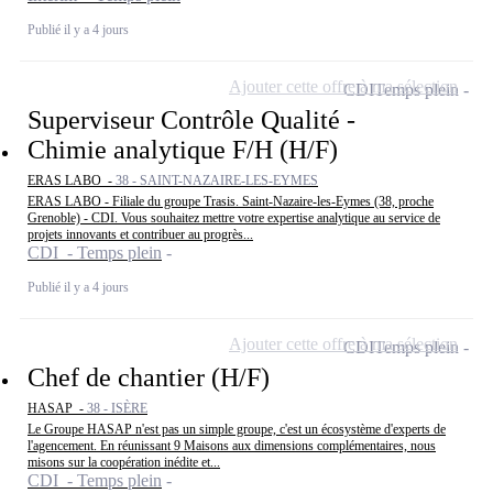
Publié il y a 4 jours
Ajouter cette offre à ma sélection
CDI
Temps plein
Superviseur Contrôle Qualité -
Chimie analytique F/H (H/F)
ERAS LABO -
38 - SAINT-NAZAIRE-LES-EYMES
ERAS LABO - Filiale du groupe Trasis. Saint-Nazaire-les-Eymes (38, proche
Grenoble) - CDI. Vous souhaitez mettre votre expertise analytique au service de
projets innovants et contribuer au progrès...
CDI - Temps plein
Publié il y a 4 jours
Ajouter cette offre à ma sélection
CDI
Temps plein
Chef de chantier (H/F)
HASAP -
38 - ISÈRE
Le Groupe HASAP n'est pas un simple groupe, c'est un écosystème d'experts de
l'agencement. En réunissant 9 Maisons aux dimensions complémentaires, nous
misons sur la coopération inédite et...
CDI - Temps plein