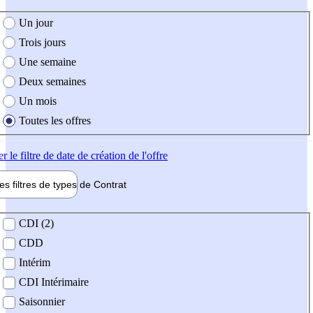
e création de l'offre
Un jour
Trois jours
Une semaine
Deux semaines
Un mois
Toutes les offres
er
le filtre de date de création de l'offre
les filtres de types de
Contrat
de contrat
CDI (2)
CDD
Intérim
CDI Intérimaire
Saisonnier