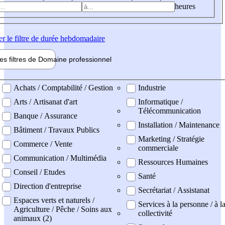
heures
er
le filtre de durée hebdomadaire
les filtres de
Domaine pro
fessionnel
ne professionel
Achats / Comptabilité / Gestion
Industrie
Arts / Artisanat d'art
Informatique /
Télécommunication
Banque / Assurance
Installation / Maintenance
Bâtiment / Travaux Publics
Marketing / Stratégie
Commerce / Vente
commerciale
Communication / Multimédia
Ressources Humaines
Conseil / Etudes
Santé
Direction d'entreprise
Secrétariat / Assistanat
Espaces verts et naturels /
Services à la personne / à l
Agriculture / Pêche / Soins aux
collectivité
animaux (2)