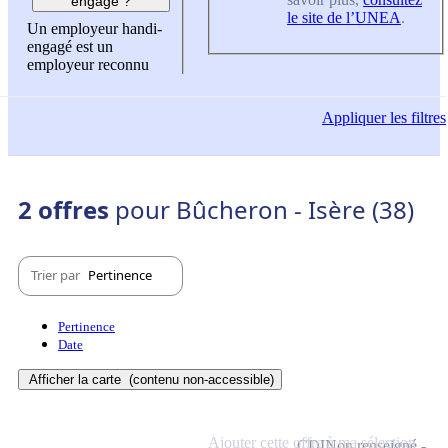
engagé ?
le site de l’UNEA
.
Un employeur handi-
engagé est un
employeur reconnu
Appliquer
les filtres
2 offres
pour Bûcheron - Isère (38)
Trier par
Pertinence
Pertinence
Date
Afficher la carte
(contenu non-accessible)
Ajouter cette offre à ma sélection
CDI
Non renseigné