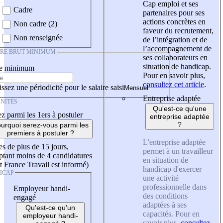
Cap emploi et ses
Cadre
partenaires pour ses
actions concrètes en
Non cadre (2)
faveur du recrutement,
Non renseignée
de l’intégration et de
l’accompagnement de
IRE BRUT MINIMUM
ses collaborateurs en
situation de handicap.
re minimum
Pour en savoir plus,
consultez cet article
.
ssez une périodicité pour le salaire saisi
Entreprise adaptée
NITÉS
Qu'est-ce qu'une
z parmi les 1ers à postuler
entreprise adaptée
?
urquoi serez-vous parmi les
premiers à postuler ?
L'entreprise adaptée
es de plus de 15 jours,
permet à un travailleur
tant moins de 4 candidatures
en situation de
t France Travail est informé)
handicap d'exercer
ICAP
une activité
professionnelle dans
Employeur handi-
des conditions
engagé
adaptées à ses
Qu'est-ce qu'un
capacités. Pour en
employeur handi-
savoir plus,
consultez