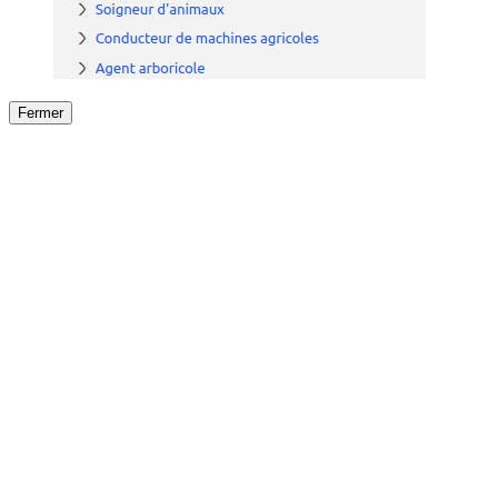
Fermer
Fermer
le détail de l'offre
/
Offre
sur
Offre précéden