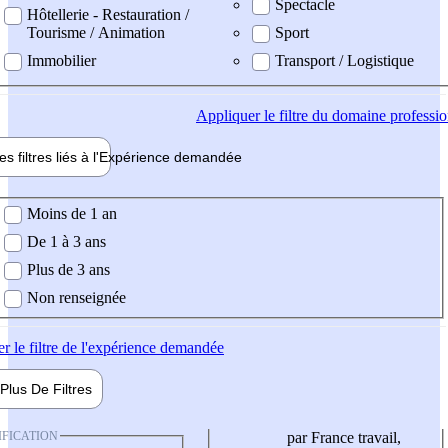
Spectacle
Hôtellerie - Restauration /
Tourisme / Animation
Sport
Immobilier
Transport / Logistique
Appliquer
le filtre du domaine professi
es filtres liés à l'
Expérience
demandée
ience demandée
Moins de 1 an
De 1 à 3 ans
Plus de 3 ans
Non renseignée
er
le filtre de l'expérience demandée
Plus De
Filtres
IFICATION
par France travail,