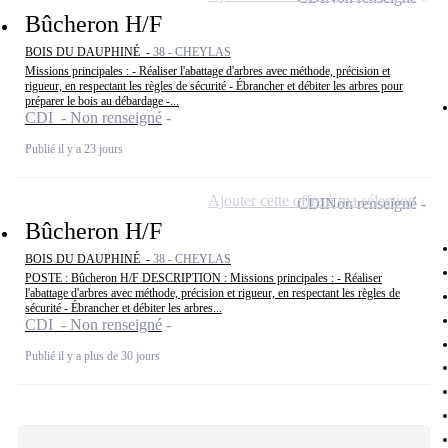
Bûcheron H/F
BOIS DU DAUPHINÉ -
38 - CHEYLAS
Missions principales : - Réaliser l'abattage d'arbres avec méthode, précision et
rigueur, en respectant les règles de sécurité - Ébrancher et débiter les arbres pour
préparer le bois au débardage -...
CDI - Non renseigné
Publié il y a 23 jours
Ajouter cette offre à ma sélection
CDI
Non renseigné
Bûcheron H/F
BOIS DU DAUPHINÉ -
38 - CHEYLAS
POSTE : Bûcheron H/F DESCRIPTION : Missions principales : - Réaliser
l'abattage d'arbres avec méthode, précision et rigueur, en respectant les règles de
sécurité - Ébrancher et débiter les arbres...
CDI - Non renseigné
Publié il y a plus de 30 jours