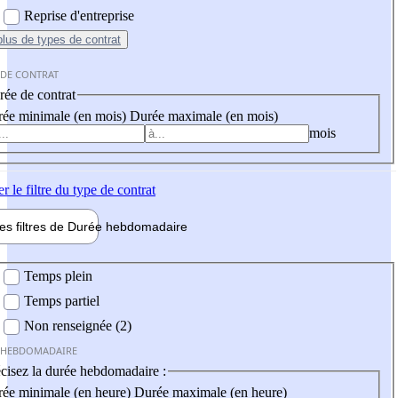
Reprise d'entreprise
plus
de types de contrat
 DE CONTRAT
ée de contrat
ée minimale (en mois)
Durée maximale (en mois)
mois
er
le filtre du type de contrat
les filtres de
Durée hebdo
madaire
 hebdomadaire
Temps plein
Temps partiel
Non renseignée (2)
 HEBDOMADAIRE
cisez la durée hebdomadaire :
ée minimale (en heure)
Durée maximale (en heure)