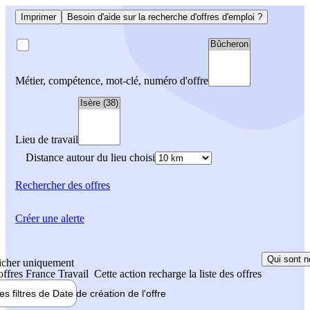
Imprimer
Besoin d'aide sur la recherche d'offres d'emploi ?
Métier, compétence, mot-clé, numéro d'offre
Lieu de travail
Distance autour du lieu choisi
Rechercher
des offres
Créer une alerte
Qui sont n
icher uniquement
 offres France Travail
Cette action recharge la liste des offres
les filtres de
Date de création
de l'offre