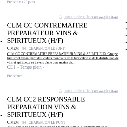
Publié il y a 22 jours
Ajouter cette offre à ma sélection
CDI
Temps plein
CLM CC CONTREMAITRE
PREPARATEUR VINS &
SPIRITUEUX (H/F)
CIMEM -
94 - CHARENTON LE PONT
CLM CC CONTREMAITRE PREPARATIEUR VINS & SPIRITUEUX Groupe
Industriel faisant parti des leaders mondiaux de la fabrication et de la distribution de
vins et spiritueux au travers d'une quarantaine de...
CDI - Temps plein
Publié hier
Ajouter cette offre à ma sélection
CDI
Temps plein
CLM CC2 RESPONSABLE
PREPARATION VINS &
SPIRITUEUX (H/F)
CIMEM -
94 - CHARENTON-LE-PONT