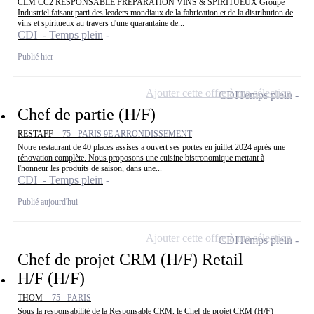
CLM CC2 RESPONSABLE PREPARATION VINS & SPIRITUEUX Groupe
Industriel faisant parti des leaders mondiaux de la fabrication et de la distribution de
vins et spiritueux au travers d'une quarantaine de...
CDI - Temps plein
Publié hier
Ajouter cette offre à ma sélection
CDI
Temps plein
Chef de partie (H/F)
RESTAFF -
75 - PARIS 9E ARRONDISSEMENT
Notre restaurant de 40 places assises a ouvert ses portes en juillet 2024 après une
rénovation complète. Nous proposons une cuisine bistronomique mettant à
l'honneur les produits de saison, dans une...
CDI - Temps plein
Publié aujourd'hui
Ajouter cette offre à ma sélection
CDI
Temps plein
Chef de projet CRM (H/F) Retail
H/F (H/F)
THOM -
75 - PARIS
Sous la responsabilité de la Responsable CRM, le Chef de projet CRM (H/F)