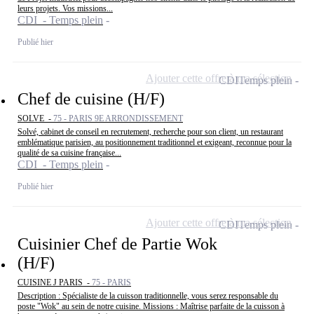
leurs projets. Vos missions...
CDI - Temps plein
Publié hier
Ajouter cette offre à ma sélection
CDI
Temps plein
Chef de cuisine (H/F)
SOLVE -
75 - PARIS 9E ARRONDISSEMENT
Solvé, cabinet de conseil en recrutement, recherche pour son client, un restaurant
emblématique parisien, au positionnement traditionnel et exigeant, reconnue pour la
qualité de sa cuisine française...
CDI - Temps plein
Publié hier
Ajouter cette offre à ma sélection
CDI
Temps plein
Cuisinier Chef de Partie Wok
(H/F)
CUISINE J PARIS -
75 - PARIS
Description : Spécialiste de la cuisson traditionnelle, vous serez responsable du
poste "Wok" au sein de notre cuisine. Missions : Maîtrise parfaite de la cuisson à