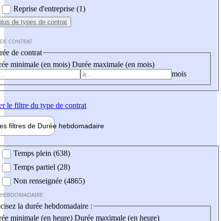
Reprise d'entreprise (1)
plus
de types de contrat
 DE CONTRAT
ée de contrat
ée minimale (en mois)
Durée maximale (en mois)
mois
er
le filtre du type de contrat
les filtres de
Durée hebdo
madaire
 hebdomadaire
Temps plein (638)
Temps partiel (28)
Non renseignée (4865)
 HEBDOMADAIRE
cisez la durée hebdomadaire :
ée minimale (en heure)
Durée maximale (en heure)