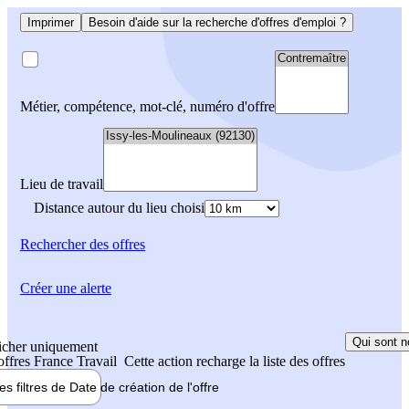
Imprimer
Besoin d'aide sur la recherche d'offres d'emploi ?
Métier, compétence, mot-clé, numéro d'offre
Lieu de travail
Distance autour du lieu choisi
Rechercher
des offres
Créer une alerte
Qui sont n
icher uniquement
 offres France Travail
Cette action recharge la liste des offres
les filtres de
Date de création
de l'offre