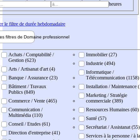
heures
er
le filtre de durée hebdomadaire
les filtres de
Domaine pro
fessionnel
ne professionel
Achats / Comptabilité /
Immobilier (27)
Gestion (623)
Industrie (494)
Arts / Artisanat d'art (4)
Informatique /
Banque / Assurance (23)
Télécommunication (1158)
Bâtiment / Travaux
Installation / Maintenance 
Publics (849)
Marketing / Stratégie
Commerce / Vente (465)
commerciale (389)
Communication /
Ressources Humaines (60)
Multimédia (110)
Santé (57)
Conseil / Etudes (61)
Secrétariat / Assistanat (55)
Direction d'entreprise (41)
Services à la personne / à l