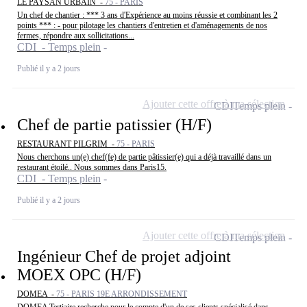
LE PAYSAN URBAIN -
75 - PARIS
Un chef de chantier : *** 3 ans d'Expérience au moins réussie et combinant les 2
points *** : - pour pilotage les chantiers d'entretien et d'aménagements de nos
fermes, répondre aux sollicitations...
CDI - Temps plein
Publié il y a 2 jours
Ajouter cette offre à ma sélection
CDI
Temps plein
Chef de partie patissier (H/F)
RESTAURANT PILGRIM -
75 - PARIS
Nous cherchons un(e) chef(fe) de partie pâtissier(e) qui a déjà travaillé dans un
restaurant étoilé.. Nous sommes dans Paris15.
CDI - Temps plein
Publié il y a 2 jours
Ajouter cette offre à ma sélection
CDI
Temps plein
Ingénieur Chef de projet adjoint
MOEX OPC (H/F)
DOMEA -
75 - PARIS 19E ARRONDISSEMENT
DOMEA Tertiaire recherche pour le compte d'un de ses clients spécialisé dans