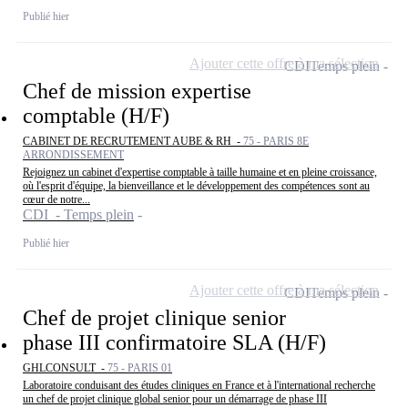
Publié hier
Ajouter cette offre à ma sélection
CDI
Temps plein
Chef de mission expertise
comptable (H/F)
CABINET DE RECRUTEMENT AUBE & RH -
75 - PARIS 8E
ARRONDISSEMENT
Rejoignez un cabinet d'expertise comptable à taille humaine et en pleine croissance,
où l'esprit d'équipe, la bienveillance et le développement des compétences sont au
cœur de notre...
CDI - Temps plein
Publié hier
Ajouter cette offre à ma sélection
CDI
Temps plein
Chef de projet clinique senior
phase III confirmatoire SLA (H/F)
GHLCONSULT -
75 - PARIS 01
Laboratoire conduisant des études cliniques en France et à l'international recherche
un chef de projet clinique global senior pour un démarrage de phase III