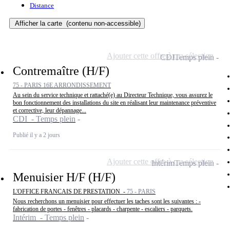
Distance
Afficher la carte
(contenu non-accessible)
Ajouter cette offre à ma sélection
CDI
Temps plein
Contremaître (H/F)
75 - PARIS 16E ARRONDISSEMENT
Au sein du service technique et rattaché(e) au Directeur Technique, vous assurez le
bon fonctionnement des installations du site en réalisant leur maintenance préventive
et corrective, leur dépannage...
CDI - Temps plein
Publié il y a 2 jours
Ajouter cette offre à ma sélection
Intérim
Temps plein
Menuisier H/F (H/F)
L'OFFICE FRANCAIS DE PRESTATION -
75 - PARIS
Nous recherchons un menuisier pour effectuer les taches sont les suivantes : -
fabrication de portes - fenêtres - placards - charpente - escaliers - parquets.
Intérim - Temps plein