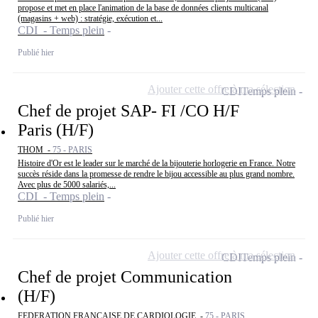
propose et met en place l'animation de la base de données clients multicanal
(magasins + web) : stratégie, exécution et...
CDI - Temps plein
Publié hier
Ajouter cette offre à ma sélection
CDI
Temps plein
Chef de projet SAP- FI /CO H/F
Paris (H/F)
THOM -
75 - PARIS
Histoire d'Or est le leader sur le marché de la bijouterie horlogerie en France. Notre
succès réside dans la promesse de rendre le bijou accessible au plus grand nombre.
Avec plus de 5000 salariés,...
CDI - Temps plein
Publié hier
Ajouter cette offre à ma sélection
CDI
Temps plein
Chef de projet Communication
(H/F)
FEDERATION FRANCAISE DE CARDIOLOGIE -
75 - PARIS