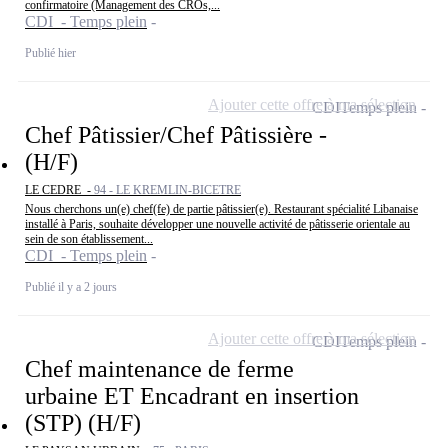
confirmatoire (Management des CROs,...
CDI - Temps plein
Publié hier
Ajouter cette offre à ma sélection
CDI
Temps plein
Chef Pâtissier/Chef Pâtissière -
(H/F)
LE CEDRE -
94 - LE KREMLIN-BICETRE
Nous cherchons un(e) chef(fe) de partie pâtissier(e). Restaurant spécialité Libanaise
installé à Paris, souhaite développer une nouvelle activité de pâtisserie orientale au
sein de son établissement...
CDI - Temps plein
Publié il y a 2 jours
Ajouter cette offre à ma sélection
CDI
Temps plein
Chef maintenance de ferme
urbaine ET Encadrant en insertion
(STP) (H/F)