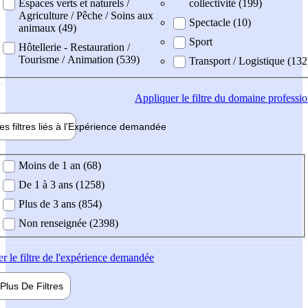
Espaces verts et naturels /
collectivité (199)
Agriculture / Pêche / Soins aux
Spectacle (10)
animaux (49)
Sport
Hôtellerie - Restauration /
Tourisme / Animation (539)
Transport / Logistique (132
Appliquer
le filtre du domaine professi
es filtres liés à l'
Expérience
demandée
ience demandée
Moins de 1 an (68)
De 1 à 3 ans (1258)
Plus de 3 ans (854)
Non renseignée (2398)
er
le filtre de l'expérience demandée
Plus De
Filtres