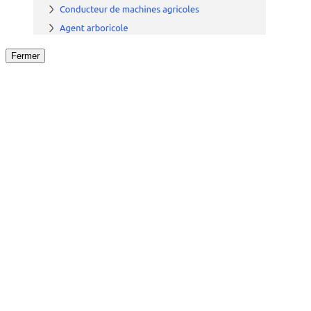
Fermer
Fermer
le détail de l'offre
/
Offre
sur
Offre précéden