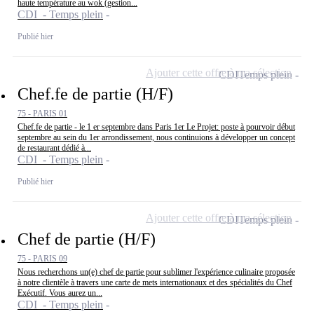
haute température au wok (gestion...
CDI - Temps plein
Publié hier
Ajouter cette offre à ma sélection
CDI
Temps plein
Chef.fe de partie (H/F)
75 - PARIS 01
Chef.fe de partie - le 1 er septembre dans Paris 1er Le Projet: poste à pourvoir début
septembre au sein du 1er arrondissement, nous continuions à développer un concept
de restaurant dédié à...
CDI - Temps plein
Publié hier
Ajouter cette offre à ma sélection
CDI
Temps plein
Chef de partie (H/F)
75 - PARIS 09
Nous recherchons un(e) chef de partie pour sublimer l'expérience culinaire proposée
à notre clientèle à travers une carte de mets internationaux et des spécialités du Chef
Exécutif. Vous aurez un...
CDI - Temps plein