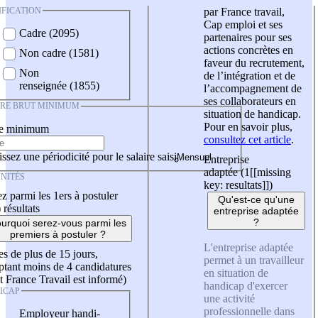
IFICATION
par France travail,
Cap emploi et ses
Cadre (2095)
partenaires pour ses
actions concrètes en
Non cadre (1581)
faveur du recrutement,
Non
de l’intégration et de
renseignée (1855)
l’accompagnement de
ses collaborateurs en
IRE BRUT MINIMUM
situation de handicap.
Pour en savoir plus,
re minimum
consultez cet article
.
ssez une périodicité pour le salaire saisi
Entreprise
adaptée (1
[[missing
NITÉS
key: resultats]]
)
z parmi les 1ers à postuler
Qu'est-ce qu'une
)
résultats
entreprise adaptée
?
urquoi serez-vous parmi les
premiers à postuler ?
L'entreprise adaptée
es de plus de 15 jours,
permet à un travailleur
tant moins de 4 candidatures
en situation de
t France Travail est informé)
handicap d'exercer
ICAP
une activité
professionnelle dans
Employeur handi-