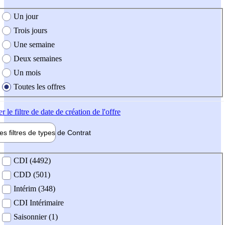
e création de l'offre
Un jour
Trois jours
Une semaine
Deux semaines
Un mois
Toutes les offres
er
le filtre de date de création de l'offre
les filtres de types de
Contrat
de contrat
CDI (4492)
CDD (501)
Intérim (348)
CDI Intérimaire
Saisonnier (1)