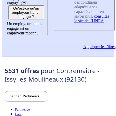
des conditions
engagé (29)
adaptées à ses
Qu'est-ce qu'un
capacités. Pour en
employeur handi-
savoir plus,
consultez
engagé ?
le site de l’UNEA
.
Un employeur handi-
engagé est un
employeur reconnu
Appliquer
les filtres
5531 offres
pour Contremaître -
Issy-les-Moulineaux (92130)
Trier par
Pertinence
Pertinence
Date