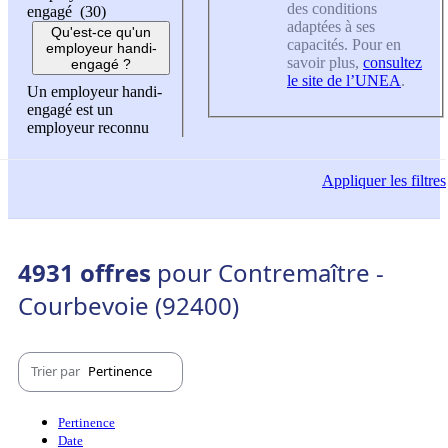
des conditions
engagé (30)
adaptées à ses
Qu'est-ce qu'un
capacités. Pour en
employeur handi-
savoir plus,
consultez
engagé ?
le site de l’UNEA
.
Un employeur handi-
engagé est un
employeur reconnu
Appliquer
les filtres
4931 offres
pour Contremaître -
Courbevoie (92400)
Trier par
Pertinence
Pertinence
Date