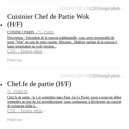
Ajouter cette offre à ma sélection
CDI
Temps plein
Cuisinier Chef de Partie Wok
(H/F)
CUISINE J PARIS -
75 - PARIS
Description : Spécialiste de la cuisson traditionnelle, vous serez responsable du
poste "Wok" au sein de notre cuisine. Missions : Maîtrise parfaite de la cuisson à
haute température au wok (gestion...
CDI - Temps plein
Publié hier
Ajouter cette offre à ma sélection
CDI
Temps plein
Chef.fe de partie (H/F)
75 - PARIS 01
Chef.fe de partie - le 1 er septembre dans Paris 1er Le Projet: poste à pourvoir début
septembre au sein du 1er arrondissement, nous continuions à développer un concept
de restaurant dédié à...
CDI - Temps plein
Publié hier