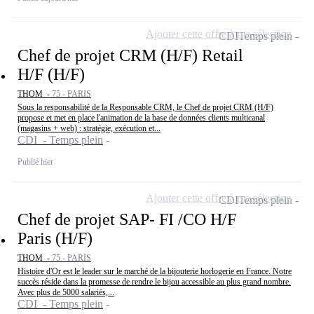
Ajouter cette offre à ma sélection
CDI
Temps plein
Chef de projet CRM (H/F) Retail
H/F (H/F)
THOM -
75 - PARIS
Sous la responsabilité de la Responsable CRM, le Chef de projet CRM (H/F)
propose et met en place l'animation de la base de données clients multicanal
(magasins + web) : stratégie, exécution et...
CDI - Temps plein
Publié hier
Ajouter cette offre à ma sélection
CDI
Temps plein
Chef de projet SAP- FI /CO H/F
Paris (H/F)
THOM -
75 - PARIS
Histoire d'Or est le leader sur le marché de la bijouterie horlogerie en France. Notre
succès réside dans la promesse de rendre le bijou accessible au plus grand nombre.
Avec plus de 5000 salariés,...
CDI - Temps plein