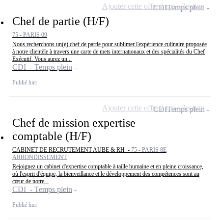
Ajouter cette offre à ma sélection
CDI
Temps plein
Chef de partie (H/F)
75 - PARIS 09
Nous recherchons un(e) chef de partie pour sublimer l'expérience culinaire proposée
à notre clientèle à travers une carte de mets internationaux et des spécialités du Chef
Exécutif. Vous aurez un...
CDI - Temps plein
Publié hier
Ajouter cette offre à ma sélection
CDI
Temps plein
Chef de mission expertise
comptable (H/F)
CABINET DE RECRUTEMENT AUBE & RH -
75 - PARIS 8E
ARRONDISSEMENT
Rejoignez un cabinet d'expertise comptable à taille humaine et en pleine croissance,
où l'esprit d'équipe, la bienveillance et le développement des compétences sont au
cœur de notre...
CDI - Temps plein
Publié hier