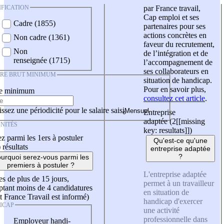
IFICATION
par France travail,
Cap emploi et ses
Cadre (1855)
partenaires pour ses
actions concrètes en
Non cadre (1361)
faveur du recrutement,
Non
de l’intégration et de
renseignée (1715)
l’accompagnement de
ses collaborateurs en
IRE BRUT MINIMUM
situation de handicap.
Pour en savoir plus,
re minimum
consultez cet article
.
ssez une périodicité pour le salaire saisi
Entreprise
adaptée (2
[[missing
NITÉS
key: resultats]]
)
z parmi les 1ers à postuler
Qu'est-ce qu'une
)
résultats
entreprise adaptée
?
urquoi serez-vous parmi les
premiers à postuler ?
L'entreprise adaptée
es de plus de 15 jours,
permet à un travailleur
tant moins de 4 candidatures
en situation de
t France Travail est informé)
handicap d'exercer
ICAP
une activité
professionnelle dans
Employeur handi-