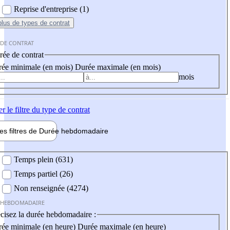
Reprise d'entreprise (1)
plus
de types de contrat
 DE CONTRAT
ée de contrat
ée minimale (en mois)
Durée maximale (en mois)
mois
er
le filtre du type de contrat
les filtres de
Durée hebdo
madaire
 hebdomadaire
Temps plein (631)
Temps partiel (26)
Non renseignée (4274)
 HEBDOMADAIRE
cisez la durée hebdomadaire :
ée minimale (en heure)
Durée maximale (en heure)