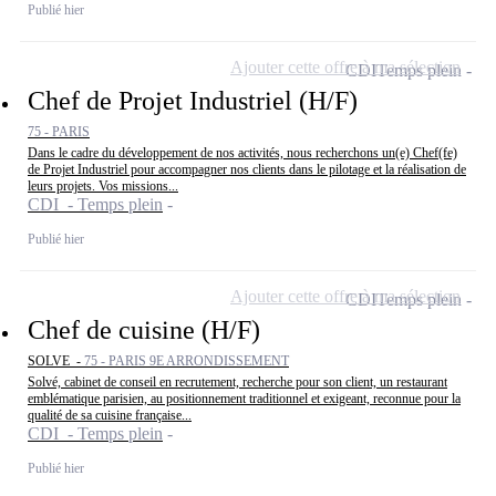
Publié hier
Ajouter cette offre à ma sélection
CDI
Temps plein
Chef de Projet Industriel (H/F)
75 - PARIS
Dans le cadre du développement de nos activités, nous recherchons un(e) Chef(fe)
de Projet Industriel pour accompagner nos clients dans le pilotage et la réalisation de
leurs projets. Vos missions...
CDI - Temps plein
Publié hier
Ajouter cette offre à ma sélection
CDI
Temps plein
Chef de cuisine (H/F)
SOLVE -
75 - PARIS 9E ARRONDISSEMENT
Solvé, cabinet de conseil en recrutement, recherche pour son client, un restaurant
emblématique parisien, au positionnement traditionnel et exigeant, reconnue pour la
qualité de sa cuisine française...
CDI - Temps plein
Publié hier