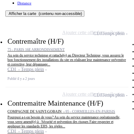
Distance
Afficher la carte
(contenu non-accessible)
Ajouter cette offre à ma sélection
CDI
Temps plein
Contremaître (H/F)
75 - PARIS 16E ARRONDISSEMENT
Au sein du service technique et rattaché(e) au Directeur Technique, vous assurez le
bon fonctionnement des installations du site en réalisant leur maintenance préventive
et corrective, leur dépannage...
CDI - Temps plein
Publié il y a 2 jours
Ajouter cette offre à ma sélection
CDI
Temps plein
Contremaitre Maintenance (H/F)
COMPAGNIE DE SAINT-GOBAIN -
95 - CORMEILLES-EN-PARISIS
Pourquoi a-t-on besoin de vous? Au sein du service maintenance opérationnelle,
vous serez amené(e) à : Sécurité et prévention des risques Faire respecter et
appliquer les standards EHS, les règles...
CDI - Temps plein