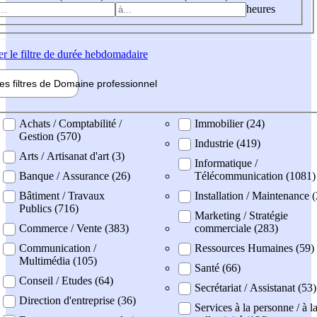
heures
er
le filtre de durée hebdomadaire
les filtres de
Domaine pro
fessionnel
ne professionel
Achats / Comptabilité /
Immobilier (24)
Gestion (570)
Industrie (419)
Arts / Artisanat d'art (3)
Informatique /
Banque / Assurance (26)
Télécommunication (1081)
Bâtiment / Travaux
Installation / Maintenance 
Publics (716)
Marketing / Stratégie
Commerce / Vente (383)
commerciale (283)
Communication /
Ressources Humaines (59)
Multimédia (105)
Santé (66)
Conseil / Etudes (64)
Secrétariat / Assistanat (53)
Direction d'entreprise (36)
Services à la personne / à l