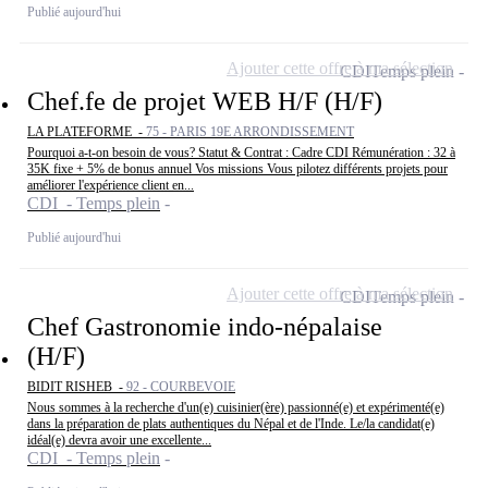
Publié aujourd'hui
Ajouter cette offre à ma sélection
CDI
Temps plein
Chef.fe de projet WEB H/F (H/F)
LA PLATEFORME -
75 - PARIS 19E ARRONDISSEMENT
Pourquoi a-t-on besoin de vous? Statut & Contrat : Cadre CDI Rémunération : 32 à
35K fixe + 5% de bonus annuel Vos missions Vous pilotez différents projets pour
améliorer l'expérience client en...
CDI - Temps plein
Publié aujourd'hui
Ajouter cette offre à ma sélection
CDI
Temps plein
Chef Gastronomie indo-népalaise
(H/F)
BIDIT RISHEB -
92 - COURBEVOIE
Nous sommes à la recherche d'un(e) cuisinier(ère) passionné(e) et expérimenté(e)
dans la préparation de plats authentiques du Népal et de l'Inde. Le/la candidat(e)
idéal(e) devra avoir une excellente...
CDI - Temps plein