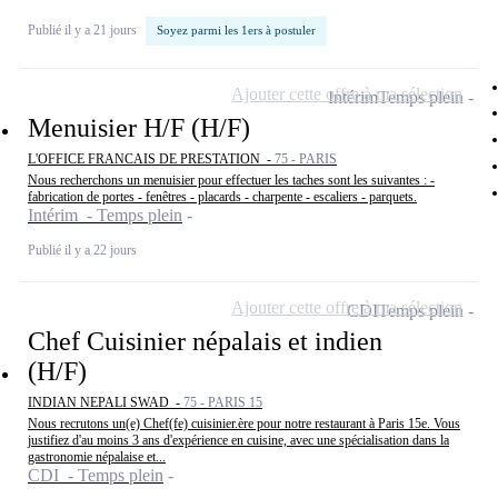
Publié il y a 21 jours
Soyez parmi les 1ers à postuler
Ajouter cette offre à ma sélection
Intérim
Temps plein
Menuisier H/F (H/F)
L'OFFICE FRANCAIS DE PRESTATION -
75 - PARIS
Nous recherchons un menuisier pour effectuer les taches sont les suivantes : -
fabrication de portes - fenêtres - placards - charpente - escaliers - parquets.
Intérim - Temps plein
Publié il y a 22 jours
Ajouter cette offre à ma sélection
CDI
Temps plein
Chef Cuisinier népalais et indien
(H/F)
INDIAN NEPALI SWAD -
75 - PARIS 15
Nous recrutons un(e) Chef(fe) cuisinier.ère pour notre restaurant à Paris 15e. Vous
justifiez d'au moins 3 ans d'expérience en cuisine, avec une spécialisation dans la
gastronomie népalaise et...
CDI - Temps plein