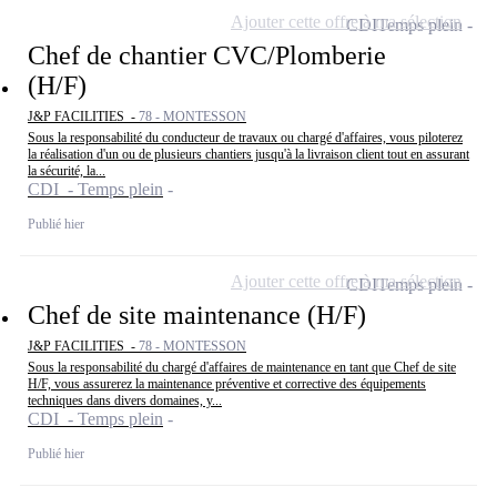
Ajouter cette offre à ma sélection
CDI
Temps plein
Chef de chantier CVC/Plomberie
(H/F)
J&P FACILITIES -
78 - MONTESSON
Sous la responsabilité du conducteur de travaux ou chargé d'affaires, vous piloterez
la réalisation d'un ou de plusieurs chantiers jusqu'à la livraison client tout en assurant
la sécurité, la...
CDI - Temps plein
Publié hier
Ajouter cette offre à ma sélection
CDI
Temps plein
Chef de site maintenance (H/F)
J&P FACILITIES -
78 - MONTESSON
Sous la responsabilité du chargé d'affaires de maintenance en tant que Chef de site
H/F, vous assurerez la maintenance préventive et corrective des équipements
techniques dans divers domaines, y...
CDI - Temps plein
Publié hier