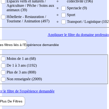
Espaces verts et naturels /
collectivité (196)
Agriculture / Pêche / Soins aux
Spectacle (9)
animaux (39)
Sport
Hôtellerie - Restauration /
Tourisme / Animation (497)
Transport / Logistique (102
Appliquer
le filtre du domaine professi
es filtres liés à l'
Expérience
demandée
ience demandée
Moins de 1 an (68)
De 1 à 3 ans (1192)
Plus de 3 ans (808)
Non renseignée (2009)
er
le filtre de l'expérience demandée
Plus De
Filtres