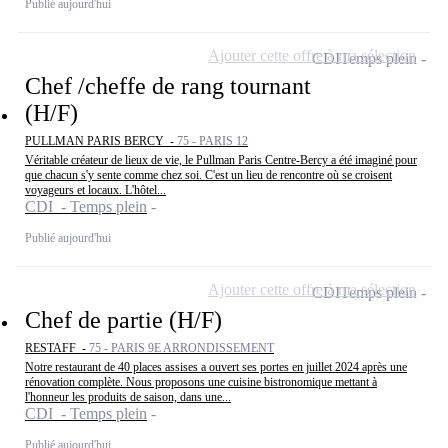
Publié aujourd'hui
Ajouter cette offre à ma sélection
CDI
Temps plein
Chef /cheffe de rang tournant
(H/F)
PULLMAN PARIS BERCY -
75 - PARIS 12
Véritable créateur de lieux de vie, le Pullman Paris Centre-Bercy a été imaginé pour
que chacun s'y sente comme chez soi. C'est un lieu de rencontre où se croisent
voyageurs et locaux. L'hôtel...
CDI - Temps plein
Publié aujourd'hui
Ajouter cette offre à ma sélection
CDI
Temps plein
Chef de partie (H/F)
RESTAFF -
75 - PARIS 9E ARRONDISSEMENT
Notre restaurant de 40 places assises a ouvert ses portes en juillet 2024 après une
rénovation complète. Nous proposons une cuisine bistronomique mettant à
l'honneur les produits de saison, dans une...
CDI - Temps plein
Publié aujourd'hui