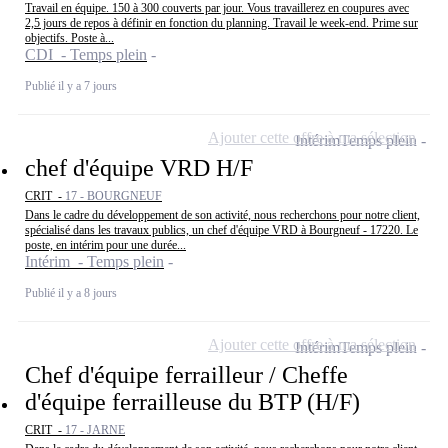
Travail en équipe. 150 à 300 couverts par jour. Vous travaillerez en coupures avec
2,5 jours de repos à définir en fonction du planning. Travail le week-end. Prime sur
objectifs. Poste à...
CDI - Temps plein
Publié il y a 7 jours
Ajouter cette offre à ma sélection
Intérim
Temps plein
chef d'équipe VRD H/F
CRIT -
17 - BOURGNEUF
Dans le cadre du développement de son activité, nous recherchons pour notre client,
spécialisé dans les travaux publics, un chef d'équipe VRD à Bourgneuf - 17220. Le
poste, en intérim pour une durée...
Intérim - Temps plein
Publié il y a 8 jours
Ajouter cette offre à ma sélection
Intérim
Temps plein
Chef d'équipe ferrailleur / Cheffe
d'équipe ferrailleuse du BTP (H/F)
CRIT -
17 - JARNE