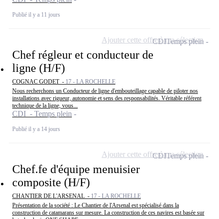
Publié il y a 11 jours
Ajouter cette offre à ma sélection
CDI
Temps plein
Chef régleur et conducteur de
ligne (H/F)
COGNAC GODET -
17 - LA ROCHELLE
Nous recherchons un Conducteur de ligne d'embouteillage capable de piloter nos
installations avec rigueur, autonomie et sens des responsabilités. Véritable référent
technique de la ligne, vous...
CDI - Temps plein
Publié il y a 14 jours
Ajouter cette offre à ma sélection
CDI
Temps plein
Chef.fe d'équipe menuisier
composite (H/F)
CHANTIER DE L'ARSENAL -
17 - LA ROCHELLE
Présentation de la société : Le Chantier de l'Arsenal est spécialisé dans la
construction de catamarans sur mesure. La construction de ces navires est basée sur