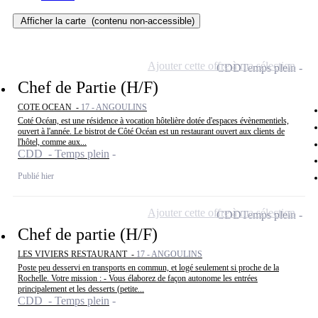
Afficher la carte
(contenu non-accessible)
Ajouter cette offre à ma sélection
CDD
Temps plein
Chef de Partie (H/F)
COTE OCEAN -
17 - ANGOULINS
Coté Océan, est une résidence à vocation hôtelière dotée d'espaces évènementiels,
ouvert à l'année. Le bistrot de Côté Océan est un restaurant ouvert aux clients de
l'hôtel, comme aux...
CDD - Temps plein
Publié hier
Ajouter cette offre à ma sélection
CDD
Temps plein
Chef de partie (H/F)
LES VIVIERS RESTAURANT -
17 - ANGOULINS
Poste peu desservi en transports en commun, et logé seulement si proche de la
Rochelle. Votre mission : - Vous élaborez de façon autonome les entrées
principalement et les desserts (petite...
CDD - Temps plein