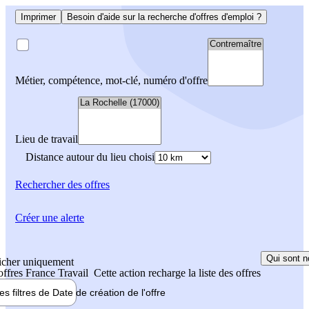
Imprimer
Besoin d'aide sur la recherche d'offres d'emploi ?
Métier, compétence, mot-clé, numéro d'offre
Lieu de travail
Distance autour du lieu choisi
Rechercher
des offres
Créer une alerte
Qui sont n
icher uniquement
 offres France Travail
Cette action recharge la liste des offres
les filtres de
Date de création
de l'offre