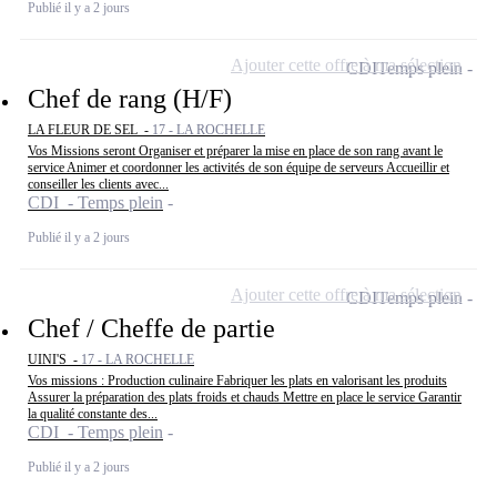
Publié il y a 2 jours
Ajouter cette offre à ma sélection
CDI
Temps plein
Chef de rang (H/F)
LA FLEUR DE SEL -
17 - LA ROCHELLE
Vos Missions seront Organiser et préparer la mise en place de son rang avant le
service Animer et coordonner les activités de son équipe de serveurs Accueillir et
conseiller les clients avec...
CDI - Temps plein
Publié il y a 2 jours
Ajouter cette offre à ma sélection
CDI
Temps plein
Chef / Cheffe de partie
UINI'S -
17 - LA ROCHELLE
Vos missions : Production culinaire Fabriquer les plats en valorisant les produits
Assurer la préparation des plats froids et chauds Mettre en place le service Garantir
la qualité constante des...
CDI - Temps plein
Publié il y a 2 jours