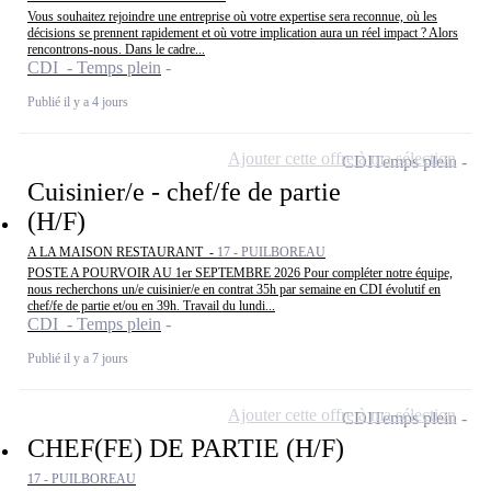
Vous souhaitez rejoindre une entreprise où votre expertise sera reconnue, où les
décisions se prennent rapidement et où votre implication aura un réel impact ? Alors
rencontrons-nous. Dans le cadre...
CDI - Temps plein
Publié il y a 4 jours
Ajouter cette offre à ma sélection
CDI
Temps plein
Cuisinier/e - chef/fe de partie
(H/F)
A LA MAISON RESTAURANT -
17 - PUILBOREAU
POSTE A POURVOIR AU 1er SEPTEMBRE 2026 Pour compléter notre équipe,
nous recherchons un/e cuisinier/e en contrat 35h par semaine en CDI évolutif en
chef/fe de partie et/ou en 39h. Travail du lundi...
CDI - Temps plein
Publié il y a 7 jours
Ajouter cette offre à ma sélection
CDI
Temps plein
CHEF(FE) DE PARTIE (H/F)
17 - PUILBOREAU