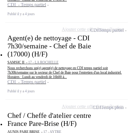
CDI - Temps partiel
Publié il y a 4 jours
Ajouter cette offre à ma sélection
CDI
Temps partiel
Agent(e) de nettoyage - CDI
7h30/semaine - Chef de Baie
(17000) (H/F)
SAMSIC II -
17 - LA ROCHELLE
Nous recherchons un(e) agent(e) de nettoyage en CDI temps partiel soit
7h30h/semaine sur le secteur de Chef de Baie pour l'entretien d'un local industriel.
Horaires : Lundi au vendredi de 16h00 à...
CDI - Temps partiel
Publié il y a 4 jours
Ajouter cette offre à ma sélection
CDI
Temps plein
Chef / Cheffe d'atelier centre
France Pare-Brise (H/F)
AUNIS PARE BRISE -
17 - AYTRE