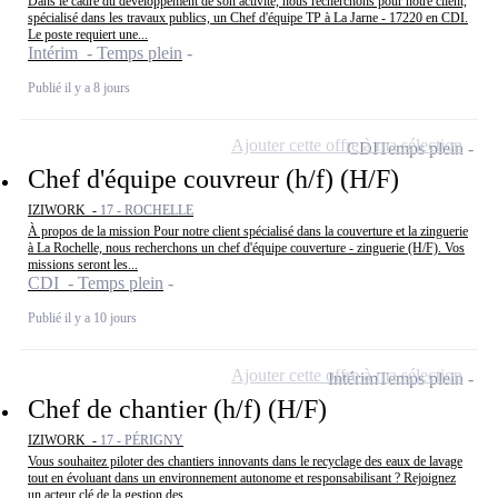
Dans le cadre du développement de son activité, nous recherchons pour notre client,
spécialisé dans les travaux publics, un Chef d'équipe TP à La Jarne - 17220 en CDI.
Le poste requiert une...
Intérim - Temps plein
Publié il y a 8 jours
Ajouter cette offre à ma sélection
CDI
Temps plein
Chef d'équipe couvreur (h/f) (H/F)
IZIWORK -
17 - ROCHELLE
À propos de la mission Pour notre client spécialisé dans la couverture et la zinguerie
à La Rochelle, nous recherchons un chef d'équipe couverture - zinguerie (H/F). Vos
missions seront les...
CDI - Temps plein
Publié il y a 10 jours
Ajouter cette offre à ma sélection
Intérim
Temps plein
Chef de chantier (h/f) (H/F)
IZIWORK -
17 - PÉRIGNY
Vous souhaitez piloter des chantiers innovants dans le recyclage des eaux de lavage
tout en évoluant dans un environnement autonome et responsabilisant ? Rejoignez
un acteur clé de la gestion des...