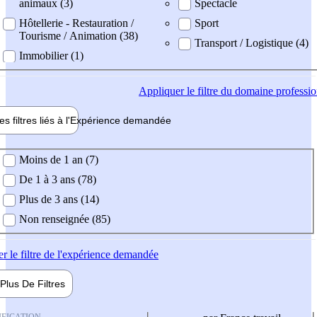
animaux (3)
Spectacle
Hôtellerie - Restauration /
Sport
Tourisme / Animation (38)
Transport / Logistique (4)
Immobilier (1)
Appliquer
le filtre du domaine professi
es filtres liés à l'
Expérience
demandée
ience demandée
Moins de 1 an (7)
De 1 à 3 ans (78)
Plus de 3 ans (14)
Non renseignée (85)
er
le filtre de l'expérience demandée
Plus De
Filtres