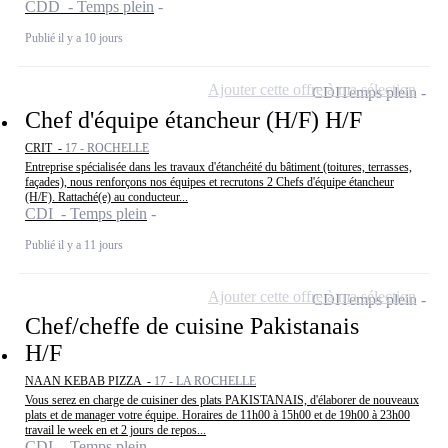
CDD - Temps plein
Publié il y a 10 jours
Ajouter cette offre à ma sélection
CDI
Temps plein
Chef d'équipe étancheur (H/F) H/F
CRIT -
17 - ROCHELLE
Entreprise spécialisée dans les travaux d'étanchéité du bâtiment (toitures, terrasses,
façades), nous renforçons nos équipes et recrutons 2 Chefs d'équipe étancheur
(H/F). Rattaché(e) au conducteur...
CDI - Temps plein
Publié il y a 11 jours
Ajouter cette offre à ma sélection
CDI
Temps plein
Chef/cheffe de cuisine Pakistanais
H/F
NAAN KEBAB PIZZA -
17 - LA ROCHELLE
Vous serez en charge de cuisiner des plats PAKISTANAIS, d'élaborer de nouveaux
plats et de manager votre équipe. Horaires de 11h00 à 15h00 et de 19h00 à 23h00
travail le week en et 2 jours de repos...
CDI - Temps plein