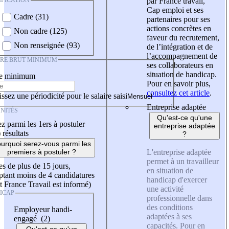
IFICATION
par France travail,
Cap emploi et ses
Cadre (31)
partenaires pour ses
actions concrètes en
Non cadre (125)
faveur du recrutement,
Non renseignée (93)
de l’intégration et de
l’accompagnement de
IRE BRUT MINIMUM
ses collaborateurs en
situation de handicap.
re minimum
Pour en savoir plus,
consultez cet article
.
ssez une périodicité pour le salaire saisi
Entreprise adaptée
NITÉS
Qu'est-ce qu'une
z parmi les 1ers à postuler
entreprise adaptée
)
résultats
?
urquoi serez-vous parmi les
L'entreprise adaptée
premiers à postuler ?
permet à un travailleur
es de plus de 15 jours,
en situation de
tant moins de 4 candidatures
handicap d'exercer
t France Travail est informé)
une activité
ICAP
professionnelle dans
des conditions
Employeur handi-
adaptées à ses
engagé (2)
capacités. Pour en
Qu'est-ce qu'un