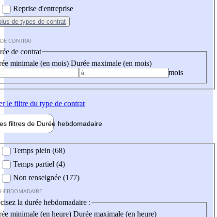
Reprise d'entreprise
plus
de types de contrat
 DE CONTRAT
ée de contrat
ée minimale (en mois)
Durée maximale (en mois)
mois
er
le filtre du type de contrat
les filtres de
Durée hebdo
madaire
 hebdomadaire
Temps plein (68)
Temps partiel (4)
Non renseignée (177)
 HEBDOMADAIRE
cisez la durée hebdomadaire :
ée minimale (en heure)
Durée maximale (en heure)