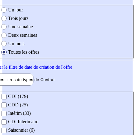
e création de l'offre
Un jour
Trois jours
Une semaine
Deux semaines
Un mois
Toutes les offres
er
le filtre de date de création de l'offre
les filtres de types de
Contrat
de contrat
CDI (179)
CDD (25)
Intérim (33)
CDI Intérimaire
Saisonnier (6)