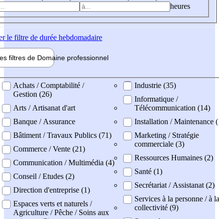
heures
er
le filtre de durée hebdomadaire
les filtres de
Domaine pro
fessionnel
ne professionel
Achats / Comptabilité /
Industrie (35)
Gestion (26)
Informatique /
Arts / Artisanat d'art
Télécommunication (14)
Banque / Assurance
Installation / Maintenance 
Bâtiment / Travaux Publics (71)
Marketing / Stratégie
commerciale (3)
Commerce / Vente (21)
Ressources Humaines (2)
Communication / Multimédia (4)
Santé (1)
Conseil / Etudes (2)
Secrétariat / Assistanat (2)
Direction d'entreprise (1)
Services à la personne / à l
Espaces verts et naturels /
collectivité (9)
Agriculture / Pêche / Soins aux