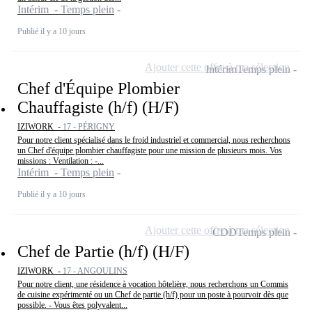
Intérim - Temps plein
Publié il y a 10 jours
Ajouter cette offre à ma sélection
Intérim
Temps plein
Chef d'Équipe Plombier
Chauffagiste (h/f) (H/F)
IZIWORK -
17 - PÉRIGNY
Pour notre client spécialisé dans le froid industriel et commercial, nous recherchons
un Chef d'équipe plombier chauffagiste pour une mission de plusieurs mois. Vos
missions : Ventilation : -...
Intérim - Temps plein
Publié il y a 10 jours
Ajouter cette offre à ma sélection
CDD
Temps plein
Chef de Partie (h/f) (H/F)
IZIWORK -
17 - ANGOULINS
Pour notre client, une résidence à vocation hôtelière, nous recherchons un Commis
de cuisine expérimenté ou un Chef de partie (h/f) pour un poste à pourvoir dès que
possible. - Vous êtes polyvalent...