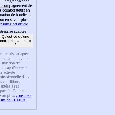
 l’intégration et de
’accompagnement de
s collaborateurs en
tuation de handicap.
ur en savoir plus,
nsultez cet article
.
treprise adaptée
Qu'est-ce qu'une
entreprise adaptée
?
entreprise adaptée
rmet à un travailleur
 situation de
ndicap d'exercer
e activité
ofessionnelle dans
s conditions
aptées à ses
pacités. Pour en
voir plus,
consultez
 site de l’UNEA
.