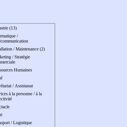
strie (13)
rmatique /
écommunication
allation / Maintenance (2)
eting / Stratégie
merciale
sources Humaines
té
étariat / Assistanat
ices à la personne / à la
ectivité
ctacle
rt
sport / Logistique