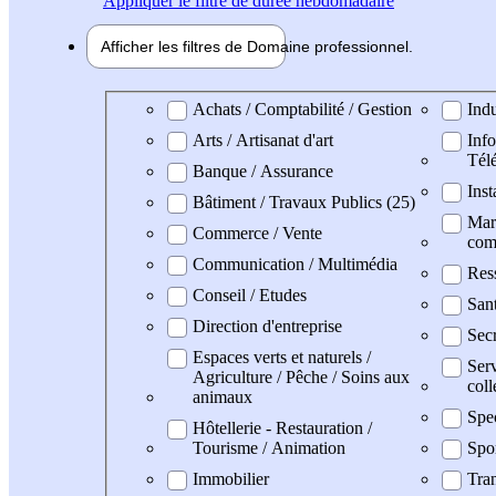
Appliquer
le filtre de durée hebdomadaire
Afficher les filtres de
Domaine pro
fessionnel
Domaine professionel
Achats / Comptabilité / Gestion
Indu
Arts / Artisanat d'art
Info
Tél
Banque / Assurance
Inst
Bâtiment / Travaux Publics (25)
Mark
Commerce / Vente
com
Communication / Multimédia
Res
Conseil / Etudes
San
Direction d'entreprise
Secr
Espaces verts et naturels /
Serv
Agriculture / Pêche / Soins aux
coll
animaux
Spe
Hôtellerie - Restauration /
Tourisme / Animation
Spo
Immobilier
Tran