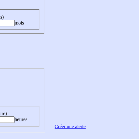
s)
mois
ure)
heures
Créer une alerte