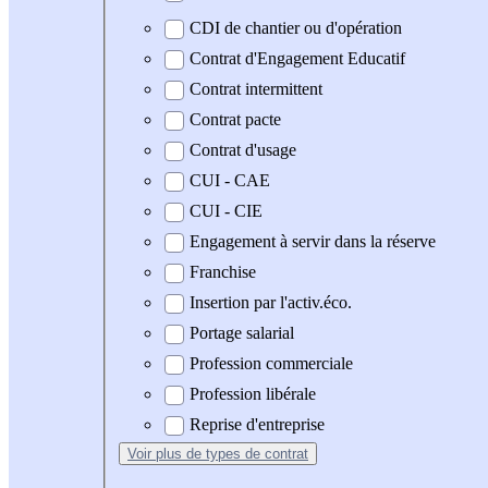
CDI de chantier ou d'opération
Contrat d'Engagement Educatif
Contrat intermittent
Contrat pacte
Contrat d'usage
CUI - CAE
CUI - CIE
Engagement à servir dans la réserve
Franchise
Insertion par l'activ.éco.
Portage salarial
Profession commerciale
Profession libérale
Reprise d'entreprise
Voir plus
de types de contrat