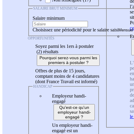
de
l
SALAIRE BRUT MINIMUM
se
si
Salaire minimum
Po
co
Choisissez une périodicité pour le salaire saisi
En
OPPORTUNITÉS
Soyez parmi les 1ers à postuler
(2)
résultats
Pourquoi serez-vous parmi les
L'
premiers à postuler ?
pe
Offres de plus de 15 jours,
en
comptant moins de 4 candidatures
ha
(dont France Travail est informé)
un
HANDICAP
pr
de
Employeur handi-
ad
engagé
ca
Qu'est-ce qu'un
sa
employeur handi-
le
engagé ?
Un employeur handi-
engagé est un