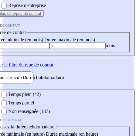
Reprise d'entreprise
plus
de types de contrat
 DE CONTRAT
ée de contrat
ée minimale (en mois)
Durée maximale (en mois)
mois
er
le filtre du type de contrat
les filtres de
Durée hebdo
madaire
 hebdomadaire
Temps plein (42)
Temps partiel
Non renseignée (137)
 HEBDOMADAIRE
cisez la durée hebdomadaire :
ée minimale (en heure)
Durée maximale (en heure)