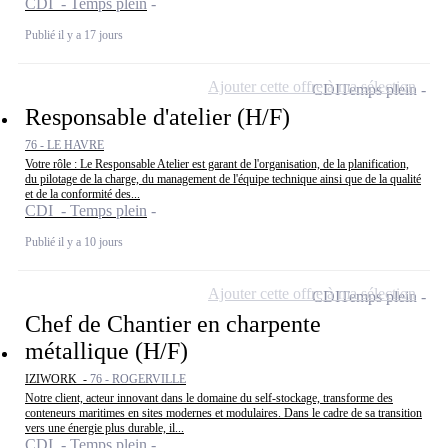
CDI - Temps plein
Publié il y a 17 jours
Ajouter cette offre à ma sélection
CDI
Temps plein
Responsable d'atelier (H/F)
76 - LE HAVRE
Votre rôle : Le Responsable Atelier est garant de l'organisation, de la planification,
du pilotage de la charge, du management de l'équipe technique ainsi que de la qualité
et de la conformité des...
CDI - Temps plein
Publié il y a 10 jours
Ajouter cette offre à ma sélection
CDI
Temps plein
Chef de Chantier en charpente
métallique (H/F)
IZIWORK -
76 - ROGERVILLE
Notre client, acteur innovant dans le domaine du self-stockage, transforme des
conteneurs maritimes en sites modernes et modulaires. Dans le cadre de sa transition
vers une énergie plus durable, il...
CDI - Temps plein