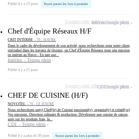
Publié il y a 23 jours
Soyez parmi les 1ers à postuler
Ajouter cette offre à ma sélection
Intérim
Temps plein
Chef d'Équipe Réseaux H/F
CRIT INTERIM -
76 - HAVRE
Dans le cadre du développement de son activité, nous recherchons pour notre client,
spécialisé dans les travaux de réseaux, un Chef d'Équipe Réseaux pour une mission
en intérim au Havre.- En tant que...
Intérim - Temps plein
Publié il y a 25 jours
Ajouter cette offre à ma sélection
CDI
Temps plein
CHEF DE CUISINE (H/F)
NOVOTEL -
76 - LE HAVRE
Nous recherchons un(e) Chef(fe) de Cuisine passionné(e), organisé(e) et créatif(ve)
Vos missions: Direction culinaire & production: Développer une cuisine de saison,
axée sur les produits frais, la...
CDI - Temps plein
Publié il y a plus de 30 jours
Soyez parmi les 1ers à postuler