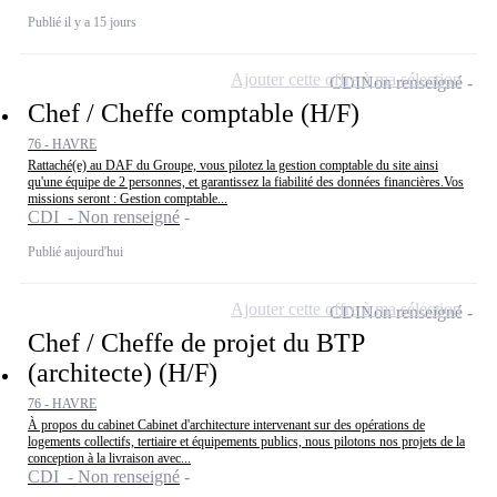
Publié il y a 15 jours
Ajouter cette offre à ma sélection
CDI
Non renseigné
Chef / Cheffe comptable (H/F)
76 - HAVRE
Rattaché(e) au DAF du Groupe, vous pilotez la gestion comptable du site ainsi
qu'une équipe de 2 personnes, et garantissez la fiabilité des données financières.Vos
missions seront : Gestion comptable...
CDI - Non renseigné
Publié aujourd'hui
Ajouter cette offre à ma sélection
CDI
Non renseigné
Chef / Cheffe de projet du BTP
(architecte) (H/F)
76 - HAVRE
À propos du cabinet Cabinet d'architecture intervenant sur des opérations de
logements collectifs, tertiaire et équipements publics, nous pilotons nos projets de la
conception à la livraison avec...
CDI - Non renseigné