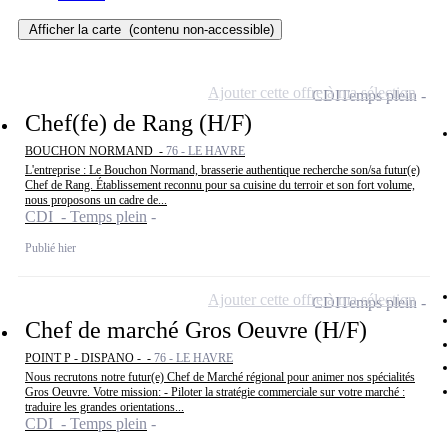
Afficher la carte
(contenu non-accessible)
Ajouter cette offre à ma sélection
CDI
Temps plein
Chef(fe) de Rang (H/F)
BOUCHON NORMAND -
76 - LE HAVRE
L'entreprise : Le Bouchon Normand, brasserie authentique recherche son/sa futur(e)
Chef de Rang. Établissement reconnu pour sa cuisine du terroir et son fort volume,
nous proposons un cadre de...
CDI - Temps plein
Publié hier
Ajouter cette offre à ma sélection
CDI
Temps plein
Chef de marché Gros Oeuvre (H/F)
POINT P - DISPANO - -
76 - LE HAVRE
Nous recrutons notre futur(e) Chef de Marché régional pour animer nos spécialités
Gros Oeuvre. Votre mission: - Piloter la stratégie commerciale sur votre marché :
traduire les grandes orientations...
CDI - Temps plein