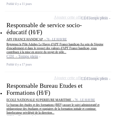
Publié il y a 11 jours
Ajouter cette offre à ma sélection
CDI
Temps plein
Responsable de service socio-
éducatif (H/F)
APF FRANCE HANDICAP -
76 - LE HAVRE
Rejoignez le Pôle Adultes Le Havre d'APF France handicap Au sein de l'équipe
d'encadrement et dans le respect des valeurs d'APF France handicap, vous
contribuez à la mise en œuvre du projet de pôle...
CDI - Temps plein
Publié il y a 17 jours
Ajouter cette offre à ma sélection
CDI
Temps plein
Responsable Bureau Etudes et
Formations (H/F)
ECOLE NATIONALE SUPERIEURE MARITIME -
76 - LE HAVRE
Le bureau des études et des formations (BEF) assure le suivi administratif et
pédagogique des étudiants et stagiaires de la formation initiale et continue.
Interlocuteur privilégié de la direction...