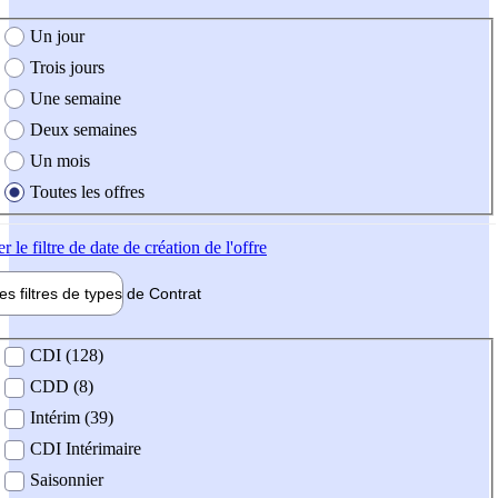
e création de l'offre
Un jour
Trois jours
Une semaine
Deux semaines
Un mois
Toutes les offres
er
le filtre de date de création de l'offre
les filtres de types de
Contrat
de contrat
CDI (128)
CDD (8)
Intérim (39)
CDI Intérimaire
Saisonnier