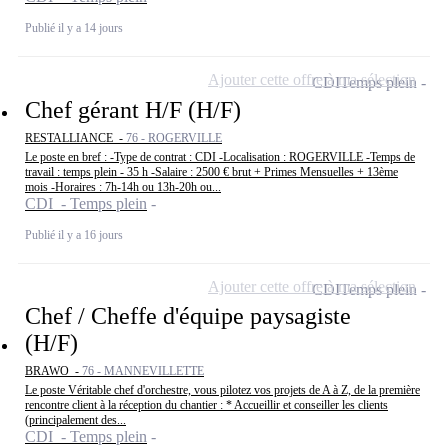
Publié il y a 14 jours
Ajouter cette offre à ma sélection
CDI
Temps plein
Chef gérant H/F (H/F)
RESTALLIANCE -
76 - ROGERVILLE
Le poste en bref : -Type de contrat : CDI -Localisation : ROGERVILLE -Temps de
travail : temps plein - 35 h -Salaire : 2500 € brut + Primes Mensuelles + 13ème
mois -Horaires : 7h-14h ou 13h-20h ou...
CDI - Temps plein
Publié il y a 16 jours
Ajouter cette offre à ma sélection
CDI
Temps plein
Chef / Cheffe d'équipe paysagiste
(H/F)
BRAWO -
76 - MANNEVILLETTE
Le poste Véritable chef d'orchestre, vous pilotez vos projets de A à Z, de la première
rencontre client à la réception du chantier : * Accueillir et conseiller les clients
(principalement des...
CDI - Temps plein