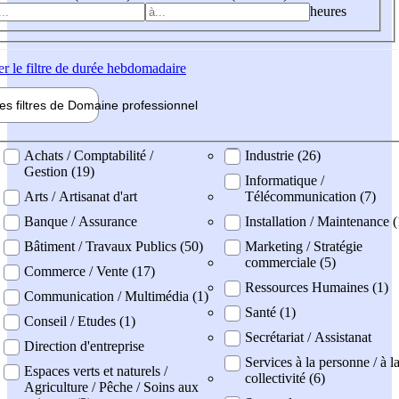
heures
er
le filtre de durée hebdomadaire
les filtres de
Domaine pro
fessionnel
ne professionel
Achats / Comptabilité /
Industrie (26)
Gestion (19)
Informatique /
Arts / Artisanat d'art
Télécommunication (7)
Banque / Assurance
Installation / Maintenance 
Bâtiment / Travaux Publics (50)
Marketing / Stratégie
commerciale (5)
Commerce / Vente (17)
Ressources Humaines (1)
Communication / Multimédia (1)
Santé (1)
Conseil / Etudes (1)
Secrétariat / Assistanat
Direction d'entreprise
Services à la personne / à l
Espaces verts et naturels /
collectivité (6)
Agriculture / Pêche / Soins aux