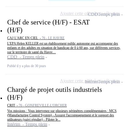
Ajouter cette offre à ma sélection
CDD
Temps plein
Chef de service (H/F) - ESAT
(H/F)
CAJ L'ARC EN CIEL -
76 - LE HAVRE
L'EPA Helen KELLER est un établissement public autonome qui accompagne des
enfants et des adultes en situation de handicap de 0 à 60 ans, sur différents services,
sur le territoire de santé du Havre....
CDD - Temps plein
Publié il y a plus de 30 jours
Ajouter cette offre à ma sélection
Intérim
Temps plein
Chargé de projet outils industriels
(H/F)
CRIT -
76 - GONFREVILLE-L'ORCHER
Vos missions : Vous intervenez sur plusieurs périmètres complémentaires : MCS
(Manufacturing Control System) - Assurer l'accompagnement et le support des
utilisateurs (suivi régulier) - Piloter le...
Intérim - Temps plein