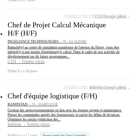
Ajouter cette offre à ma sélection
CDI
Temps plein
Chef de Projet Calcul Mécanique
H/F (H/F)
INGELIANCE TECHNOLOGIES -
76 - LE HAVRE
Rattaché(e) au centre de simulation numérique de l'agence du Havre, vous êtes
intégré(e) à une équipe d'ingénieur(e)s calcul. Dans le cadre de nos activités de
développement sur de futurs programmes...
CDI - Temps plein
Publié il y a 10 jours
Ajouter cette offre à ma sélection
Intérim
Temps plein
Chef d'équipe logistique (F/H)
RANDSTAD -
76 - HARFLEUR
Gestion des approvisionnements en lien avec les équipes projets et maintenance.
Passer les commandes auprès des fournisseurs et suivre les délais de livraison.
Optimiser les stocks (réduction des...
Intérim - Temps plein
Publié il y a 17 jours
Soyez parmi les 1ers à postuler