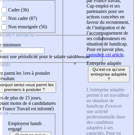
IFICATION
par France travail,
Cap emploi et ses
Cadre (36)
partenaires pour ses
actions concrètes en
Non cadre (87)
faveur du recrutement,
Non renseignée (56)
de l’intégration et de
l’accompagnement de
IRE BRUT MINIMUM
ses collaborateurs en
situation de handicap.
re minimum
Pour en savoir plus,
consultez cet article
.
ssez une périodicité pour le salaire saisi
Entreprise adaptée
NITÉS
Qu'est-ce qu'une
z parmi les 1ers à postuler
entreprise adaptée
résultats
?
urquoi serez-vous parmi les
L'entreprise adaptée
premiers à postuler ?
permet à un travailleur
es de plus de 15 jours,
en situation de
tant moins de 4 candidatures
handicap d'exercer
t France Travail est informé)
une activité
ICAP
professionnelle dans
des conditions
Employeur handi-
adaptées à ses
engagé
capacités. Pour en
Qu'est-ce qu'un