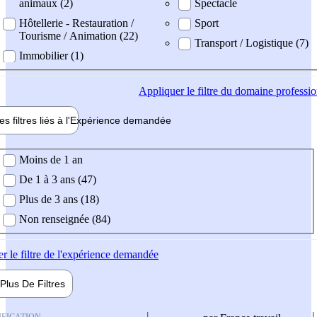
animaux (2)
Spectacle
Hôtellerie - Restauration /
Sport
Tourisme / Animation (22)
Transport / Logistique (7)
Immobilier (1)
Appliquer
le filtre du domaine professi
es filtres liés à l'
Expérience
demandée
ience demandée
Moins de 1 an
De 1 à 3 ans (47)
Plus de 3 ans (18)
Non renseignée (84)
er
le filtre de l'expérience demandée
Plus De
Filtres