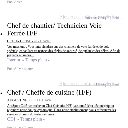
Publié hier
Ajouter cette offre à ma sélection
Intérim
Temps plein
Chef de chantier/ Technicien Voie
Ferrée H/F
CRIT INTERIM -
76 - HAVRE
Vos missions : Vous interviendrez sur des chantiers de voie ferrée et de voie
spéciale, en veillant au respect des règles de sécurité, de qualité et des délais. Afin de
préparer au mieux...
Intérim - Temps plein
Publié il y a 4 jours
Ajouter cette offre à ma sélection
CDI
Temps plein
Chef / Cheffe de cuisine (H/F)
AUGUSTINE -
76 - LE HAVRE
Art'Sport Café recherche un Chef Cuisinier H/F passionné (e)et dévoué (e)pour
rejoindre notre équipe dynamique. Dans notre établissement, vous effectuerez les
services du midi du restaurant mais...
CDI - Temps plein
Publié il y a 7 jours