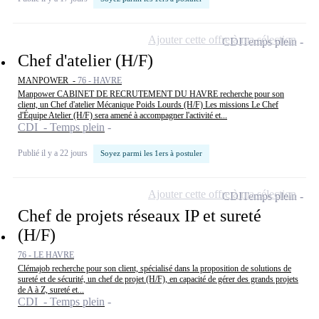
Ajouter cette offre à ma sélection
CDI
Temps plein
Chef d'atelier (H/F)
MANPOWER -
76 - HAVRE
Manpower CABINET DE RECRUTEMENT DU HAVRE recherche pour son
client, un Chef d'atelier Mécanique Poids Lourds (H/F) Les missions Le Chef
d'Équipe Atelier (H/F) sera amené à accompagner l'activité et...
CDI - Temps plein
Publié il y a 22 jours
Soyez parmi les 1ers à postuler
Ajouter cette offre à ma sélection
CDI
Temps plein
Chef de projets réseaux IP et sureté
(H/F)
76 - LE HAVRE
Clémajob recherche pour son client, spécialisé dans la proposition de solutions de
sureté et de sécurité, un chef de projet (H/F), en capacité de gérer des grands projets
de A à Z, sureté et...
CDI - Temps plein