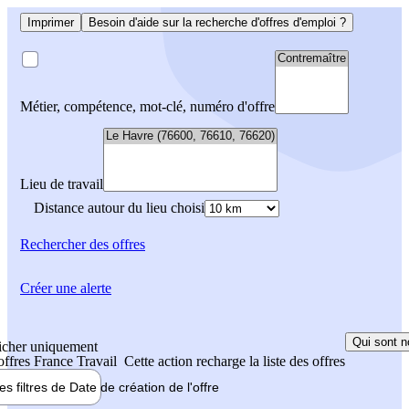
Imprimer
Besoin d'aide sur la recherche d'offres d'emploi ?
Métier, compétence, mot-clé, numéro d'offre
Lieu de travail
Distance autour du lieu choisi
Rechercher
des offres
Créer une alerte
Qui sont n
icher uniquement
 offres France Travail
Cette action recharge la liste des offres
les filtres de
Date de création
de l'offre