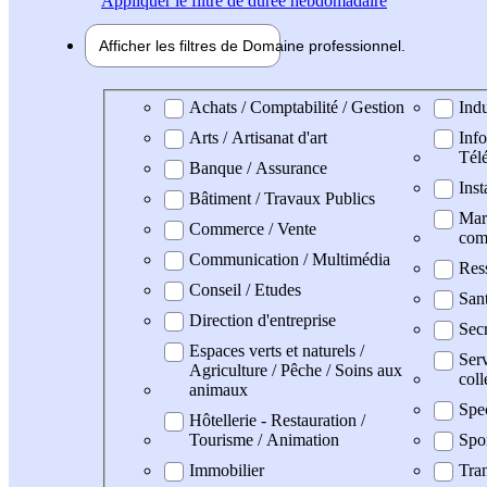
Appliquer
le filtre de durée hebdomadaire
Afficher les filtres de
Domaine pro
fessionnel
Domaine professionel
Achats / Comptabilité / Gestion
Indu
Arts / Artisanat d'art
Info
Tél
Banque / Assurance
Inst
Bâtiment / Travaux Publics
Mark
Commerce / Vente
com
Communication / Multimédia
Res
Conseil / Etudes
San
Direction d'entreprise
Secr
Espaces verts et naturels /
Serv
Agriculture / Pêche / Soins aux
coll
animaux
Spe
Hôtellerie - Restauration /
Tourisme / Animation
Spo
Immobilier
Tran