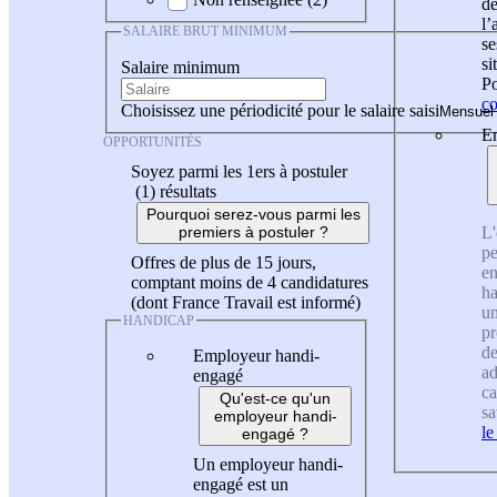
de
l
SALAIRE BRUT MINIMUM
se
si
Salaire minimum
Po
co
Choisissez une périodicité pour le salaire saisi
En
OPPORTUNITÉS
Soyez parmi les 1ers à postuler
(1)
résultats
Pourquoi serez-vous parmi les
L'
premiers à postuler ?
pe
Offres de plus de 15 jours,
en
comptant moins de 4 candidatures
ha
(dont France Travail est informé)
un
HANDICAP
pr
de
Employeur handi-
ad
engagé
ca
Qu'est-ce qu'un
sa
employeur handi-
le
engagé ?
Un employeur handi-
engagé est un