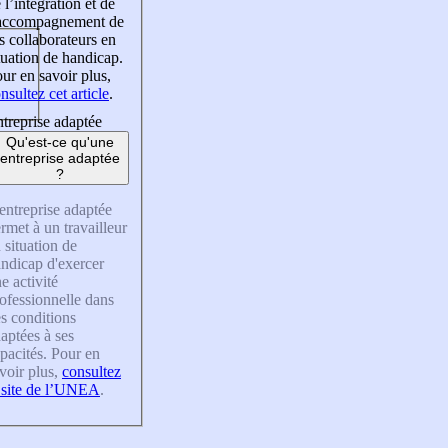
 l’intégration et de
’accompagnement de
s collaborateurs en
tuation de handicap.
ur en savoir plus,
nsultez cet article
.
treprise adaptée
Qu'est-ce qu'une
entreprise adaptée
?
entreprise adaptée
rmet à un travailleur
 situation de
ndicap d'exercer
e activité
ofessionnelle dans
s conditions
aptées à ses
pacités. Pour en
voir plus,
consultez
 site de l’UNEA
.