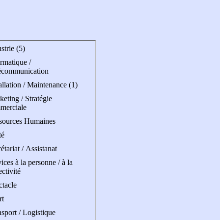
strie (5)
rmatique /
écommunication
allation / Maintenance (1)
eting / Stratégie
merciale
sources Humaines
té
étariat / Assistanat
ices à la personne / à la
ectivité
ctacle
rt
sport / Logistique