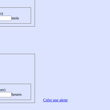
s)
mois
ure)
heures
Créer une alerte