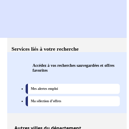
Services liés à votre recherche
Accédez à vos recherches sauvegardées et offres
favorites
Mes alertes emploi
Ma sélection d’offres
Autres
villes
du département