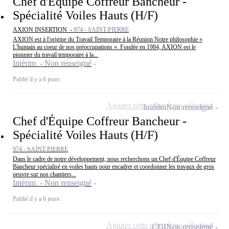
Chef d'Équipe Coffreur Bancheur -
Spécialité Voiles Hauts (H/F)
AXION INSERTION -
974 - SAINT-PIERRE
AXION est à l'origine du Travail Temporaire à la Réunion Notre philosophie «
L'humain au coeur de nos préoccupations ». Fondée en 1984, AXION est le
pionnier du travail temporaire à la...
Intérim - Non renseigné
Publié il y a 6 jours
Ajouter cette offre à ma sélection
Intérim
Non renseigné
Chef d'Équipe Coffreur Bancheur -
Spécialité Voiles Hauts (H/F)
974 - SAINT-PIERRE
Dans le cadre de notre développement, nous recherchons un Chef d'Équipe Coffreur
Bancheur spécialisé en voiles hauts pour encadrer et coordonner les travaux de gros
oeuvre sur nos chantiers...
Intérim - Non renseigné
Publié il y a 6 jours
Ajouter cette offre à ma sélection
CDI
Non renseigné