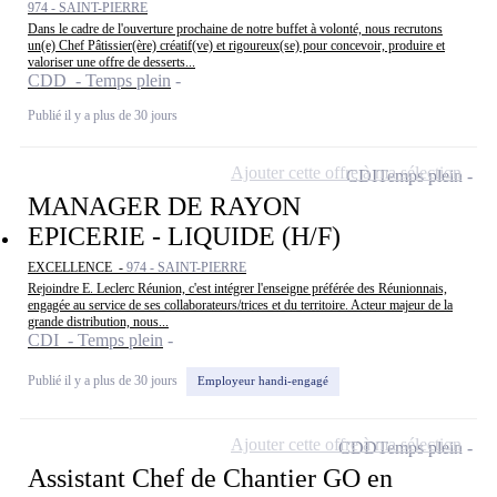
974 - SAINT-PIERRE
Dans le cadre de l'ouverture prochaine de notre buffet à volonté, nous recrutons
un(e) Chef Pâtissier(ère) créatif(ve) et rigoureux(se) pour concevoir, produire et
valoriser une offre de desserts...
CDD - Temps plein
Publié il y a plus de 30 jours
Ajouter cette offre à ma sélection
CDI
Temps plein
MANAGER DE RAYON
EPICERIE - LIQUIDE (H/F)
EXCELLENCE -
974 - SAINT-PIERRE
Rejoindre E. Leclerc Réunion, c'est intégrer l'enseigne préférée des Réunionnais,
engagée au service de ses collaborateurs/trices et du territoire. Acteur majeur de la
grande distribution, nous...
CDI - Temps plein
Publié il y a plus de 30 jours
Employeur handi-engagé
Ajouter cette offre à ma sélection
CDD
Temps plein
Assistant Chef de Chantier GO en