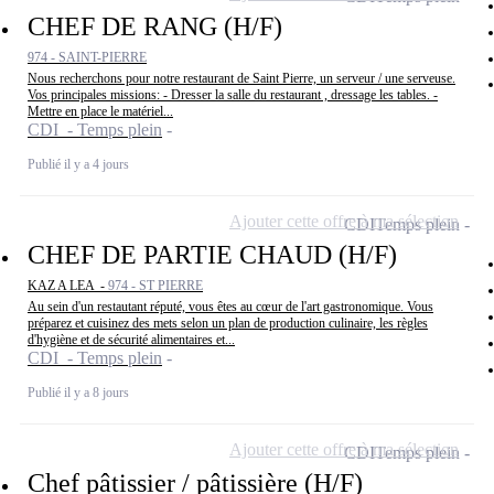
CHEF DE RANG (H/F)
974 - SAINT-PIERRE
Nous recherchons pour notre restaurant de Saint Pierre, un serveur / une serveuse.
Vos principales missions: - Dresser la salle du restaurant , dressage les tables. -
Mettre en place le matériel...
CDI - Temps plein
Publié il y a 4 jours
Ajouter cette offre à ma sélection
CDI
Temps plein
CHEF DE PARTIE CHAUD (H/F)
KAZ A LEA -
974 - ST PIERRE
Au sein d'un restautant réputé, vous êtes au cœur de l'art gastronomique. Vous
préparez et cuisinez des mets selon un plan de production culinaire, les règles
d'hygiène et de sécurité alimentaires et...
CDI - Temps plein
Publié il y a 8 jours
Ajouter cette offre à ma sélection
CDI
Temps plein
Chef pâtissier / pâtissière (H/F)