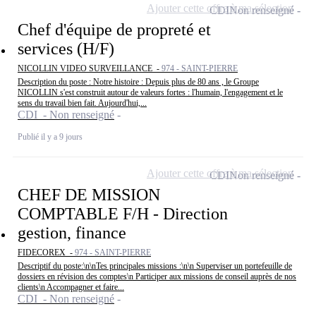
Ajouter cette offre à ma sélection
CDI
Non renseigné
Chef d'équipe de propreté et
services (H/F)
NICOLLIN VIDEO SURVEILLANCE -
974 - SAINT-PIERRE
Description du poste : Notre histoire : Depuis plus de 80 ans , le Groupe
NICOLLIN s'est construit autour de valeurs fortes : l'humain, l'engagement et le
sens du travail bien fait. Aujourd'hui,...
CDI - Non renseigné
Publié il y a 9 jours
Ajouter cette offre à ma sélection
CDI
Non renseigné
CHEF DE MISSION
COMPTABLE F/H - Direction
gestion, finance
FIDECOREX -
974 - SAINT-PIERRE
Descriptif du poste:\n\nTes principales missions :\n\n Superviser un portefeuille de
dossiers en révision des comptes\n Participer aux missions de conseil auprès de nos
clients\n Accompagner et faire...
CDI - Non renseigné