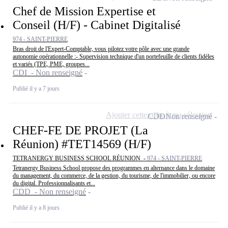
Chef de Mission Expertise et
Conseil (H/F) - Cabinet Digitalisé
974 - SAINT-PIERRE
Bras droit de l'Expert-Comptable, vous pilotez votre pôle avec une grande
autonomie opérationnelle :- Supervision technique d'un portefeuille de clients fidèles
et variés (TPE, PME, groupes...
CDI - Non renseigné
Publié il y a 7 jours
Ajouter cette offre à ma sélection
CDD
Non renseigné
CHEF-FE DE PROJET (La
Réunion) #TET14569 (H/F)
TETRANERGY BUSINESS SCHOOL RÉUNION -
974 - SAINT-PIERRE
Tetranergy Business School propose des programmes en alternance dans le domaine
du management, du commerce, de la gestion, du tourisme, de l'immobilier, ou encore
du digital. Professionnalisants et...
CDD - Non renseigné
Publié il y a 8 jours