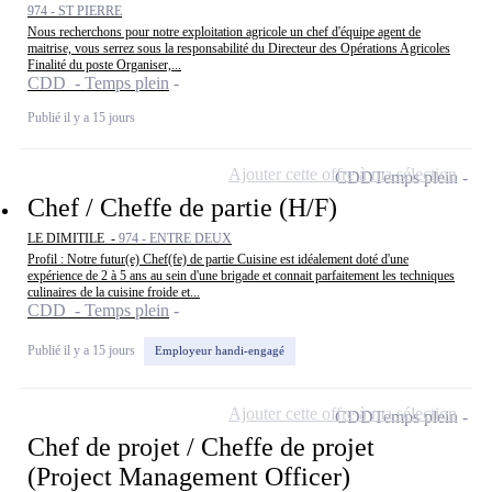
974 - ST PIERRE
Nous recherchons pour notre exploitation agricole un chef d'équipe agent de
maitrise, vous serrez sous la responsabilité du Directeur des Opérations Agricoles
Finalité du poste Organiser,...
CDD - Temps plein
Publié il y a 15 jours
Ajouter cette offre à ma sélection
CDD
Temps plein
Chef / Cheffe de partie (H/F)
LE DIMITILE -
974 - ENTRE DEUX
Profil : Notre futur(e) Chef(fe) de partie Cuisine est idéalement doté d'une
expérience de 2 à 5 ans au sein d'une brigade et connait parfaitement les techniques
culinaires de la cuisine froide et...
CDD - Temps plein
Publié il y a 15 jours
Employeur handi-engagé
Ajouter cette offre à ma sélection
CDD
Temps plein
Chef de projet / Cheffe de projet
(Project Management Officer)