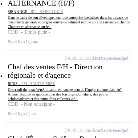
ALTERNANCE (H/F)
SIRA ANGE -
974 - SAINT-LOUIS
Dans le cadre de son développement, une entreprise spécialisée dans les travaux de
maçonnerie générale et de gros œuvre de bâtiment recrute un(e) Assistant(e) Chef de
Chantier en alternance sur le...
CDD - Temps plein
Publié il y a 18 jours
Ajouter cette offre à ma sélection
CDD
Non renseigné
Chef des ventes F/H - Direction
régionale et d'agence
RIDIS -
974 - SAINT-PIERRE
Descriptif du poste:\n\nAnimation et management de l'équipe commerciale :\n*
Animer l'équipe au quotidien par des briefings journaliers, des points
hebdomadaires et des temps forts collectifs.\n*...
CDD - Non renseigné
Publié il y a 2 jours
Ajouter cette offre à ma sélection
Intérim
Non renseigné