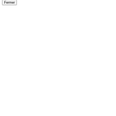
Fermer
Fermer
le détail de l'offre
/
Offre
sur
Offre précéden