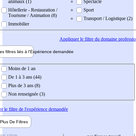
animaux (1)
Spectacle
Hôtellerie - Restauration /
Sport
Tourisme / Animation (8)
Transport / Logistique (2)
Immobilier
Appliquer
le filtre du domaine professi
es filtres liés à l'
Expérience
demandée
ience demandée
Moins de 1 an
De 1 à 3 ans (44)
Plus de 3 ans (8)
Non renseignée (3)
er
le filtre de l'expérience demandée
Plus De
Filtres