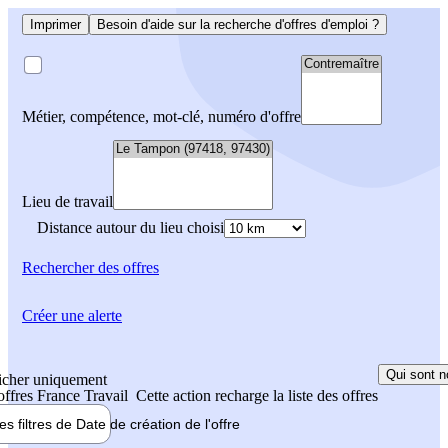
Imprimer
Besoin d'aide sur la recherche d'offres d'emploi ?
Métier, compétence, mot-clé, numéro d'offre
Lieu de travail
Distance autour du lieu choisi
Rechercher
des offres
Créer une alerte
Qui sont n
icher uniquement
 offres France Travail
Cette action recharge la liste des offres
les filtres de
Date de création
de l'offre