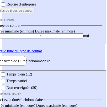
Reprise d'entreprise
plus
de types de contrat
 DE CONTRAT
ée de contrat
ée minimale (en mois)
Durée maximale (en mois)
mois
er
le filtre du type de contrat
les filtres de
Durée hebdo
madaire
 hebdomadaire
Temps plein (12)
Temps partiel
Non renseignée (50)
 HEBDOMADAIRE
cisez la durée hebdomadaire :
ée minimale (en heure)
Durée maximale (en heure)