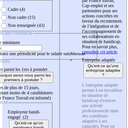
IFICATION
par France travail,
Cap emploi et ses
Cadre (4)
partenaires pour ses
actions concrètes en
Non cadre (15)
faveur du recrutement,
Non renseignée (43)
de l’intégration et de
l’accompagnement de
IRE BRUT MINIMUM
ses collaborateurs en
situation de handicap.
re minimum
Pour en savoir plus,
consultez cet article
.
ssez une périodicité pour le salaire saisi
Entreprise adaptée
NITÉS
Qu'est-ce qu'une
z parmi les 1ers à postuler
entreprise adaptée
?
urquoi serez-vous parmi les
premiers à postuler ?
L'entreprise adaptée
es de plus de 15 jours,
permet à un travailleur
tant moins de 4 candidatures
en situation de
t France Travail est informé)
handicap d'exercer
ICAP
une activité
professionnelle dans
Employeur handi-
des conditions
engagé (2)
adaptées à ses
Qu'est-ce qu'un
capacités. Pour en
employeur handi-