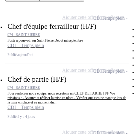
Ajouter cette offre à ma sélection
CDI
Temps plein
Chef d'équipe ferrailleur (H/F)
974 - SAINT-PIERRE
Poste à pourvoir sur Saint Pierre Début mi septembre
CDI - Temps plein
Publié aujourd'hui
Ajouter cette offre à ma sélection
CDI
Temps plein
Chef de partie (H/F)
974 - SAINT-PIERRE
Pour renforcer notre équipe, nous recrutons un CHEF DE PARTIE H/F Vos
missions : - Assurer et réaliser la mise en place - Vérifier que rien ne manque lors de
la mise en place et au moment du...
CDI - Temps plein
Publié il y a 4 jours
Ajouter cette offre à ma sélection
CDI
Temps plein