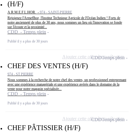
(H/F)
A.R.M.E.F.L.HOR. -
974 - SAINT-PIERRE
Rejoignez l'Armeflhor, l'Institut Technique Agricole de l'Océan Indien ! Forts de
notre ancienneté de plus de 30 ans, nous sommes un lieu où l'innovation se fonde
sur l'écoute et la proximité...
CDD - Temps plein
Publié il y a plus de 30 jours
Ajouter cette offre à ma sélection
CDD
Temps plein
CHEF DES VENTES (H/F)
974 - ST PIERRE
Nous sommes à la recherche de notre chef des ventes, un professionnel entreprenant
avec une expérience managériale et une expérience avérée dans le domaine de la
vente pour notre magasin spécialisée...
CDD - Temps plein
Publié il y a plus de 30 jours
Ajouter cette offre à ma sélection
CDD
Temps plein
CHEF PÂTISSIER (H/F)