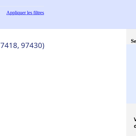
Appliquer
les filtres
Se
97418, 97430)
V