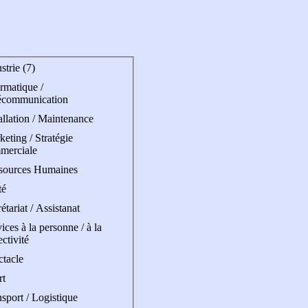
strie (7)
rmatique /
écommunication
allation / Maintenance
eting / Stratégie
merciale
sources Humaines
té
étariat / Assistanat
ices à la personne / à la
ectivité
ctacle
rt
sport / Logistique