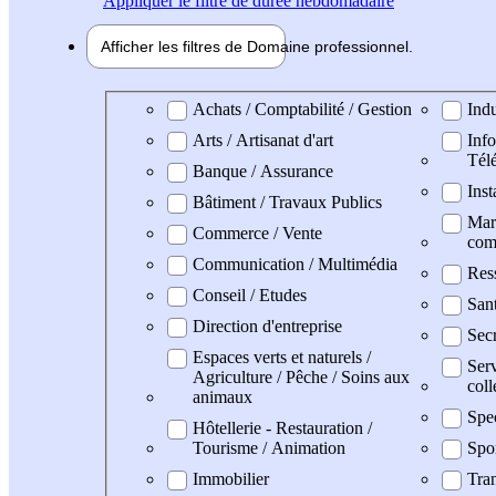
Appliquer
le filtre de durée hebdomadaire
Afficher les filtres de
Domaine pro
fessionnel
Domaine professionel
Achats / Comptabilité / Gestion
Indu
Arts / Artisanat d'art
Info
Tél
Banque / Assurance
Inst
Bâtiment / Travaux Publics
Mark
Commerce / Vente
com
Communication / Multimédia
Res
Conseil / Etudes
San
Direction d'entreprise
Secr
Espaces verts et naturels /
Serv
Agriculture / Pêche / Soins aux
coll
animaux
Spe
Hôtellerie - Restauration /
Tourisme / Animation
Spo
Immobilier
Tran