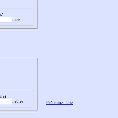
s)
mois
ure)
heures
Créer une alerte