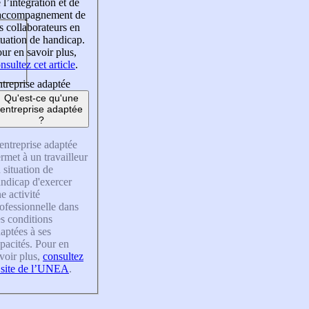
 l’intégration et de
’accompagnement de
s collaborateurs en
tuation de handicap.
ur en savoir plus,
nsultez cet article
.
treprise adaptée
Qu'est-ce qu'une
entreprise adaptée
?
entreprise adaptée
rmet à un travailleur
 situation de
ndicap d'exercer
e activité
ofessionnelle dans
s conditions
aptées à ses
pacités. Pour en
voir plus,
consultez
 site de l’UNEA
.