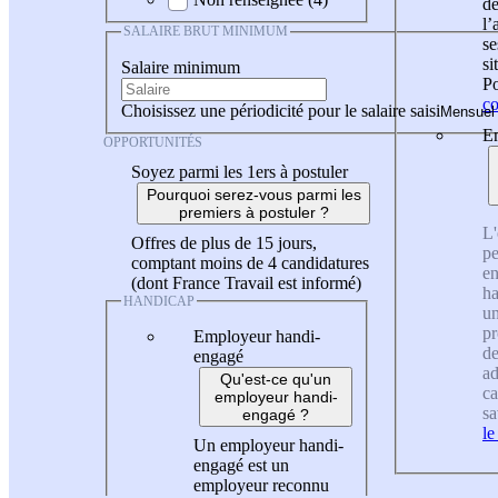
de
l
SALAIRE BRUT MINIMUM
se
si
Salaire minimum
Po
co
Choisissez une périodicité pour le salaire saisi
En
OPPORTUNITÉS
Soyez parmi les 1ers à postuler
Pourquoi serez-vous parmi les
premiers à postuler ?
L'
Offres de plus de 15 jours,
pe
comptant moins de 4 candidatures
en
(dont France Travail est informé)
ha
HANDICAP
un
pr
Employeur handi-
de
engagé
ad
Qu'est-ce qu'un
ca
employeur handi-
sa
engagé ?
le
Un employeur handi-
engagé est un
employeur reconnu