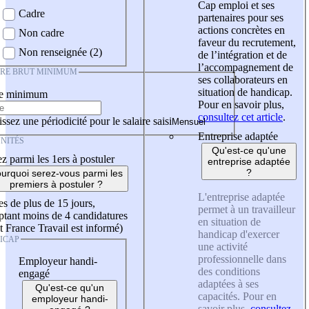
Cap emploi et ses
Cadre
partenaires pour ses
actions concrètes en
Non cadre
faveur du recrutement,
Non renseignée (2)
de l’intégration et de
l’accompagnement de
IRE BRUT MINIMUM
ses collaborateurs en
situation de handicap.
re minimum
Pour en savoir plus,
consultez cet article
.
ssez une périodicité pour le salaire saisi
Entreprise adaptée
NITÉS
Qu'est-ce qu'une
z parmi les 1ers à postuler
entreprise adaptée
?
urquoi serez-vous parmi les
premiers à postuler ?
L'entreprise adaptée
es de plus de 15 jours,
permet à un travailleur
tant moins de 4 candidatures
en situation de
t France Travail est informé)
handicap d'exercer
ICAP
une activité
professionnelle dans
Employeur handi-
des conditions
engagé
adaptées à ses
Qu'est-ce qu'un
capacités. Pour en
employeur handi-
savoir plus,
consultez