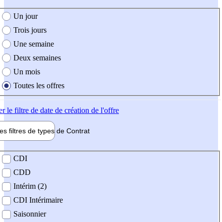
e création de l'offre
Un jour
Trois jours
Une semaine
Deux semaines
Un mois
Toutes les offres
er
le filtre de date de création de l'offre
les filtres de types de
Contrat
de contrat
CDI
CDD
Intérim (2)
CDI Intérimaire
Saisonnier