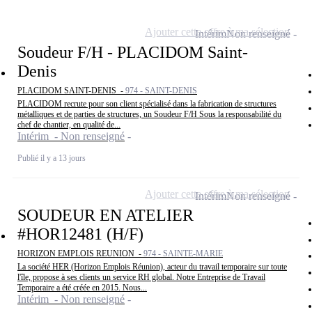
Ajouter cette offre à ma sélection
Intérim
Non renseigné
Soudeur F/H - PLACIDOM Saint-
Denis
PLACIDOM SAINT-DENIS -
974 - SAINT-DENIS
PLACIDOM recrute pour son client spécialisé dans la fabrication de structures
métalliques et de parties de structures, un Soudeur F/H Sous la responsabilité du
chef de chantier, en qualité de...
Intérim - Non renseigné
Publié il y a 13 jours
Ajouter cette offre à ma sélection
Intérim
Non renseigné
SOUDEUR EN ATELIER
#HOR12481 (H/F)
HORIZON EMPLOIS REUNION -
974 - SAINTE-MARIE
La société HER (Horizon Emplois Réunion), acteur du travail temporaire sur toute
l'île, propose à ses clients un service RH global. Notre Entreprise de Travail
Temporaire a été créée en 2015. Nous...
Intérim - Non renseigné