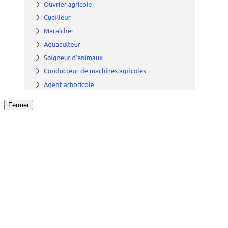
Fermer
Fermer
le détail de l'offre
/
Offre
sur
Offre précéden