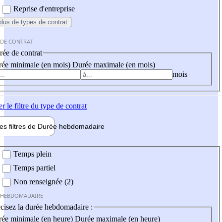
Reprise d'entreprise
plus
de types de contrat
 DE CONTRAT
ée de contrat
ée minimale (en mois)
Durée maximale (en mois)
mois
er
le filtre du type de contrat
les filtres de
Durée hebdo
madaire
 hebdomadaire
Temps plein
Temps partiel
Non renseignée (2)
 HEBDOMADAIRE
cisez la durée hebdomadaire :
ée minimale (en heure)
Durée maximale (en heure)