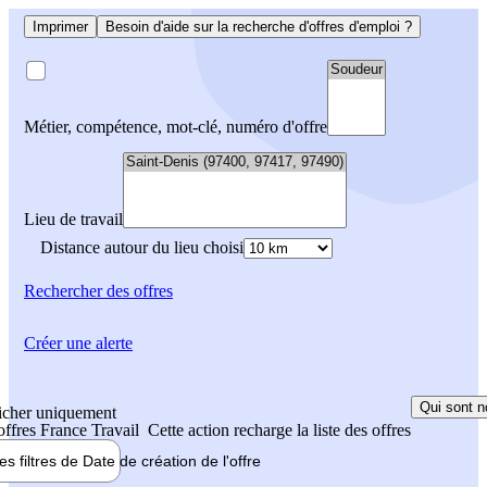
Imprimer
Besoin d'aide sur la recherche d'offres d'emploi ?
Métier, compétence, mot-clé, numéro d'offre
Lieu de travail
Distance autour du lieu choisi
Rechercher
des offres
Créer une alerte
Qui sont n
icher uniquement
 offres France Travail
Cette action recharge la liste des offres
les filtres de
Date de création
de l'offre