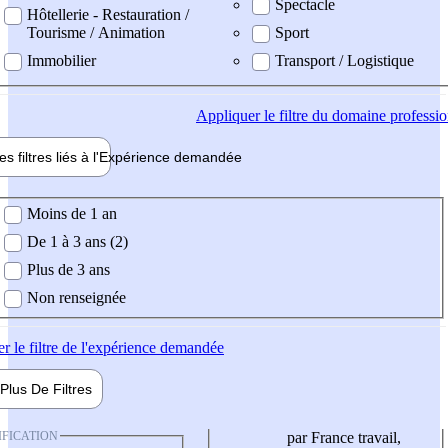
Spectacle
Hôtellerie - Restauration /
Tourisme / Animation
Sport
Immobilier
Transport / Logistique
Appliquer
le filtre du domaine professi
es filtres liés à l'
Expérience
demandée
ience demandée
Moins de 1 an
De 1 à 3 ans (2)
Plus de 3 ans
Non renseignée
er
le filtre de l'expérience demandée
Plus De
Filtres
IFICATION
par France travail,