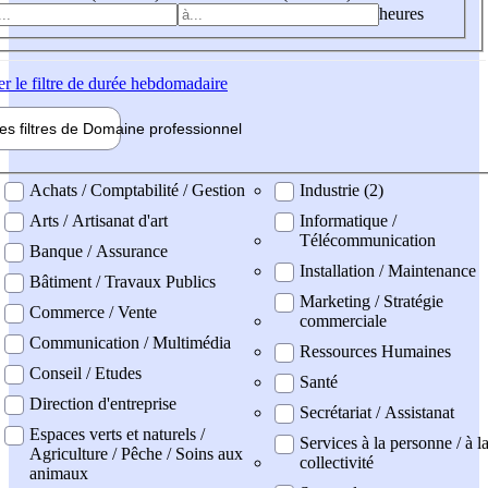
heures
er
le filtre de durée hebdomadaire
les filtres de
Domaine pro
fessionnel
ne professionel
Achats / Comptabilité / Gestion
Industrie (2)
Arts / Artisanat d'art
Informatique /
Télécommunication
Banque / Assurance
Installation / Maintenance
Bâtiment / Travaux Publics
Marketing / Stratégie
Commerce / Vente
commerciale
Communication / Multimédia
Ressources Humaines
Conseil / Etudes
Santé
Direction d'entreprise
Secrétariat / Assistanat
Espaces verts et naturels /
Services à la personne / à l
Agriculture / Pêche / Soins aux
collectivité
animaux