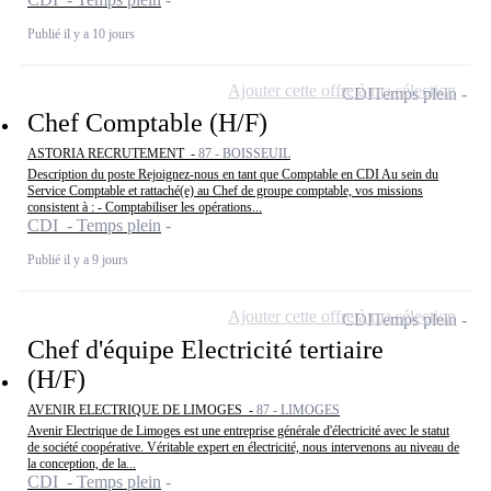
Publié il y a 10 jours
Ajouter cette offre à ma sélection
CDI
Temps plein
Chef Comptable (H/F)
ASTORIA RECRUTEMENT -
87 - BOISSEUIL
Description du poste Rejoignez-nous en tant que Comptable en CDI Au sein du
Service Comptable et rattaché(e) au Chef de groupe comptable, vos missions
consistent à : - Comptabiliser les opérations...
CDI - Temps plein
Publié il y a 9 jours
Ajouter cette offre à ma sélection
CDI
Temps plein
Chef d'équipe Electricité tertiaire
(H/F)
AVENIR ELECTRIQUE DE LIMOGES -
87 - LIMOGES
Avenir Electrique de Limoges est une entreprise générale d'électricité avec le statut
de société coopérative. Véritable expert en électricité, nous intervenons au niveau de
la conception, de la...
CDI - Temps plein