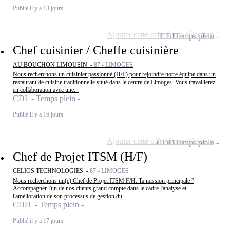
Publié il y a 13 jours
Ajouter cette offre à ma sélection
CDI
Temps plein
Chef cuisinier / Cheffe cuisinière
AU BOUCHON LIMOUSIN -
87 - LIMOGES
Nous recherchons un cuisinier passionné (H/F) pour rejoindre notre équipe dans un
restaurant de cuisine traditionnelle situé dans le centre de Limoges. Vous travaillerez
en collaboration avec une...
CDI - Temps plein
Publié il y a 16 jours
Ajouter cette offre à ma sélection
CDD
Temps plein
Chef de Projet ITSM (H/F)
CELIOS TECHNOLOGIES -
87 - LIMOGES
Nous recherchons un(e) Chef de Projet ITSM F/H. Ta mission principale ?
Accompagner l'un de nos clients grand compte dans le cadre l'analyse et
l'amélioration de son processus de gestion du...
CDD - Temps plein
Publié il y a 17 jours