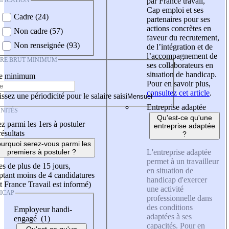
IFICATION
par France travail,
Cap emploi et ses
Cadre (24)
partenaires pour ses
actions concrètes en
Non cadre (57)
faveur du recrutement,
Non renseignée (93)
de l’intégration et de
l’accompagnement de
IRE BRUT MINIMUM
ses collaborateurs en
situation de handicap.
re minimum
Pour en savoir plus,
consultez cet article
.
ssez une périodicité pour le salaire saisi
Entreprise adaptée
NITÉS
Qu'est-ce qu'une
z parmi les 1ers à postuler
entreprise adaptée
résultats
?
urquoi serez-vous parmi les
L'entreprise adaptée
premiers à postuler ?
permet à un travailleur
es de plus de 15 jours,
en situation de
tant moins de 4 candidatures
handicap d'exercer
t France Travail est informé)
une activité
ICAP
professionnelle dans
des conditions
Employeur handi-
adaptées à ses
engagé (1)
capacités. Pour en
Qu'est-ce qu'un