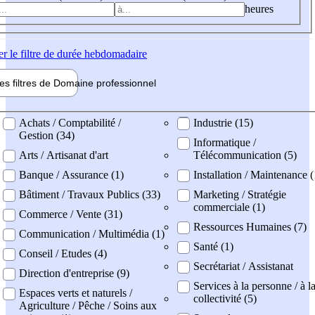
heures
er
le filtre de durée hebdomadaire
les filtres de
Domaine pro
fessionnel
ne professionel
Achats / Comptabilité /
Industrie (15)
Gestion (34)
Informatique /
Arts / Artisanat d'art
Télécommunication (5)
Banque / Assurance (1)
Installation / Maintenance 
Bâtiment / Travaux Publics (33)
Marketing / Stratégie
commerciale (1)
Commerce / Vente (31)
Ressources Humaines (7)
Communication / Multimédia (1)
Santé (1)
Conseil / Etudes (4)
Secrétariat / Assistanat
Direction d'entreprise (9)
Services à la personne / à l
Espaces verts et naturels /
collectivité (5)
Agriculture / Pêche / Soins aux