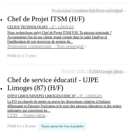
Ajouter cette offre à ma sélection
Profession commerciale
Non renseigné
Chef de Projet ITSM (H/F)
CELIOS TECHNOLOGIES -
87 - LIMOGES
Nous recherchons un(e) Chef de Projet ITSM F/H. Ta mission principale ?
Accompagner l'un de nos clients grand compte dans le cadre l'analyse et
l'amélioration de son processus de gestion du...
Profession commerciale - Non renseigné
Publié il y a 17 jours
Ajouter cette offre à ma sélection
CDD
Temps plein
Chef de service éducatif - UJPE
Limoges (87) (H/F)
DTPJJ LIMOUSIN/EPEI LIMOGES/UEHC 87 -
87 - LIMOGES
La PJJ est chargée de mettre en œuvre les dispositions relatives à l'enfance
délinquante et d'assurer l'exécution et le suivi des mesures éducatives et des peines
judiciaires qui concernent les...
CDD - Temps plein
Publié il y a 20 jours
Soyez parmi les 1ers à postuler