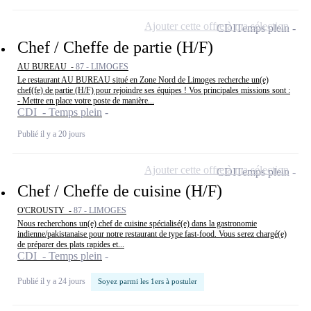
Ajouter cette offre à ma sélection
CDI
Temps plein
Chef / Cheffe de partie (H/F)
AU BUREAU -
87 - LIMOGES
Le restaurant AU BUREAU situé en Zone Nord de Limoges recherche un(e)
chef(fe) de partie (H/F) pour rejoindre ses équipes ! Vos principales missions sont :
- Mettre en place votre poste de manière...
CDI - Temps plein
Publié il y a 20 jours
Ajouter cette offre à ma sélection
CDI
Temps plein
Chef / Cheffe de cuisine (H/F)
O'CROUSTY -
87 - LIMOGES
Nous recherchons un(e) chef de cuisine spécialisé(e) dans la gastronomie
indienne/pakistanaise pour notre restaurant de type fast-food. Vous serez chargé(e)
de préparer des plats rapides et...
CDI - Temps plein
Publié il y a 24 jours
Soyez parmi les 1ers à postuler