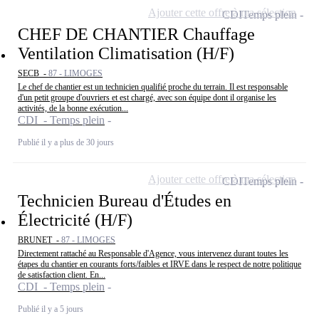
Ajouter cette offre à ma sélection
CDI
Temps plein
CHEF DE CHANTIER Chauffage
Ventilation Climatisation (H/F)
SECB -
87 - LIMOGES
Le chef de chantier est un technicien qualifié proche du terrain. Il est responsable
d'un petit groupe d'ouvriers et est chargé, avec son équipe dont il organise les
activités, de la bonne exécution...
CDI - Temps plein
Publié il y a plus de 30 jours
Ajouter cette offre à ma sélection
CDI
Temps plein
Technicien Bureau d'Études en
Électricité (H/F)
BRUNET -
87 - LIMOGES
Directement rattaché au Responsable d'Agence, vous intervenez durant toutes les
étapes du chantier en courants forts/faibles et IRVE dans le respect de notre politique
de satisfaction client. En...
CDI - Temps plein
Publié il y a 5 jours