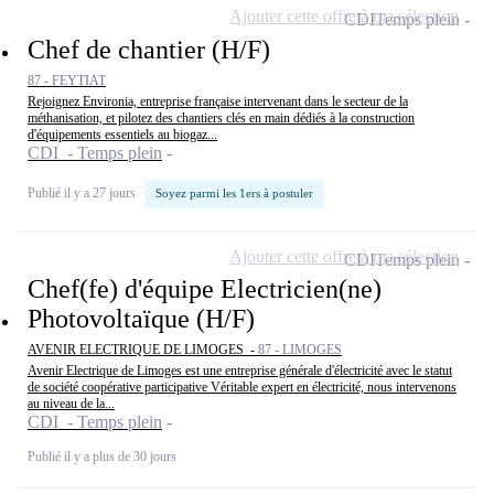
Ajouter cette offre à ma sélection
CDI
Temps plein
Chef de chantier (H/F)
87 - FEYTIAT
Rejoignez Environia, entreprise française intervenant dans le secteur de la
méthanisation, et pilotez des chantiers clés en main dédiés à la construction
d'équipements essentiels au biogaz...
CDI - Temps plein
Publié il y a 27 jours
Soyez parmi les 1ers à postuler
Ajouter cette offre à ma sélection
CDI
Temps plein
Chef(fe) d'équipe Electricien(ne)
Photovoltaïque (H/F)
AVENIR ELECTRIQUE DE LIMOGES -
87 - LIMOGES
Avenir Electrique de Limoges est une entreprise générale d'électricité avec le statut
de société coopérative participative Véritable expert en électricité, nous intervenons
au niveau de la...
CDI - Temps plein
Publié il y a plus de 30 jours