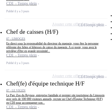
CDI - Temps plein
Publié il y a 3 jours
Ajouter cette offre à ma sélection
CDI
Temps plein
Chef de caisses (H/F)
87 - LIMOGES
En direct sous la responsabilité du directeur du magasin, vous êtes la personne
référente des hôtes et hôtesses de caisse du magasin. A ce poste, vous avez le
privilège d'être en grande proximité...
CDI - Temps plein
Publié il y a 3 jours
Ajouter cette offre à ma sélection
CDI
Temps plein
Chef(fe) d'équipe technique H/F
87 - LE VIGEN
Le Parc Zoo du Reynou, entreprise familiale et premier site touristique du Limousin
avec près de 100 000 visiteurs annuels, recrute un Chef d'Équipe Technique (H/F)
en CDI pour accompagner son...
CDI - Temps plein