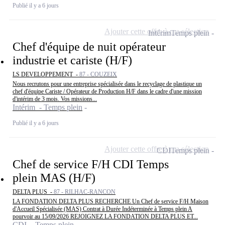
Publié il y a 6 jours
Ajouter cette offre à ma sélection
Intérim
Temps plein
Chef d'équipe de nuit opérateur
industrie et cariste (H/F)
LS DEVELOPPEMENT -
87 - COUZEIX
Nous recrutons pour une entreprise spécialisée dans le recyclage de plastique un
chef d'équipe Cariste / Opérateur de Production H/F dans le cadre d'une mission
d'intérim de 3 mois. Vos missions...
Intérim - Temps plein
Publié il y a 6 jours
Ajouter cette offre à ma sélection
CDI
Temps plein
Chef de service F/H CDI Temps
plein MAS (H/F)
DELTA PLUS -
87 - RILHAC-RANCON
LA FONDATION DELTA PLUS RECHERCHE Un Chef de service F/H Maison
d'Accueil Spécialisée (MAS) Contrat à Durée Indéterminée à Temps plein A
pourvoir au 15/09/2026 REJOIGNEZ LA FONDATION DELTA PLUS ET...
CDI - Temps plein