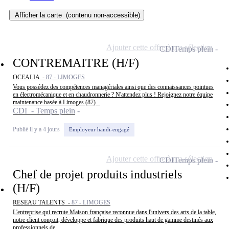
Afficher la carte
(contenu non-accessible)
Ajouter cette offre à ma sélection
CDI
Temps plein
CONTREMAITRE (H/F)
OCEALIA -
87 - LIMOGES
Vous possédez des compétences managériales ainsi que des connaissances pointues
en électromécanique et en chaudronnerie ? N'attendez plus ! Rejoignez notre équipe
maintenance basée à Limoges (87)...
CDI - Temps plein
Publié il y a 4 jours
Employeur handi-engagé
Ajouter cette offre à ma sélection
CDI
Temps plein
Chef de projet produits industriels
(H/F)
RESEAU TALENTS -
87 - LIMOGES
L'entreprise qui recrute Maison française reconnue dans l'univers des arts de la table,
notre client conçoit, développe et fabrique des produits haut de gamme destinés aux
professionnels de...