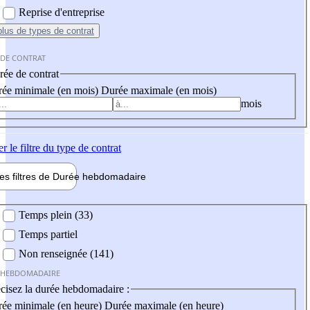
Reprise d'entreprise
plus
de types de contrat
 DE CONTRAT
ée de contrat
ée minimale (en mois)
Durée maximale (en mois)
mois
er
le filtre du type de contrat
les filtres de
Durée hebdo
madaire
 hebdomadaire
Temps plein (33)
Temps partiel
Non renseignée (141)
 HEBDOMADAIRE
cisez la durée hebdomadaire :
ée minimale (en heure)
Durée maximale (en heure)