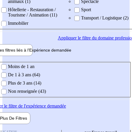
animaux (1)
Spectacle
Hôtellerie - Restauration /
Sport
Tourisme / Animation (11)
Transport / Logistique (2)
Immobilier
Appliquer
le filtre du domaine professi
es filtres liés à l'
Expérience
demandée
ience demandée
Moins de 1 an
De 1 à 3 ans (64)
Plus de 3 ans (14)
Non renseignée (43)
er
le filtre de l'expérience demandée
Plus De
Filtres