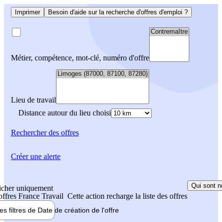
Imprimer
Besoin d'aide sur la recherche d'offres d'emploi ?
Métier, compétence, mot-clé, numéro d'offre
Lieu de travail
Distance autour du lieu choisi
Rechercher
des offres
Créer une alerte
Qui sont n
icher uniquement
 offres France Travail
Cette action recharge la liste des offres
les filtres de
Date de création
de l'offre