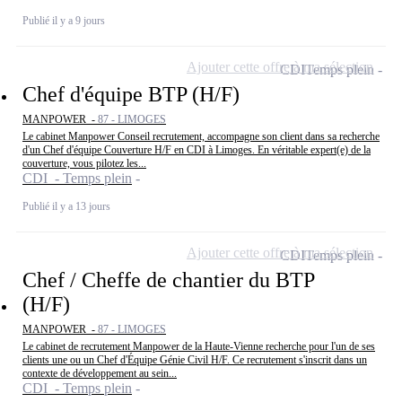
Publié il y a 9 jours
Ajouter cette offre à ma sélection
CDI
Temps plein
Chef d'équipe BTP (H/F)
MANPOWER -
87 - LIMOGES
Le cabinet Manpower Conseil recrutement, accompagne son client dans sa recherche
d'un Chef d'équipe Couverture H/F en CDI à Limoges. En véritable expert(e) de la
couverture, vous pilotez les...
CDI - Temps plein
Publié il y a 13 jours
Ajouter cette offre à ma sélection
CDI
Temps plein
Chef / Cheffe de chantier du BTP
(H/F)
MANPOWER -
87 - LIMOGES
Le cabinet de recrutement Manpower de la Haute-Vienne recherche pour l'un de ses
clients une ou un Chef d'Équipe Génie Civil H/F. Ce recrutement s'inscrit dans un
contexte de développement au sein...
CDI - Temps plein