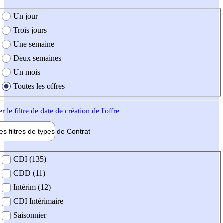
e création de l'offre
Un jour
Trois jours
Une semaine
Deux semaines
Un mois
Toutes les offres
er
le filtre de date de création de l'offre
les filtres de types de
Contrat
de contrat
CDI (135)
CDD (11)
Intérim (12)
CDI Intérimaire
Saisonnier